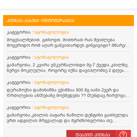
კითხვა-პასუხი (ფიტოტერაპია)
კატეგორია :
სტომატოლოგია
მოგესალმებით. გთხოვთ, მითხრათ რას შეიძლება
მოვერიდო რომ აღარ განვითარდეს გინგივიტი? მწარე/
მჟავე/ნიგვზიანი საკვების მიღება მუდმივად უნდა
ავკრძალო? ჰიგიენას კარგად ვიცავ. მადლობა.
კატეგორია :
სტომატოლოგია
გამარჯობა, 2 კვირა ვმკურნალობდი მე-7 ქვედა კბილზე,
ნერვი მოკლულია, როგორც იქნა დავიპლომბე 2 დღეა.
ექიმმა მითხრა 1 კვირა შეიძლება შეგაწუხოსო, მაგრამ
მაქვს საშინელი პულსირებული ტკივილი, ვსვამ
კატეგორია :
სტომატოლოგია
გამაყუჩებლებს, რისი ბრალი შეიძლება იყოს ასეთი
დურამოქსი დამინიᲨნა ექიმმაა 500 მგ იანი 2ჯერ და
უწყვეტი და ძლიერი ტკივილი, მადლობა წინასწარ.
ᲦრᲫილების ანᲗებაზე მოქმედებს ?? Თუნდაც Ჩირქოვან
ᲦრᲫილების ანᲗებაზე
კატეგორია :
სტომატოლოგია
გამარჯობა.კბილის პატარა ნაწილი დენტინი გათხელდა
ერთ ადგილას მრგვალად და მგრძნობელობა თუ
ახასიათებს?
დასვით კითხვა