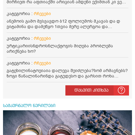
მირჩიეთ რა აფთიაქში არიციან ამდენი ექიმთან კი ვერ
წავალ.რომელომრას შეოცავს ესეც კი ვერ ვათქმე ინე
ვერაბის კსეთი ივიცი თვალებით გიყირებენ და
კატეგორია :
რჩევები
დაყურებენ შამპუნოს ბოთლებს მერე კწყენებ მკიყხაობას
ანემოის გამო მვსვავდო ბ12 ფოლიუმოს მკავას და დ
ვიტამინა და დამეწყო 1თვია მერე ალერგოა და
წამოცხელებებო წამოხირება შევწტვიტე ექმომმა
დროებით შემაწუვეტინა მაგრამ მე ვერ დავლიე მწრე
კატეგორია :
რჩევები
რადჰან ალერგოანდღემდე მაქბს ჯერ ისევ რამდენიმე
ურტიკარიისნდროსნლაქტოჯის მიღება პრობლემა
თვე მაონც გაჰრძელდა 8თ ე მგონია და არაფროთ აღარ
არიქნება ხო?
გავეკარე ო და ეს წამოხირება დამრჩა და დამრჩა
რატო?არც ექიმოს ხსნებვა მინდა არც წანლის
კატეგორია :
რჩევები
იბრალოდნსავარუადოთ რომ მიყხრად რატო დამრჩა ეს
წამოცხომა?10კილო მაშინ იცებ კი მოვიმატე მაგრამ
გატეხილინატოეიაია დალევა შეიძლება?ხომ არმავნებს?
ამდენიხანი გავოდა 8თვე
ზოგი წანალინარინდა გატუდესო და გარსით როხა
არისო და ეს ვერ მივხდი გარსი ათასნაირია რაბიცი და
ატორიაი შეილება?
დასვით კითხვა
სამკურნალო წერილები