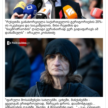
"რუსეთმა განახორციელა საქართველოს ტერიტორიების 20%-
ის ოკუპაცია და სააკაშვილის, მისი რეჟიმის და
"ნაცმოძრაობის" ღალატი ვერანაირად ვერ გადაფარავს ამ
დანაშაულს" - ირაკლი კობახიძე
"ფარული მოსასმენები სახლებში, ციხეში, მანქანებში -
ყველგან ერთდროულად, ჩხრეკის დროს, დაამონტაჟეს...
იმნაძეების ოჯახში, მგონი, 4 მოსასმენი იყო..." - ეკა კუპატაძე