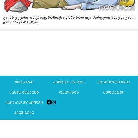
გაიარე ქვიზი და გაიგე, რამდენად სწორად იცი პირველი სამედიცინო
დახმარების წესები
მთავარი
კითხვა-პასუხი
ენციკლოპედია
ჩვენს შესახებ
რეკლამა
კონტაქტი
ხშირად დასმული
კითხვები
Mkurnali.ge © 2016 ყველა უფლება დაცულია
მასალების გადაბეჭდვა/რეპროდუცირება აკრძალულია,
იხილეთ
მასალის გამოყენების პირობები