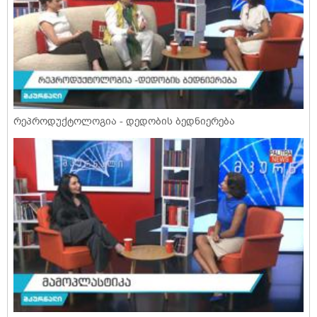
რეპროდუქტოლოგია - დედობის ბედნიერება