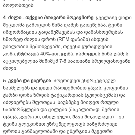
ვასრულებ საკმაოდ რთულ გონებრივ
ბოლოსთვის.
სამუშაოებს. ასეთი შეკითხვა მაქვს:
ბავშვობიდანაც, ახლაც ძლიერი მადა მაქვს,
4. ძილი - თქვენი მთავარი მოკავშირე.
ყველაზე დიდი
დიდი რაოდენობით საჭმელს ვჭამ, ჯანსაღ
შეცდომა გამოცდის წინა ღამეს გათენებაა. ტვინი
საჭმელებს, რა თქმა უნდა. საჭმელს დღეში
ინფორმაციის გადამუშავებას და დამახსოვრებას
სამჯერ, იშვიათად ოთხჯერ ვჭამ და
ზოგიერთს თუ რაღაც საჭმელი ერთი თეფში
სწორედ ძილის დროს (REM ფაზაში) ახდენს.
ჰყოფნის, მე იმავე საჭმელს ორ თეფშს ვჭამ
უძილობის შემთხვევაში, თქვენი ყურადღების
ხოლმე დიდი სიამოვნებით. ხილიც და
კონცენტრაცია 40%-ით ეცემა. გამოცდის წინა ღამეს
ბოსტნეულიც ძალიან მიყვარს, ხილის
აუცილებელია მინიმუმ 7-8 საათიანი სრულფასოვანი
ჩირებიც; ერთ ჭამაზე ნებისმიერ ცოცხალ
ხილს 1 კილოს მაინც ვჭამ, დღის
ძილი.
განმავლობაში შეიძლება 3 კილო ან ცოტა
მეტი ნებისმიერი ხილი შევჭამო. ერთ ჭამაზე
5. კვება და ენერგია.
მოერიდეთ ენერგეტიკულ
10 საშუალო ბანანიც მიჭამია, 12 საშუალო
სასმელებს და დიდი რაოდენობით ყავას. კოფეინის
ატამი, 10 საშუალო ფორთოხალი...
ჭარბი დოზა ზრდის ტაქიკარდიას (გულისცემას) და
ბოსტნეულსაც საკმაოდ ბევრს ვჭამ.
მონელების პრობლემა საერთოდ არ
აძლიერებს შფოთვას. საუზმეზე მიიღეთ რთული
მაწუხებს. მაინტერესებს, ასეთი ძლიერი მადა
ნახშირწყლები და ცილები (მაგალითად, შვრიის
ჩემს შემთხვევაში კარგის ნიშანია თუ არა?
ფაფა, კვერცხი, თხილეული, შავი შოკოლადი) – ეს
ამდენი ხილის მირთმევა
ტვინს გლუკოზით უზრუნველყოფს ხანგრძლივი
ჯანმრთელობისთვის სასარგებლოა თუ არა?
მე თავს ძალიან კარგად ვგრძნობ, ძალიან
დროის განმავლობაში და ენერგიის მკვეთრი