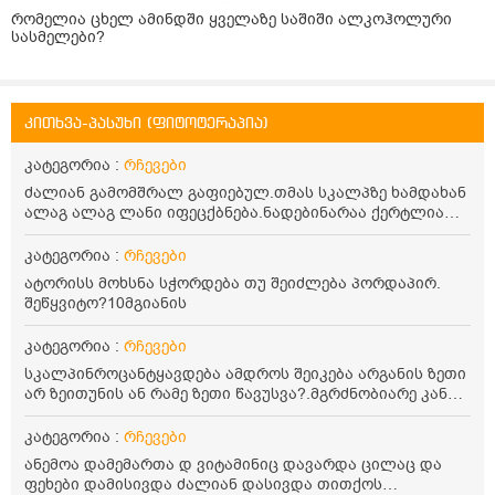
რომელია ცხელ ამინდში ყველაზე საშიში ალკოჰოლური
სასმელები?
კითხვა-პასუხი (ფიტოტერაპია)
კატეგორია :
რჩევები
ძალიან გამომშრალ გაფიებულ.თმას სკალპზე ხამდახან
ალაგ ალაგ ლანი იფეცქბნება.ნადებინარაა ქერტლია
თმაზე და არა სკალპზე.პირველად ვნახე კამზე არაა და
თმოს ღერზეა ძნელად შკრდება.მერე კამზე
კატეგორია :
რჩევები
გამადიდებლოდ დაბხედე და კანია ისე თოთქოს ტუავი
ატორისს მოხსნა სჭორდება თუ შეიძლება პორდაპირ.
ძვრებაო.თმა კოდენსაშინელი გამომშრალია.არვოცო
შეწყვიტო?10მგიანის
რავქნა.დასაბანი.ხშკრად ხდება მაგრამ არარის
ცხიმიანი სკალპი.არც ბალზამმა არც კონდიციონერმა
კატეგორია :
რჩევები
არც ნიღბეა არიშ წლა რაც ვიჰიდე.მორჩოეთ რამე რა
სახლოს პორობებში ნკღაბი ან რამე რაბიცი.ბოტოქსი და
სკალპინროცანტყავდება ამდროს შეიკება არგანის ზეთი
კერთინი სალონში არც ფულია ამოსნდა თან მეშენია
არ ზეითუნის ან რამე ზეთი წავუსვა?.მგრძნობიარე კანზე
მგრძნობიარე კანი აქ ს პერიოდულად ექავენა
რონელოცნალერგიისკენაა მკდრეკილი და ქავილია
თაბი.ოღენაბს ოლეა ქოლორი.ასაკინ65წლოს.წვალჯბს
პერიოდული რონელინზეთი იცარგებს იფრო?და
კატეგორია :
რჩევები
თმა იშვერს აქეთ იქეთ და სილიკონიანი ბალზამოც კი
ღუბშეიკება პორდაპორნკანზე წასმა ეგრევე
ანემოა დამემართა დ ვიტამინიც დავარდა ცილაც და
არ შველის ფუვდება.სპრეოც ვცადეთ.ტიპი არის ტეხილი
ფეხები დამისივდა ძალიან დასივდა თითქოს
ხვეულოსკენ მოდრეკილი უამიაკო საღებავით სხვებიც