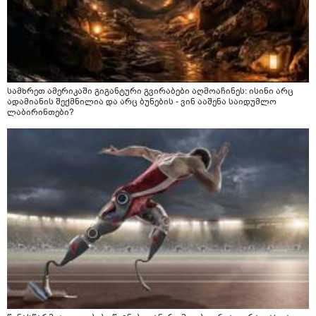
სამხრეთ ამერიკაში გიგანტური გვირაბები აღმოაჩინეს: ისინი არც
ადამიანის შექმნილია და არც ბუნების - ვინ ააშენა საიდუმლო
ლაბირინთები?