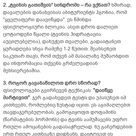
ეგეთი ნაკაწრებიც საკმაოდ ადვილად და
2. „ტვინის გათიშვის“ სინდრომი – რა ვქნათ?
ხშირად,
სწრაფად მიხორცდება. მხედველობაც 100
დავალების დანახვისას აბიტურიენტს ჰგონია, რომ
პროცენტიანი მაქვს, სმენაც. 26 წლის ასაკში,
"ყველაფერი დაავიწყდა". ეს წმინდა
კონტროლის მიზნით, შაქრის ანალიზი
გავიკეთე უზმოზე, 5,5 მქონდა, როგორც
ფსიქოლოგიური ბლოკია. ასეთ დროს დალიეთ
გავარკვიე, ეს ნორმაა. არ ვეკარები და
ცოტაოდენი წყალი (ტვინის ჰიდრატაცია
არასდროს არ გავკარებივარ სიგარეტს, არ
აუცილებელია), დახუჭეთ თვალები, გადაიტანეთ
ვეკარები და არასდროს არ გავკარებივარ
არანაირ ნარკოტიკს, არ ვსვამ არანაირ
ყურადღება სხვა რამეზე 1-2 წუთით. შეახსენეთ
სპირტიან სასმელს უკვე 11 წელზე მეტია,
საკუთარ თავს, რომ თქვენ ამ მასალაზე მუშაობდით
მანამდეც თუ დამილევია, ცოტა. ყავასაც არ
და ინფორმაცია თქვენს გრძელვადიან
ვსვამ საერთოდ. არ ვსვამ არანაირ
მეხსიერებაშია.
ენერგეტიკულ სასმელებს, არც ლიმონათებს,
არც კოკაკოლას და ა.შ. ვცხოვრობ
3. როგორ გავანაწილოთ დრო სწორად?
სპორტული ცხოვრების წესით. წყალზე
ვცდილობ დღეში 2 ლიტრა მაინც დავლიო.
ფსიქოლოგები გვირჩევენ ტექნიკას:
"დაიწყე
დღეში 4 კილომეტრს მაინც ფეხით
მარტივით"
. ჯერ გადახედეთ ტესტს და უპასუხეთ იმ
დავდივარ; 7&ndash;8 კილომეტრიც, ცოტა
კითხვებს, რომლებიც ზუსტად იცით. ეს აგიმაღლებთ
მეტიც რომ მქონდეს სასიარულო, ამ
მანძილზეც ფეხით დავდივარ.
თავდაჯერებულობას, გამოგიყოფთ დოფამინს
ჯან&ndash;ღონეს არ ვუჩივი, საკმაოდ მძიმე
(წარმატების ჰორმონს) და ტვინს აამუშავებს უფრო
ტვირთის აწევაც შემიძლია, ჩემზე გაცილებით
რთული ამოცანების გადასაჭრელად. ნუ გაჩერდებით
მძიმე წონის ადამიანებისთვისაც მიჯობნია,
ერთ რთულ კითხვაზე დიდხანს, დაიტოვეთ ის
მაგალითად მკლავჭიდში. სამსახურშიც