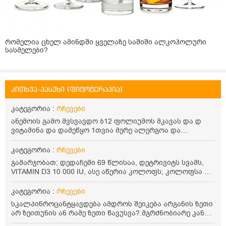
რომელია ცხელ ამინდში ყველაზე საშიში ალკოჰოლური
სასმელები?
კითხვა-პასუხი (ფიტოტერაპია)
კატეგორია :
რჩევები
ანემოის გამო მვსვავდო ბ12 ფოლიუმოს მკავას და დ
ვიტამინა და დამეწყო 1თვია მერე ალერგოა და
წამოცხელებებო წამოხირება შევწტვიტე ექმომმა
დროებით შემაწუვეტინა მაგრამ მე ვერ დავლიე მწრე
კატეგორია :
რჩევები
რადჰან ალერგოანდღემდე მაქბს ჯერ ისევ რამდენიმე
გამარჯობათ; დედაჩემი 69 წლისაა, დეტრივიტს სვამს,
თვე მაონც გაჰრძელდა 8თ ე მგონია და არაფროთ აღარ
VITAMIN D3 10 000 IU, ასე აწერია კოლოფს; კოლოფსა და
გავეკარე ო და ეს წამოხირება დამრჩა და დამრჩა
თვითონ წამლის ფირფიტას ვადა ასე აწერია: 03042024
რატო?არც ექიმოს ხსნებვა მინდა არც წანლის
04 2026; მაინტერესებს, ეს რას ნიშნავს, 2026 წლის
კატეგორია :
რჩევები
იბრალოდნსავარუადოთ რომ მიყხრად რატო დამრჩა ეს
აპრილის ჩათვლით აქვს ვადა თუ 2026 წლის
წამოცხომა?10კილო მაშინ იცებ კი მოვიმატე მაგრამ
სკალპინროცანტყავდება ამდროს შეიკება არგანის ზეთი
აპრილამდე, ამ წლის 31 მარტის ჩათვლით? ვადის
ამდენიხანი გავოდა 8თვე
არ ზეითუნის ან რამე ზეთი წავუსვა?.მგრძნობიარე კანზე
გასვლის შემდეგ ამ დეტრივიტის მიღება თუ შეიძლება,
რონელოცნალერგიისკენაა მკდრეკილი და ქავილია