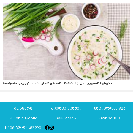
როგორ ვიკვებოთ სიცხის დროს - საზაფხულო კვების წესები
მთავარი
კითხვა-პასუხი
ენციკლოპედია
ჩვენს შესახებ
რეკლამა
კონტაქტი
ხშირად დასმული