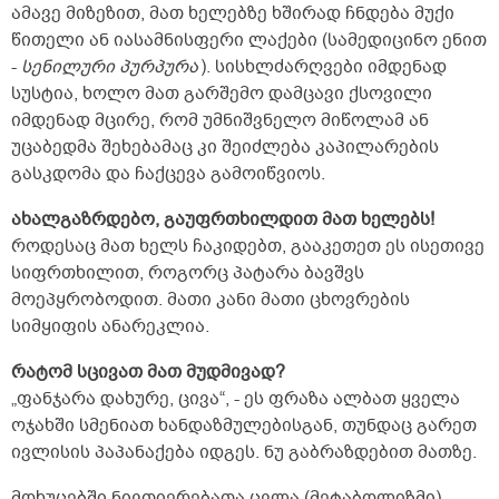
ამავე მიზეზით, მათ ხელებზე ხშირად ჩნდება მუქი
ჯან&ndash;ღონეს არ ვუჩივი, საკმაოდ მძიმე
ტვირთის აწევაც შემიძლია, ჩემზე გაცილებით
წითელი ან იასამნისფერი ლაქები (სამედიცინო ენით
მძიმე წონის ადამიანებისთვისაც მიჯობნია,
-
სენილური პურპურა
). სისხლძარღვები იმდენად
მაგალითად მკლავჭიდში. სამსახურშიც
სუსტია, ხოლო მათ გარშემო დამცავი ქსოვილი
ვასრულებ საკმაოდ რთულ გონებრივ
იმდენად მცირე, რომ უმნიშვნელო მიწოლამ ან
სამუშაოებს. ასეთი შეკითხვა მაქვს:
ბავშვობიდანაც, ახლაც ძლიერი მადა მაქვს,
უცაბედმა შეხებამაც კი შეიძლება კაპილარების
დიდი რაოდენობით საჭმელს ვჭამ, ჯანსაღ
გასკდომა და ჩაქცევა გამოიწვიოს.
საჭმელებს, რა თქმა უნდა. საჭმელს დღეში
სამჯერ, იშვიათად ოთხჯერ ვჭამ და
ახალგაზრდებო, გაუფრთხილდით მათ ხელებს!
ზოგიერთს თუ რაღაც საჭმელი ერთი თეფში
როდესაც მათ ხელს ჩაკიდებთ, გააკეთეთ ეს ისეთივე
ჰყოფნის, მე იმავე საჭმელს ორ თეფშს ვჭამ
ხოლმე დიდი სიამოვნებით. ხილიც და
სიფრთხილით, როგორც პატარა ბავშვს
ბოსტნეულიც ძალიან მიყვარს, ხილის
მოეპყრობოდით. მათი კანი მათი ცხოვრების
ჩირებიც; ერთ ჭამაზე ნებისმიერ ცოცხალ
სიმყიფის ანარეკლია.
ხილს 1 კილოს მაინც ვჭამ, დღის
განმავლობაში შეიძლება 3 კილო ან ცოტა
რატომ სცივათ მათ მუდმივად?
მეტი ნებისმიერი ხილი შევჭამო. ერთ ჭამაზე
10 საშუალო ბანანიც მიჭამია, 12 საშუალო
„ფანჯარა დახურე, ცივა“, - ეს ფრაზა ალბათ ყველა
ატამი, 10 საშუალო ფორთოხალი...
ოჯახში სმენიათ ხანდაზმულებისგან, თუნდაც გარეთ
ბოსტნეულსაც საკმაოდ ბევრს ვჭამ.
ივლისის პაპანაქება იდგეს. ნუ გაბრაზდებით მათზე.
მონელების პრობლემა საერთოდ არ
მაწუხებს. მაინტერესებს, ასეთი ძლიერი მადა
მოხუცებში ნივთიერებათა ცვლა (მეტაბოლიზმი)