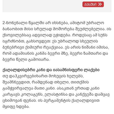
ბავშვობიდან; არ მაწუხებს არანაირი
პასუხი
დაავადება, ყოველ შემთხვევაში, არაფერი
არ მიგრძვნია, სეზონური სურდოც კი აღარ
მემართება. თუ რაიმე გამეკაწრა შემთხვევით,
ეგეთი ნაკაწრებიც საკმაოდ ადვილად და
2-ნონენალი წყალში არ იხსნება, ამიტომ უბრალო
სწრაფად მიხორცდება. მხედველობაც 100
ბანაობით მისი სრულად მოშორება შეუძლებელია. ის
პროცენტიანი მაქვს, სმენაც. 26 წლის ასაკში,
ქსოვილებსაც ადვილად ეჭიდება. როდესაც ამ სუნს
კონტროლის მიზნით, შაქრის ანალიზი
გავიკეთე უზმოზე, 5,5 მქონდა, როგორც
იგრძნობთ, გახსოვდეთ: ეს უბრალოდ სხეულის
გავარკვიე, ეს ნორმაა. არ ვეკარები და
ბუნებრივი ქიმიური რეაქციაა. ეს არის ნიშანი იმისა,
არასდროს არ გავკარებივარ სიგარეტს, არ
რომ ადამიანის კანმა ბევრი მზე, ბევრი ზამთარი და
ვეკარები და არასდროს არ გავკარებივარ
არანაირ ნარკოტიკს, არ ვსვამ არანაირ
ბევრი წელი გამოიარა.
სპირტიან სასმელს უკვე 11 წელზე მეტია,
მანამდეც თუ დამილევია, ცოტა. ყავასაც არ
ქაღალდისებრი კანი და იასამნისფერი ლაქები
ვსვამ საერთოდ. არ ვსვამ არანაირ
თუ დაჰკვირვებიხართ მოხუცის ხელებს,
ენერგეტიკულ სასმელებს, არც ლიმონათებს,
შეამჩნევდით, რამდენად თხელი, თითქმის
არც კოკაკოლას და ა.შ. ვცხოვრობ
გამჭვირვალეა მათი კანი. ასაკთან ერთად კანი
სპორტული ცხოვრების წესით. წყალზე
ვცდილობ დღეში 2 ლიტრა მაინც დავლიო.
კარგავს კოლაგენს, ელასტინსა და კანქვეშა დამცავ
დღეში 4 კილომეტრს მაინც ფეხით
ცხიმოვან ფენას. ის პერგამენტის ქაღალდივით
დავდივარ; 7&ndash;8 კილომეტრიც, ცოტა
მყიფე ხდება.
მეტიც რომ მქონდეს სასიარულო, ამ
მანძილზეც ფეხით დავდივარ.