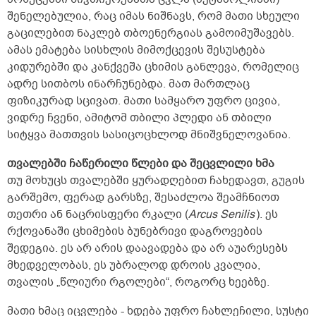
ჩემს შემთხვევაში კარგის ნიშანია თუ არა?
ამდენი ხილის მირთმევა
შენელებულია, რაც იმას ნიშნავს, რომ მათი სხეული
ჯანმრთელობისთვის სასარგებლოა თუ არა?
გაცილებით ნაკლებ თბოენერგიას გამოიმუშავებს.
მე თავს ძალიან კარგად ვგრძნობ, ძალიან
ამას ემატება სისხლის მიმოქცევის შესუსტება
ენერგიულადაც. თქვენი აზრი მაინტერესებს.
კიდურებში და კანქვეშა ცხიმის განლევა, რომელიც
</p>
ადრე სითბოს ინარჩუნებდა. მათ მართლაც
ფიზიკურად სცივათ. მათი სამყარო უფრო ცივია,
ვიდრე ჩვენი, ამიტომ თბილი პლედი ან თბილი
სიტყვა მათთვის სასიცოცხლოდ მნიშვნელოვანია.
თვალებში ჩაწერილი წლები და შეცვლილი ხმა
თუ მოხუცს თვალებში ყურადღებით ჩახედავთ, გუგის
გარშემო, ფერად გარსზე, შესაძლოა შეამჩნიოთ
თეთრი ან ნაცრისფერი რკალი (
Arcus Senilis
). ეს
რქოვანაში ცხიმების ბუნებრივი დაგროვების
შედეგია. ეს არ არის დაავადება და არ აუარესებს
მხედველობას, ეს უბრალოდ დროის კვალია,
თვალის „წლიური რგოლები“, როგორც ხეებზე.
მათი ხმაც იცვლება - ხდება უფრო ჩახლეჩილი, სუსტი