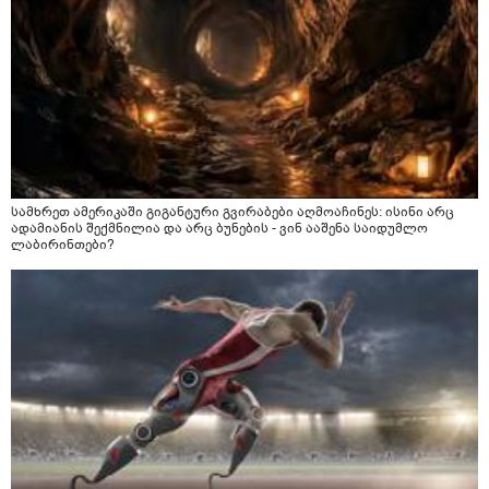
სამხრეთ ამერიკაში გიგანტური გვირაბები აღმოაჩინეს: ისინი არც
ადამიანის შექმნილია და არც ბუნების - ვინ ააშენა საიდუმლო
ლაბირინთები?