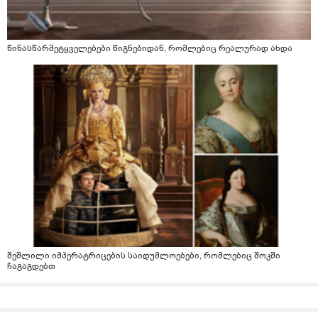
წინასწარმეტყველებები წიგნებიდან, რომლებიც რეალურად ახდა
შეშლილი იმპერატრიცების საიდუმლოებები, რომლებიც შოკში
ჩაგაგდებთ