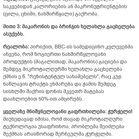
გავარკვიე, ეს ნორმაა. არ ვეკარები და
საკვებიდან კალორიების ან მაკრონუტრიენტების
არასდროს არ გავკარებივარ სიგარეტს, არ
(ცილა, ცხიმი, ნახშირწყალი) გაქრობა.
ვეკარები და არასდროს არ გავკარებივარ
არანაირ ნარკოტიკს, არ ვსვამ არანაირ
მითი 3: მაკარონის და ბრინჯის ხელახლა გაცხელება
სპირტიან სასმელს უკვე 11 წელზე მეტია,
ასუქებს.
მანამდეც თუ დამილევია, ცოტა. ყავასაც არ
ვსვამ საერთოდ. არ ვსვამ არანაირ
რეალობა:
ენერგეტიკულ სასმელებს, არც ლიმონათებს,
პირიქით, BBC-ის სამედიცინო კვლევებმა
არც კოკაკოლას და ა.შ. ვცხოვრობ
აჩვენა, რომ ზოგიერთი ნახშირწყლოვანი
სპორტული ცხოვრების წესით. წყალზე
პროდუქტის (მაგალითად, მაკარონის) გაციება და
ვცდილობ დღეში 2 ლიტრა მაინც დავლიო.
შემდეგ მიკროტალღურში ხელახლა გაცხელება
დღეში 4 კილომეტრს მაინც ფეხით
დავდივარ; 7&ndash;8 კილომეტრიც, ცოტა
ქმნის ე.წ. "რეზისტენტულ სახამებელს", რაც კუჭ-
მეტიც რომ მქონდეს სასიარულო, ამ
ნაწლავის ტრაქტს ეხმარება და ჭამის შემდეგ
მანძილზეც ფეხით დავდივარ.
სისხლში შაქრის დონის მკვეთრ მატებას
ჯან&ndash;ღონეს არ ვუჩივი, საკმაოდ მძიმე
დაახლოებით 50%-ით ამცირებს.
ტვირთის აწევაც შემიძლია, ჩემზე გაცილებით
მძიმე წონის ადამიანებისთვისაც მიჯობნია,
ყველაზე მნიშვნელოვანი გაფრთხილება: ჭურჭელი!
მაგალითად მკლავჭიდში. სამსახურშიც
ვასრულებ საკმაოდ რთულ გონებრივ
მიუხედავად იმისა, რომ თავად მიკროტალღური
სამუშაოებს. ასეთი შეკითხვა მაქვს:
ტექნოლოგია უსაფრთხოა, პრობლემა შეიძლება
ბავშვობიდანაც, ახლაც ძლიერი მადა მაქვს,
შექმნას არასწორად შერჩეულმა ჭურჭელმა.
დიდი რაოდენობით საჭმელს ვჭამ, ჯანსაღ