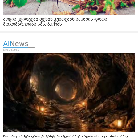
არყის კვირტები ფეხის კუნთების სპაზმის დროს
მდგომარეობას ამსუბუქებს
სამხრეთ ამერიკაში გიგანტური გვირაბები აღმოაჩინეს: ისინი არც