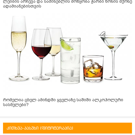
ლეიბის არჩევა და საძინებლის მოწყობა ჭარბი წონის მქონე
ადამიანებისთვის
რომელია ცხელ ამინდში ყველაზე საშიში ალკოჰოლური
სასმელები?
კითხვა-პასუხი (ფიტოტერაპია)