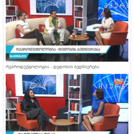
რეპროდუქტოლოგია - დედობის ბედნიერება