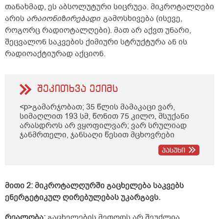
თანახმად, ეს აბსოლუტური სიცრუეა. მიკროტალღები
არის
არაიონიზირებადი
გამოსხივება (ისევე,
როგორც რადიოტალღები). მათ არ აქვთ უნარი,
შეცვალონ საკვების ქიმიური სტრუქტურა ან ის
რადიოაქტიურად აქციონ.
შეკითხვა ექიმს
<p>გამარჯობათ; 35 წლის მამაკაცი ვარ,
სიმაღლით 193 სმ, წონით 75 კილო, მსუქანი
არასდროს არ ვყოფილვარ; ვარ სრულიად
ჯანმრთელი, ჯანსაღი წესით მცხოვრები
ბავშვობიდან; არ მაწუხებს არანაირი
პასუხი
დაავადება, ყოველ შემთხვევაში, არაფერი
არ მიგრძვნია, სეზონური სურდოც კი აღარ
მემართება. თუ რაიმე გამეკაწრა შემთხვევით,
ეგეთი ნაკაწრებიც საკმაოდ ადვილად და
მითი 2: მიკროტალღურში გაცხელება საკვებს
სწრაფად მიხორცდება. მხედველობაც 100
ენერგეტიკულ ღირებულებას უკარგავს.
პროცენტიანი მაქვს, სმენაც. 26 წლის ასაკში,
კონტროლის მიზნით, შაქრის ანალიზი
რეალობა:
გაცხელების მეთოდს არ შეუძლია
გავიკეთე უზმოზე, 5,5 მქონდა, როგორც