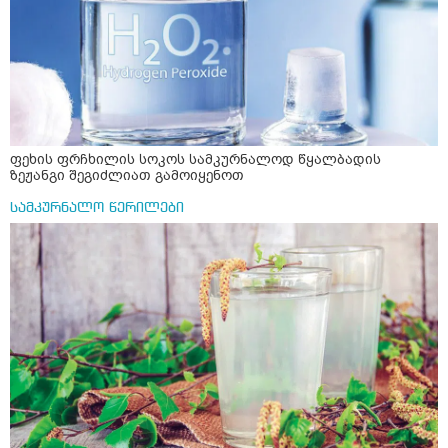
მყავს მაგრამ მეშენია წბეიანი რომაა ნაინც
ქოლესტერინი ეწრვა.ყვეკა ვარიანტში უნდა ჩემით
დავალევინო და შრვაწყვეტინო მაონც სხვა გზა არმაქ
და ჩემზე ნეტად უკეთ ხომ მიეჩევთ თუ ექიმის დონეზე
არა.გთხოვთ დედა 67წლისაა
ფეხის ფრჩხილის სოკოს სამკურნალოდ წყალბადის
ზეჟანგი შეგიძლიათ გამოიყენოთ
სამკურნალო წერილები