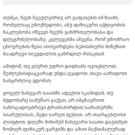
არ მიგრძვნია, სეზონური სურდოც კი აღარ
მემართება. თუ რაიმე გამეკაწრა შემთხვევით,
ეგეთი ნაკაწრებიც საკმაოდ ადვილად და
თუმცა, ჩვენ ჩვეულებრივ არ ვაფასებთ იმ ზიანს,
სწრაფად მიხორცდება. მხედველობაც 100
რომელსაც უმოქმედობა, ანუ ფიზიკური აქტივობის
პროცენტიანი მაქვს, სმენაც. 26 წლის ასაკში,
ნაკლებობა იწვევს ჩვენს ჯანმრთელობასა და
კონტროლის მიზნით, შაქრის ანალიზი
გავიკეთე უზმოზე, 5,5 მქონდა, როგორც
დღეგრძელობაზე. კვლევებმა აჩვენა, რომ უმოძრაო
გავარკვიე, ეს ნორმაა. არ ვეკარები და
ცხოვრების წესი ასოცირდება ნებისმიერი მიზეზით
არასდროს არ გავკარებივარ სიგარეტს, არ
ნაადრევი სიკვდილის გაზრდილ რისკთან.
ვეკარები და არასდროს არ გავკარებივარ
არანაირ ნარკოტიკს, არ ვსვამ არანაირ
ამიტომ, თუ გსურთ უფრო დიდხანს იცოცხლოთ,
სპირტიან სასმელს უკვე 11 წელზე მეტია,
მანამდეც თუ დამილევია, ცოტა. ყავასაც არ
შეძლებისდაგვარად უნდა ეცადოთ, თავი აარიდოთ
ვსვამ საერთოდ. არ ვსვამ არანაირ
ხანგრძლივ ჯდომას.
ენერგეტიკულ სასმელებს, არც ლიმონათებს,
არც კოკაკოლას და ა.შ. ვცხოვრობ
ყოველ ნახევარ საათში ადექით სკამიდან, თუ
სპორტული ცხოვრების წესით. წყალზე
მჯდომარე სამუშაო გაქვთ, არ იმგზავროთ
ვცდილობ დღეში 2 ლიტრა მაინც დავლიო.
დღეში 4 კილომეტრს მაინც ფეხით
საზოგადოებრივი ტრანსპორტით სამსახურში
დავდივარ; 7&ndash;8 კილომეტრიც, ცოტა
სიარულისას, მეტი იარეთ ფეხით, არ ისარგებლოთ
მეტიც რომ მქონდეს სასიარულო, ამ
ლიფტით, დღეში მინიმუმ ნახევარი საათი დაუთმეთ
მანძილზეც ფეხით დავდივარ.
ზომიერ ფიზიკურ ვარჯიშს და ამით მაქსიმალურად
ჯან&ndash;ღონეს არ ვუჩივი, საკმაოდ მძიმე