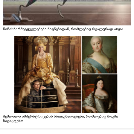
წინასწარმეტყველებები წიგნებიდან, რომლებიც რეალურად ახდა
შეშლილი იმპერატრიცების საიდუმლოებები, რომლებიც შოკში
ჩაგაგდებთ