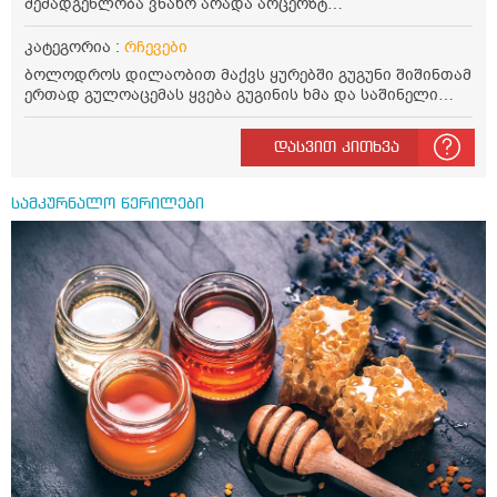
შემადგენლობა ვნახო არადა არცერზტ
შამპუნს.არაწერიამრომ.სლეს არააქვს ან ფრიი
მითუმეტეს არაწეროაღ
კატეგორია :
რჩევები
ბოლოდროს დილაობით მაქვს ყურებში გუგუნი შიშინთამ
ერთად გულოაცემას ყვება გუგინის ხმა და საშინელი
ასატანია ამდროს ნაწლავებიც ბჟუის ხან.გულოც ჩქარა
ცემს შედარებით რის ბრალია ეს აუტანელი გუგუნი?რა
დასვით კითხვა
მოზეზები იწვევბს ხოლმე უფრონხშირად
სამკურნალო წერილები