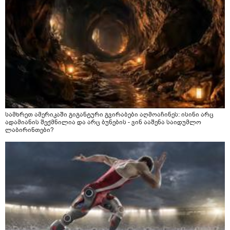
სამხრეთ ამერიკაში გიგანტური გვირაბები აღმოაჩინეს: ისინი არც
ადამიანის შექმნილია და არც ბუნების - ვინ ააშენა საიდუმლო
ლაბირინთები?