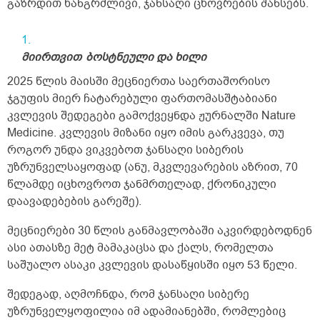
ტვირთის აწევაც შემიძლია, ჩემზე გაცილებით
გაზრდით ხანგრძლივი, ჯანსაღი ცხოვრების შანსებს.
მძიმე წონის ადამიანებისთვისაც მიჯობნია,
მაგალითად მკლავჭიდში. სამსახურშიც
ვასრულებ საკმაოდ რთულ გონებრივ
სამუშაოებს. ასეთი შეკითხვა მაქვს:
მიირთვით
ბოსტნეული
და
ხილი
ბავშვობიდანაც, ახლაც ძლიერი მადა მაქვს,
2025 წლის მაისში მეცნიერთა საერთაშორისო
დიდი რაოდენობით საჭმელს ვჭამ, ჯანსაღ
საჭმელებს, რა თქმა უნდა. საჭმელს დღეში
ჯგუფის მიერ ჩატარებული ფართომასშტაბიანი
სამჯერ, იშვიათად ოთხჯერ ვჭამ და
კვლევის შედეგები გამოქვეყნდა ჟურნალში Nature
ზოგიერთს თუ რაღაც საჭმელი ერთი თეფში
Medicine. კვლევის მიზანი იყო იმის გარკვევა, თუ
ჰყოფნის, მე იმავე საჭმელს ორ თეფშს ვჭამ
როგორ უნდა ვიკვებოთ ჯანსაღი სიბერის
ხოლმე დიდი სიამოვნებით. ხილიც და
ბოსტნეულიც ძალიან მიყვარს, ხილის
უზრუნველსაყოფად (ანუ, მკვლევარების აზრით, 70
ჩირებიც; ერთ ჭამაზე ნებისმიერ ცოცხალ
წლამდე იცხოვროთ ჯანმრთელად, ქრონიკული
ხილს 1 კილოს მაინც ვჭამ, დღის
დაავადებების გარეშე).
განმავლობაში შეიძლება 3 კილო ან ცოტა
მეტი ნებისმიერი ხილი შევჭამო. ერთ ჭამაზე
მეცნიერები 30 წლის განმავლობაში აკვირდებოდნენ
10 საშუალო ბანანიც მიჭამია, 12 საშუალო
ატამი, 10 საშუალო ფორთოხალი...
ასი ათასზე მეტ მამაკაცსა და ქალს, რომელთა
ბოსტნეულსაც საკმაოდ ბევრს ვჭამ.
საშუალო ასაკი კვლევის დასაწყისში იყო 53 წელი.
მონელების პრობლემა საერთოდ არ
მაწუხებს. მაინტერესებს, ასეთი ძლიერი მადა
შედეგად, აღმოჩნდა, რომ ჯანსაღი სიბერე
ჩემს შემთხვევაში კარგის ნიშანია თუ არა?
უზრუნველყოფილია იმ ადამიანებში, რომლებიც
ამდენი ხილის მირთმევა