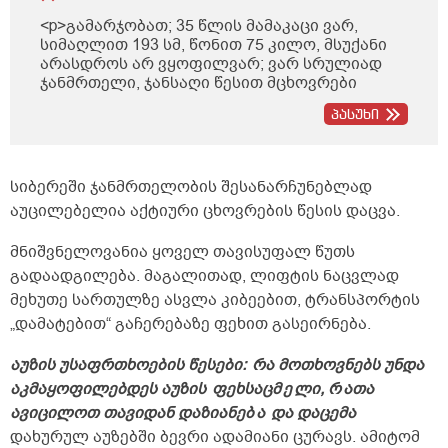
<p>გამარჯობათ; 35 წლის მამაკაცი ვარ,
სიმაღლით 193 სმ, წონით 75 კილო, მსუქანი
არასდროს არ ვყოფილვარ; ვარ სრულიად
ჯანმრთელი, ჯანსაღი წესით მცხოვრები
ბავშვობიდან; არ მაწუხებს არანაირი
პასუხი
დაავადება, ყოველ შემთხვევაში, არაფერი
არ მიგრძვნია, სეზონური სურდოც კი აღარ
მემართება. თუ რაიმე გამეკაწრა შემთხვევით,
ეგეთი ნაკაწრებიც საკმაოდ ადვილად და
სიბერეში ჯანმრთელობის შესანარჩუნებლად
სწრაფად მიხორცდება. მხედველობაც 100
აუცილებელია აქტიური ცხოვრების წესის დაცვა.
პროცენტიანი მაქვს, სმენაც. 26 წლის ასაკში,
კონტროლის მიზნით, შაქრის ანალიზი
მნიშვნელოვანია ყოველ თავისუფალ წუთ
ს
გავიკეთე უზმოზე, 5,5 მქონდა, როგორც
გავარკვიე, ეს ნორმაა. არ ვეკარები და
გადაადგილება. მაგალითად, ლიფტის ნაცვლად
არასდროს არ გავკარებივარ სიგარეტს, არ
მეხუთე სართულზე ასვლა კიბეებით,
ტრანსპორტის
ვეკარები და არასდროს არ გავკარებივარ
„დამატებით“ გაჩერებაზე ფეხით
გასეირნება.
არანაირ ნარკოტიკს, არ ვსვამ არანაირ
სპირტიან სასმელს უკვე 11 წელზე მეტია,
აუზის უსაფრთხოების წესები:
რა მოთხოვნებს უნდა
მანამდეც თუ დამილევია, ცოტა. ყავასაც არ
ვსვამ საერთოდ. არ ვსვამ არანაირ
აკმაყოფილებდეს აუზის
ფეხსაცმ
ე
ლი, რ
ათა
ენერგეტიკულ სასმელებს, არც ლიმონათებს,
ავიცილოთ თავიდან დაზიანებ
ა
და დაცემა
არც კოკაკოლას და ა.შ. ვცხოვრობ
დახურულ აუზებში ბევრი ადამიანი
ცურავს
. ამიტომ
სპორტული ცხოვრების წესით. წყალზე