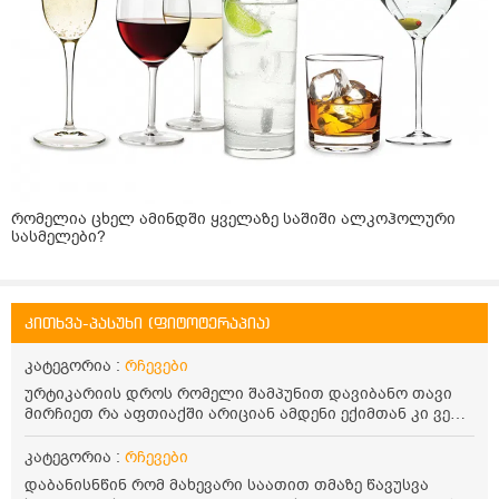
რომელია ცხელ ამინდში ყველაზე საშიში ალკოჰოლური
სასმელები?
კითხვა-პასუხი (ფიტოტერაპია)
კატეგორია :
რჩევები
ურტიკარიის დროს რომელი შამპუნით დავიბანო თავი
მირჩიეთ რა აფთიაქში არიციან ამდენი ექიმთან კი ვერ
წავალ.რომელომრას შეოცავს ესეც კი ვერ ვათქმე ინე
ვერაბის კსეთი ივიცი თვალებით გიყირებენ და
კატეგორია :
რჩევები
დაყურებენ შამპუნოს ბოთლებს მერე კწყენებ მკიყხაობას
დაბანისნწინ რომ მახევარი საათით თმაზე წავუსვა