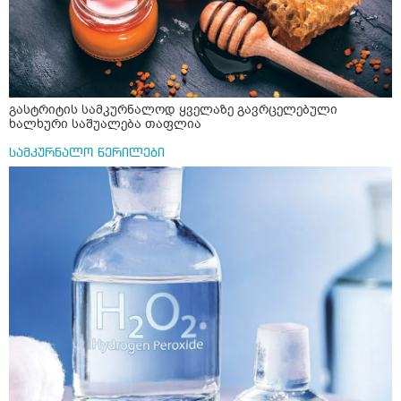
დილაობით.ვერვიფებვეტაფერს.ნე ექიმების უსედც
ნეშიოდა და ურტიკარიის მერე საერთოდარმინდა
არავის გაგონება თუ შეძლებთ უბრალოდ მ8პასუხეთ
სეზოურაკერგუასთუ შეუძლია ასეთი რამ ფამოუწვიოს
დაროდია გადამუვლისთუ სეზონურიადავუტანჰე
გასტრიტის სამკურნალოდ ყველაზე გავრცელებული
ხალხური საშუალება თაფლია
სამკურნალო წერილები