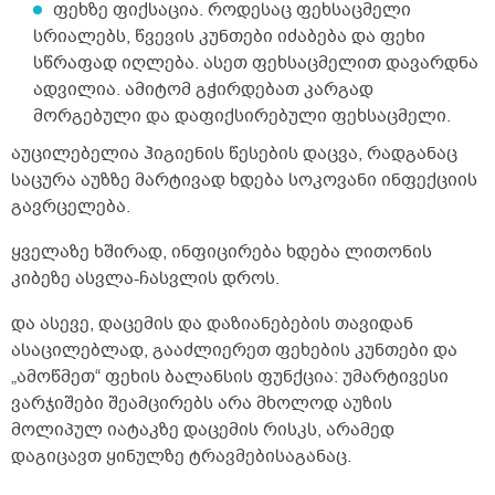
10 საშუალო ბანანიც მიჭამია, 12 საშუალო
ფეხზე ფიქსაცია. როდესაც ფეხსაცმელი
ატამი, 10 საშუალო ფორთოხალი...
სრიალებს
,
წვევის
კუნთები იძაბება და ფეხი
ბოსტნეულსაც საკმაოდ ბევრს ვჭამ.
სწრაფად იღლება. ასეთ
ფეხსაცმელით
დ
ავარდნა
მონელების პრობლემა საერთოდ არ
მაწუხებს. მაინტერესებს, ასეთი ძლიერი მადა
ადვილია. ამიტომ გჭირდებათ
კარგად
ჩემს შემთხვევაში კარგის ნიშანია თუ არა?
მორგებული და დაფიქსირებული
ფეხსაცმელი
.
ამდენი ხილის მირთმევა
ჯანმრთელობისთვის სასარგებლოა თუ არა?
აუცილებელია ჰიგიენის წესების დაცვა, რადგანაც
მე თავს ძალიან კარგად ვგრძნობ, ძალიან
საცურა აუზზე მარტივად ხდება სოკოვანი ინფექციის
ენერგიულადაც. თქვენი აზრი მაინტერესებს.
გავრცელება.
</p>
ყველაზე ხშირად,
ინფიცირება ხდება
ლითონის
კიბეზე ასვლა-ჩასვლის
დროს.
და ასევე, დაცემის და დაზიანებების თავიდან
ასაცილებლად, გააძლიერეთ ფეხების კუნთები და
„ამოწმეთ“ ფეხის ბალანსის ფუნქცია: უმარტივესი
ვარჯიშები შეამცირებს არა მხოლოდ აუზის
მოლიპულ იატაკზე დაცემის რისკს, არამედ
და
გ
იცავ
თ
ყინულზე
ტრავმებისაგანაც
.