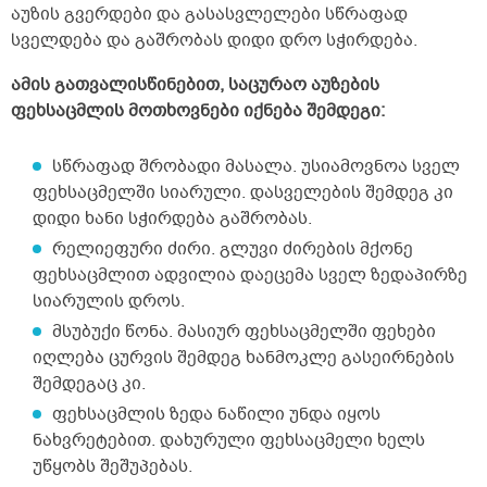
აუზის
გვერდები და
გასასვლელები
სწრაფად
ვცდილობ დღეში 2 ლიტრა მაინც დავლიო.
დღეში 4 კილომეტრს მაინც ფეხით
სველდება და გაშრობას დიდი დრო სჭირდება.
დავდივარ; 7&ndash;8 კილომეტრიც, ცოტა
მეტიც რომ მქონდეს სასიარულო, ამ
ამის გათვალისწინებით, საცურაო აუზების
მანძილზეც ფეხით დავდივარ.
ფეხსაცმლის მოთხოვნები იქნება შემდეგი:
ჯან&ndash;ღონეს არ ვუჩივი, საკმაოდ მძიმე
ტვირთის აწევაც შემიძლია, ჩემზე გაცილებით
მძიმე წონის ადამიანებისთვისაც მიჯობნია,
სწრაფად
შრობადი
მასალა. უსიამოვნოა სველ
მაგალითად მკლავჭიდში. სამსახურშიც
ფეხსაცმელში სიარული.
დასველების
შემდეგ კი
ვასრულებ საკმაოდ რთულ გონებრივ
დიდი ხ
ა
ნი
სჭირდება
გაშრობა
ს
.
სამუშაოებს. ასეთი შეკითხვა მაქვს:
ბავშვობიდანაც, ახლაც ძლიერი მადა მაქვს,
რელიეფური ძირი. გლუვი ძირების მქონე
დიდი რაოდენობით საჭმელს ვჭამ, ჯანსაღ
ფეხსაცმლით
ადვილ
ია
დაეცემა სველ ზედაპირზე
საჭმელებს, რა თქმა უნდა. საჭმელს დღეში
სიარულის დროს.
სამჯერ, იშვიათად ოთხჯერ ვჭამ და
ზოგიერთს თუ რაღაც საჭმელი ერთი თეფში
მსუბუქი წონა. მასიურ ფეხსაცმელში ფეხები
ჰყოფნის, მე იმავე საჭმელს ორ თეფშს ვჭამ
იღლება ცურვ
ი
ს
შემდეგ
ხანმოკლე გასეირნების
ხოლმე დიდი სიამოვნებით. ხილიც და
შემდეგაც კი.
ბოსტნეულიც ძალიან მიყვარს, ხილის
ჩირებიც; ერთ ჭამაზე ნებისმიერ ცოცხალ
ფეხსაცმლის ზედა ნაწილი
უნდა იყოს
ხილს 1 კილოს მაინც ვჭამ, დღის
ნახვრეტებით. დახურული
ფეხსაცმელი
ხელს
განმავლობაში შეიძლება 3 კილო ან ცოტა
უწყობს შეშუპებას
.
მეტი ნებისმიერი ხილი შევჭამო. ერთ ჭამაზე