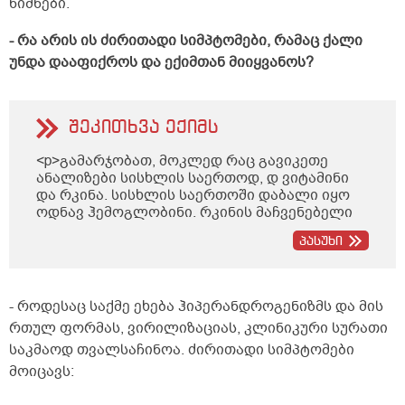
ნიშნები.
- რა არის ის ძირითადი სიმპტომები, რამაც ქალი
უნდა დააფიქროს და ექიმთან მიიყვანოს?
შეკითხვა ექიმს
<p>გამარჯობათ, მოკლედ რაც გავიკეთე
ანალიზები სისხლის საერთოდ, დ ვიტამინი
და რკინა. სისხლის საერთოში დაბალი იყო
ოდნავ ჰემოგლობინი. რკინის მაჩვენებელი
5,4 მაქვს.(23წლის გოგოს, ციკლის ბოლო
პასუხი
დღეს გავიკეთე ანალიზეები დიდცვლილებას
არ მოქცემსო მაგრამ სხვა დროს გაიკეთეო,
უბრალოდ ისე ვიყავი ემოციურად აღარ
გადავდე)დ ვიტამინი-19. დავიწყე დალევა
- როდესაც საქმე ეხება ჰიპერანდროგენიზმს და მის
დეტრივიტი ფორტე 5000იუ. და რკინისთვის
რთულ ფორმას, ვირილიზაციას, კლინიკური სურათი
სორბიფერ დურულეს. რამდენად კარგი
საკმაოდ თვალსაჩინოა. ძირითადი სიმპტომები
წამლებია და დაახლოებით რამდენხანში
უნდა ვიგრძნო შვება დამღალა ასე
მოიცავს:
ცხოვრებამ ხალისიანი დღეები მომენატრა
კიდევ რამეს ხომარ მირჩევდით. სულ ამ