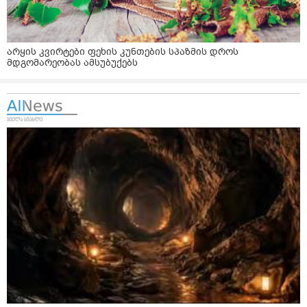
არყის კვირტები ფეხის კუნთების სპაზმის დროს
მდგომარეობას ამსუბუქებს