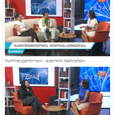
რეპროდუქტოლოგია - დედობის ბედნიერება