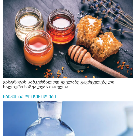
გამოიწვევს ან/და იგივე სამკურნალო ეფექტი აღარ
ექნება? ზოგიერთი ექიმი, როგორც მახსოვს, ამბობს, რომ
ფირფიტაში შეფუთული წამლების, აბების მიღება ვადის
გასვლის შემდეგ კიდევ რამდენიმე თვის განმავლობაში
შეიძლება, ასეთ შემთხვევაში რაიმე ცუდს არ იწვევს და
ვადის გასვლის შემდეგ რამდენიმე თვე იგივე
სამკურნალო ეფექტი აქვსო, ასეა?
გასტრიტის სამკურნალოდ ყველაზე გავრცელებული
ხალხური საშუალება თაფლია
სამკურნალო წერილები