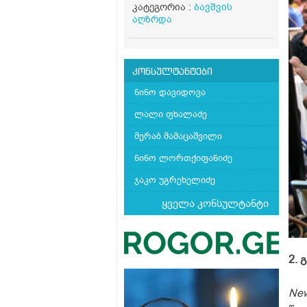
კატეგორია :
ბავშვის
აღზრდა
კონსულტანტები
ნინო დავიდოვა
ლალი ფხალაძე
მერაბ მამაცაშვილი
ნინო ლორთქიფანიძე
ჯაკო უგრეხელიძე
ყველა კონსულტანტი
2. 
New