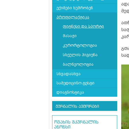
ად
ექიმები ხუმრობენ
მე
პროფილაქტიკა
ათ
ფიტნესი და სპორტი
სა
მასაჟი
კა
კურორტოლოგია
გთ
სხეულის ჰიგიენა
სა
ბალნეოლოგია
სხვადასხვა
სამედიცინო ტესტი
დიაგნოსტიკა
ჟურნალის ავტორები
ოჯახის მკურნალის
ანონსი