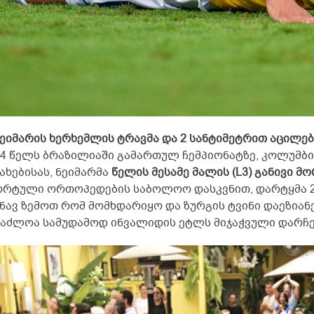
 ნეიმარის ხერხემლის ტრავმა და 2 სანტიმეტრით აცილებ
14 წელს ბრაზილიაში გამართულ ჩემპიონატზე, კოლუმბი
ახებისას, ნეიმარმა
წელის მესამე მალის (L3) განივი 
ორტული ორთოპედების საბოლოო დასკვნით, დარტყმა 2 
ნავ ზემოთ რომ მომხდარიყო და ზურგის ტვინი დაეზიან
საძლოა სამუდამოდ ინვალიდის ეტლს მიჯაჭვული დარჩ