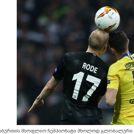
ხბურთის მსოფლიო ჩემპიონატი მხოლოდ გლობალური სპ