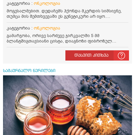
გაყოფილი და დაბნეული. ზოგი მათგანი ტეფლონს არ
კატეგორია :
ონკოლოგია
გვირჩევს; ზოგი კი თუჯის და რკინის ტაფის გამოყენების
მოგესალმებით. დედაჩემს ჰქონდა მკერდის სიმსივნე,
დროსაც ასევე სიმსივნეზე ამახვილებს ყურადღებას...
თუმცა მის შემთხვევაში ეს გენეტიკური არ იყო.
დავიბენი და დამეხმარეთ, თუ შეიძლება. დიდი
მაინტერესებს, თუ არის შანსი გენეტიკურად ჩემზეც
მადლობა!
გადმოსულიყო ?
კატეგორია :
ონკოლოგია
გამარჯობა, ორივე სარძევე ჯირკვალში 5 მმ
ბლანტშიგთავსიანი ცისტა, დიაგნოზი ფიბროზულ
ცისტოზური მასტოფატია. Რამდენად საშიშია? Ასაკი 40,
ლაქტაციის ბოლო პერიოდი. Მადლობა
დასვით კითხვა
სამკურნალო წერილები