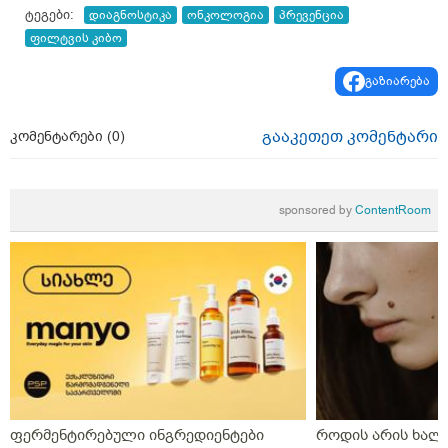
ტეგები:
დიაგნოსტიკა
ონკოლოგია
პრევენცია
ფილტვის კიბო
გაზიარება
გააკეთეთ კომენტარი
კომენტარები (
0
)
sponsored by
ContentRoom
ფერმენტირებული ინგრედიენტები
როდის არის ხალი