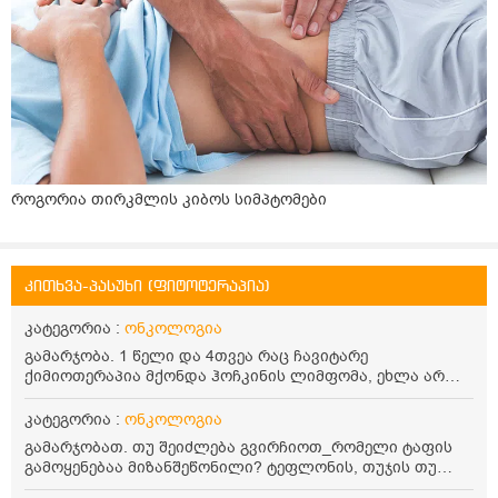
როგორია თირკმლის კიბოს სიმპტომები
კითხვა-პასუხი (ფიტოტერაპია)
კატეგორია :
ონკოლოგია
გამარჯობა. 1 წელი და 4თვეა რაც ჩავიტარე
ქიმიოთერაპია მქონდა ჰოჩკინის ლიმფომა, ეხლა არ
არის აქტიური მაგრამ ხელის მტევნები და ტერფებიც
ოდნავ მაქვს შესიებული თითების მოხრსას სისავსეს
კატეგორია :
ონკოლოგია
ვგრძნობ. ანალიზები კარგია ყველაფერი, გულზეც
გამარჯობათ. თუ შეიძლება გვირჩიოთ_რომელი ტაფის
ეხოსკოპია გადავიღე და იქაც ნორმალურად არის
გამოყენებაა მიზანშეწონილი? ტეფლონის, თუჯის თუ
თითქმის და ვერ გავიგე რისი ბრალი შეიძლება რომ
სხვა? ბოლო დღეებია, სპეციალისტების აზრი ორადაა
იყოს ან გაივლის თუ არა მაინტერესებს. მადლობა