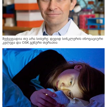
შექცევადია თუ არა სიბერე: დევიდ სინკლერის ინოვაციური
კვლევა და OSK გენური თერაპია