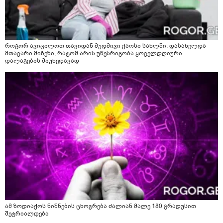
როგორ ავიცილოთ თავიდან მუდმივი ქაოსი სახლში: დასახელდა
მთავარი მიზეზი, რატომ არის უწესრიგობა ყოველდღიური
დალაგების მიუხედავად
ამ ზოდიაქოს ნიშნების ცხოვრება ძალიან მალე 180 გრადუსით
შეტრიალდება