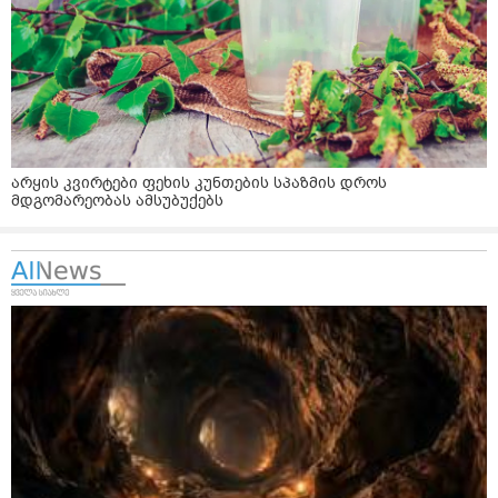
არყის კვირტები ფეხის კუნთების სპაზმის დროს
მდგომარეობას ამსუბუქებს