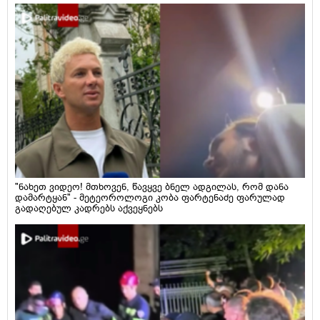
"ნახეთ ვიდეო! მთხოვენ, წავყვე ბნელ ადგილას, რომ დანა
დამარტყან" - მეტეოროლოგი კობა ფარტენაძე ფარულად
გადაღებულ კადრებს აქვეყნებს