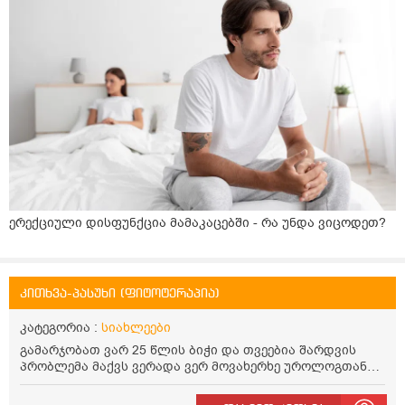
ერექციული დისფუნქცია მამაკაცებში - რა უნდა ვიცოდეთ?
კითხვა-პასუხი (ფიტოტერაპია)
კატეგორია :
სიახლეები
გამარჯობათ ვარ 25 წლის ბიჭი და თვეებია შარდვის
პრობლემა მაქვს ვერადა ვერ მოვახერხე უროლოგთან
მისვალ მოკლედ საქმე იმაშია რომ დაახლოლოებით 5
წუთში ზოგჯერ მეტი ადრეც ისევ მინდება შარდვა ხან