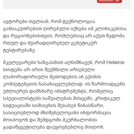
შარდვა ხან ცოტა გადმოდის ხან ბერვი
შუადღისით დიდად არ მაწუხებს უფრო
დილით და საღამოთი თქვენთან მინდა
კონსულტაციაზე მოსვლა ხუთშაბათს ან
ავტორები თვლიან, რომ ტექნოლოგია
პარასკევს მეცლება სად ხართ
განსაკუთრებით ღირებული იქნება იმ კლინიკებისა
ტერიტორიულად ქუთაისში და რა ღირს
და რეგიონებისთვის, რომლებსაც არ აქვთ წვდომა
თქვენთან კონსულტაცია და ხო ტელეფონის
ნომერი რომ დამიწეროთ თქვენი</p>
რთულ და ძვირადღირებულ გენეტიკურ
ტესტირებაზე.
მკვლევარები ხაზგასმით აღნიშნავენ, რომ Hetairos
სისტემა არ არის შექმნილი არსებული
ლაბორატორიული მეთოდების ან ექიმის
კომპეტენციის ჩასანაცვლებლად. ის წარმოადგენს
უძლიერეს დამხმარე ინსტრუმენტს, რომელიც
სპეციალისტებს საშუალებას მისცემს, კრიტიკულ
სიტუაციაში სიმსივნის შესახებ წინასწარი,
სასიცოცხლოდ მნიშვნელოვანი ინფორმაცია
მოიპოვონ და შემდგომი მკურნალობის
გადაწყვეტილება დაუყოვნებლივ მიიღონ.