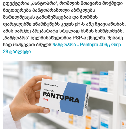
ეფექტურია „პანტოპრა“, რომლის მთავარი მოქმედი
ნივთიერება პანტოპრაზოლი აბრკლებს
მარილმჟავას გამომუშავებას და ნორმის
ფარგლებში ინარჩუნებს კუჭის
pH
-ს ანუ მჟავიანობას.
ამის ხარჯზე პრეპარატი სრულად ხსნის სიმპტომებს.
„
პან
ტოპ
რა
“
ხელ
მი
საწ
ვდო
მია
PSP-
ს
ქსელ
ში
.
შე
სა
ძე
ნად
მიჰ
ყე
ვით
ბმულს
:
პან
ტოპ
რა
- Pantopra 40
მგ
Gmp
28
ტაბ
ლე
ტი