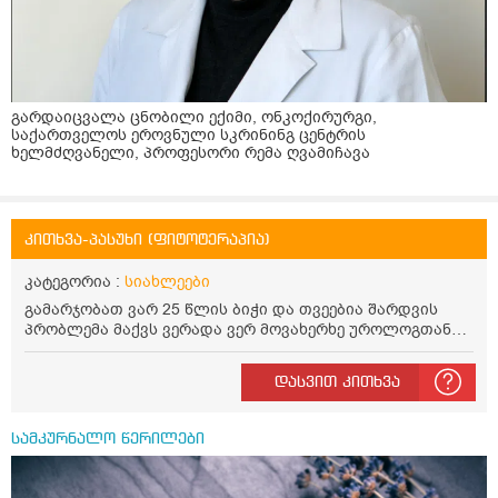
გარდაიცვალა ცნობილი ექიმი, ონკოქირურგი,
საქართველოს ეროვნული სკრინინგ ცენტრის
ხელმძღვანელი, პროფესორი რემა ღვამიჩავა
კითხვა-პასუხი (ფიტოტერაპია)
კატეგორია :
სიახლეები
გამარჯობათ ვარ 25 წლის ბიჭი და თვეებია შარდვის
პრობლემა მაქვს ვერადა ვერ მოვახერხე უროლოგთან
მისვალ მოკლედ საქმე იმაშია რომ დაახლოლოებით 5
წუთში ზოგჯერ მეტი ადრეც ისევ მინდება შარდვა ხან
დასვით კითხვა
ცოტა გადმოდის ხან ბერვი შუადღისით დიდად არ
მაწუხებს უფრო დილით და საღამოთი თქვენთან მინდა
კონსულტაციაზე მოსვლა ხუთშაბათს ან პარასკევს
სამკურნალო წერილები
მეცლება სად ხართ ტერიტორიულად ქუთაისში და რა
ღირს თქვენთან კონსულტაცია და ხო ტელეფონის
ნომერი რომ დამიწეროთ თქვენი