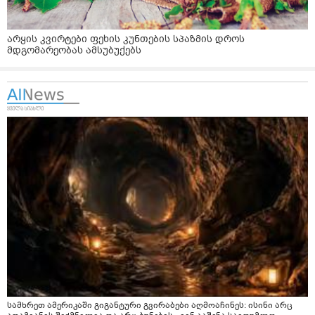
არყის კვირტები ფეხის კუნთების სპაზმის დროს
მდგომარეობას ამსუბუქებს
სამხრეთ ამერიკაში გიგანტური გვირაბები აღმოაჩინეს: ისინი არც