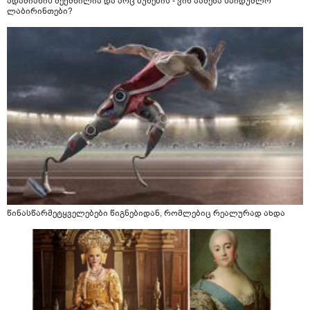
ადამიანის შექმნილია და არც ბუნების - ვინ ააშენა საიდუმლო
ლაბირინთები?
წინასწარმეტყველებები წიგნებიდან, რომლებიც რეალურად ახდა