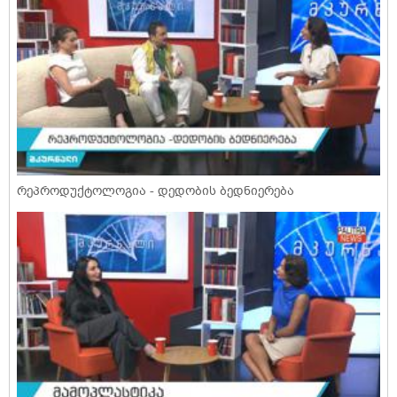
რეპროდუქტოლოგია - დედობის ბედნიერება