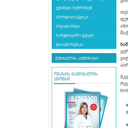
ჯა
ექიმები ხუმრობენ
თუ
პროფილაქტიკა
ფუნ
ანთ
სხვადასხვა
შა
სამედიცინო ტესტი
ნა
დიაგნოსტიკა
ჟუ
ვი
ჟურნალის ავტორები
ას
ოჯახის მკურნალის
მკ
ანონსი
რე
ნო