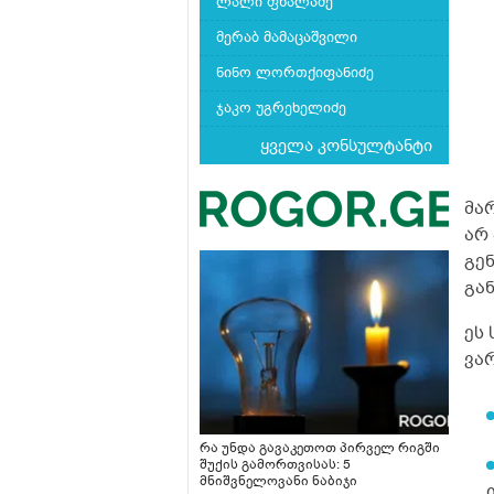
ლალი ფხალაძე
მერაბ მამაცაშვილი
ნინო ლორთქიფანიძე
ჯაკო უგრეხელიძე
ყველა კონსულტანტი
მა
არ
გე
გა
ეს 
ვა
რა უნდა გავაკეთოთ პირველ რიგში
შუქის გამორთვისას: 5
მნიშვნელოვანი ნაბიჯი