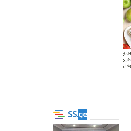
ჯან
ვერ
უჩა
საუ