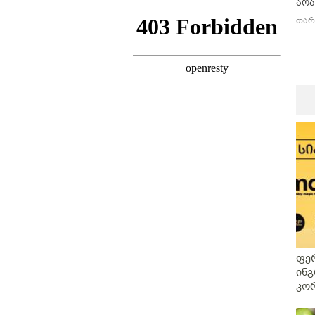
არა
თარი
ფე
ინგ
კო
Ma