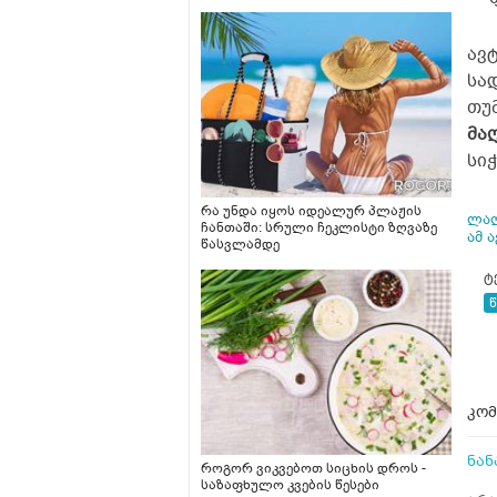
ავ
სა
თუ
მა
სი
რა უნდა იყოს იდეალურ პლაჟის
ლალ
ჩანთაში: სრული ჩეკლისტი ზღვაზე
ამ 
წასვლამდე
ტ
კომ
ნან
როგორ ვიკვებოთ სიცხის დროს -
საზაფხულო კვების წესები