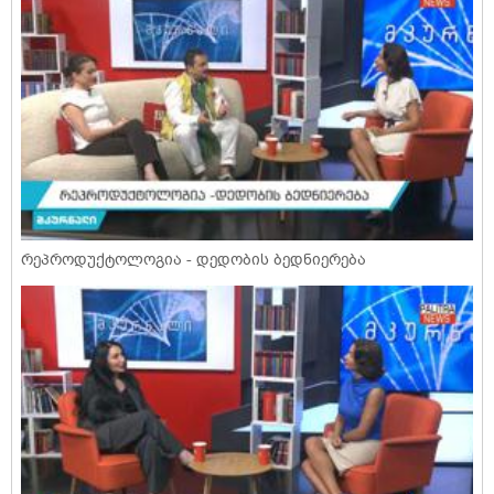
რეპროდუქტოლოგია - დედობის ბედნიერება