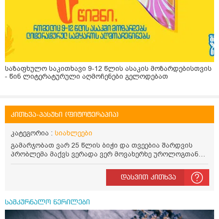
საზაფხულო საკითხავი 9-12 წლის ასაკის მოზარდებისთვის
- წინ ლიტერატურული აღმოჩენები გელოდებათ
კითხვა-პასუხი (ფიტოტერაპია)
კატეგორია :
სიახლეები
გამარჯობათ ვარ 25 წლის ბიჭი და თვეებია შარდვის
პრობლემა მაქვს ვერადა ვერ მოვახერხე უროლოგთან
მისვალ მოკლედ საქმე იმაშია რომ დაახლოლოებით 5
წუთში ზოგჯერ მეტი ადრეც ისევ მინდება შარდვა ხან
დასვით კითხვა
ცოტა გადმოდის ხან ბერვი შუადღისით დიდად არ
მაწუხებს უფრო დილით და საღამოთი თქვენთან მინდა
კონსულტაციაზე მოსვლა ხუთშაბათს ან პარასკევს
სამკურნალო წერილები
მეცლება სად ხართ ტერიტორიულად ქუთაისში და რა
ღირს თქვენთან კონსულტაცია და ხო ტელეფონის