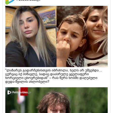
"ლაზარეს გადარჩენისთვის იბრძოლა, ხელს არ უშვებდა…
ცურვაც იქ ისწავლე, სადაც დაასრულე ყველაფერი
ხორციელი ცხოვრებიდან" – რას წერს ხობში დაღუპული
დედა-შვილის ახლობელი?