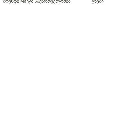
ბრენდი Manyo საქართველოშია
გზები