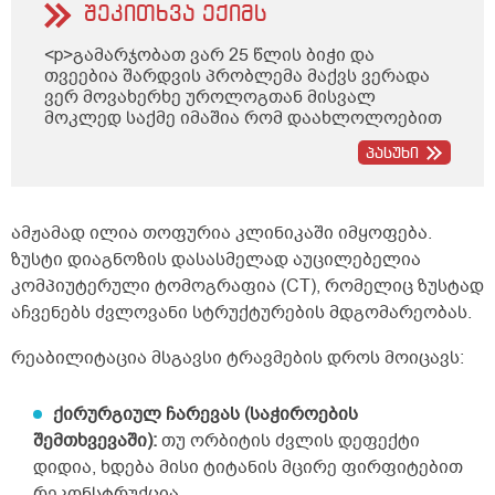
შეკითხვა ექიმს
<p>გამარჯობათ ვარ 25 წლის ბიჭი და
თვეებია შარდვის პრობლემა მაქვს ვერადა
ვერ მოვახერხე უროლოგთან მისვალ
მოკლედ საქმე იმაშია რომ დაახლოლოებით
5 წუთში ზოგჯერ მეტი ადრეც ისევ მინდება
პასუხი
შარდვა ხან ცოტა გადმოდის ხან ბერვი
შუადღისით დიდად არ მაწუხებს უფრო
დილით და საღამოთი თქვენთან მინდა
კონსულტაციაზე მოსვლა ხუთშაბათს ან
ამჟამად ილია თოფურია კლინიკაში იმყოფება.
პარასკევს მეცლება სად ხართ
ზუსტი დიაგნოზის დასასმელად აუცილებელია
ტერიტორიულად ქუთაისში და რა ღირს
კომპიუტერული ტომოგრაფია (CT), რომელიც ზუსტად
თქვენთან კონსულტაცია და ხო ტელეფონის
ნომერი რომ დამიწეროთ თქვენი</p>
აჩვენებს ძვლოვანი სტრუქტურების მდგომარეობას.
რეაბილიტაცია მსგავსი ტრავმების დროს მოიცავს:
ქირურგიულ ჩარევას (საჭიროების
შემთხვევაში):
თუ ორბიტის ძვლის დეფექტი
დიდია, ხდება მისი ტიტანის მცირე ფირფიტებით
რეკონსტრუქცია.