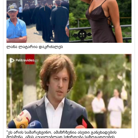
ლანა ლატარია დაკრძალეს
"ეს არის სამარცხვინო, ამაზრზენია ასეთი განცხადების
მოსმენა, ამას აუცილებლად სჭირდება საზოგადოების