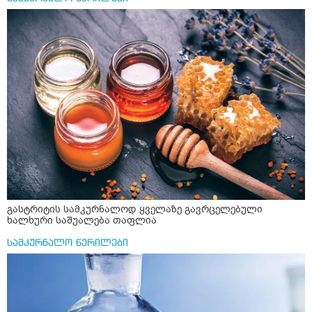
მეცლება სად ხართ ტერიტორიულად ქუთაისში და რა
ღირს თქვენთან კონსულტაცია და ხო ტელეფონის
ნომერი რომ დამიწეროთ თქვენი
გასტრიტის სამკურნალოდ ყველაზე გავრცელებული
ხალხური საშუალება თაფლია
სამკურნალო წერილები