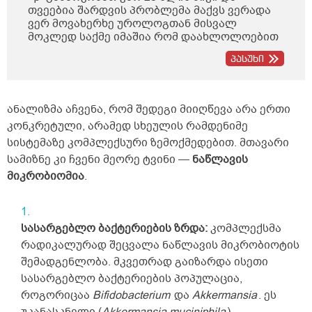
თვეებია შარდვის პრობლემა მაქვს ვერადა
ვერ მოვახერხე უროლოგთან მისვალ
მოკლედ საქმე იმაშია რომ დაახლოლოებით
5 წუთში ზოგჯერ მეტი ადრეც ისევ მინდება
პასუხი
შარდვა ხან ცოტა გადმოდის ხან ბერვი
შუადღისით დიდად არ მაწუხებს უფრო
დილით და საღამოთი თქვენთან მინდა
კონსულტაციაზე მოსვლა ხუთშაბათს ან
ანალიზმა აჩვენა, რომ შედეგი მიიღწევა არა ერთი
პარასკევს მეცლება სად ხართ
კონკრეტული, არამედ სხეულის რამდენიმე
ტერიტორიულად ქუთაისში და რა ღირს
სისტემაზე კომპლექსური ზემოქმედებით. მთავარი
თქვენთან კონსულტაცია და ხო ტელეფონის
ნომერი რომ დამიწეროთ თქვენი</p>
სამიზნე კი ჩვენი მეორე ტვინი —
ნაწლავის
მიკრობიომია
.
სასარგებლო ბაქტერიების ზრდა:
კომპლექსმა
რადიკალურად შეცვალა ნაწლავის მიკრობიოტის
შემადგენლობა. მკვეთრად გაიზარდა ისეთი
სასარგებლო ბაქტერიების პოპულაცია,
როგორიცაა
Bifidobacterium
და
Akkermansia
. ეს