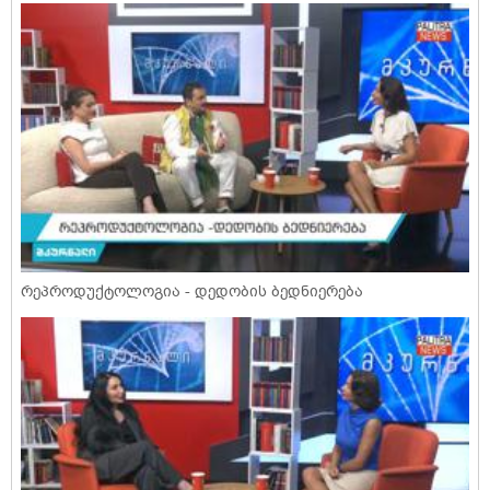
რეპროდუქტოლოგია - დედობის ბედნიერება