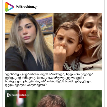
"ლაზარეს გადარჩენისთვის იბრძოლა, ხელს არ უშვებდა…
ცურვაც იქ ისწავლე, სადაც დაასრულე ყველაფერი
ხორციელი ცხოვრებიდან" – რას წერს ხობში დაღუპული
დედა-შვილის ახლობელი?