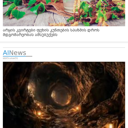
არყის კვირტები ფეხის კუნთების სპაზმის დროს
მდგომარეობას ამსუბუქებს