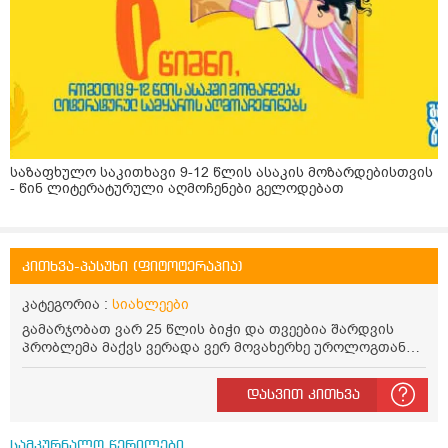
საზაფხულო საკითხავი 9-12 წლის ასაკის მოზარდებისთვის
- წინ ლიტერატურული აღმოჩენები გელოდებათ
კითხვა-პასუხი (ფიტოტერაპია)
კატეგორია :
სიახლეები
გამარჯობათ ვარ 25 წლის ბიჭი და თვეებია შარდვის
პრობლემა მაქვს ვერადა ვერ მოვახერხე უროლოგთან
მისვალ მოკლედ საქმე იმაშია რომ დაახლოლოებით 5
წუთში ზოგჯერ მეტი ადრეც ისევ მინდება შარდვა ხან
დასვით კითხვა
ცოტა გადმოდის ხან ბერვი შუადღისით დიდად არ
მაწუხებს უფრო დილით და საღამოთი თქვენთან მინდა
კონსულტაციაზე მოსვლა ხუთშაბათს ან პარასკევს
სამკურნალო წერილები