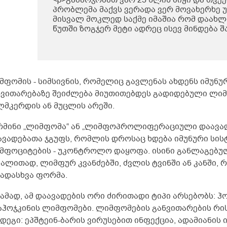
პრობლემა მაქვს ვერადა ვერ მოვახერხე
მისვალ მოკლედ საქმე იმაშია რომ დაახ
წუთში ზოგჯერ მეტი ადრეც ისევ მინდება შ
გადმოდის ხან ბერვი შუადღისით დიდად ა
უფრო დილით და საღამოთი თქვენთან მი
კონსულტაციაზე მოსვლა ხუთშაბათს ან პა
მეცლება სად ხართ ტერიტორიულად ქუთაი
თქვენთან კონსულტაცია და ხო ტელეფონი
მფომის - სიმსივნის, რომელიც გავლენას ახდენს იმუნურ
დამიწეროთ თქვენი</p>
ნვითარებაზე შეიძლება მიუთითებდეს გადიდებული ლიმ
ლმკერდის ან მუცლის არეში.
რმინი „ლიმფომა“ ან „ლიმფოპროლიფერაციული დაავად
ავადებათა ჯგუფს, რომლის დროსაც ხდება იმუნური სისტ
მფოციტების - უკონტროლო დაყოფა. ისინი განლაგებულ
გალითად, ლიმფურ კვანძებში, ძვლის ტვინში ან კანში,
ვადასხვა ფორმა.
ჟამად, ამ დაავადების ორი ძირითადი ტიპი არსებობს: 
აჰოჯკინის ლიმფომები. ლიმფომების განვითარების რი
დეგი: ეპშტეინ-ბარის ვირუსებით ინფექცია, ადამიანის 