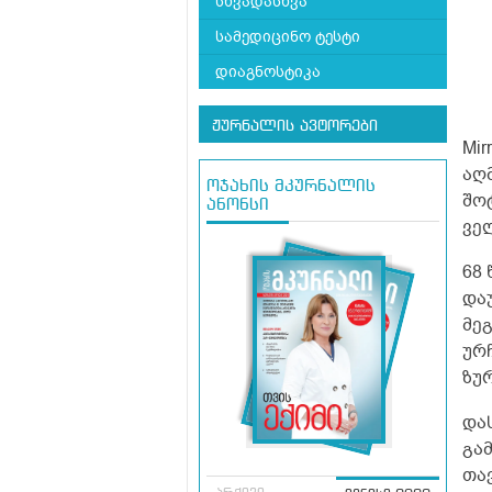
სხვადასხვა
სამედიცინო ტესტი
დიაგნოსტიკა
ჟურნალის ავტორები
Mi
აღ
ოჯახის მკურნალის
შო
ანონსი
ველ
68
და
მე
ურ
ზუ
და
გა
თა