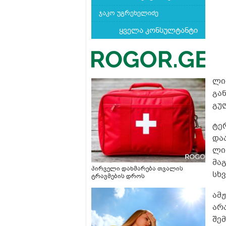
ჯაკო უგრეხელიძე
ყველა კონსულტანტი
ლი
გა
გუ
ტე
და
ლი
მა
პირველი დახმარება თვალის
სხ
ტრავმების დროს
ამ
არ
შემ