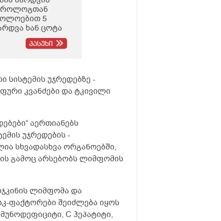
 უროლოგთან
ლოლოებით 5
არდვა ხან ცოტა
რ მაწუხებს
პასუხი
ნდა
რასკევს
სში და რა ღირს
ს ნომერი რომ
ი სისტემის უჯრედებზე -
ფური კვანძები და ტკივილი
ებები“ აერთიანებს
ემის უჯრედების -
ია სხვადასხვა ორგანოებში,
 რის გამოც არსებობს ლიმფომის
ჰოჯკინის ლიმფომა და
სკ-ფაქტორები შეიძლება იყოს
იმუნოდეფიციტი, C ჰეპატიტი,