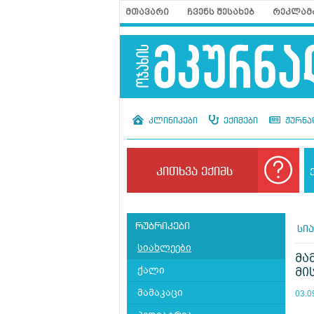
მთავარი
ჩვენს შესახებ
რეკლამ
კლინიკები
ექიმები
ჟურნა
კითხვა ექიმს
რუბრიკები
სი
სიახლეები
მა
ქალი
მი
მამაკაცი
03.0