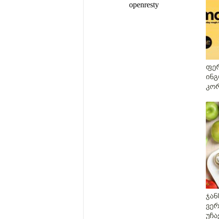
ფე
ინგ
კო
Ma
ჯან
ვერ
უჩა