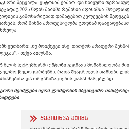
აგნოზი შეცვალა. ენტონიმ ქიმიო- და სხივური თერაპიუ
დეგადაც 2025 წლის მაისში რემისია აღინიშნა. შოტლა
ციდივის გამოსარიცხად დამატებით კვლევების შედეგე
იარებს, რომ მისმა პროფესიულმა ცოდნამ დაავადება
ასრულა.
იმს ვუთხარი: „ნუ მოიქცევი ისე, თითქოს არაფერი მესმ
ეგას“, - თქვა აილსმა.
25 წლის სექტემბერში ენტონი გეგმავს მონაწილეობა მ
ქველმოქმედო გარბენში, რათა შეაგროვოს თანხები ლ
ამიანებისა და ორგანიზაციების დასახმარებლად.
გორი შეიძლება იყოს
ლიმფომის
საგანგაშო
სიმპტომე
რადღება
შეკითხვა ექიმს
<p>გამარჯობათ ვარ 25 წლის ბიჭი და თვე