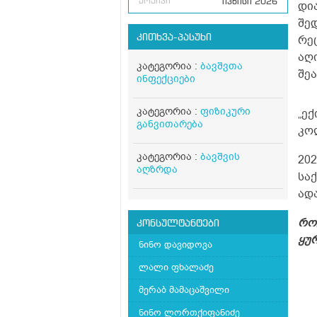
არქივი
ივნისი 2026
დი
შე
კითხვა-პასუხი
რე
აღ
კატეგორია :
ბავშვთა
შე
ინფექციები
კატეგორია :
ფიზიკური
„ექ
განვითარება
კოლ
კატეგორია :
ბავშვის
20
აღზრდა
სა
ად
რო
კონსულტანტები
ყუ
ნინო დავიდოვა
ლალი ფხალაძე
მერაბ მამაცაშვილი
ნინო ლორთქიფანიძე