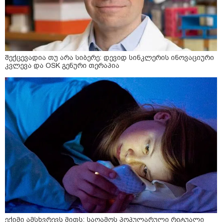
შექცევადია თუ არა სიბერე: დევიდ სინკლერის ინოვაციური
კვლევა და OSK გენური თერაპია
ექიმი ამსხვრევს მითს: საღამოს პოპულარული რიტუალი