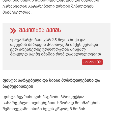
აღნიშნა ძილის გრაფიკის დაცვისა და საღამოს
ეკრანებთან გატარებული დროის შეზღუდვის
მნიშვნელობა.
შეკითხვა ექიმს
<p>გამარჯობათ ვარ 25 წლის ბიჭი და
თვეებია შარდვის პრობლემა მაქვს ვერადა
ვერ მოვახერხე უროლოგთან მისვალ
მოკლედ საქმე იმაშია რომ დაახლოლოებით
5 წუთში ზოგჯერ მეტი ადრეც ისევ მინდება
პასუხი
შარდვა ხან ცოტა გადმოდის ხან ბერვი
შუადღისით დიდად არ მაწუხებს უფრო
დილით და საღამოთი თქვენთან მინდა
კონსულტაციაზე მოსვლა ხუთშაბათს ან
ფისტა: სარგებელი და ზიანი მოზრდილებისა და
პარასკევს მეცლება სად ხართ
ბავშვებისთვის
ტერიტორიულად ქუთაისში და რა ღირს
თქვენთან კონსულტაცია და ხო ტელეფონის
ფისტა ბევრისთვის ნაცნობი პროდუქტია,
ნომერი რომ დამიწეროთ თქვენი</p>
სასარგებლო თვისებებით. სწორად მოხმარების
შემთხვევაში, ისინი ხელს უწყობენ წონის