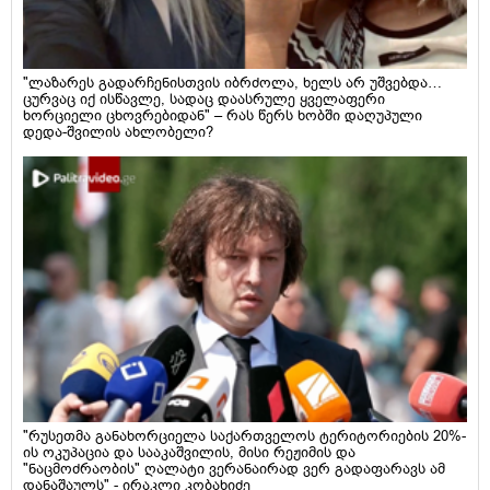
"ლაზარეს გადარჩენისთვის იბრძოლა, ხელს არ უშვებდა…
ცურვაც იქ ისწავლე, სადაც დაასრულე ყველაფერი
ხორციელი ცხოვრებიდან" – რას წერს ხობში დაღუპული
დედა-შვილის ახლობელი?
"რუსეთმა განახორციელა საქართველოს ტერიტორიების 20%-
ის ოკუპაცია და სააკაშვილის, მისი რეჟიმის და
"ნაცმოძრაობის" ღალატი ვერანაირად ვერ გადაფარავს ამ
დანაშაულს" - ირაკლი კობახიძე