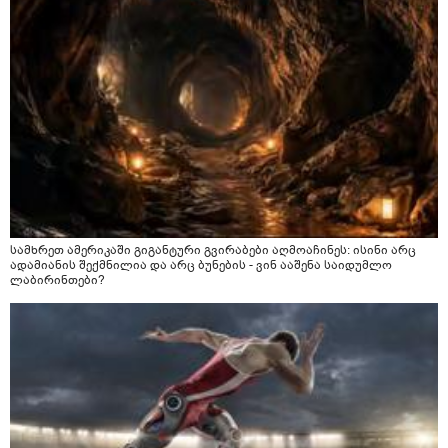
სამხრეთ ამერიკაში გიგანტური გვირაბები აღმოაჩინეს: ისინი არც
ადამიანის შექმნილია და არც ბუნების - ვინ ააშენა საიდუმლო
ლაბირინთები?