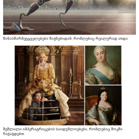
წინასწარმეტყველებები წიგნებიდან, რომლებიც რეალურად ახდა
შეშლილი იმპერატრიცების საიდუმლოებები, რომლებიც შოკში
ჩაგაგდებთ