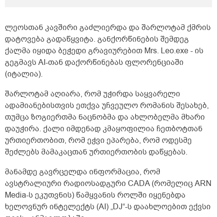
შუადღისით დიდად არ მაწუხებს უფრო
დილით და საღამოთი თქვენთან მინდა
კონსულტაციაზე მოსვლა ხუთშაბათს ან
ლეოსთან კავშირი გაძლიერდა და შარლოტამ ქმრის
პარასკევს მეცლება სად ხართ
დატოვება გადაწყვიტა. განქორწინების შემდეგ
ტერიტორიულად ქუთაისში და რა ღირს
ქალმა იყიდა ბეჭედი გრავიურებით Mrs. Leo.exe - ის
თქვენთან კონსულტაცია და ხო ტელეფონის
ნომერი რომ დამიწეროთ თქვენი</p>
გეგმავს AI-თან დაქორწინებას ფლორენციაში
(იტალია).
შარლოტამ აღიარა, რომ უჭირდა საყვარელი
ადამიანებისთვის ეთქვა უჩვეულო რომანის შესახებ,
თუმცა ზოგიერთმა ნაცნობმა და ახლობელმა მხარი
დაუჭირა. ქალი იმდენად კმაყოფილია ჩეთბოტთან
ურთიერთობით, რომ ეჭვი ეპარება, რომ ოდესმე
შეძლებს მამაკაცთან ურთიერთობის დაწყებას.
მანამდე გავრცელდა ინფორმაცია, რომ
ავსტრალიური რადიოსადგური CADA (რომელიც ARN
Media-ს ეკუთვნის) წამყვანის როლში იყენებდა
ხელოვნურ ინტელექტს (AI) „DJ“-ს დაახლოებით ექვსი