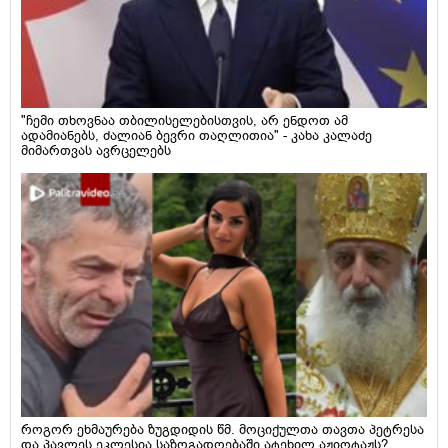
"ჩემი თხოვნაა თბილისელებისთვის, არ ენდოთ ამ
ადამიანებს, ძალიან ბევრი თაღლითია" - კახა კალაძე
მიმართვას ავრცელებს
როგორ ეხმაურება ზუგდიდის წმ. მოციქულთა თავთა პეტრესა
და პავლეს ეკლესია საზოგადოებაში ატეხილ აჟიოტაჟს?