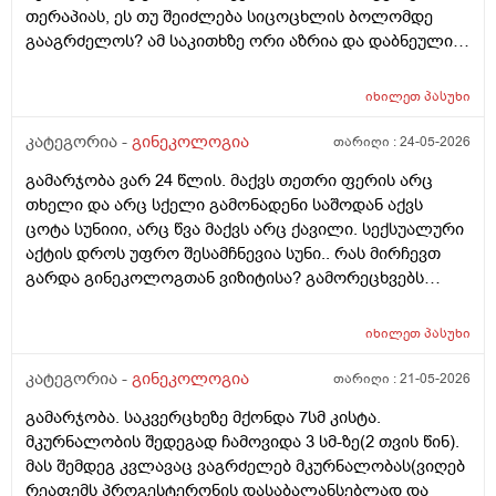
30 დღე შუალედი.
თერაპიას, ეს თუ შეიძლება სიცოცხლის ბოლომდე
გააგრძელოს? ამ საკითხზე ორი აზრია და დაბნეული
ვარ_ზოგი სპეციალისტი ამბობს რომ უმჯობესია
ჰორმონჩანაცვლებითი თერაპია (სიცოცხლის
იხილეთ
პასუხი
ბოლომდე) რადგან ქალს გულსისხლძარღვთა
დაავადებებსა და ალცჰაიმერის რისკს უმცირებს და
კატეგორია -
გინეკოლოგია
თარიღი :
24-05-2026
ზოგი სპეციალისტი კი ამტკიცებს რომ ეს ქალში
გამარჯობა ვარ 24 წლის. მაქვს თეთრი ფერის არც
სიმსივნურ პროცესებს უწყობს ხელს (საშვილოსნო,
თხელი და არც სქელი გამონადენი საშოდან აქვს
საკვერცხეები და უპირველესად, მკერდი). თუ
ცოტა სუნიიი, არც წვა მაქვს არც ქავილი. სექსუალური
შეიძლება, მითხრათ_დიდი მადლობა
აქტის დროს უფრო შესამჩნევია სუნი.. რას მირჩევთ
გულისხმიერებისთვის!
გარდა გინეკოლოგთან ვიზიტისა? გამორეცხვებს
სანთლებს რა შეიძლება გავიკეთო? და კიდევ
მაინტერესებს პირიდან ამომდის რაღაცნაირი სუნი
იხილეთ
პასუხი
თითქოს და კუჭიდან ამოდის ეს რისი ბრალი შეიძლება
იყოს?
კატეგორია -
გინეკოლოგია
თარიღი :
21-05-2026
გამარჯობა. საკვერცხეზე მქონდა 7სმ კისტა.
მკურნალობის შედეგად ჩამოვიდა 3 სმ-ზე(2 თვის წინ).
მას შემდეგ კვლავაც ვაგრძელებ მკურნალობას(ვიღებ
რეაფემს პროგესტერონის დასაბალანსებლად და