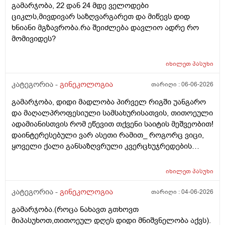
გამარჯობა, 22 დან 24 მდე ველოდები
რამეა.ზოგადად წლებია აუტოიმონური თირეოდიტი
ციკლს,მივდივარ საზღვარგარეთ და მიწევს დიდ
მაქვს.ხშირად მაქვს სანერვიულო.რითი შეიძლება
ხნიანი მგზავრობა.რა შეიძლება დავლიო ადრე რო
უნდაცკვების სახით რომ ვმართო ციკლის დღეები?
მომივიდეს?
იხილეთ
პასუხი
კატეგორია -
გინეკოლოგია
თარიღი :
06-06-2026
გამარჯობა, დიდი მადლობა პირველ რიგში უანგარო
და მაღალპროფესიული სამსახურისათვის, თითოეული
ადამიანისთვის რომ ეწევით თქვენი საიტის მეშვეობით!
დაინტერესებული ვარ ასეთი რამით_ როგორც ვიცი,
ყოველი ქალი განსაზღვრული კვერცხუჯრედების
რაოდენობით/რიცხვით იბადება. ანუ, გამოდის,
თითოელისთვის, ეს რიცხვი ინდივიდუალურია? რაზეა
იხილეთ
პასუხი
ეს დამოკიდებული?_მისი ჯანმრთელობის
(ჩვილობიდან) რომელ პროცესებზე? ქალის
კატეგორია -
გინეკოლოგია
თარიღი :
04-06-2026
ორგანიზმის/ჯანმრთელობის რომელ თავისებურებებზე
გამარჯობა.(როცა ნახავთ გთხოვთ
რომ დავუშვათ, ზოგიერთ ქალბატონს მეტი
მიპასუხოთ,თითოეულ დღეს დიდი მნიშვნელობა აქვს).
რაოდენობა აქვთ მათ ორგანიზმში