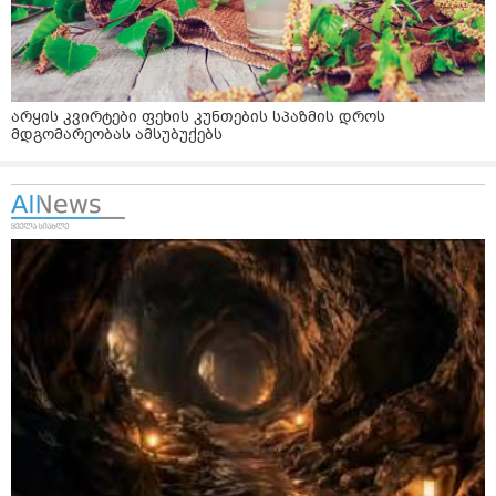
არყის კვირტები ფეხის კუნთების სპაზმის დროს
მდგომარეობას ამსუბუქებს