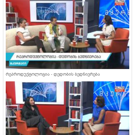
რეპროდუქტოლოგია - დედობის ბედნიერება