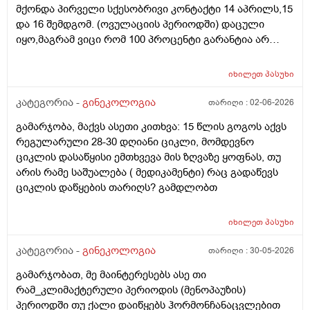
მქონდა პირველი სქესობრივი კონტაქტი 14 აპრილს,15
კვერცხუჯრედებისა, დაბადების პროცესიდან და ზოგს
და 16 შემდგომ. (ოვულაციის პერიოდში) დაცული
კი მცირე? მადლობთ!
იყო,მაგრამ ვიცი რომ 100 პროცენტი გარანტია არ
არსებობს. მენსტრუაცია(ყოველ შემთხვევაში მე ასე
ვფოქრობ რადგანაც Implantation bleeding არსებობს და
იხილეთ
პასუხი
არ მინდა ავირიო) მქონდა 24 რიცხვში,როგორც
ჩვეულებრივ 3-4 დღე,მაგრამ ადრე
კატეგორია -
გინეკოლოგია
თარიღი :
02-06-2026
მომივიდა,ველოდებოდი 1 კვირის ან 10 დღის მერე.
გამარჯობა, მაქვს ასეთი კითხვა: 15 წლის გოგოს აქვს
მალევე ვირუსი შემხვდა,სიცხე,გულისრევის
რეგულარული 28-30 დღიანი ციკლი, მომდევნო
შეგრძნებაც მქონდა. მალევე გავიკეთე
ციკლის დასაწყისი ემთხვევა მის ზღვაზე ყოფნას, თუ
ტესტი,უარყოფითი იყო. ეგ უცნაური შეგრძნება
არის რამე საშუალება ( მედიკამენტი) რაც გადაწევს
რამოდენიმე დღე მქონდა. ახლა მენტრუაციას
ციკლის დაწყების თარიღს? გამდლობთ
ველოდები,მაგრამ არ მომივიდა,შუალედი 28-32 დღე
მაქვს ხოლმე და ახლა გადაცდენაა. (მოგზაურობა
მოქმედებსო,2 კვირის წინ სხვა ქალაქში გავემგვაზრე
იხილეთ
პასუხი
და იქ ვარ 10 საათის სავალი), 3 დღის წინ ტესტი
კატეგორია -
გინეკოლოგია
თარიღი :
30-05-2026
გავიკეთე ისევ უარყოფითია. შემდეგი 1 კვირის
განმავლობაში ვერ ვახერხებ მისვლას ექიმთან. არის
გამარჯობათ, მე მაინტერესებს ასე თი
რაიმე შანსი ფეხმძიმობის? აზრი აქვს განმეორებით
რამ_კლიმაქტერული პერიოდის (მენოპაუზის)
ტესტს? მენტრუაცია რეგულარული მქონდა ხოლმე28-
პერიოდში თუ ქალი დაიწყებს ჰორმონჩანაცვლებით