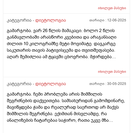
მაინც უენერგიოთ ვარ. რამდენხანს სჭირდება
კუჭში გავდივარ, ოღონდ მხოლოდ რამოდენიმე
ორგანიზმს რომ გონს მოვიდეს
იხილეთ
პასუხი
საათით. კუჭში 2-3 დღეში 1ხელ გავდივარ სულ, მაგრამ
ეს რაღაცა ახლა დამემართა. რამოდენიმე თვეა. კუჭში
კატეგორია -
დიეტოლოგია
თარიღი :
12-06-2025
სულ ასე გავდიოდი, მაგრამ ასეთი რამ არ მჭირდა
გამარჯობა. ვარ 26 წლის მამაკაცი. ბოლო 2 წლის
არასდროს.
განმავლობაში არასწორი კვებითა და არაჯანსაღი
ძილით 10 კილოგრამზე მეტი მოვიმატე. დავკარგე
საკუთარის თავის პატივისცემა და თვითშეფასება.
აღარ შემიძლია ამ ტყავში ცხოვრობა. მჭირდება
ადამიანი ვინც, მეტყვის ჩემს სიმაღლეზე ასაკზე და
სხვა ფაქტორებსე დაყრდნობით - ყველაფერს ჯანსაღი
იხილეთ
პასუხი
კვებასა და სწორი ცხოვრების შესახებ, რათა დავიკლო
ეს 10 კილოგრამი და ცზიმის პროცენტულობა
კატეგორია -
დიეტოლოგია
თარიღი :
30-05-2025
შევამცირო სხეულზე. მჭირდება ადამაიანი, ვინც
გამარჯობა. ჩემი პრობლემა არის შიმშილის
დამიწერს კვებას და ა.შ დავუსვამ კითხვებს და
შეგრძნების დაქვეითება. სამსახურიდან გამომდინარე,
შემამეცნებს კიდეც. აქედან გამომდინა, ვინ არის ჩემი
მავიწყდება ჭამა და რეალურად საერთოდ არ მაქვს
ექიმი? ვერ გავერკვიე. დიეტოლოგი, ნუტრიციოლოგი
შიმშილის შეგრძნება. ექიმთან მისვლამდე, რა
თუ ენდოკრინოლოგი? ვისთან ჩავეწერო და ვის
ანალიზების ჩატარებაა საჭირო, რათა უკვე მზა
მირჩევდით? მადლობა.
პასუხებით მივიდე ექიმთან?