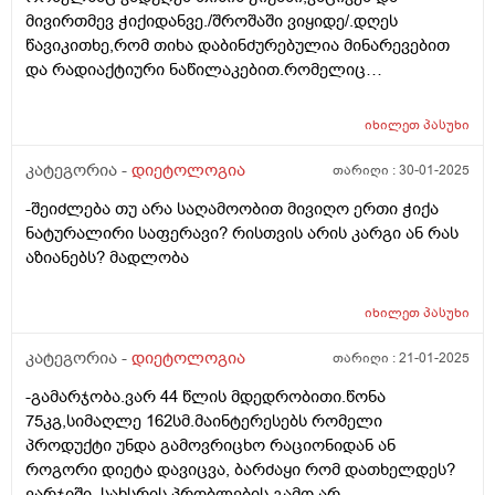
მივირთმევ ჭიქიდანვე./შროშაში ვიყიდე/.დღეს
წავიკითხე,რომ თიხა დაბინძურებულია მინარევებით
და რადიაქტიური ნაწილაკებით.რომელიც
გაცხელებისას კიდევ უფრო მრავლადაა
თიხაში.მაინტერესებს,არასწორად ვიქცევი? ან მავნებს
იხილეთ
პასუხი
რამეს,თიხის ჭურჭელში მოდუღება და იქედანვე
დალევა? მადლობა.
კატეგორია -
დიეტოლოგია
თარიღი :
30-01-2025
-შეიძლება თუ არა საღამოობით მივიღო ერთი ჭიქა
ნატურალირი საფერავი? რისთვის არის კარგი ან რას
აზიანებს? მადლობა
იხილეთ
პასუხი
კატეგორია -
დიეტოლოგია
თარიღი :
21-01-2025
-გამარჯობა.ვარ 44 წლის მდედრობითი.წონა
75კგ,სიმაღლე 162სმ.მაინტერესებს რომელი
პროდუქტი უნდა გამოვრიცხო რაციონიდან ან
როგორი დიეტა დავიცვა, ბარძაყი რომ დათხელდეს?
ვარჯიში, სახსრის პრობლების გამო არ