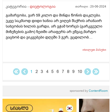
კატეგორია -
დიეტოლოგია
თარიღი :
25-06-2024
გამარჯობა, ვარ 59 კილო და მინდა წონის დაკლება.
უკვე საკმაოდ დიდი ხანია არ ვიღებ შაქრის არანაირ
სახეობას ხილის გარდა, არ ვჭამ ხორცს (გარკვეული
მიზეზების გამო) ზეთში არაფერს არ ვწვავ,მარტო
ვაცხობ და ვიკვებები დღეში 3 ჯერ, ვცდილობ
დავიკლო წონაში, მაგრამ პირიქით ვიმატებს. იქნებ
მირჩიოთ რამე ან დამანახოთ სად ვუშვებ შეცდომას?
იხილეთ
პასუხი
სიმაღლე 163. დიდი მადლობა წინასწარ.
1
2
3
4
5
6
7
8
9
10
sponsored by
ContentRoom