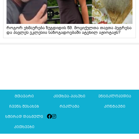
როგორ ეხმაურება ზუგდიდის წმ. მოციქულთა თავთა პეტრესა
და პავლეს ეკლესია საზოგადოებაში ატეხილ აჟიოტაჟს?
მთავარი
კითხვა-პასუხი
ენციკლოპედია
ჩვენს შესახებ
რეკლამა
კონტაქტი
ხშირად დასმული
კითხვები