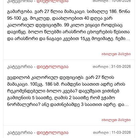
კატეგორია -
დიეტოლოგია
თარიღი :
10-06-2026
გამარჯობა. ვარ 27 წლია მამაკაცი. სიმაღლე 186. წონა
95-100 კგ. მოკლედ, დაახლოებით 40 დღეა ვარ
კალორიულ დეფიციტში. 99 კილო ვიყავი როდესაც
დავიწყე. ბოლო წლებში არასწორი ცხოვრების წესითა
და არასწორი და ნაგავი კვებით 15კგ მოვიმატე. ჩემი
სტაბილური წონა 84კგ იყო. პრობლემა ისაა, რომ ამ 40
დღიანი კალორიული დეფიციტის განმავლობაში
იხილეთ
პასუხი
ვერანაირ შედეგს ვგრძნობ. სასწორი, თითქოს
აჩვენებს რომ თავიდან 4კგმდე დავიკელი 3 კვირაში,
კატეგორია -
დიეტოლოგია
თარიღი :
31-05-2026
მაგრამ, გავიყინე. და ვერც მაგ 4კგს შედეგს ვერ
ვცდილობ კალორიულ დეფიციტს. ვარ 27 წლის
ვხედავ სხეულზე, რაზეც, სავარაუდოდ მეტყვით, რომ
მამაკაცი. 100კგ. 186 სმ. რამდენი საათით ადრე არის
4კგ არაფერია რომ 186, 100კგ ადამიანმა შეატყოს მის
რეკომენდებული ბოლო კვება? დავუშვათ ვიძინებ
თავს. კიბატონო. თუმცა, ვერანაირ პროგრესს ვერ
გამთენიის 5 საათზე, ღამის 2 საათზე რომ ვჭამო
ვხედავ. ამას წინათაც გესაუბრეთ ამის შესახებ. ჩემს
ნორმალურია? ანუ დაძინებამდე 3 საათით ადრე. და
ცხოვრებაში ასეთი დისციპლინა ამ მხრივ არასდროს
დღეში თუკი 1ხელ ვჭამე, შეიძლება ცუდია, მაგრამ,
გამომიჩენია. ლუდი, შაქარი, ცომი - ყველაფერი
მაინც ხომ დავიკლებ წონაში ასეთი რიტმით?
ამოვიღე. მხოლოდ ჯანსაღი კალორიული დეფიციტი.
იხილეთ
პასუხი
რამდგანაც კალორიულ დეფიციტში ვიქნები
ასევე, დღეში ვცდილობ 150-200გ ჩემი ცილის ნორმაც
კატეგორია -
დიეტოლოგია
თარიღი :
11-03-2026
მივიღო, რომ მხოლოდამხოლოდ ცხიმის ხარჯზე