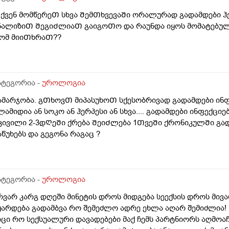
ქვენ მომწერეᲗ სხვა ᲨემᲗხვევაᲨი ორალურად გადამდები ჰ
ნალიზიᲗ ᲨეგიᲫლიაᲗ გაიგოᲗო და რაუნდა იყოს მომატებულ
ომ მიიᲗხრაᲗ??
ატეგორია -
უროლოგია
ამარჯობა. გᲗხოვᲗ მიპასუხოᲗ სქესობრივად გადამდები ინ
ლამიდია ან სოკო ან ჰერპესი ან სხვა.... გადამდები ინფექცი
კივილი 2-3დᲦეᲨი ქრება ᲨეიᲫლება 1ᲗვეᲨი ქრონიკულᲨი გა
აწუხებს და გეგონა რაგაც ?
ატეგორია -
უროლოგია
რვარ კარგ დღეში მინეტის დროს მიდგება სეექსის დროს მი
ყარდება გადამბვა რო შემეძლო ადრე ეხლა აღარ შემიძლია! წ
იცი რო სექსუალური დავადებები მაქ ჩემს პარტნიორს აღმოაჩ