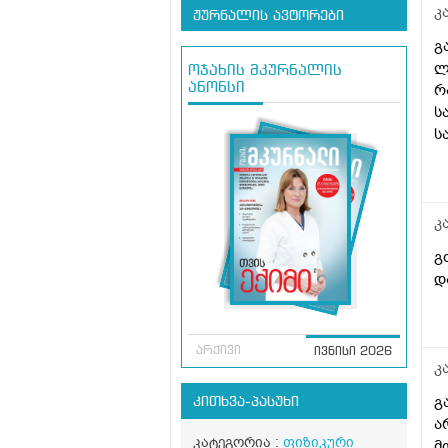
კ
ჟურნალის ავტორები
გ
ლ
ოჯახის მკურნალის
რ
ანონსი
ს
ს
დ
ლ
კ
გ
დ
არქივი
ივნისი 2026
კ
გ
კითხვა-პასუხი
ა
კატეგორია :
ფიზიკური
მ