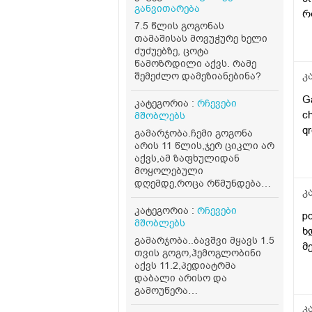
განვითარება
რ
7.5 წლის გოგონას
თამაშისას მოვუჭურე ხელი
ძუძუებზე, ცოტა
წამოზრდილი აქვს. რამე
კ
შემეძლო დამეზიანებინა?
Ga
კატეგორია :
რჩევები
ch
მშობლებს
qr
გამარჯობა.ჩემი გოგონა
არის 11 წლის,ჯერ ციკლი არ
აქვს,ამ ზაფხულიდან
მოყოლებული
დღემდე,როცა რწმუნდება
კ
რომ გვძინავს ყველას
მასტურბირებს ხშირად,ერთ
კატეგორია :
რჩევები
p
ოთახში გვძინავს,უბრალოდ
მშობლებს
ხ
სხვა საშუალება და
გამარჯობა..ბავშვი მყავს 1.5
გამოსაალი არაა,ძალიან
მ
თვის გოგო,ჰემოგლობინი
ბევრჯერ ველაპარაკე
აქვს 11.2,პედიატრმა
მშვიდად,უკვე ყელში რომ
დაბალი არისო და
ამომივიდა ყვირილზე
გამოუწერა
გადავედი,არასასიამოვნოა
ფერმულეკი,ასევე ხორცი
კ
მისი ეს ქცევა.. მივიღებ