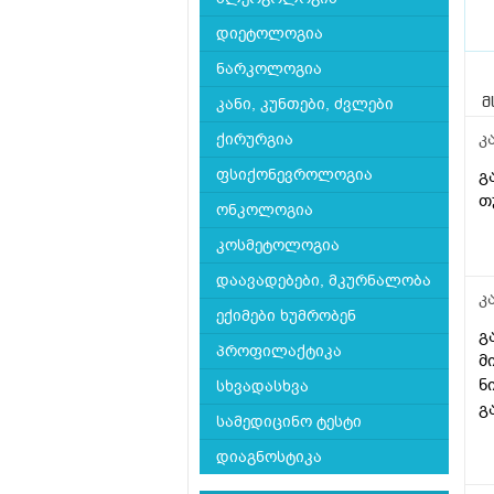
დიეტოლოგია
ნარკოლოგია
კანი, კუნთები, ძვლები
მ
კ
ქირურგია
ფსიქონევროლოგია
გ
თ
ონკოლოგია
კოსმეტოლოგია
დაავადებები, მკურნალობა
კ
ექიმები ხუმრობენ
გ
პროფილაქტიკა
მ
ნ
სხვადასხვა
გ
სამედიცინო ტესტი
დიაგნოსტიკა