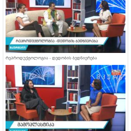
რეპროდუქტოლოგია - დედობის ბედნიერება