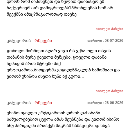
დროს რომ მიპასუხეთ და წყლით დაიბანეო ეს
ექიმის დანიშნულებას ვენდო ის ხომ კარდიოლოგი
ბაქტერიებს არ დამიგროვებს?პრობლემას ხომ არ
არაა თან დიდათ რომ ვაკვირდები არაა მცოდნე ამ
შევქმნი ამიყ?მაგალოთად თავზე
მხრივ და ვერ ვენდობი და ხომ არავნებს მამას დ
ვიტამინი თუ დაინიშნა ექიმმა უბნის ექიმმა რამდენად
სარისკოა?მის კარდიოლოგა ვერ დავირეკავ ან
იხილეთ
პასუხი
კატეგორია -
რჩევები
თარიღი :
08-07-2026
გთხოვთ მირჩიეთ აღარ ვიცი რა ვქნა ოლი თავის
დაბანის მერე ქავილი მეწყება. ყოველი დაბანა
ჩემთვის არის სტრესი მაქ
ურტოკაროა.ბიოდერმა.ვიყიდენნაკლებ საშოშიაო და
ვითომ უსინოს ისეთი სუნი აქ გული
მიღონდება.ლეპეტიტოც ვიხმარე ბაბეს ექსტრა
დამატენიანებელი შამპუნიც მაგრამ ყველაფერზე
იხილეთ
პასუხი
ქავილი მეწყება დაბანიდან მეორე დღეს.აღარ
შემიხლია ვიტანკები.რამე მირჩიეთ დამპუნი რა რომ
კატეგორია -
რჩევები
თარიღი :
28-06-2026
სუნიც ქონდეს ცოტა ნორმალურო და არ
უსინო იყიდეო ურტიკაროის დროს დასაბანი
ამექავოს.ბიბხიანოს შამპუნი რომ ვიყიდო ბაბეზ3
საშუალებებიო ყველა ამას მეუბნება და ვითომ ისინო
უარესი ხომ არარის?მხოლპდ ბიბცოანის საპობს იტანს
ანუ პარფიუმი არააქვს მაგრამ სამაგიეროდ სხვა
ტანოს კანი მაგრამ შამპუნი აოხმაროა და ასე მგონია