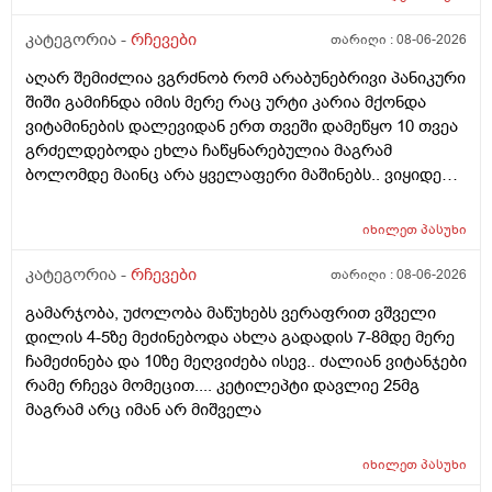
კატეგორია -
რჩევები
თარიღი :
08-06-2026
აღარ შემიძლია ვგრძნობ რომ არაბუნებრივი პანიკური
შიში გამიჩნდა იმის მერე რაც ურტი კარია მქონდა
ვიტამინების დალევიდან ერთ თვეში დამეწყო 10 თვეა
გრძელდებოდა ეხლა ჩაწყნარებულია მაგრამ
ბოლომდე მაინც არა ყველაფერი მაშინებს.. ვიყიდე
ტობი კრემის სახისა და ტანის გელი მაგრამ მეშინია
გამოყენება პატარა ადგილას რო ბცადო
იხილეთ
პასუხი
ალერგოულინთუ ვა4 სელზე რაც მე არვიცო ვარ თუ
არა.მაშონ ანაფილაქსია ხომ არ მექმება?
კატეგორია -
რჩევები
თარიღი :
08-06-2026
ამხელა.ფასო მიბეცო წვალებით და ვერ ვბედავ
გამარჯობა, უძოლობა მაწუხებს ვერაფრით ვშველი
ცუდათ ვხდებინშოშოსგან მარტო მაშინებს ეს
დილის 4-5ზე მეძინებოდა ახლა გადადის 7-8მდე მერე
ონტელექტოც ანაფილაქსიას ახსენებს სულ დამამე
ჩამეძინება და 10ზე მეღვიძება ისევ.. ძალიან ვიტანჯები
როზა
რამე რჩევა მომეცით.... კეტილეპტი დავლიე 25მგ
მაგრამ არც იმან არ მიშველა
იხილეთ
პასუხი