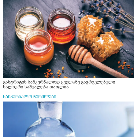
ავადუღო, ცოტა გათბეს და მერე ჩავყარო კურკუმა? და
საღამოს ვახშამზე რომ მივიღო თუ შეიძლება? P.S მიზანი
არის ანთების საწინააღმდეგო,ანტიოქსიდანტური და
დამამშვიდებელი( მშვიდი ძილისთვის)
გასტრიტის სამკურნალოდ ყველაზე გავრცელებული
ხალხური საშუალება თაფლია
სამკურნალო წერილები