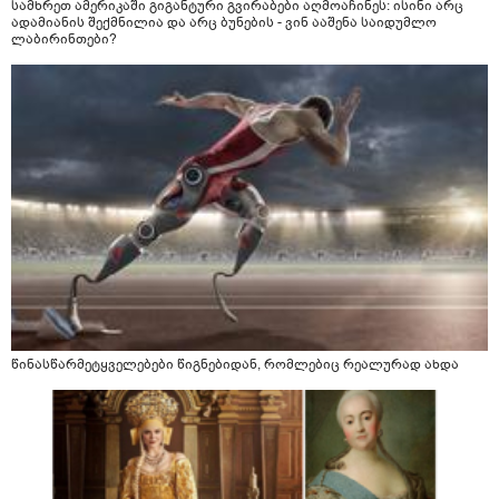
სამხრეთ ამერიკაში გიგანტური გვირაბები აღმოაჩინეს: ისინი არც
ადამიანის შექმნილია და არც ბუნების - ვინ ააშენა საიდუმლო
ლაბირინთები?
წინასწარმეტყველებები წიგნებიდან, რომლებიც რეალურად ახდა