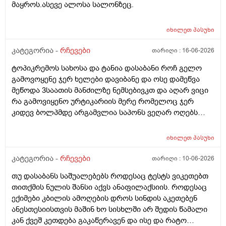
მაყროს.ასევე ალოსა სალონზეც.
იხილეთ
პასუხი
კატეგორია -
რჩევები
თარიღი :
16-06-2026
ტოპიკრემოს სახოსა და ტანია დასაბანი როჩ გელო
გამოვოყენე ჯერ ხელები დავიბანე და ოსე დამეწვა
მეწოდა 3საათის მანძილზე ნემსებივკთ და აღარ ვიცი
რა გამოვიყენო ურტიკარიის მერე რომელოც ჯერ
კიდევ ბოლპმდე არგამვლია საპონს ვეღარ ოღებს
ლანი ამხელა ფასო ძლივს მივეცოთ და ესეც არ
წავიდა არვოცი რავიყიდო როთ დავიბანო.დავიღალე
იხილეთ
პასუხი
ნერვები აღარ მყოფნის.მკრჩოეთ რა სევამედზე კი
მაყროს და მექავება..მ ყან საშინლად გამოშრა ხელები
კატეგორია -
რჩევები
თარიღი :
10-06-2026
სებამედზეც და ამ ტოპიკრემოს გელზეც .ექომთან
თუ დასაბანს საშუალებებს როდესაც ტესტს ვიკეთებთ
არსად და ვერც წავალ
თითქმის ნულის შანსი აქვს ანაფილაქსიის. როდესაც
ექიმები კბილის ამოღების დროს სინდის აკეთებენ
ანესთესიისთვის მაშინ ხო სისხლში არ შედის წამალი
კან ქვეშ კეთდება გაკაწერავენ და ისე და რატო