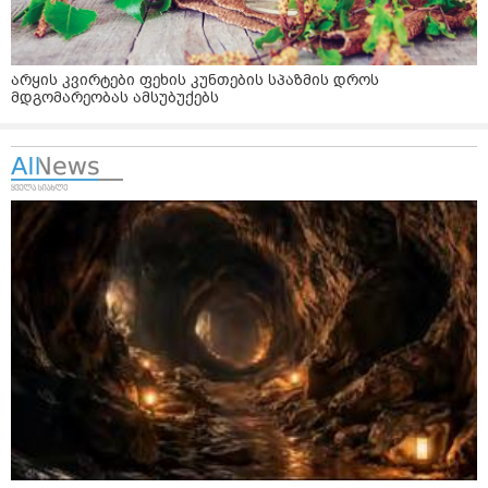
არყის კვირტები ფეხის კუნთების სპაზმის დროს
მდგომარეობას ამსუბუქებს