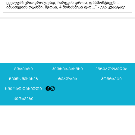
ყველგან ერთდროულად, ჩხრეკის დროს, დაამონტაჟეს...
იმნაძეების ოჯახში, მგონი, 4 მოსასმენი იყო..." - ეკა კუპატაძე
მთავარი
კითხვა-პასუხი
ენციკლოპედია
ჩვენს შესახებ
რეკლამა
კონტაქტი
ხშირად დასმული
კითხვები
Mkurnali.ge © 2016 ყველა უფლება დაცულია
მასალების გადაბეჭდვა/რეპროდუცირება აკრძალულია,
იხილეთ
მასალის გამოყენების პირობები