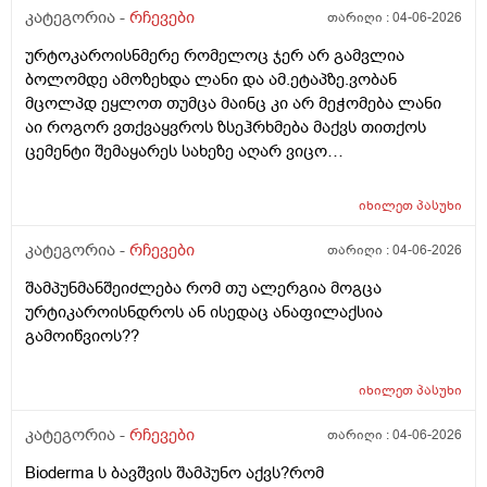
კატეგორია -
რჩევები
თარიღი :
04-06-2026
ურტოკაროისნმერე რომელოც ჯერ არ გამვლია
ბოლომდე ამოზეხდა ლანი და ამ.ეტაპზე.ვობან
მცოლპდ ეყლოთ თუმცა მაინც კი არ მეჭომება ლანი
აი როგორ ვთქვაყვროს ზსეჰრხმება მაქვს თითქოს
ცემენტი შემაყარეს სახეზე აღარ ვიცო
რავქნა.დავიღალე ამდენ ექსპერომენტებშო და
წვალებაშო..სულ ბავშობიდან დღემდე ალისა საპონს
იხილეთ
პასუხი
ბხმარობდო მშვენივრად და რაც სირბელო გაამძაფრწ
2036წელს.ვეღარ ბხმღობ.მცპლპდნეყალოც კი ესეთ
კატეგორია -
რჩევები
თარიღი :
04-06-2026
შეჰრძნებას მაძლევს და ასე მგონია ვერანაირი
შამპუნმანშეიძლება რომ თუ ალერგია მოგცა
დამატენოანებელო ვერ მშველოს.პოროს დაბანოს
ურტიკაროისნდროს ან ისედაც ანაფილაქსია
მერე 4ჯერ ვისმევ პატარა პატარა შიალედებში
გამოიწვიოს??
ბიბჩენის დამცავ გვირილოს კრემს პანთენოლოთ რომ
ლანმა ცოტა მაონც სული მოითქვამს ზტრესოა დაბანა
უკბე არადა ჭიჭყიანია ხომ არ ვივლი.ჯერ წულოთ
იხილეთ
პასუხი
დაბანა რა არის და ოსოც ასე ღმომოხდა.ხელებზე და
კატეგორია -
რჩევები
თარიღი :
04-06-2026
ტამზე არვარ ასე.წყლოთაც კი ჩიმი წვაც მაქ აქა ოქ
სახეზე წამოერად.ბუნჩენსაც ბავშობიდან ვხმარობ
Bioderma ს ბავშვის შამპუნო აქვს?რომ