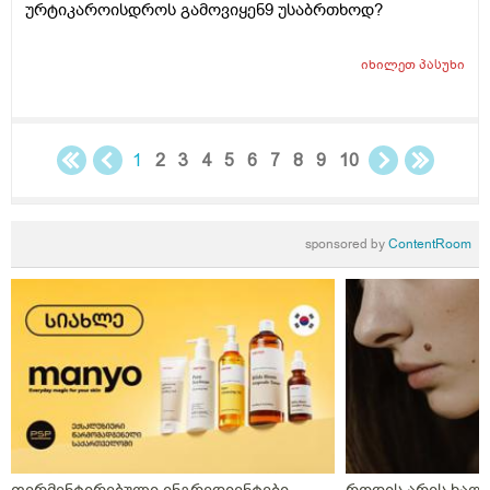
ურტიკაროისდროს გამოვიყენ9 უსაბრთხოდ?
იხილეთ
პასუხი
1
2
3
4
5
6
7
8
9
10
sponsored by
ContentRoom
ფერმენტირებული ინგრედიენტები
როდის არის ხალი