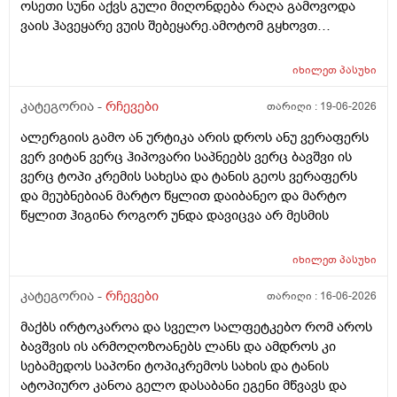
ოსეთი სუნი აქვს გული მიღონდება რაღა გამოვოდა
ბაბე იფრო ნახია და თუ ბაბე მახლევს ქავილს ბიბჩენი
ვაის ჰავეყარე ვუის შებეყარე.ამოტომ გყხოვთ
იგრო მომცემს?სავატაუდოთ სიმშრალისგან მექავება
მომწერეთ მე ახლა ვხმარობ ბაბეა ექსტრა
რადგან დაბანის მეორე დღეს მეწყება ქავილი.ან თუ
დამატენიანებელ შამპუნს თაფლით რომ აროს იმას და
ბინჩენი უკეთესია რონელი?სხვადასხვა აქვს ბუბჩენს
იხილეთ
პასუხი
მაგას იფრო რბილი დამცოტა სილფატი აქვს თუ
ბუბჩენის შამპუნი რომ ვიყიდო იმად?
კატეგორია -
რჩევები
თარიღი :
19-06-2026
ალერგიის გამო ან ურტიკა არის დროს ანუ ვერაფერს
ვერ ვიტან ვერც ჰიპოვარი საპნეებს ვერც ბავშვი ის
ვერც ტოპი კრემის სახესა და ტანის გეოს ვერაფერს
და მეუბნებიან მარტო წყლით დაიბანეო და მარტო
წყლით ჰიგინა როგორ უნდა დავიცვა არ მესმის
იხილეთ
პასუხი
კატეგორია -
რჩევები
თარიღი :
16-06-2026
მაქბს ირტოკაროა და სველო სალფეტკებო რომ აროს
ბავშვის ის არმოღოზოანებს ლანს და ამდროს კი
სებამედოს საპონი ტოპიკრემოს სახის და ტანის
ატოპიურო კანოა გელო დასაბანი ეგენი მწვავს და