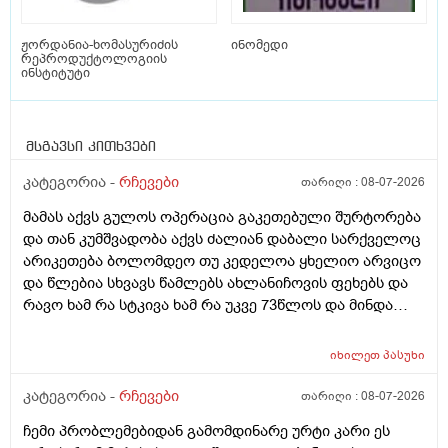
ჟორდანია-ხომასურიძის
ინომედი
რეპროდუქტოლოგიის
ინსტიტუტი
მსგავსი კითხვები
კატეგორია -
რჩევები
თარიღი :
08-07-2026
მამას აქვს გულოს ოპერაცია გაკეთებული შურტორება
და თან კუმშვადობა აქვს ძალიან დაბალი სარქველოც
არიკეთება ბოლომდეო თუ კედელოა ყხელიო არვიცო
და წლებია სხვავს წამლებს ახლანიჩოვის ფეხებს და
რავო ხამ რა სტკივა ხამ რა უკვე 73წლოს და მინდა
რომ ყირადღება მივაქციო დ ვიტამინი დავალებინო
და ფულინრომ არჰვაქ ვერანაირად ექიმთან ვერ
იხილეთ
პასუხი
წაიყვან.ჰოდა რომ ხალიან ვცადო და მივაღწიო
შედეგს იბ ის ექიმთან მაომც ჩავიდეს თუ თავის
კატეგორია -
რჩევები
თარიღი :
08-07-2026
ექიმთან ვერა რადგან ძვირო კდება და არგვაქ .ჰოდა
ჩემი პრობლემებიდან გამომდინარე ურტი კარი ეს
იბნის ექიმყან რომ დ ვიტამინი გაიკეთოს და უბნის