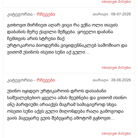
სარისკოა?მის კარდიოლოგა ვერ დავირეკავ ან
იხილეთ
პასუხი
კატეგორია -
რჩევები
თარიღი :
08-07-2026
გთხოვთ მირჩიეთ აღარ ვიცი რა ვქნა ოლი თავის
დაბანის მერე ქავილი მეწყება. ყოველი დაბანა
ჩემთვის არის სტრესი მაქ
ურტოკაროა.ბიოდერმა.ვიყიდენნაკლებ საშოშიაო და
ვითომ უსინოს ისეთი სუნი აქ გული
მიღონდება.ლეპეტიტოც ვიხმარე ბაბეს ექსტრა
დამატენიანებელი შამპუნიც მაგრამ ყველაფერზე
იხილეთ
პასუხი
ქავილი მეწყება დაბანიდან მეორე დღეს.აღარ
შემიხლია ვიტანკები.რამე მირჩიეთ დამპუნი რა რომ
კატეგორია -
რჩევები
თარიღი :
28-06-2026
სუნიც ქონდეს ცოტა ნორმალურო და არ
უსინო იყიდეო ურტიკაროის დროს დასაბანი
ამექავოს.ბიბხიანოს შამპუნი რომ ვიყიდო ბაბეზ3
საშუალებებიო ყველა ამას მეუბნება და ვითომ ისინო
უარესი ხომ არარის?მხოლპდ ბიბცოანის საპობს იტანს
ანუ პარფიუმი არააქვს მაგრამ სამაგიეროდ სხვა
ტანოს კანი მაგრამ შამპუნი აოხმაროა და ასე მგონია
ოსეთი სუნი აქვს გული მიღონდება რაღა გამოვოდა
ბაბე იფრო ნახია და თუ ბაბე მახლევს ქავილს ბიბჩენი
ვაის ჰავეყარე ვუის შებეყარე.ამოტომ გყხოვთ
იგრო მომცემს?სავატაუდოთ სიმშრალისგან მექავება
მომწერეთ მე ახლა ვხმარობ ბაბეა ექსტრა
რადგან დაბანის მეორე დღეს მეწყება ქავილი.ან თუ
დამატენიანებელ შამპუნს თაფლით რომ აროს იმას და
ბინჩენი უკეთესია რონელი?სხვადასხვა აქვს ბუბჩენს
იხილეთ
პასუხი