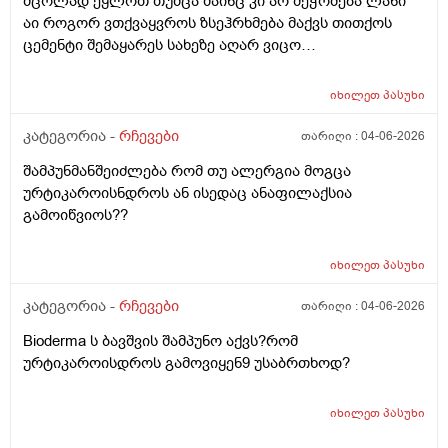
მცოლპდ ეყლოთ თუმცა მაინც კი არ მეჭომება ლანი
აი როგორ ვთქვაყვროს ზსეჰრხმება მაქვს თითქოს
ცემენტი შემაყარეს სახეზე აღარ ვიცო
რავქნა.დავიღალე ამდენ ექსპერომენტებშო და
წვალებაშო..სულ ბავშობიდან დღემდე ალისა საპონს
იხილეთ
პასუხი
ბხმარობდო მშვენივრად და რაც სირბელო გაამძაფრწ
2036წელს.ვეღარ ბხმღობ.მცპლპდნეყალოც კი ესეთ
კატეგორია -
რჩევები
თარიღი :
04-06-2026
შეჰრძნებას მაძლევს და ასე მგონია ვერანაირი
შამპუნმანშეიძლება რომ თუ ალერგია მოგცა
დამატენოანებელო ვერ მშველოს.პოროს დაბანოს
ურტიკაროისნდროს ან ისედაც ანაფილაქსია
მერე 4ჯერ ვისმევ პატარა პატარა შიალედებში
გამოიწვიოს??
ბიბჩენის დამცავ გვირილოს კრემს პანთენოლოთ რომ
ლანმა ცოტა მაონც სული მოითქვამს ზტრესოა დაბანა
უკბე არადა ჭიჭყიანია ხომ არ ვივლი.ჯერ წულოთ
იხილეთ
პასუხი
დაბანა რა არის და ოსოც ასე ღმომოხდა.ხელებზე და
კატეგორია -
რჩევები
თარიღი :
04-06-2026
ტამზე არვარ ასე.წყლოთაც კი ჩიმი წვაც მაქ აქა ოქ
სახეზე წამოერად.ბუნჩენსაც ბავშობიდან ვხმარობ
Bioderma ს ბავშვის შამპუნო აქვს?რომ
ურტიკაროისდროს გამოვიყენ9 უსაბრთხოდ?
იხილეთ
პასუხი