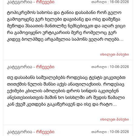
კატეგორია -
რჩევები
თარიღი :
16-06-2026
ტოპიკრემოს სახოსა და ტანია დასაბანი როჩ გელო
გამოვოყენე ჯერ ხელები დავიბანე და ოსე დამეწვა
მეწოდა 3საათის მანძილზე ნემსებივკთ და აღარ ვიცი
რა გამოვიყენო ურტიკარიის მერე რომელოც ჯერ
კიდევ ბოლპმდე არგამვლია საპონს ვეღარ ოღებს
ლანი ამხელა ფასო ძლივს მივეცოთ და ესეც არ
წავიდა არვოცი რავიყიდო როთ დავიბანო.დავიღალე
იხილეთ
პასუხი
ნერვები აღარ მყოფნის.მკრჩოეთ რა სევამედზე კი
მაყროს და მექავება..მ ყან საშინლად გამოშრა ხელები
კატეგორია -
რჩევები
თარიღი :
10-06-2026
სებამედზეც და ამ ტოპიკრემოს გელზეც .ექომთან
თუ დასაბანს საშუალებებს როდესაც ტესტს ვიკეთებთ
არსად და ვერც წავალ
თითქმის ნულის შანსი აქვს ანაფილაქსიის. როდესაც
ექიმები კბილის ამოღების დროს სინდის აკეთებენ
ანესთესიისთვის მაშინ ხო სისხლში არ შედის წამალი
კან ქვეშ კეთდება გაკაწერავენ და ისე და რატო
ეუბნებიან ხოლმე თავბრო ხო არდაგეხვაო? როგორ
ახარო რატომ იკითხებიან თუ ანა ფილოქსიოზე არ
იხილეთ
პასუხი
ფიქრობენ? დათმობად ადგილობრივად შეიძლება
გამონაყარი გაჩნდე რატო არიან მზად ყოფნაში გუშინ
კატეგორია -
რჩევები
თარიღი :
10-06-2026