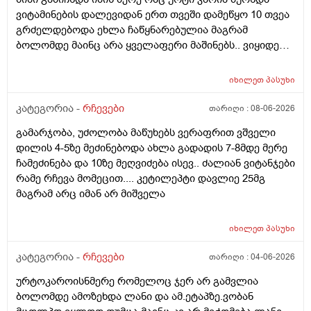
ვიტამინების დალევიდან ერთ თვეში დამეწყო 10 თვეა
გრძელდებოდა ეხლა ჩაწყნარებულია მაგრამ
ბოლომდე მაინც არა ყველაფერი მაშინებს.. ვიყიდე
ტობი კრემის სახისა და ტანის გელი მაგრამ მეშინია
გამოყენება პატარა ადგილას რო ბცადო
იხილეთ
პასუხი
ალერგოულინთუ ვა4 სელზე რაც მე არვიცო ვარ თუ
არა.მაშონ ანაფილაქსია ხომ არ მექმება?
კატეგორია -
რჩევები
თარიღი :
08-06-2026
ამხელა.ფასო მიბეცო წვალებით და ვერ ვბედავ
გამარჯობა, უძოლობა მაწუხებს ვერაფრით ვშველი
ცუდათ ვხდებინშოშოსგან მარტო მაშინებს ეს
დილის 4-5ზე მეძინებოდა ახლა გადადის 7-8მდე მერე
ონტელექტოც ანაფილაქსიას ახსენებს სულ დამამე
ჩამეძინება და 10ზე მეღვიძება ისევ.. ძალიან ვიტანჯები
როზა
რამე რჩევა მომეცით.... კეტილეპტი დავლიე 25მგ
მაგრამ არც იმან არ მიშველა
იხილეთ
პასუხი
კატეგორია -
რჩევები
თარიღი :
04-06-2026
ურტოკაროისნმერე რომელოც ჯერ არ გამვლია
ბოლომდე ამოზეხდა ლანი და ამ.ეტაპზე.ვობან