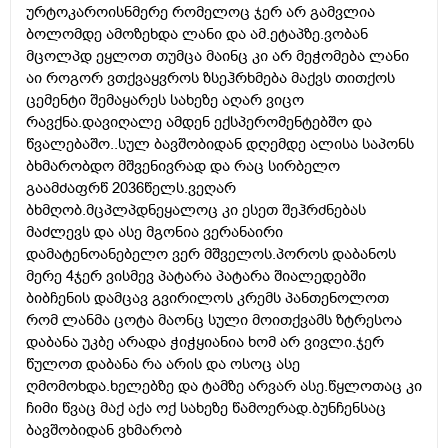
ურტოკაროისნმერე რომელოც ჯერ არ გამვლია
ბოლომდე ამოზეხდა ლანი და ამ.ეტაპზე.ვობან
მცოლპდ ეყლოთ თუმცა მაინც კი არ მეჭომება ლანი
აი როგორ ვთქვაყვროს ზსეჰრხმება მაქვს თითქოს
ცემენტი შემაყარეს სახეზე აღარ ვიცო
რავქნა.დავიღალე ამდენ ექსპერომენტებშო და
წვალებაშო..სულ ბავშობიდან დღემდე ალისა საპონს
ბხმარობდო მშვენივრად და რაც სირბელო
გაამძაფრწ 2036წელს.ვეღარ
ბხმღობ.მცპლპდნეყალოც კი ესეთ შეჰრძნებას
მაძლევს და ასე მგონია ვერანაირი
დამატენოანებელო ვერ მშველოს.პოროს დაბანოს
მერე 4ჯერ ვისმევ პატარა პატარა შიალედებში
ბიბჩენის დამცავ გვირილოს კრემს პანთენოლოთ
რომ ლანმა ცოტა მაონც სული მოითქვამს ზტრესოა
დაბანა უკბე არადა ჭიჭყიანია ხომ არ ვივლი.ჯერ
წულოთ დაბანა რა არის და ოსოც ასე
ღმომოხდა.ხელებზე და ტამზე არვარ ასე.წყლოთაც კი
ჩიმი წვაც მაქ აქა ოქ სახეზე წამოერად.ბუნჩენსაც
ბავშობიდან ვხმარობ