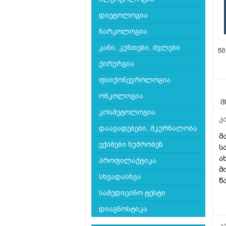
დიეტოლოგია
ნარკოლოგია
კანი, კუნთები, ძვლები
წმ
ქირურგია
ფსიქონევროლოგია
ონკოლოგია
მ
კოსმეტოლოგია
კ
დაავადებები, მკურნალობა
მ
ექიმები ხუმრობენ
ს
ა
პროფილაქტიკა
მ
სხვადასხვა
წ
ე
სამედიცინო ტესტი
დ
დიაგნოსტიკა
ა
უ
კ