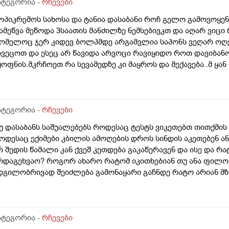
ატეგორია -
რჩევები
ოპიკრემოს სახოსა და ტანია დასაბანი როჩ გელო გამოვოყენ
ამეწვა მეწოდა 3საათის მანძილზე ნემსებივკთ და აღარ ვიცი
ომელოც ჯერ კიდევ ბოლპმდე არგამვლია საპონს ვეღარ ოღე
ივეცოთ და ესეც არ წავიდა არვოცი რავიყიდო როთ დავიბან
ყოფნის.მკრჩოეთ რა სევამედზე კი მაყროს და მექავება..მ ყა
ებამედზეც და ამ ტოპიკრემოს გელზეც .ექომთან არსად და ვ
ატეგორია -
რჩევები
უ დასაბანს საშუალებებს როდესაც ტესტს ვიკეთებთ თითქმის 
ოდესაც ექიმები კბილის ამოღების დროს სინდის აკეთებენ ან
რ შედის წამალი კან ქვეშ კეთდება გაკაწერავენ და ისე და რ
რდაგეხვაო? როგორ ახარო რატომ იკითხებიან თუ ანა ფილო
დგილობრივად შეიძლება გამონაყარი გაჩნდე რატო არიან მზ
ავბრუ დაეხვეწეს და ან კიდევ უარესი რატო არ აკეთებენ ამ 
აინცდამაინც სპეციალურ კლინიკებში რატომ ეს შენიათ
ატეგორია -
რჩევები