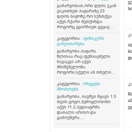
ე
გამარჯობათ,ორი დღის უკან
ს
ვიკითხეთ პატარაზე 23
დღოს ბიჭოზე რო სუნთქვა
აქვს ჩქარი მეთქინდა
როგორც გვირჩიეთ გვყავდა
პედიატრთან,მოკლედ
კ
ყველაფერი
კატეგორია :
ფიზიკური
ნორმაშია,უბრალოდ
განვითარება
ა
ცხვირით ხრუტუნებს და
გამარჯობა.პატარა
ბ
ქერქიაქ ცხვირში დ ამაგის
წლისაა.რაც ფეხსაცმელი
დ
გამო სუნთქავს ასე,სხვა
ჩავაცვი არ აქვს
რამე ჩივილები სიმპტომები
მნიშვნელონა
არააქვს,ბიჭო არის 25 დღის
როგორი,სქელი ან თხელი
4.600 დღეს ავწონეთ,ჭამს
წინდა,რეიტუზი,სულ
სიმილაკ გოლდ 1. იღებდა
ეოფლება
კატეგორია :
რჩევები
კ
90 გრ.ხოდა როცა ცლის
ფეხი,უნოტიოვდება რაც
მშობლებს
საჭმელს ეტყობა რო კიდევ
აცვია,ანუ აქვს
მ
უნდა,ამ საღამოთი
გამარჯობა..ბავშვი მყავს 1.5
სველივით.სხვა ადგილებში
ა
არაფრით არ დაიძინა,90
თვის გოგო,ჰემოგლობინი
არ აღენიშნება
გრამზე,გასულია სადღაც
ე
აქვს 11.2,პედიატრმა
ოფლიანობა.ფეხზე დადის
1.30 წუთი და ეძებს საჭმელს
დაბალი არისო და
უკვე არის ძალიან
სოსკას ისე წოვს ლამის
გამოუწერა
მოძრავი,ღამე არ
გახიოს და ასეთ დროს 120
ფერმულეკი,ასევე ხორცი
ოფლიანობს,არც თავზე არც
გრ რო მივცეთ რამე
რაციონში ყოველდღე..ერთი
ფეხზე