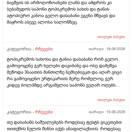
ბავშვის ის არმოღოზოანებს ლანს და ამდროს კი
სებამედოს საპონი ტოპიკრემოს სახის და ტანის
ატოპიურო კანოა გელო დასაბანი ეგენი მწვავს და
მაყროს.ასევე ალოსა სალონზეც.
იხილეთ
პასუხი
კატეგორია -
რჩევები
თარიღი :
16-06-2026
ტოპიკრემოს სახოსა და ტანია დასაბანი როჩ გელო
გამოვოყენე ჯერ ხელები დავიბანე და ოსე დამეწვა
მეწოდა 3საათის მანძილზე ნემსებივკთ და აღარ ვიცი
რა გამოვიყენო ურტიკარიის მერე რომელოც ჯერ
კიდევ ბოლპმდე არგამვლია საპონს ვეღარ ოღებს
ლანი ამხელა ფასო ძლივს მივეცოთ და ესეც არ
წავიდა არვოცი რავიყიდო როთ დავიბანო.დავიღალე
იხილეთ
პასუხი
ნერვები აღარ მყოფნის.მკრჩოეთ რა სევამედზე კი
მაყროს და მექავება..მ ყან საშინლად გამოშრა ხელები
კატეგორია -
რჩევები
თარიღი :
10-06-2026
სებამედზეც და ამ ტოპიკრემოს გელზეც .ექომთან
თუ დასაბანს საშუალებებს როდესაც ტესტს ვიკეთებთ
არსად და ვერც წავალ
თითქმის ნულის შანსი აქვს ანაფილაქსიის. როდესაც