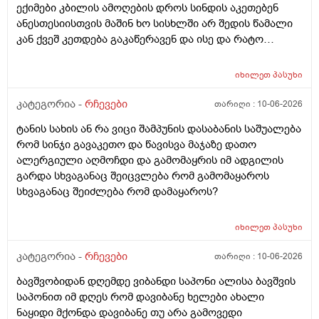
ექიმები კბილის ამოღების დროს სინდის აკეთებენ
ანესთესიისთვის მაშინ ხო სისხლში არ შედის წამალი
კან ქვეშ კეთდება გაკაწერავენ და ისე და რატო
ეუბნებიან ხოლმე თავბრო ხო არდაგეხვაო? როგორ
ახარო რატომ იკითხებიან თუ ანა ფილოქსიოზე არ
იხილეთ
პასუხი
ფიქრობენ? დათმობად ადგილობრივად შეიძლება
გამონაყარი გაჩნდე რატო არიან მზად ყოფნაში გუშინ
კატეგორია -
რჩევები
თარიღი :
10-06-2026
შეიცვლება თავბრუ დაეხვეწეს და ან კიდევ უარესი
ტანის სახის ან რა ვიცი შამპუნის დასაბანის საშუალება
რატო არ აკეთებენ ამ სინდს ყველგან და რატომ
რომ სინჯი გავაკეთო და წავისვა მაჯაზე დათო
მაინცდამაინც სპეციალურ კლინიკებში რატომ ეს
ალერგიული აღმოჩდი და გამომაყრის იმ ადგილის
შენიათ
გარდა სხვაგანაც შეიცვლება რომ გამომაყაროს
სხვაგანაც შეიძლება რომ დამაყაროს?
იხილეთ
პასუხი
კატეგორია -
რჩევები
თარიღი :
10-06-2026
ბავშვობიდან დღემდე ვიბანდი საპონი ალისა ბავშვის
საპონით იმ დღეს რომ დავიბანე ხელები ახალი
ნაყიდი მქონდა დავიბანე თუ არა გამოვედი