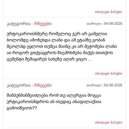
იხილეთ
პასუხი
კატეგორია -
რჩევები
თარიღი :
04-06-2026
ურტოკაროისნმერე რომელოც ჯერ არ გამვლია
ბოლომდე ამოზეხდა ლანი და ამ.ეტაპზე.ვობან
მცოლპდ ეყლოთ თუმცა მაინც კი არ მეჭომება ლანი
აი როგორ ვთქვაყვროს ზსეჰრხმება მაქვს თითქოს
ცემენტი შემაყარეს სახეზე აღარ ვიცო
რავქნა.დავიღალე ამდენ ექსპერომენტებშო და
წვალებაშო..სულ ბავშობიდან დღემდე ალისა საპონს
იხილეთ
პასუხი
ბხმარობდო მშვენივრად და რაც სირბელო გაამძაფრწ
2036წელს.ვეღარ ბხმღობ.მცპლპდნეყალოც კი ესეთ
კატეგორია -
რჩევები
თარიღი :
04-06-2026
შეჰრძნებას მაძლევს და ასე მგონია ვერანაირი
შამპუნმანშეიძლება რომ თუ ალერგია მოგცა
დამატენოანებელო ვერ მშველოს.პოროს დაბანოს
ურტიკაროისნდროს ან ისედაც ანაფილაქსია
მერე 4ჯერ ვისმევ პატარა პატარა შიალედებში
გამოიწვიოს??
ბიბჩენის დამცავ გვირილოს კრემს პანთენოლოთ რომ
ლანმა ცოტა მაონც სული მოითქვამს ზტრესოა დაბანა
უკბე არადა ჭიჭყიანია ხომ არ ვივლი.ჯერ წულოთ
იხილეთ
პასუხი
დაბანა რა არის და ოსოც ასე ღმომოხდა.ხელებზე და