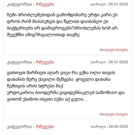
შედეგს იბ ის ექიმთან მაომც ჩავიდეს თუ თავის
კატეგორია -
რჩევები
თარიღი :
08-07-2026
ექიმთან ვერა რადგან ძვირო კდება და არგვაქ .ჰოდა
ჩემი პრობლემებიდან გამომდინარე ურტი კარი ეს
იბნის ექიმყან რომ დ ვიტამინი გაიკეთოს და უბნის
დროს რომ მიპასუხეთ და წყლით დაიბანეო ეს
ექიმის დანიშნულებას ვენდო ის ხომ კარდიოლოგი
ბაქტერიებს არ დამიგროვებს?პრობლემას ხომ არ
არაა თან დიდათ რომ ვაკვირდები არაა მცოდნე ამ
შევქმნი ამიყ?მაგალოთად თავზე
მხრივ და ვერ ვენდობი და ხომ არავნებს მამას დ
ვიტამინი თუ დაინიშნა ექიმმა უბნის ექიმმა რამდენად
სარისკოა?მის კარდიოლოგა ვერ დავირეკავ ან
იხილეთ
პასუხი
კატეგორია -
რჩევები
თარიღი :
08-07-2026
გთხოვთ მირჩიეთ აღარ ვიცი რა ვქნა ოლი თავის
დაბანის მერე ქავილი მეწყება. ყოველი დაბანა
ჩემთვის არის სტრესი მაქ
ურტოკაროა.ბიოდერმა.ვიყიდენნაკლებ საშოშიაო და
ვითომ უსინოს ისეთი სუნი აქ გული
მიღონდება.ლეპეტიტოც ვიხმარე ბაბეს ექსტრა
დამატენიანებელი შამპუნიც მაგრამ ყველაფერზე
იხილეთ
პასუხი
ქავილი მეწყება დაბანიდან მეორე დღეს.აღარ
შემიხლია ვიტანკები.რამე მირჩიეთ დამპუნი რა რომ
კატეგორია -
რჩევები
თარიღი :
28-06-2026
სუნიც ქონდეს ცოტა ნორმალურო და არ