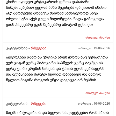
უსინო იყიდეო ურტიკაროის დროს დასაბანი
ამექავოს.ბიბხიანოს შამპუნი რომ ვიყიდო ბაბეზ3
საშუალებებიო ყველა ამას მეუბნება და ვითომ ისინო
უარესი ხომ არარის?მხოლპდ ბიბცოანის საპობს იტანს
ანუ პარფიუმი არააქვს მაგრამ სამაგიეროდ სხვა
ტანოს კანი მაგრამ შამპუნი აოხმაროა და ასე მგონია
ოსეთი სუნი აქვს გული მიღონდება რაღა გამოვოდა
ბაბე იფრო ნახია და თუ ბაბე მახლევს ქავილს ბიბჩენი
ვაის ჰავეყარე ვუის შებეყარე.ამოტომ გყხოვთ
იგრო მომცემს?სავატაუდოთ სიმშრალისგან მექავება
მომწერეთ მე ახლა ვხმარობ ბაბეა ექსტრა
რადგან დაბანის მეორე დღეს მეწყება ქავილი.ან თუ
დამატენიანებელ შამპუნს თაფლით რომ აროს იმას და
ბინჩენი უკეთესია რონელი?სხვადასხვა აქვს ბუბჩენს
იხილეთ
პასუხი
მაგას იფრო რბილი დამცოტა სილფატი აქვს თუ
ბუბჩენის შამპუნი რომ ვიყიდო იმად?
კატეგორია -
რჩევები
თარიღი :
19-06-2026
ალერგიის გამო ან ურტიკა არის დროს ანუ ვერაფერს
ვერ ვიტან ვერც ჰიპოვარი საპნეებს ვერც ბავშვი ის
ვერც ტოპი კრემის სახესა და ტანის გეოს ვერაფერს
და მეუბნებიან მარტო წყლით დაიბანეო და მარტო
წყლით ჰიგინა როგორ უნდა დავიცვა არ მესმის
იხილეთ
პასუხი
კატეგორია -
რჩევები
თარიღი :
16-06-2026
მაქბს ირტოკაროა და სველო სალფეტკებო რომ აროს