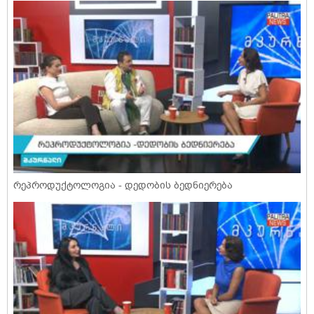
რეპროდუქტოლოგია - დედობის ბედნიერება