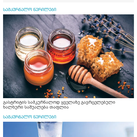
საღამოს ვახშამზე რომ მივიღო თუ შეიძლება? P.S მიზანი
არის ანთების საწინააღმდეგო,ანტიოქსიდანტური და
სამკურნალო წერილები
დამამშვიდებელი( მშვიდი ძილისთვის)
გასტრიტის სამკურნალოდ ყველაზე გავრცელებული
ხალხური საშუალება თაფლია
სამკურნალო წერილები