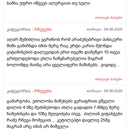
ბამბა უფრო იწვევს ალერგიას თუ სელი
იხილეთ
პასუხი
კატეგორია -
რჩევები
თარიღი :
08-06-2026
აღარ შემიძლია ვგრძნობ რომ არაბუნებრივი პანიკური
შიში გამიჩნდა იმის მერე რაც ურტი კარია მქონდა
ვიტამინების დალევიდან ერთ თვეში დამეწყო 10 თვეა
გრძელდებოდა ეხლა ჩაწყნარებულია მაგრამ
ბოლომდე მაინც არა ყველაფერი მაშინებს.. ვიყიდე
ტობი კრემის სახისა და ტანის გელი მაგრამ მეშინია
გამოყენება პატარა ადგილას რო ბცადო
იხილეთ
პასუხი
ალერგოულინთუ ვა4 სელზე რაც მე არვიცო ვარ თუ
არა.მაშონ ანაფილაქსია ხომ არ მექმება?
კატეგორია -
რჩევები
თარიღი :
08-06-2026
ამხელა.ფასო მიბეცო წვალებით და ვერ ვბედავ
გამარჯობა, უძოლობა მაწუხებს ვერაფრით ვშველი
ცუდათ ვხდებინშოშოსგან მარტო მაშინებს ეს
დილის 4-5ზე მეძინებოდა ახლა გადადის 7-8მდე მერე
ონტელექტოც ანაფილაქსიას ახსენებს სულ დამამე
ჩამეძინება და 10ზე მეღვიძება ისევ.. ძალიან ვიტანჯები
როზა
რამე რჩევა მომეცით.... კეტილეპტი დავლიე 25მგ
მაგრამ არც იმან არ მიშველა