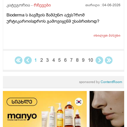
კატეგორია -
რჩევები
თარიღი :
04-06-2026
ტამზე არვარ ასე.წყლოთაც კი ჩიმი წვაც მაქ აქა ოქ
სახეზე წამოერად.ბუნჩენსაც ბავშობიდან ვხმარობ
Bioderma ს ბავშვის შამპუნო აქვს?რომ
ურტიკაროისდროს გამოვიყენ9 უსაბრთხოდ?
იხილეთ
პასუხი
1
2
3
4
5
6
7
8
9
10
sponsored by
ContentRoom