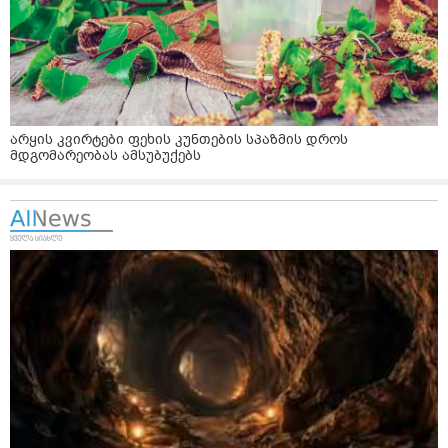
არყის კვირტები ფეხის კუნთების სპაზმის დროს
მდგომარეობას ამსუბუქებს