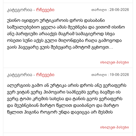
ქავილი მეწყება დაბანიდან მეორე დღეს.აღარ
შემიხლია ვიტანკები.რამე მირჩიეთ დამპუნი რა რომ
კატეგორია -
რჩევები
თარიღი :
28-06-2026
სუნიც ქონდეს ცოტა ნორმალურო და არ
უსინო იყიდეო ურტიკაროის დროს დასაბანი
ამექავოს.ბიბხიანოს შამპუნი რომ ვიყიდო ბაბეზ3
საშუალებებიო ყველა ამას მეუბნება და ვითომ ისინო
უარესი ხომ არარის?მხოლპდ ბიბცოანის საპობს იტანს
ანუ პარფიუმი არააქვს მაგრამ სამაგიეროდ სხვა
ტანოს კანი მაგრამ შამპუნი აოხმაროა და ასე მგონია
ოსეთი სუნი აქვს გული მიღონდება რაღა გამოვოდა
ბაბე იფრო ნახია და თუ ბაბე მახლევს ქავილს ბიბჩენი
ვაის ჰავეყარე ვუის შებეყარე.ამოტომ გყხოვთ
იგრო მომცემს?სავატაუდოთ სიმშრალისგან მექავება
მომწერეთ მე ახლა ვხმარობ ბაბეა ექსტრა
რადგან დაბანის მეორე დღეს მეწყება ქავილი.ან თუ
დამატენიანებელ შამპუნს თაფლით რომ აროს იმას და
ბინჩენი უკეთესია რონელი?სხვადასხვა აქვს ბუბჩენს
იხილეთ
პასუხი
მაგას იფრო რბილი დამცოტა სილფატი აქვს თუ
ბუბჩენის შამპუნი რომ ვიყიდო იმად?
კატეგორია -
რჩევები
თარიღი :
19-06-2026
ალერგიის გამო ან ურტიკა არის დროს ანუ ვერაფერს
ვერ ვიტან ვერც ჰიპოვარი საპნეებს ვერც ბავშვი ის
ვერც ტოპი კრემის სახესა და ტანის გეოს ვერაფერს
და მეუბნებიან მარტო წყლით დაიბანეო და მარტო
წყლით ჰიგინა როგორ უნდა დავიცვა არ მესმის
იხილეთ
პასუხი