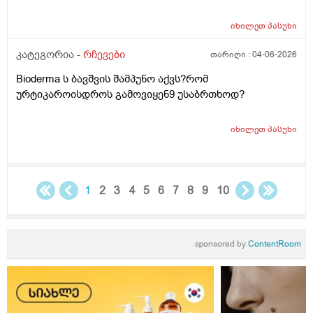
ლანმა ცოტა მაონც სული მოითქვამს ზტრესოა დაბანა
უკბე არადა ჭიჭყიანია ხომ არ ვივლი.ჯერ წულოთ
იხილეთ
პასუხი
დაბანა რა არის და ოსოც ასე ღმომოხდა.ხელებზე და
კატეგორია -
რჩევები
თარიღი :
04-06-2026
ტამზე არვარ ასე.წყლოთაც კი ჩიმი წვაც მაქ აქა ოქ
სახეზე წამოერად.ბუნჩენსაც ბავშობიდან ვხმარობ
Bioderma ს ბავშვის შამპუნო აქვს?რომ
ურტიკაროისდროს გამოვიყენ9 უსაბრთხოდ?
იხილეთ
პასუხი
1
2
3
4
5
6
7
8
9
10
sponsored by
ContentRoom