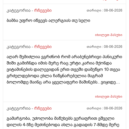
კატეგორია -
რჩევები
თარიღი :
08-06-2026
ბამბა უფრო იწვევს ალერგიას თუ სელი
იხილეთ
პასუხი
კატეგორია -
რჩევები
თარიღი :
08-06-2026
აღარ შემიძლია ვგრძნობ რომ არაბუნებრივი პანიკური
შიში გამიჩნდა იმის მერე რაც ურტი კარია მქონდა
ვიტამინების დალევიდან ერთ თვეში დამეწყო 10 თვეა
გრძელდებოდა ეხლა ჩაწყნარებულია მაგრამ
ბოლომდე მაინც არა ყველაფერი მაშინებს.. ვიყიდე
ტობი კრემის სახისა და ტანის გელი მაგრამ მეშინია
გამოყენება პატარა ადგილას რო ბცადო
იხილეთ
პასუხი
ალერგოულინთუ ვა4 სელზე რაც მე არვიცო ვარ თუ
არა.მაშონ ანაფილაქსია ხომ არ მექმება?
კატეგორია -
რჩევები
თარიღი :
08-06-2026
ამხელა.ფასო მიბეცო წვალებით და ვერ ვბედავ
გამარჯობა, უძოლობა მაწუხებს ვერაფრით ვშველი
ცუდათ ვხდებინშოშოსგან მარტო მაშინებს ეს
დილის 4-5ზე მეძინებოდა ახლა გადადის 7-8მდე მერე
ონტელექტოც ანაფილაქსიას ახსენებს სულ დამამე