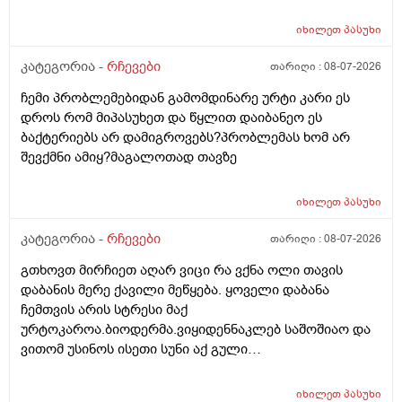
რომ ყირადღება მივაქციო დ ვიტამინი დავალებინო
და ფულინრომ არჰვაქ ვერანაირად ექიმთან ვერ
იხილეთ
პასუხი
წაიყვან.ჰოდა რომ ხალიან ვცადო და მივაღწიო
შედეგს იბ ის ექიმთან მაომც ჩავიდეს თუ თავის
კატეგორია -
რჩევები
თარიღი :
08-07-2026
ექიმთან ვერა რადგან ძვირო კდება და არგვაქ .ჰოდა
ჩემი პრობლემებიდან გამომდინარე ურტი კარი ეს
იბნის ექიმყან რომ დ ვიტამინი გაიკეთოს და უბნის
დროს რომ მიპასუხეთ და წყლით დაიბანეო ეს
ექიმის დანიშნულებას ვენდო ის ხომ კარდიოლოგი
ბაქტერიებს არ დამიგროვებს?პრობლემას ხომ არ
არაა თან დიდათ რომ ვაკვირდები არაა მცოდნე ამ
შევქმნი ამიყ?მაგალოთად თავზე
მხრივ და ვერ ვენდობი და ხომ არავნებს მამას დ
ვიტამინი თუ დაინიშნა ექიმმა უბნის ექიმმა რამდენად
სარისკოა?მის კარდიოლოგა ვერ დავირეკავ ან
იხილეთ
პასუხი
კატეგორია -
რჩევები
თარიღი :
08-07-2026
გთხოვთ მირჩიეთ აღარ ვიცი რა ვქნა ოლი თავის
დაბანის მერე ქავილი მეწყება. ყოველი დაბანა
ჩემთვის არის სტრესი მაქ
ურტოკაროა.ბიოდერმა.ვიყიდენნაკლებ საშოშიაო და
ვითომ უსინოს ისეთი სუნი აქ გული
მიღონდება.ლეპეტიტოც ვიხმარე ბაბეს ექსტრა
დამატენიანებელი შამპუნიც მაგრამ ყველაფერზე
იხილეთ
პასუხი