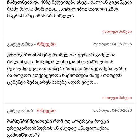
ჩამეძინება და 10ზე მეღვიძება ისევ.. ძალიან ვიტანჯები
როზა
რამე რჩევა მომეცით.... კეტილეპტი დავლიე 25მგ
მაგრამ არც იმან არ მიშველა
იხილეთ
პასუხი
კატეგორია -
რჩევები
თარიღი :
04-06-2026
ურტოკაროისნმერე რომელოც ჯერ არ გამვლია
ბოლომდე ამოზეხდა ლანი და ამ.ეტაპზე.ვობან
მცოლპდ ეყლოთ თუმცა მაინც კი არ მეჭომება ლანი
აი როგორ ვთქვაყვროს ზსეჰრხმება მაქვს თითქოს
ცემენტი შემაყარეს სახეზე აღარ ვიცო
რავქნა.დავიღალე ამდენ ექსპერომენტებშო და
წვალებაშო..სულ ბავშობიდან დღემდე ალისა საპონს
იხილეთ
პასუხი
ბხმარობდო მშვენივრად და რაც სირბელო გაამძაფრწ
2036წელს.ვეღარ ბხმღობ.მცპლპდნეყალოც კი ესეთ
კატეგორია -
რჩევები
თარიღი :
04-06-2026
შეჰრძნებას მაძლევს და ასე მგონია ვერანაირი
შამპუნმანშეიძლება რომ თუ ალერგია მოგცა
დამატენოანებელო ვერ მშველოს.პოროს დაბანოს
ურტიკაროისნდროს ან ისედაც ანაფილაქსია
მერე 4ჯერ ვისმევ პატარა პატარა შიალედებში
გამოიწვიოს??
ბიბჩენის დამცავ გვირილოს კრემს პანთენოლოთ რომ