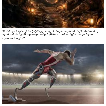
სამხრეთ ამერიკაში გიგანტური გვირაბები აღმოაჩინეს: ისინი არც
ადამიანის შექმნილია და არც ბუნების - ვინ ააშენა საიდუმლო
ლაბირინთები?