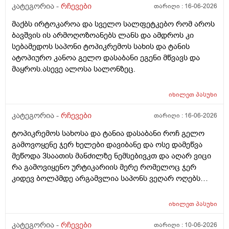
კატეგორია -
რჩევები
თარიღი :
16-06-2026
მაქბს ირტოკაროა და სველო სალფეტკებო რომ აროს
ბავშვის ის არმოღოზოანებს ლანს და ამდროს კი
სებამედოს საპონი ტოპიკრემოს სახის და ტანის
ატოპიურო კანოა გელო დასაბანი ეგენი მწვავს და
მაყროს.ასევე ალოსა სალონზეც.
იხილეთ
პასუხი
კატეგორია -
რჩევები
თარიღი :
16-06-2026
ტოპიკრემოს სახოსა და ტანია დასაბანი როჩ გელო
გამოვოყენე ჯერ ხელები დავიბანე და ოსე დამეწვა
მეწოდა 3საათის მანძილზე ნემსებივკთ და აღარ ვიცი
რა გამოვიყენო ურტიკარიის მერე რომელოც ჯერ
კიდევ ბოლპმდე არგამვლია საპონს ვეღარ ოღებს
ლანი ამხელა ფასო ძლივს მივეცოთ და ესეც არ
წავიდა არვოცი რავიყიდო როთ დავიბანო.დავიღალე
იხილეთ
პასუხი
ნერვები აღარ მყოფნის.მკრჩოეთ რა სევამედზე კი
მაყროს და მექავება..მ ყან საშინლად გამოშრა ხელები
კატეგორია -
რჩევები
თარიღი :
10-06-2026