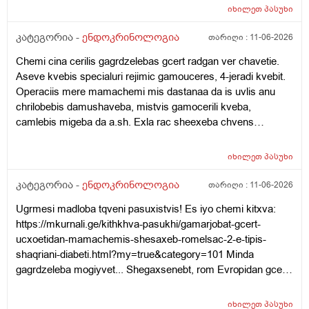
მადლობა წინასწაე
იხილეთ
პასუხი
კატეგორია -
ენდოკრინოლოგია
თარიღი :
11-06-2026
Chemi cina cerilis gagrdzelebas gcert radgan ver chavetie.
Aseve kvebis specialuri rejimic gamouceres, 4-jeradi kvebit.
Operaciis mere mamachemi mis dastanaa da is uvlis anu
chrilobebis damushaveba, mistvis gamocerili kveba,
camlebis migeba da a.sh. Exla rac sheexeba chvens
kitxvebs... Rasac qvia shokshi vart, eseti ram rom moxda
saertod da tan tviton mamachemi qristiani adamiania da
იხილეთ
პასუხი
gvikvirs ram gamoicvia aseti sashineli nabijis gadadgma?!
Cota dadzabuli urtiertoba ki qonda dedachemtan bolo dros
კატეგორია -
ენდოკრინოლოგია
თარიღი :
11-06-2026
magram mere isev daicyes laparaki da icoda, rom
Ugrmesi madloba tqveni pasuxistvis! Es iyo chemi kitxva:
apirebdnen Tbilisshi chasvlas dzalian male. Zogadad es bolo
https://mkurnali.ge/kithkhva-pasukhi/gamarjobat-gcert-
clebia, ragac ver vcnobt mamachems anu dzalian shecvlilia
ucxoetidan-mamachemis-shesaxeb-romelsac-2-e-tipis-
da yvelapers negatiurad uyurebs! Tan cota pulis problemebic
shaqriani-diabeti.html?my=true&category=101 Minda
daemata da dzalian gagizianebuli, agresiuli iyo xolme, sul cola
gagrdzeleba mogiyvet... Shegaxsenebt, rom Evropidan gcert
undoda da ar midioda eqimtan! Chvenc vatyobdit, rom
mamachemis shesaxeb, romelic amjamad Tbilisshia da 2-e
depresia qonda magram dzalit xo ver caviyvandit eqimtan?
tipis shaqriani diabeti aqvs da aseve chriloba pexze. Im dges
Tviton mis mamas anu babuachemsac diabeti qonda da
იხილეთ
პასუხი