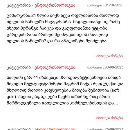
კატეგორია -
ენდოკრინოლოგია
თარიღი :
01-10-2025
გამარჯობა.21 წლის ბიჭს აქვს ოფლიანობა მხოლოდ
იღლიის ნაწილში.სხვაგან არა. მაგალითაად თუ რამე
ისეთი პერანგი ჩაიცვა და გაუფლიანდა ეტყობა
გარედან.რისი ბრალი შეიძლება იყოს მხოლოდ
იღლისს ნაწილში? და რა ანალიზები შეიძლება
გაკეთდეს?
იხილეთ
პასუხი
კატეგორია -
ენდოკრინოლოგია
თარიღი :
30-09-2025
სალამი ვარ 41 მამაკაცი.პროფილაქტიკისთვის მინდა
მივიღო მულტივიტამინები.მაგრამ მაქვს რეფლუქსი და
მხოლოდ რბილი კაფსულების მიღება შემიძლია (soft
gels). ასეთი კაფსულები ჩვენს ბაზარზე რაც არის
წარმოდგენილი გათვლილია ,ორსულებისთვის და
ხასიათდება რკინის მაღალი შემცველობით(ჩემზე
კარგად მოგეხსენებათ რატომაც) ყველაზე დაბალი
იხილეთ
პასუხი
შემცველობა რაც ვნახე,კაფსულა შეიცავს 17 მგ.
რკინას. თუ შემიძლია მივიღო ასეთი
კატეგორია -
ენდოკრინოლოგია
თარიღი :
25-09-2025