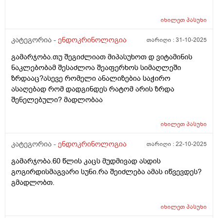
სპაზმები და ასთმური შეტევებო მქონდა,ასევე ბევრი
სტრესი და ნერვიიულობაც შემხვდა.ავიღე ანალიზები
იხილეთ
პასუხი
და თსჩ 0.3-0. 4 რომ ნორმაა რომ წერია მე მაქვს ეხლა
6.ასევე დაბალი მაქვს რკინა ფერიტინი მომატებული
კატეგორია -
ენდოკრინოლოგია
თარიღი :
31-10-2025
მაქვს იმუნოგლობობულის ანალიზი და შესაძლოა ამ
გამარჯობა.თუ შეგიძლიათ მიპასუხოთ დ ვიტამინის
ნახ წელიწადში ამის ფონზე მქონდეს 6? გადავიმეორო
ნაკლებობამ შესაძლოა შეაფერხოს სიმაღლეში
3 თვეში ისევ რადგან სხვა წამლების ფონზე შესაძლოა
ზრდააც?ასევე რომელი ანალიზებია საჭირო
განვითარდა ეს შედეგი? ან ზოგჯერ ვფიქრობ თავიდან
ასაღებად რომ დადგინდეს რატომ არის ზრდა
ხომ არ ჩავიტარო ენდოკრინოლოგია სახელ
შენელებული? მადლობაა
დაფინანსებით იქნებ სულ აღარ არის საჭირო რაც 10
წლის წინ მქონდა , რადგან ეხლა რომ ვაჩვენებ
პირველ ანალიზ ზოგი მეუბნება არ იყო საჭირო
იხილეთ
პასუხი
ჰორმონიო. თქვენი რჩევა რა იქნება?
კატეგორია -
ენდოკრინოლოგია
თარიღი :
22-10-2025
გამარჯობა.60 წლის კაცს მუდმივად ასდის
გოგირდისმაგვარი სუნი.რა შეიძლება ამას იწვევდეს?
გმადლობთ.
იხილეთ
პასუხი