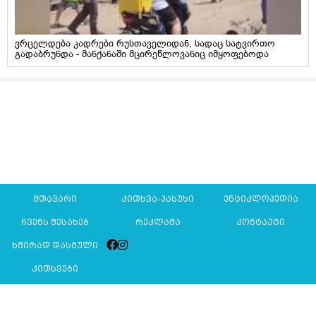
ვრცელდება კადრები რუსთაველიდან, სადაც სატვირთო
გადაბრუნდა - მანქანაში მცირეწლოვანიც იმყოფებოდა
მთავარი
კითხვა-პასუხი
ენციკლოპედია
ჩვენს შესახებ
რეკლამა
კონტაქტი
ხშირად დასმული
კითხვები
Mkurnali.ge © 2016 ყველა უფლება დაცულია
მასალების გადაბეჭდვა/რეპროდუცირება აკრძალულია,