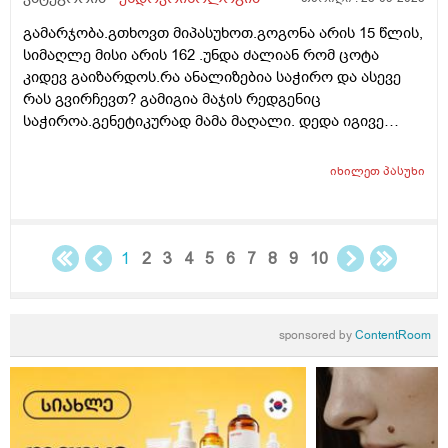
კაფსულა,რამდენიმე თვე ან მეტი.იქნებ კვირაში
გამარჯობა.გთხოვთ მიპასუხოთ.გოგონა არის 15 წლის,
რამდენჯერმე,ხანგძლივად ან რა სქემას მირჩევთ
სიმაღლე მისი არის 162 .უნდა ძალიან რომ ცოტა
რკინა რომ არ დამიგროვდეს. ჰემოგლობინი მაქვს
კიდევ გაიზარდოს.რა ანალიზებია საჭირო და ასევე
ანალიზით 161 (120-160 ნორმ). ფერიტინი,ჰემატოკრიტი
რას გვირჩევთ? გამიგია მაჯის რედგენიც
და მთლიანად სისხლის ანალიზი ნორმაში მაქვს.
საჭიროა.გენეტიკურად მამა მაღალი. დედა იგივე
სიმაღლის 162 სმ.მოხრაც ახასიათებს რადგან აქვს
პლასკასტოპიაც.რომ მომწეროთ რა გამოკვლრვებია
იხილეთ
პასუხი
კონკრეტულად ამ პრობლემისთვის? სტატურანზე რას
იტყვით ?
1
2
3
4
5
6
7
8
9
10
sponsored by
ContentRoom