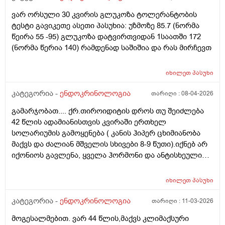
ვარ ორსული 30 კვირის გლუკოზა ტოლერანტობის
ტესტი გავიკეთე ასეთი პასუხია: უზმოზე 85.7 (ნორმა
წეირა 55 -95) გლუკოზა დატვირთვიდან 1საათში 172
(ნორმა წერია 140) რამდენად საშიშია და რას მირჩევთ
იხილეთ
პასუხი
კატეგორია -
ენდოკრინოლოგია
თარიღი :
08-04-2026
გამარჯობათ.... ქრ.თიროიდიტის დროს თუ შეიძლება
42 წლის ადამიანისთვის კვირაში ერთხელ
სოლარიუმის გამოყენება ( კანის ჰიპერ ცხიმიანობა
მაქვს და ძალიან მშველის სხივები 8-9 წუთი).იქნებ არ
იქონიოს გავლენა, ყველა ჰორმონი და ანტისხეული
წესრიგშია ფარისებრის. თავიდან არატოქსიკური
ჩიყვი იყო ,სამ თვიანმა მკურნალობამ კარგად იმუშავა(
იხილეთ
პასუხი
მიოინოზიტოლი+ Sl და ფერმენტები) ეხლა
მცენარეული დანამატებით და ფერმენტებით
კატეგორია -
ენდოკრინოლოგია
თარიღი :
11-03-2026
ვაგრძელებ მკურნალობას, ჩემ ენდიკრინოლოგს ვერ
მოგესალმებით. ვარ 44 წლის,მაქვს კლიმაქსური
შევბედე სოლარიუმზე საუბარი... ეს თვეებია არ