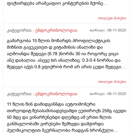
ფიქსირდება არამკაფიო კონტურების მქონე
დაქვეითებული ეკოგენობის კვანძოვანი ჩანართი
ზომით: 2x4 მმ (EU-TIRADS 5).) კითხვაა ასეთი. ცხიმიანი
იხილეთ
პასუხი
და აკნესკენ მიდრეკილი კანის გამო. დიდი
ხანი,წლებია ვსარგებლობ სოლარიუმით,კვირაში
კატეგორია -
ენდოკრინოლოგია
თარიღი :
06-11-2025
ერთხელ 10 წუთი,რაც ჩემს კანს შველის საკმაოდ(,ვიცი
გამარჯობა 15 წლის მოზარდს პროფილაქტიკის
კარგად სოლარიუმის მომაკვიდენებელი მხარეები) . ეს
მიზნით გავუკეთეთ დ ვიტამინის ანალიზი და
კვანძი სოლარიუმის სხივებს ხომ არ შეეძლო
აღმოანდა შედეგი (6.78 )ნორმა 30 ია როგორც ვიცი
გამოეწვია და ამჟამად,ამ კვანძის ფონზე შეიძლება
ანუ დაბალია .ასევე tsh ანალიზიც: 0.3-0.4 ნორმაა და
კიდევ სოლარიუმით სარგებლობა? მადლობა დიდი
შედეგი აქვს 0.8 ვფიქრობ რომ არ არის ცუდი შედეგი
და შესაძლოა დ ვიტამინის ასეთმა დაბალმა
მაჩვენებელმა tsh ეს შედეგი შეცვალოს თუ არ მიიღო
იხილეთ
პასუხი
დ ვიტამინი? ამათ შორის არის კავშირი? მადლობა
კატეგორია -
ენდოკრინოლოგია
თარიღი :
06-11-2025
11 წლის წინ დამიდგინნდა აუტოიმონური
თირეოდიტ.შესაბამისადვსვამდი ეუთიროქს 25მგ ავედი
50 მდე და ვინარჩუნებდი დღემდე.ამ ერთი წლის
განმავლობაში ვირუსები შემხვდა დამჭირდა
პულმიკოლტით მკურნალობა რადგან ბრონქული