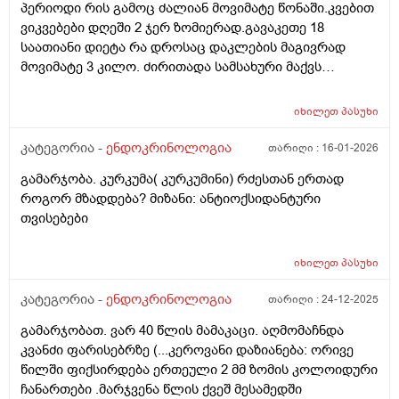
პერიოდი რის გამოც ძალიან მოვიმატე წონაში.კვებით
მისარგებლია,კანი საშინელ დღეში მაქვს,გამონაყრის
ვიკვებები დღეში 2 ჯერ ზომიერად.გავაკეთე 18
თვალსაზრისით,სამწუხაროდ დერმატოლოგებიც
საათიანი დიეტა რა დროსაც დაკლების მაგივრად
ამოვწურე,უშედეგოდ...... მადლობა დიდი, (ფარისებრი
მოვიმატე 3 კილო. ძირითადა სამსახური მაქვს
ჯირკვალი არასიმეტრიული, კონტურები მკვეტრი,
ჯდომითი. ნაკლებად აქტიური ვარ. ვგრძნობ სულ
სწორი. სტრუქტურა საშუალო - მრავალმხრივი,
დაღლილობას. რა შეიძლება გავაკეთო რომ წონაში
არაერთგვაროვანი. ეკოგენობა მომატებული
იხილეთ
პასუხი
დავიკლო?
ფიბროზის ხარჯზე. სისხლის ძარღვოვანი სურატი
კატეგორია -
ენდოკრინოლოგია
თარიღი :
16-01-2026
ნორმალური კეროვანი დაზიანებები: მარჯვენა წილში,
ქვედა მესამედში სახე ოვალური ფორმის,
გამარჯობა. კურკუმა( კურკუმინი) რძესთან ერთად
სტორკონტურიანი, დაქვეითებული ეკოგენობის,
როგორ მზადდება? მიზანი: ანტიოქსიდანტური
სოლიდური შენების კვანძიანი ვერტიკალური ზრდაით,
თვისებები
სუსტი შიდა ვასკულარიზაციათი, ზომით 4,5 X 2,5 მმ .
ორივე წილში ისახება მრავალობითი თხელი
იხილეთ
პასუხი
ფიბროზული უბნები. მარჯვენა წლის ზომებია 20 X 20 X
44 მმ, მოცულობა 9,3 სმ. ისთმუსის სისქე 4 მმ. მარჯვენა
კატეგორია -
ენდოკრინოლოგია
თარიღი :
24-12-2025
წლის ზომებია 16 X 17 X 40 მმ, მოცულობა 6 სმ საერთო
მოცულობა: 15,3 სმ (N 8-22 სმ) კისრის ორივე
გამარჯობათ. ვარ 40 წლის მამაკაცი. აღმომაჩნდა
გვერდითა ზედაპირზე სახება 1 სმ-მდე ზომის
კვანძი ფარისებრზე (...კეროვანი დაზიანება: ორივე
დაქვეითებული ეკოგენობის ერთეული ლიმფური
წილში ფიქსირდება ერთეული 2 მმ ზომის კოლოიდური
კვანძები .
ჩანართები .მარჯვენა წლის ქვეშ მესამედში