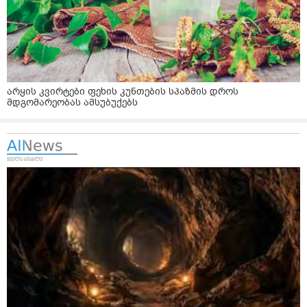
არყის კვირტები ფეხის კუნთების სპაზმის დროს
მდგომარეობას ამსუბუქებს