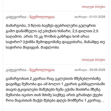
ნეტვოზულოაო გამოწერისას წავედი კვლავ გადავიღე
იხილეთ
პასუხი
თავის კომპიუტერული ტომოგრაფია კვოავ მითხრეს
მწვავე არაფერიაო ძალიან ვნერვიულობ ხელ თითქოს
კატეგორია -
ნევროლოგია
თარიღი :
07-07-2026
ოსევ მოჭერს მაქვს ტუჩების ხანდახან გაბტუების
Გამარჯობა, 3 წლის ბავშვს ფებრილური გულყრის
შეგძნება რას მიღჩევთ რა გამოკვლევა ჩავიტარო ვერ
გამო დანიშნული აქ ეპიქსის ხსნარი, 2,5 დილით 2,5
ვშვიდები სულ შიშო ვარ ერთი თვე გავიდა და
საღამოს. Არის 15 კგ Დოზის გაზრდა ხომ არაა
სიმპტომები არ ქრება
საჭირო? Ექიმმა შემოდგომაზე დაგვიბარა, მანამდე თუ
საჭიროა მივიყვან. Მადლობა
იხილეთ
პასუხი
კატეგორია -
ნევროლოგია
თარიღი :
29-06-2026
გამარჯობათ 2 კვირაა რაც ეკლესიის მშენებლობაზე
დავიწყე მუშაობა და ამ ბოლო 1 კვირის განმავლობაში
თავის ტკივილები მაწუხებს ჩემა ექიმა მითხრა მზეზე
მუშაობა იცისო თან მძიმე საქმეც არის გრანიტი ქვები
როა მაგასთან მაქვს შეხება დღეს მომწერა 1 კვირაც
დააკვირდი თუ არ გადაგიარა მოდიო და რავი