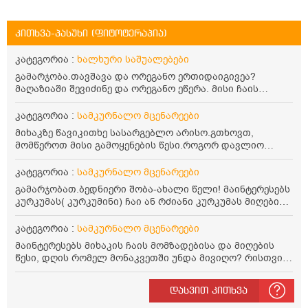
კითხვა-პასუხი (ფიტოტერაპია)
კატეგორია :
ხალხური საშუალებები
გამარჯობა.თავშავა და ორეგანო ერთიდაიგივეა?
მაღაზიაში შევიძინე და ორეგანო ეწერა. მისი ჩაის
დალევის წესი მაინტერესებს.რისთვის არის კარგი?
წავიკითხე რომ: 1 ჭიქა თბილ წყალში ჩავყაროთ 1 ჩაის
კატეგორია :
სამკურნალო მცენარეები
კოვზი დაქუცმაცებული და გამხმარი ორეგანო და
მიხაკზე წავიკითხე სასარგებლო არისო.გთხოვთ,
გავაჩეროთ 10-15 წუთი, მივიღოთო ჭამიდან 1-2 საათში.
მომწეროთ მისი გამოყენების წესი.როგორ დავლიო
მიზანი: ანტიოქსიდანტური და ანთების საწინააღმდეგო
მიხაკის ჩაი. ასევე მაინტერესებს ლეიკოციტები მაქვს
თვისება. სწორია ეს ინფორმაცია? უკუჩვენება რა აქვს
ოდნავ დაბალი და წავიკითხე ლეიკოციტების დონეს
კატეგორია :
სამკურნალო მცენარეები
და ბრონქულ ასთმას თუ შველის ორეგანოს ჩაი?
მაღლა წევსო და ასეა?
გამარჯობათ.ბედნიერი შობა-ახალი წელი! მაინტერესებს
კურკუმას( კურკუმინი) ჩაი ან რძიანი კურკუმას მიღების
წესი. მაინტერესებდა და წავიკითხე ასეთი ინფორმაცია:
კურკუმას გააჩნია ანთების საწინააღმდეგო,
კატეგორია :
სამკურნალო მცენარეები
დამამშვიდებელი და ანტიოქსიდანტური თვისებები.ის
მაინტერესებს მიხაკის ჩაის მომზადებისა და მიღების
უნდა მივიღოთო ცხიმთან და შავ პილპილთან ერთად
წესი, დღის რომელ მონაკვეთში უნდა მივიღო? რისთვის
ეფექტურობის მიზნით. 1) პირველი ვარიანტი არის ჩაი:
არის სასარგებლო და უკუჩვენება თუ აქვს
როგორ მივიღო კურკუმას ჩაი? უზმოზე,ჭამამდე თუ ჭამის
შემდეგ? თბილი წყალი უნდა დავასხათ თუ მდუღარე?
დასვით კითხვა
წავიკითხე რომ კურკუმას თუ დავასხამთ მდუღარე