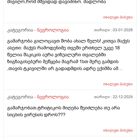
მივიღო,რომ მშვიდად დავიძინო. მადლობა
დამეწყოო და მაინტერესებს ამ მომენტში უკვე
ჩასდევს ელექტრული, მწვავე ტკივილები, თავისი
შეწყვეტილი მქონდა წამლები მეტიაგარ უნდა
დაბრუჟებებით და ნერვის კრთომით. გმადლობთ
დამელია და არის იმის შანსი რომ ნევროზიც ცალკე
იხილეთ
პასუხი
პასუხისთვის. ასაკი 28 წელია, თუ ამას მნიშვნელობა
მომქედებს ამ თავის საფეთქელთანდა შუბლის არეში
აქვს.
კატეგორია -
ნევროლოგია
თარიღი :
03-01-2026
მსუბუქ ტკივილებს და თვალის ტკივილს შეიძლება
ანთებაც მაქ ან სიმშრაკე მაგრან მოქმედებს თუარა
გამარჯობა გილოცავთ შობა ახალ წელს! კითვა მაქვს
ესე ყველაფერი ამაზე ან ამდენი ხანირო წამლებს ვსვა
ასეთი: მაქვს რამოდენიმე თვეში ერთხელ უკვე 18
რა მოვუხერხო მთელი ცხოვრება წამლებს ხომარ
წელია შაკიკის აურა ვიზუალური თვალებში
დავლევ რექსეპი კომბს ვსვავდი კიდე სტრეზამს კიდე
ზიგზაგისებური მეწყება მაგრამ 1სთ მერე გამდის
რაგაცებს აგარ მახსოვს სახელები დანარჩენის ა ხლა
,თავის ტკივილში არ გადადმდის.ადრე ექიმმა ამ
....ბოლოს სტრეზამს და ტრიტიკოს
აურის დროს რომ დაგეწყება იმიგრანი დალიეო 50მგ
მაგრამ არ დამილევია.დღეს ერთერთმა ნევროლოგმა
იხილეთ
პასუხი
თქვა რომ აურის დროს არაფრით არ უნდა დალიოთ
ტრიპტანებიო არ შეიძლებაო.ვერ გავიგე რომელია
კატეგორია -
ნევროლოგია
თარიღი :
22-12-2025
მართალი ? ან იმიგრანი ტრიპტანია ? ან როგორ უნდა
გამარჯობათ.ტრიტიკოს მიღება შეიძლება თუ არა
მოვიქცეთ? იქნებ რმე არსებობს რომ კვების სახით
სიცხის ვირუსის დროს???
რომ ეს აურა აღარ იყოს? მადლობა
იხილეთ
პასუხი