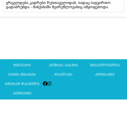
ვრცელდება კადრები რუსთაველიდან, სადაც სატვირთო
გადაბრუნდა - მანქანაში მცირეწლოვანიც იმყოფებოდა
მთავარი
კითხვა-პასუხი
ენციკლოპედია
ჩვენს შესახებ
რეკლამა
კონტაქტი
ხშირად დასმული
კითხვები
Mkurnali.ge © 2016 ყველა უფლება დაცულია
მასალების გადაბეჭდვა/რეპროდუცირება აკრძალულია,
იხილეთ
მასალის გამოყენების პირობები