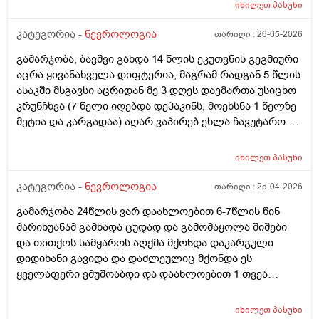
გადამივლის? სხვა სიპტომები არმაქვს მხოლოდ
იხილეთ
პასუხი
მსუბუქი თავის ტკივილები მაქვს შაბათ კვირას
დასვენება კი მქონდა მარა ბოლომდის არგდამიარა
კატეგორია -
ნევროლოგია
თარიღი :
26-05-2026
ხან თვალებში ჩადის ტკივილი ხანაც საფერთქლებში
გამარჯობა, ბავშვი გახდა 14 წლის ეკუთვნის გეგმიური
მიჭერს და ძირითადად უფრო თავის შუა და წინა
აცრა ყივანახველა დიფტერია, მაგრამ რადგან 5 წლის
მხარეს მტკივა თქვენ რას იტყვით რა არის მიზეზი
ასაკში მსგავსი აცრიდან მე 3 დღეს დაემართა უსიცხო
კრუნჩხვა (7 წელი იღებდა დეპაკინს, მოეხსნა 1 წელზე
მეტია და კარგადაა) აღარ ვაპირებ ეხლა ჩავუტარო ეს
აცრა, ისევ არ განახლდეს პროცესი. Ნევროლოგმა
არაა პრობლემაო მაგრამ მაინც ვშიშობ. Თუ საჭირო
იხილეთ
პასუხი
იქნა, მერე მერე ჩავუტარებ. Გთხოვთ დამაკვალიანეთ
კატეგორია -
ნევროლოგია
თარიღი :
25-04-2026
გამარჯობა 24წლის ვარ დაახლოებით 6-7წლის წინ
მარიხუანამ გამხადა ცუდად და გამომაყოლა შიშები
და თითქოს სამყაროს აღქმა მქონდა დაკარგული
დიდიხანი გავიდა და დაძლეულიც მქონდა ეს
ყველაფერი ვმუშოაბდი და დაახლოებით 1 თვეა
სამსახურიდან წამოვედი დამეწყო შფოთვები და
თითქოს სამყაროს აღქმა მაქვს დაკარგული ხმაურშიც
იხილეთ
პასუხი