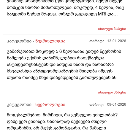
ვისმინე არაფრისმომცემი კომენტარები. იქნებ თქვენ
მომცეთ სწორი მიმართულება. მოკლედ, 4 წელია, რაც
საჯდომი ნერვი მტკივა. ორჯერ გადავიღე MRI და
კომპრესია არ ისახება ნერვზე, მხოლოდ მცირედი
პროტრუზია (5 მმ) მე-5 მალაზე. ნევროლოგებმა და
იხილეთ
პასუხი
ნეიროქირურგმაც მითხრეს, რომ ეს უნდა ყოფილიყო
deep gluteral syndrome ან phyriformis სინდრომი.
კატეგორია -
ნევროლოგია
თარიღი :
13-01-2026
ვიკეთებდი უამრავ მანიპულაციას (ელექტრო, ტეკარო,
გამარჯობათ მოკლედ 5 6 წელიაააა ვიღებ ნევროზის
მაგნიტო თერაპიები) შედეგი-0. რეაბილიტოლოგმა
წამლებს ექიმის დანიშნულებით რათქმაუნდა
მითხრა, რომ ამას უნდოდა ვარჯიში, რომ საჯდომი
ანტიდეპრესანტებს და ამდენი ხნით და წარამარა
კუნთები გამზრდოდა და ნერვზე დაწოლაც არ
სხვადასხვა ანტიდეორესანტების მიიღება იწვევს
მოხდებაო. დავიწყე პირად ტრენერთან მუშაობა,
თუარა რაიმეე სხვა დაავადებებს გართულებებს ან
ნებისმიერი დატვირთვა მიუარესებს ამ ტკივილებს,
იმუნიტეტის დასუსტებას რადგან რამდენჯერაც მიწევს
რქც ფაქტია, მსხლისებრის გაწელვებით არ გვარდება.
ხოლმე უკვე წამლის შეწყვეტაა რამოდენიმე დღით
ტკივილი ხერხემლის ქვედა სეგმენტიდან მეწყენა და
იხილეთ
პასუხი
ადრე სულ ვირუსი ანრამე მსგავსი მხვდება ალბად
ჩართულია მარცხენა მენჯი, ბარძაყი, მუზლი, წვივი,
დამთხვევააა და მოკლედ რომ მოვრჩები ხოლმე
კატეგორია -
ნევროლოგია
თარიღი :
09-01-2026
ტერფი, მოკლედ მთლიანად ნერვის ჩაყოლებაზე.
წამლებს და რაგაცა და ვირუსიც გაივლისს ახლა სხვა
იქნებ მითხრათ, სხვა რა შეიძლება იყოს გამომწვევი
მოგესალმებით. მირჩიეთ, რა ვუშველო უძილობას?
რაგაცები იჩენს ხოლმე თავს მაგალითად ცხვირში
მიზეზი და რა იქმება ამ შემთხვევაში სწორი
ღამე ვერ ვიძინებ. საშინლად მექავება მთელი
გაჭედილობა მქონდა საშინელი და ყელის ტკივილიდა
მკურნალობა ? პ.ს. ტკივილი მუხლამდე არაა მხოლოდ,
ორგანიზმი. არ მაქვს გამონაყარი. რა წამალი
რომ გამიარა ახკა თვალის ბუნდოვანი ხედვა წვა
რაც პირიფორისს ახასიათებს, მთლიანად ფეხს