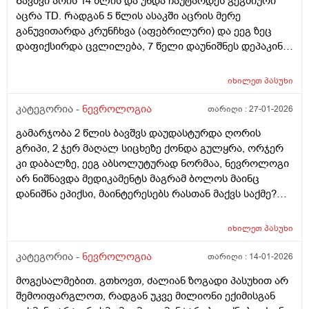
Ბავშვი არის 14 წლის და უნდა ჩაუტარდეს გეგმიური
აცრა TD. Რადგან 5 წლის ასაკში აცრის მერე
განუვითარდა კრუნჩხვა (აფებრილური) და ეეგ ზეც
დაფიქსირდა ცვლილება, 7 წელი დაუნიშნეს დეპაკინი.
2 წელია რაც მოეხსნა წამალი. Ძალიან ვშიშობ ახლა
აცრის ჩატარებას. Ნევრილოგმა გაუკეთეთო მაგრამ
იხილეთ
პასუხი
ვერ გავრისკავ. Ან ხომ არაა შესაძლებელი ცალ
ცალკე გავუკეთო ან საერთოდ არა. Თუ დასჭირდა
კატეგორია -
ნევროლოგია
თარიღი :
27-01-2026
როდესმე, მერე ჩავუტარებ. Მადლობა წინასწარ.
გამარჯობა 2 წლის ბავშვს დაუდასტურდა ღორის
გრიპი, 2 ჯერ მაღალ სიცხეზე ქონდა გულყრა, ორჯერ
კი დაბალზე, ეეგ აბსოლუტურად ნორმაა, ნევროლოგი
არ ნიშნავდა მედიკამენტს მაგრამ ბოლოს მაინც
დანიშნა ეპიქსი, მაინტერესებს რასთან მაქვს საქმე?
ეპიქსის ფონზე გულყრა ისევ შესაძლებელია და
რამდენი ხანი უნდა მიიღოს ეს წამალი. წინანსწარ
იხილეთ
პასუხი
უღრმესი მადლობა
კატეგორია -
ნევროლოგია
თარიღი :
14-01-2026
მოგესალმებით. გთხოვთ, ძალიან ზოგადი პასუხით არ
შემოიფარგლოთ, რადგან უკვე მილიონი ექიმისგან