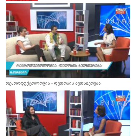
რეპროდუქტოლოგია - დედობის ბედნიერება