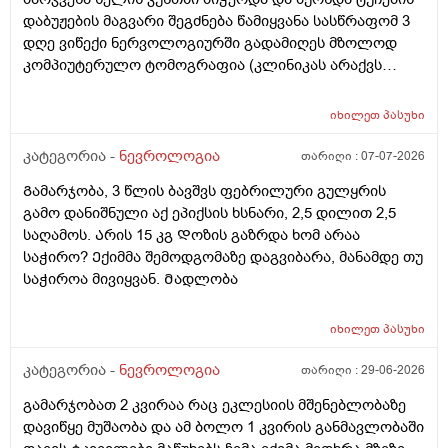
დაბუჟების მაგვარი შეგძნება წამიყვანა სასწრაფომ 3
დღე ვიწექი ნერვოლოგიურში გადამიღეს მზოლოდ
კომპიუტერულო ტომოგრაფია (კლინიკას არაქვს
ემერაის აპარატი) მითხრეს არაფერია თავში
ნეტვოზულოაო გამოწერისას წავედი კვლავ გადავიღე
იხილეთ
პასუხი
თავის კომპიუტერული ტომოგრაფია კვოავ მითხრეს
მწვავე არაფერიაო ძალიან ვნერვიულობ ხელ თითქოს
კატეგორია -
ნევროლოგია
თარიღი :
07-07-2026
ოსევ მოჭერს მაქვს ტუჩების ხანდახან გაბტუების
Გამარჯობა, 3 წლის ბავშვს ფებრილური გულყრის
შეგძნება რას მიღჩევთ რა გამოკვლევა ჩავიტარო ვერ
გამო დანიშნული აქ ეპიქსის ხსნარი, 2,5 დილით 2,5
ვშვიდები სულ შიშო ვარ ერთი თვე გავიდა და
საღამოს. Არის 15 კგ Დოზის გაზრდა ხომ არაა
სიმპტომები არ ქრება
საჭირო? Ექიმმა შემოდგომაზე დაგვიბარა, მანამდე თუ
საჭიროა მივიყვან. Მადლობა
იხილეთ
პასუხი
კატეგორია -
ნევროლოგია
თარიღი :
29-06-2026
გამარჯობათ 2 კვირაა რაც ეკლესიის მშენებლობაზე
დავიწყე მუშაობა და ამ ბოლო 1 კვირის განმავლობაში