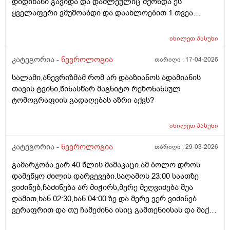
დიდიხანი გავიდა და დაძლეულიც მქონდა ეს
ყველაფერი ვმუშოაბდი და დაახლოებით 1 თვეა
სამსახურიდან წამოვედი დამეწყო შფოთვები და
თითქოს სამყაროს აღქმა მაქვს დაკარგული ხმაურშიც
იხილეთ
პასუხი
დიდხანს ვერ ვჩერდები თითქოს არარეალურია
ყველაფერი თითქოს გიჟდები, ექიმთანახ ვიყავი
კატეგორია -
ნევროლოგია
თარიღი :
17-04-2026
ესრიბელი და ნოოფენი დამინიშნა მაგრამ ეს
სალამი,ანევრიზმამ რომ არ დააზიანოს ადამიანის
სამყაროს აღქმა მაინც ისევ ისეა იქნებ რჩევა მომცეთ
თავის ტვინი,წინასწარ მაგნიტო რეზონანსულ
ან ხოარ გამძაფრდება უფრო მადლობა წინასწარ
ტომოგრაფიის გადაღებას აზრი აქვს?
იხილეთ
პასუხი
კატეგორია -
ნევროლოგია
თარიღი :
29-03-2026
გამარჯობა.ვარ 40 წლის მამაკაცი.ამ ბოლო დროს
დამეწყო ძილის დარვევები.საღამოს 23:00 საათზე
ვიძინებ,ჩაძინება არ მიჭირს,მერე მეღვიძება შუა
ღამით,ხან 02:30,ხან 04:00 ზე და მერე ვერ ვიძინებ
ვერაფრით და თუ ჩამეძინა ისიც გამთენიისას და მაქვს
ფხიზელი ძილი,დილით ვიღვიძებ უენერგიოდ. დავიწყე