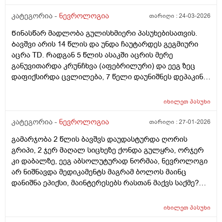
კატეგორია -
ნევროლოგია
თარიღი :
24-03-2026
Წინასწარ მადლობა გულისხმიერი პასუხებისათვის.
Ბავშვი არის 14 წლის და უნდა ჩაუტარდეს გეგმიური
აცრა TD. Რადგან 5 წლის ასაკში აცრის მერე
განუვითარდა კრუნჩხვა (აფებრილური) და ეეგ ზეც
დაფიქსირდა ცვლილება, 7 წელი დაუნიშნეს დეპაკინი.
2 წელია რაც მოეხსნა წამალი. Ძალიან ვშიშობ ახლა
აცრის ჩატარებას. Ნევრილოგმა გაუკეთეთო მაგრამ
იხილეთ
პასუხი
ვერ გავრისკავ. Ან ხომ არაა შესაძლებელი ცალ
ცალკე გავუკეთო ან საერთოდ არა. Თუ დასჭირდა
კატეგორია -
ნევროლოგია
თარიღი :
27-01-2026
როდესმე, მერე ჩავუტარებ. Მადლობა წინასწარ.
გამარჯობა 2 წლის ბავშვს დაუდასტურდა ღორის
გრიპი, 2 ჯერ მაღალ სიცხეზე ქონდა გულყრა, ორჯერ
კი დაბალზე, ეეგ აბსოლუტურად ნორმაა, ნევროლოგი
არ ნიშნავდა მედიკამენტს მაგრამ ბოლოს მაინც
დანიშნა ეპიქსი, მაინტერესებს რასთან მაქვს საქმე?
ეპიქსის ფონზე გულყრა ისევ შესაძლებელია და
რამდენი ხანი უნდა მიიღოს ეს წამალი. წინანსწარ
იხილეთ
პასუხი
უღრმესი მადლობა