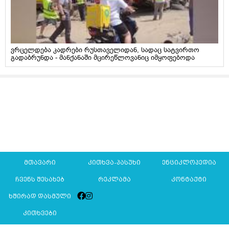
ვრცელდება კადრები რუსთაველიდან, სადაც სატვირთო
გადაბრუნდა - მანქანაში მცირეწლოვანიც იმყოფებოდა
მთავარი
კითხვა-პასუხი
ენციკლოპედია
ჩვენს შესახებ
რეკლამა
კონტაქტი
ხშირად დასმული
კითხვები