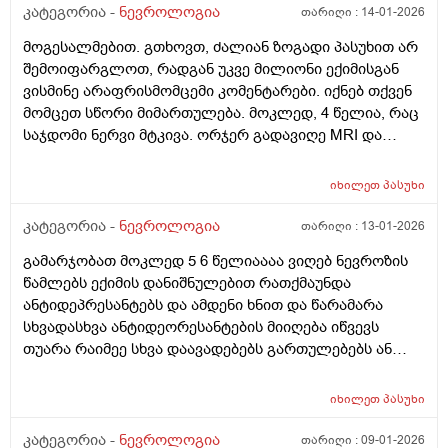
კატეგორია -
ნევროლოგია
თარიღი :
14-01-2026
მოგესალმებით. გთხოვთ, ძალიან ზოგადი პასუხით არ
შემოიფარგლოთ, რადგან უკვე მილიონი ექიმისგან
ვისმინე არაფრისმომცემი კომენტარები. იქნებ თქვენ
მომცეთ სწორი მიმართულება. მოკლედ, 4 წელია, რაც
საჯდომი ნერვი მტკივა. ორჯერ გადავიღე MRI და
კომპრესია არ ისახება ნერვზე, მხოლოდ მცირედი
პროტრუზია (5 მმ) მე-5 მალაზე. ნევროლოგებმა და
იხილეთ
პასუხი
ნეიროქირურგმაც მითხრეს, რომ ეს უნდა ყოფილიყო
deep gluteral syndrome ან phyriformis სინდრომი.
კატეგორია -
ნევროლოგია
თარიღი :
13-01-2026
ვიკეთებდი უამრავ მანიპულაციას (ელექტრო, ტეკარო,
გამარჯობათ მოკლედ 5 6 წელიაააა ვიღებ ნევროზის
მაგნიტო თერაპიები) შედეგი-0. რეაბილიტოლოგმა
წამლებს ექიმის დანიშნულებით რათქმაუნდა
მითხრა, რომ ამას უნდოდა ვარჯიში, რომ საჯდომი
ანტიდეპრესანტებს და ამდენი ხნით და წარამარა
კუნთები გამზრდოდა და ნერვზე დაწოლაც არ
სხვადასხვა ანტიდეორესანტების მიიღება იწვევს
მოხდებაო. დავიწყე პირად ტრენერთან მუშაობა,
თუარა რაიმეე სხვა დაავადებებს გართულებებს ან
ნებისმიერი დატვირთვა მიუარესებს ამ ტკივილებს,
იმუნიტეტის დასუსტებას რადგან რამდენჯერაც მიწევს
რქც ფაქტია, მსხლისებრის გაწელვებით არ გვარდება.
ხოლმე უკვე წამლის შეწყვეტაა რამოდენიმე დღით
ტკივილი ხერხემლის ქვედა სეგმენტიდან მეწყენა და
იხილეთ
პასუხი
ადრე სულ ვირუსი ანრამე მსგავსი მხვდება ალბად
ჩართულია მარცხენა მენჯი, ბარძაყი, მუზლი, წვივი,
დამთხვევააა და მოკლედ რომ მოვრჩები ხოლმე
კატეგორია -
ნევროლოგია
თარიღი :
09-01-2026
ტერფი, მოკლედ მთლიანად ნერვის ჩაყოლებაზე.