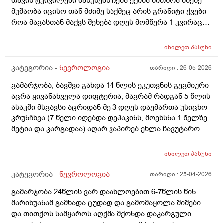
თავის ტკივილები მაწუხებს ჩემა ექიმა მითხრა მზეზე
მუშაობა იცისო თან მძიმე საქმეც არის გრანიტი ქვები
როა მაგასთან მაქვს შეხება დღეს მომწერა 1 კვირაც
დააკვირდი თუ არ გადაგიარა მოდიო და რავი
გადამივლის? სხვა სიპტომები არმაქვს მხოლოდ
იხილეთ
პასუხი
მსუბუქი თავის ტკივილები მაქვს შაბათ კვირას
დასვენება კი მქონდა მარა ბოლომდის არგდამიარა
კატეგორია -
ნევროლოგია
თარიღი :
26-05-2026
ხან თვალებში ჩადის ტკივილი ხანაც საფერთქლებში
გამარჯობა, ბავშვი გახდა 14 წლის ეკუთვნის გეგმიური
მიჭერს და ძირითადად უფრო თავის შუა და წინა
აცრა ყივანახველა დიფტერია, მაგრამ რადგან 5 წლის
მხარეს მტკივა თქვენ რას იტყვით რა არის მიზეზი
ასაკში მსგავსი აცრიდან მე 3 დღეს დაემართა უსიცხო
კრუნჩხვა (7 წელი იღებდა დეპაკინს, მოეხსნა 1 წელზე
მეტია და კარგადაა) აღარ ვაპირებ ეხლა ჩავუტარო ეს
აცრა, ისევ არ განახლდეს პროცესი. Ნევროლოგმა
არაა პრობლემაო მაგრამ მაინც ვშიშობ. Თუ საჭირო
იხილეთ
პასუხი
იქნა, მერე მერე ჩავუტარებ. Გთხოვთ დამაკვალიანეთ
კატეგორია -
ნევროლოგია
თარიღი :
25-04-2026
გამარჯობა 24წლის ვარ დაახლოებით 6-7წლის წინ
მარიხუანამ გამხადა ცუდად და გამომაყოლა შიშები
და თითქოს სამყაროს აღქმა მქონდა დაკარგული