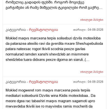
რომელიც გადადის ფეხში. როგორ მოვიქცე
ვარჯიშები ან რამე მიშველის ტკივილები რომ გაქრეს.
როცა ვზივარ ადგომა მიჭირსს კიბეზე ვერ ავდივარ და
ვერც დავრბივარ.ტკივილი ცოტა მაშინ მიმსუბუქდება
იხილეთ
პასუხი
როცა ვწევარ.პოსტებიც ვნახე მანუალურ თერაპიებზე
და როგორი შედეგი მექნება ან რა გავიკეთო გთხოვთ
კატეგორია -
რევმატოლოგია
თარიღი :
04-06-2026
დახმარებას.მადლობა
Mokled maqvs marcxena terpis soliseburi dzvlis motexiloba
da patarazea atexilio ravi da gverdita mxare Sheshupebulioda
patara natexsac rogori tkivili scodnia pexze gavlas
normalurad ramden xanshi shevdzleb an mismmere
sheidzleba tuara didxans pexze dgoma an siaruli..(
Samsaxurshi)dzilis dros marcxena marjvena mxarss ro
davwve rogor davwve marcxena mxares ro vwvebi dzilis
იხილეთ
პასუხი
dros pexeb shua balishi midevs an sworad da ase
sheidzleba? Imitoro dzilshi asetuise gadavbrundebi da ravi
კატეგორია -
რევმატოლოგია
თარიღი :
04-06-2026
meshinia ramear daziandes imitoro shuadgisitac da dilitac
Mokled mogweret rom maqvs marcxena pexis terpiis
didxans wolac ar shemidzlia waramara vdgebi 30wutshi
mediialuri soliseburiii Dzvliis wina Kiidis motexilobaa.. Da
ertxel an 1saatshinertxel da davdivar an tualetshi shevdivaran
meore dgea rac tabashiri maqvs magram sagamoti upro
aivanze skmaze vjdebi da sigarets vewevi da tabashiri ro
mwvavdeba tkivilii ise ro mayvirebs ramis mocheriti da
quslzea gamoshverili imas vadeb da araa veyrdnobii.