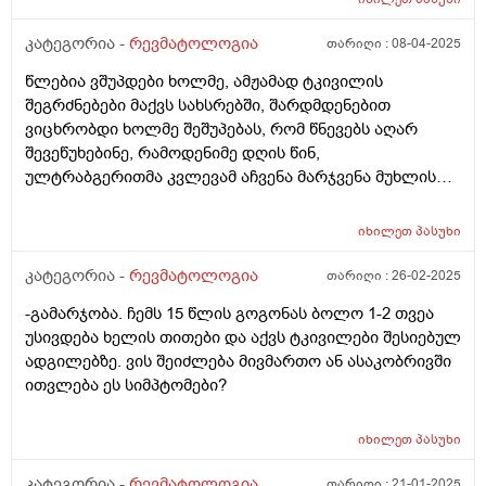
კატეგორია -
რევმატოლოგია
თარიღი :
08-04-2025
წლებია ვშუპდები ხოლმე, ამჟამად ტკივილის
შეგრძნებები მაქვს სახსრებში, შარდმდენებით
ვიცხრობდი ხოლმე შეშუპებას, რომ წნევებს აღარ
შევეწუხებინე, რამოდენიმე დღის წინ,
ულტრაბგერითმა კვლევამ აჩვენა მარჯვენა მუხლის
სახსარში მცირე სითხური გამონაჟონი, მუხლქვეშა
ფოსოში კი ანექოგენური ცისტური ჩანართი ზომით 15/9
იხილეთ
პასუხი
მმ, შეუძლია თუ არა შშუპების მიზეზი იყოს ეს დიაგნოზი
და მკურნალობის რა საშუალებას მივმართო?
კატეგორია -
რევმატოლოგია
თარიღი :
26-02-2025
-გამარჯობა. ჩემს 15 წლის გოგონას ბოლო 1-2 თვეა
უსივდება ხელის თითები და აქვს ტკივილები შესიებულ
ადგილებზე. ვის შეიძლება მივმართო ან ასაკობრივში
ითვლება ეს სიმპტომები?
იხილეთ
პასუხი
კატეგორია -
რევმატოლოგია
თარიღი :
21-01-2025