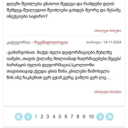
დღეში შეიძლება ვნახოთ შედეგი და რამდენი დღის
შემდეგ-შუალედით შეიძლება გახდეს მეორე და მესამე
ინექციები საჭირო?
იხილეთ
პასუხი
კატეგორია -
რევმატოლოგია
თარიღი :
14-11-2024
-გამარჯობათ. მაქვს ძვლი დეფორმაციები,შუბლზე
იამები,,თავის ქალაზე მთლიანად ჩაღრმავებები,წვჯვს/
ბარძაყის ძვლის დეფორმაცია,სკოლიოზი
თავისთავად.ქვედა ყბის წინა კბილები წამოსვლა
წინ.ანუ ჩაკბეჩით ვერ ვჭამ,ვერც ვაშლს ვერ ლც
პურს.ოსტეომალაცია არის თუ რაქიტი ქრონიკული არ
ვიცი..14 წელია რაც ვებრძვი.მიზეზის
იხილეთ
პასუხი
დასადგენად,რომელი პროფილის ექიმთან უნდა
მივიდე,რევმატოლოგის პაციენტი ვარ?
1
2
3
4
5
6
7
8
9
10