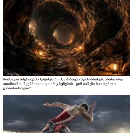
სამხრეთ ამერიკაში გიგანტური გვირაბები აღმოაჩინეს: ისინი არც
ადამიანის შექმნილია და არც ბუნების - ვინ ააშენა საიდუმლო
ლაბირინთები?