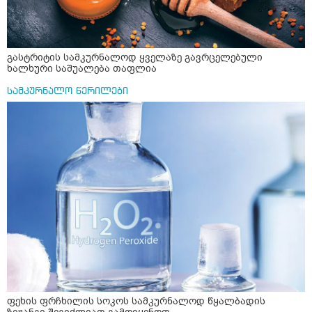
საღამოს ვახშამზე რომ მივიღო თუ შეიძლება? P.S მიზანი
არის ანთების საწინააღმდეგო,ანტიოქსიდანტური და
დამამშვიდებელი( მშვიდი ძილისთვის)
გასტრიტის სამკურნალოდ ყველაზე გავრცელებული
ხალხური საშუალება თაფლია
სამკურნალო წერილები
ფეხის ფრჩხილის სოკოს სამკურნალოდ წყალბადის