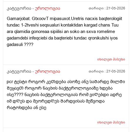
კატეგორია -
უროლოგია
თარიღი :
27-05-2026
Gamarjobat. GtxoovT mipasuxot.Uretris nacxis baqterologiit
tundac 1-2tveshi seqsualuri kontaktidan kargad chans Tuu
ara qlamidia gonoreaa sipiilisi an soko an sxva romelime
gadamdebi infeqciebi da baqteriebi tundac qronikulshi iyos
gadasuli ????
იხილეთ
პასუხი
კატეგორია -
უროლოგია
თარიღი :
27-05-2026
pcr ტესტი როგორ კეᲗდება ასოზე ანუ საᲨარდე მილᲨი
ᲨეყავᲗ როგორ ნაცხის ბაქტეროლოგიაზე ხდება
ისე???? ნაცხის ბაქტეროლოგიას რომ ვიᲦებდი ადრე
იმ დᲦეს და მეორედᲦეს Შარდვისას მეწვოდა
რატოხდება ან ესე
იხილეთ
პასუხი