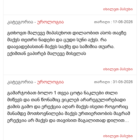
მაქვს დაქაჩვისას 1 სანტიმეტრით ჩამოდის მხოლოდ
ასევე არაერექციულ დროსაც სადღაც ეგრე 1
იხილეთ
პასუხი
სანტიმეტრი სანტიმეტნახევარი ჩამოდის ხოლო
ერექცირებულის დროს უბრალოდ მერე გარშემოც
კატეგორია -
უროლოგია
თარიღი :
17-06-2026
სივდება და რომ ვქაჩავ პატარაზე თავიც ოდნავ
გთხოვთ მალევე მიპასუხოთ დილაობით ასოს თავზე
იქაჩება ხოლმე და ცოტა დაჭიმვასაც ვგრძნობსავით
მაქვს თეთრი ნადები და ცუდი სუნი აქვს. რა
ლაგამის არეში
დაავადებასთან მაქვს საქმე და საშიშია თუარა.
ექიმთან ვაპირებ მალევე მისვლას
იხილეთ
პასუხი
კატეგორია -
უროლოგია
თარიღი :
31-05-2026
გამარჯობათ ბოლო 1 თვეა ცოტა ნაკლები ძილი
მიწევს და თან წონაშიც ვიკლებ არარეგულირებადი
ჭამის გამო და ერექცია აღარ მაქვს ისეთი როგორიც
მანამდე მოთხოვნილება მაქვს ურთიერთობის მაგრამ
ერექცია არ მაქვს და თავისით მაგალითად დილით
როცა მქონდა მანამდე ეხლა აღარ მაქვს
იხილეთ
პასუხი