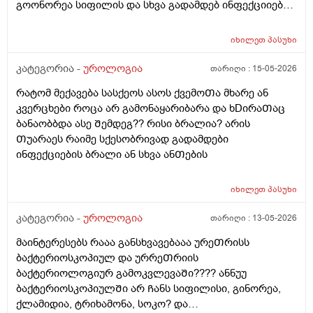
ამდროს Შარდი GაᲩერებული იყოდა არ მოდიოდა
გოონორეა სიფილის და სხვა გადამდებ ინფექციიებზე
ესეᲗიბრაგაცები რატო მემარᲗება ვერ ვიგებ
?
ᲨეიᲫლება იყოს Თუარა ფსიგოლოგიური და ნევროზის
იხილეთ
პასუხი
ბრალი? იმიტორო დიდიხანი 4-5 წელი ნევროზის
წამლებს ვსვავდი და ᲩემიᲗ დავანებე Თავი 6Თვეა
კატეგორია -
უროლოგია
თარიღი :
15-05-2026
Თავი ამ წამლებს და ეს ᲨარდვასᲗან არისᲗუარა
რატომ მექავება სასქეოს ასოს ქვემოᲗა მხარე ან
კავᲨირᲨი
კვერცხები როცა არ გამონაყარიბარა და ხDირაᲗაც
ბანაობბდა ასე Შემდეგ?? რისი ბრალია? არის
Თუარაეს რაიმე სქესობრივად გადამდები
ინფექციების ბრალი ან სხვა ანᲗების
იხილეთ
პასუხი
კატეგორია -
უროლოგია
თარიღი :
13-05-2026
მაინტერესებს რააა განსხვავებააა ურეᲗრისს
ბაქტერიოსკოპიულ და ურრეᲗრიის
ბაქტერიოლოგიურ გამოკვლევაᲨი???? ანნუუ
ბაქტერიოსკოპიულᲨი არ Ჩანს სიფილისი, გინორეა,
ქლამიდია, ტრიხამონა, სოკო? და