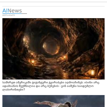
სამხრეთ ამერიკაში გიგანტური გვირაბები აღმოაჩინეს: ისინი არც
ადამიანის შექმნილია და არც ბუნების - ვინ ააშენა საიდუმლო
ლაბირინთები?