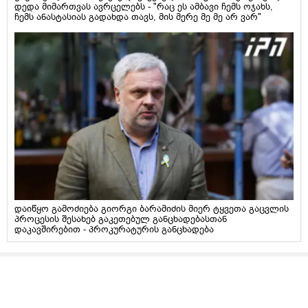
დედა მიმართვას ავრცელებს - "რაც ეს ამბავი ჩემს ოჯახს,
ჩემს ანასტასიას გადახდა თავს, მის მერე მე მე არ ვარ"
დაიწყო გამოძიება გიორგი ბარამიძის მიერ ტყვეთა გაცვლის
პროცესის შესახებ გაკეთებულ განცხადებასთან
დაკავშირებით - პროკურატურის განცხადება