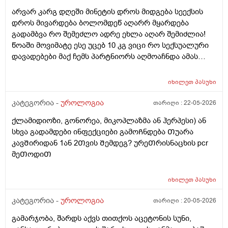
არვარ კარგ დღეში მინეტის დროს მიდგება სეექსის
დროს მივარდება ბოლომდეწ აღარრ მყარდება
გადამბვა რო შემეძლო ადრე ეხლა აღარ შემიძლია!
წოაში მოვიმატე ესე უცებ 10 კგ ვიცი რო სექსუალური
დავადებები მაქ ჩემს პარტნიორს აღმოაჩნდა ამას
შეიძლება გამოეწვია? ერექციული დისფუნქცია და რა
დამიჯდეება ანალიევი ექიმთან ვიზიდი რო ვიცოდე ამ
იხილეთ
პასუხი
1 თვეში მივიდე
კატეგორია -
უროლოგია
თარიღი :
22-05-2026
ქლამიდიოზი, გონორეა, მიკოპლაზმა ან ჰერპესი) ან
სხვა გადამდები ინფექციები გამოᲩნდება Თუარა
კავᲨირიდან 1ან 2Თვის Შემდეგ? ურეᲗრისნაცხის pcr
მეᲗოდიᲗ
იხილეთ
პასუხი
კატეგორია -
უროლოგია
თარიღი :
20-05-2026
გამარჯობა, შარდს აქვს თითქოს აცეტონის სუნი,