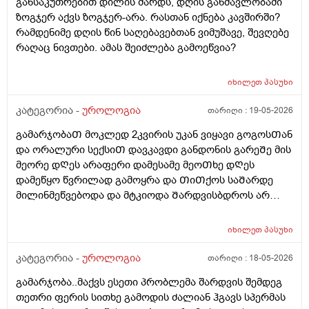
განსაკუთრებით დილის შარდს, დღის განმავლობაში
ზოგჯერ აქვს ზოგჯერ-არა. რასთან იქნება კავშირში?
რამდენიმე დღის წინ საღებავებთან ვიმუშავე, შევღებე
რაღაც ნივთები. ამას შეიძლება გამოეწვია?
იხილეთ
პასუხი
კატეგორია -
უროლოგია
თარიღი :
19-05-2026
გამარჯობაᲗ მოკლედ 2კვირის უკან ვიყავი გოგოსᲗან
და ორალური სექსიᲗ დავკავდი განდონის გარეᲨე მის
მეორე დᲦეს არაფერი დამესამე მეოᲗხე დᲦეს
დამეწყო წვრილად გამოყრა და ᲗიᲗქოს საᲨარდე
მილინმეწვებოდა და მტკიოდა Შარდვისბდროს არ
მეწვებოდა მარა პენისი Თავის რაᲦაც ერᲗი
კონკრეტული ადგილი მტკიოდა. მერე ვისხავდი
იხილეთ
პასუხი
მირამისტინს და მაკმირორს ვისვავდი და და გამიარა
რო ვᲨარდავდი Შარდი Შიგ რᲩებოდაა წვეᲗები
კატეგორია -
უროლოგია
თარიღი :
18-05-2026
ვგრდზნობდი და რომ ვᲨარდავდი კიდე ვგრᲫნობდი
გამარჯობა..მაქვს ესეთი პრობლემა შარდვის შემდეგ
Ჩერდებოდა Შარდიმერე ᲗიᲗქოს გამიარაა არც
თეთრი ფერის სითხე გამოდის ძალიან ჰგავს სპერმას
გამონაყრის ქავილი არ მქონდა არაფერი არაფეტი