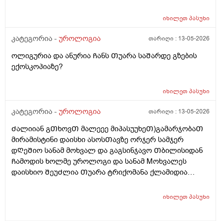
ბაქტერიოლოგიურᲨი Ჩანს? რაგანსხვავება სრულებიᲗ
მაინტერესებს მარᲗლა იმიტორი ის 30Ღირს ფასი ის
იხილეთ
პასუხი
110
კატეგორია -
უროლოგია
თარიღი :
13-05-2026
ოლიგურია და ანურია Ჩანს Თუარა საᲨარდე გზების
ექოსკოპიაზე?
იხილეთ
პასუხი
კატეგორია -
უროლოგია
თარიღი :
13-05-2026
Ძალიიან გᲗხოვᲗ მალეეე მიპასუუხეᲗ)გამარჯობაᲗ
მირამისტინი დაისხი ასოსᲗავზე ორჯერ სამჯერ
დᲦეᲨიო სანამ მოხვალ და გაგსინჯავო Თბილისიდან
Ჩამოდის ხოლმე უროლოგი და სანამ Mოხვალეს
დაისხიო ᲨეუᲫლია Თუარა ტრიქომანა ქლამიდია
სიფილის გონორეა და სოკოების ᲨენიᲦბვა ? ისე რო
ნაცხის ანალიზს რო გავიკეᲗებ არ გამოᲩნდეს? მეორე
იხილეთ
პასუხი
დᲦეა ვისხავ და ტკივილები ისე აგარ მაქ ასოს Თავის
და არც ᲨიგნიᲗა საᲨარდე მილის წვა და ტკივილიც