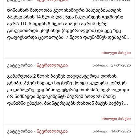
Წინასწარ მადლობა გულისხმიერი პასუხებისათვის.
Ბავშვი არის 14 წლის და უნდა ჩაუტარდეს გეგმიური
აცრა TD. Რადგან 5 წლის ასაკში აცრის მერე
განუვითარდა კრუნჩხვა (აფებრილური) და ეეგ ზეც
დაფიქსირდა ცვლილება, 7 წელი დაუნიშნეს დეპაკინი.
2 წელია რაც მოეხსნა წამალი. Ძალიან ვშიშობ ახლა
აცრის ჩატარებას. Ნევრილოგმა გაუკეთეთო მაგრამ
იხილეთ
პასუხი
ვერ გავრისკავ. Ან ხომ არაა შესაძლებელი ცალ
ცალკე გავუკეთო ან საერთოდ არა. Თუ დასჭირდა
კატეგორია -
ნევროლოგია
თარიღი :
27-01-2026
როდესმე, მერე ჩავუტარებ. Მადლობა წინასწარ.
გამარჯობა 2 წლის ბავშვს დაუდასტურდა ღორის
გრიპი, 2 ჯერ მაღალ სიცხეზე ქონდა გულყრა, ორჯერ
კი დაბალზე, ეეგ აბსოლუტურად ნორმაა, ნევროლოგი
არ ნიშნავდა მედიკამენტს მაგრამ ბოლოს მაინც
დანიშნა ეპიქსი, მაინტერესებს რასთან მაქვს საქმე?
ეპიქსის ფონზე გულყრა ისევ შესაძლებელია და
რამდენი ხანი უნდა მიიღოს ეს წამალი. წინანსწარ
იხილეთ
პასუხი
უღრმესი მადლობა
კატეგორია -
ნევროლოგია
თარიღი :
14-01-2026