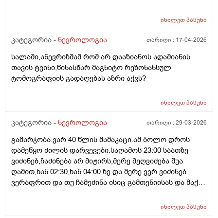
სამსახურიდან წამოვედი დამეწყო შფოთვები და
თითქოს სამყაროს აღქმა მაქვს დაკარგული ხმაურშიც
იხილეთ
პასუხი
დიდხანს ვერ ვჩერდები თითქოს არარეალურია
ყველაფერი თითქოს გიჟდები, ექიმთანახ ვიყავი
კატეგორია -
ნევროლოგია
თარიღი :
17-04-2026
ესრიბელი და ნოოფენი დამინიშნა მაგრამ ეს
სალამი,ანევრიზმამ რომ არ დააზიანოს ადამიანის
სამყაროს აღქმა მაინც ისევ ისეა იქნებ რჩევა მომცეთ
თავის ტვინი,წინასწარ მაგნიტო რეზონანსულ
ან ხოარ გამძაფრდება უფრო მადლობა წინასწარ
ტომოგრაფიის გადაღებას აზრი აქვს?
იხილეთ
პასუხი
კატეგორია -
ნევროლოგია
თარიღი :
29-03-2026
გამარჯობა.ვარ 40 წლის მამაკაცი.ამ ბოლო დროს
დამეწყო ძილის დარვევები.საღამოს 23:00 საათზე
ვიძინებ,ჩაძინება არ მიჭირს,მერე მეღვიძება შუა
ღამით,ხან 02:30,ხან 04:00 ზე და მერე ვერ ვიძინებ
ვერაფრით და თუ ჩამეძინა ისიც გამთენიისას და მაქვს
ფხიზელი ძილი,დილით ვიღვიძებ უენერგიოდ. დავიწყე
მელატონინის მიღება 3 მგ ამივლაბი. მომცა კარგი
იხილეთ
პასუხი
შედეგი.ვიძინებ 23:00 ზე და ვიღვიძებ 06:30 ან 07:00