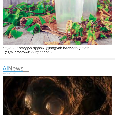
არყის კვირტები ფეხის კუნთების სპაზმის დროს
მდგომარეობას ამსუბუქებს