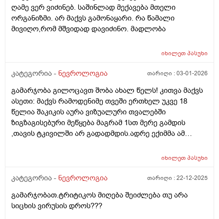
მიზეზი და რა იქმება ამ შემთხვევაში სწორი
ღამე ვერ ვიძინებ. საშინლად მექავება მთელი
გაჭედილობა მქონდა საშინელი და ყელის ტკივილიდა
მკურნალობა ? პ.ს. ტკივილი მუხლამდე არაა მხოლოდ,
ორგანიზმი. არ მაქვს გამონაყარი. რა წამალი
რომ გამიარა ახკა თვალის ბუნდოვანი ხედვა წვა
რაც პირიფორისს ახასიათებს, მთლიანად ფეხს
მივიღო,რომ მშვიდად დავიძინო. მადლობა
დამეწყოო და მაინტერესებს ამ მომენტში უკვე
ჩასდევს ელექტრული, მწვავე ტკივილები, თავისი
შეწყვეტილი მქონდა წამლები მეტიაგარ უნდა
დაბრუჟებებით და ნერვის კრთომით. გმადლობთ
დამელია და არის იმის შანსი რომ ნევროზიც ცალკე
იხილეთ
პასუხი
პასუხისთვის. ასაკი 28 წელია, თუ ამას მნიშვნელობა
მომქედებს ამ თავის საფეთქელთანდა შუბლის არეში
აქვს.
კატეგორია -
ნევროლოგია
თარიღი :
03-01-2026
მსუბუქ ტკივილებს და თვალის ტკივილს შეიძლება
ანთებაც მაქ ან სიმშრაკე მაგრან მოქმედებს თუარა
გამარჯობა გილოცავთ შობა ახალ წელს! კითვა მაქვს
ესე ყველაფერი ამაზე ან ამდენი ხანირო წამლებს ვსვა
ასეთი: მაქვს რამოდენიმე თვეში ერთხელ უკვე 18
რა მოვუხერხო მთელი ცხოვრება წამლებს ხომარ
წელია შაკიკის აურა ვიზუალური თვალებში
დავლევ რექსეპი კომბს ვსვავდი კიდე სტრეზამს კიდე
ზიგზაგისებური მეწყება მაგრამ 1სთ მერე გამდის
რაგაცებს აგარ მახსოვს სახელები დანარჩენის ა ხლა
,თავის ტკივილში არ გადადმდის.ადრე ექიმმა ამ
....ბოლოს სტრეზამს და ტრიტიკოს
აურის დროს რომ დაგეწყება იმიგრანი დალიეო 50მგ
მაგრამ არ დამილევია.დღეს ერთერთმა ნევროლოგმა
იხილეთ
პასუხი
თქვა რომ აურის დროს არაფრით არ უნდა დალიოთ
ტრიპტანებიო არ შეიძლებაო.ვერ გავიგე რომელია
კატეგორია -
ნევროლოგია
თარიღი :
22-12-2025
მართალი ? ან იმიგრანი ტრიპტანია ? ან როგორ უნდა
გამარჯობათ.ტრიტიკოს მიღება შეიძლება თუ არა
მოვიქცეთ? იქნებ რმე არსებობს რომ კვების სახით
სიცხის ვირუსის დროს???
რომ ეს აურა აღარ იყოს? მადლობა