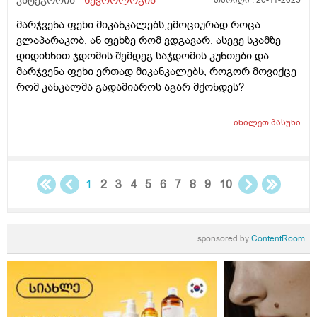
კატეგორია -
ნევროლოგია
თარიღი :
20-11-2025
მარჯვენა ფეხი მიკანკალებს,ემოციურად როცა
ვლაპარაკობ, ან ფეხზე რომ ვდგავარ, ასევე სკამზე
დიდიხნით ჯდომის შემდეგ საჯდომის კუნთები და
მარჯვენა ფეხი ერთად მიკანკალებს, როგორ მოვიქცე
რომ კანკალმა გადამიაროს აგარ მქონდეს?
იხილეთ
პასუხი
1
2
3
4
5
6
7
8
9
10
sponsored by
ContentRoom