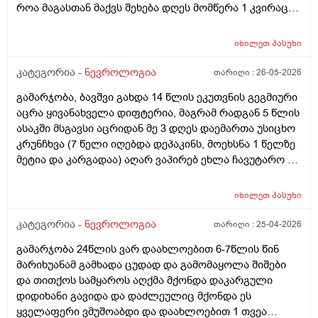
როა მაგასთან მაქვს შეხება დღეს მომწერა 1 კვირაც
დააკვირდი თუ არ გადაგიარა მოდიო და რავი
გადამივლის? სხვა სიპტომები არმაქვს მხოლოდ
იხილეთ
პასუხი
მსუბუქი თავის ტკივილები მაქვს შაბათ კვირას
დასვენება კი მქონდა მარა ბოლომდის არგდამიარა
კატეგორია -
ნევროლოგია
თარიღი :
26-05-2026
ხან თვალებში ჩადის ტკივილი ხანაც საფერთქლებში
გამარჯობა, ბავშვი გახდა 14 წლის ეკუთვნის გეგმიური
მიჭერს და ძირითადად უფრო თავის შუა და წინა
აცრა ყივანახველა დიფტერია, მაგრამ რადგან 5 წლის
მხარეს მტკივა თქვენ რას იტყვით რა არის მიზეზი
ასაკში მსგავსი აცრიდან მე 3 დღეს დაემართა უსიცხო
კრუნჩხვა (7 წელი იღებდა დეპაკინს, მოეხსნა 1 წელზე
მეტია და კარგადაა) აღარ ვაპირებ ეხლა ჩავუტარო ეს
აცრა, ისევ არ განახლდეს პროცესი. Ნევროლოგმა
არაა პრობლემაო მაგრამ მაინც ვშიშობ. Თუ საჭირო
იხილეთ
პასუხი
იქნა, მერე მერე ჩავუტარებ. Გთხოვთ დამაკვალიანეთ
კატეგორია -
ნევროლოგია
თარიღი :
25-04-2026
გამარჯობა 24წლის ვარ დაახლოებით 6-7წლის წინ
მარიხუანამ გამხადა ცუდად და გამომაყოლა შიშები
და თითქოს სამყაროს აღქმა მქონდა დაკარგული
დიდიხანი გავიდა და დაძლეულიც მქონდა ეს
ყველაფერი ვმუშოაბდი და დაახლოებით 1 თვეა