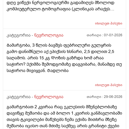
დღე ვიწექი ნერვოლოგიურში გადამიღეს მზოლოდ
კომპიუტერულო ტომოგრაფია (კლინიკას არაქვს
ემერაის აპარატი) მითხრეს არაფერია თავში
ნეტვოზულოაო გამოწერისას წავედი კვლავ გადავიღე
იხილეთ
პასუხი
თავის კომპიუტერული ტომოგრაფია კვოავ მითხრეს
მწვავე არაფერიაო ძალიან ვნერვიულობ ხელ თითქოს
კატეგორია -
ნევროლოგია
თარიღი :
07-07-2026
ოსევ მოჭერს მაქვს ტუჩების ხანდახან გაბტუების
Გამარჯობა, 3 წლის ბავშვს ფებრილური გულყრის
შეგძნება რას მიღჩევთ რა გამოკვლევა ჩავიტარო ვერ
გამო დანიშნული აქ ეპიქსის ხსნარი, 2,5 დილით 2,5
ვშვიდები სულ შიშო ვარ ერთი თვე გავიდა და
საღამოს. Არის 15 კგ Დოზის გაზრდა ხომ არაა
სიმპტომები არ ქრება
საჭირო? Ექიმმა შემოდგომაზე დაგვიბარა, მანამდე თუ
საჭიროა მივიყვან. Მადლობა
იხილეთ
პასუხი
კატეგორია -
ნევროლოგია
თარიღი :
29-06-2026
გამარჯობათ 2 კვირაა რაც ეკლესიის მშენებლობაზე
დავიწყე მუშაობა და ამ ბოლო 1 კვირის განმავლობაში
თავის ტკივილები მაწუხებს ჩემა ექიმა მითხრა მზეზე
მუშაობა იცისო თან მძიმე საქმეც არის გრანიტი ქვები