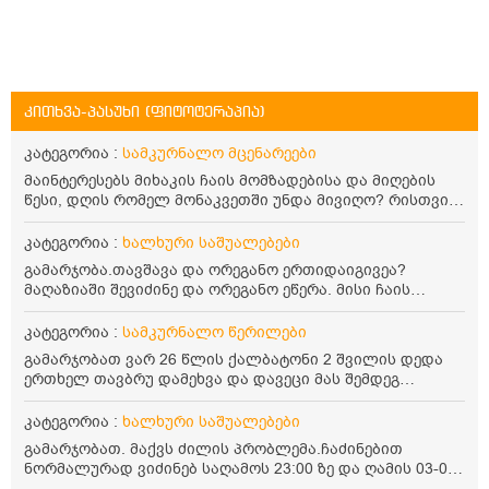
კითხვა-პასუხი (ფიტოტერაპია)
კატეგორია :
სამკურნალო მცენარეები
მაინტერესებს მიხაკის ჩაის მომზადებისა და მიღების
წესი, დღის რომელ მონაკვეთში უნდა მივიღო? რისთვის
არის სასარგებლო და უკუჩვენება თუ აქვს
კატეგორია :
ხალხური საშუალებები
გამარჯობა.თავშავა და ორეგანო ერთიდაიგივეა?
მაღაზიაში შევიძინე და ორეგანო ეწერა. მისი ჩაის
დალევის წესი მაინტერესებს.რისთვის არის კარგი?
წავიკითხე რომ: 1 ჭიქა თბილ წყალში ჩავყაროთ 1 ჩაის
კატეგორია :
სამკურნალო წერილები
კოვზი დაქუცმაცებული და გამხმარი ორეგანო და
გამარჯობათ ვარ 26 წლის ქალბატონი 2 შვილის დედა
გავაჩეროთ 10-15 წუთი, მივიღოთო ჭამიდან 1-2 საათში.
ერთხელ თავბრუ დამეხვა და დავეცი მას შემდეგ
მიზანი: ანტიოქსიდანტური და ანთების საწინააღმდეგო
დამეწყო შიშები ვეღარ გავდიოდი გარეთ რადგან ისევ
თვისება. სწორია ეს ინფორმაცია? უკუჩვენება რა აქვს
ასე ცუდად არ გავხდარიყავი ყურის ანთება მქონდა
კატეგორია :
ხალხური საშუალებები
და ბრონქულ ასთმას თუ შველის ორეგანოს ჩაი?
მაშინ როგორც გაირკვა მას შემსეგ გავიდა 1 წელზე
გამარჯობათ. მაქვს ძილის პრობლემა.ჩაძინებით
მეტინდა კიდე მეხვევა თავბრუ გარეთ გასვილისას
ნორმალურად ვიძინებ საღამოს 23:00 ზე და ღამის 03-00
სახლში კარგად ვარ როცა ახსენებენ გარეთ წაავალა
ან 04:00 საათზე მეღვიძება და მერე ვერ ვიძინებ