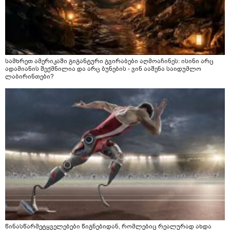
სამხრეთ ამერიკაში გიგანტური გვირაბები აღმოაჩინეს: ისინი არც
ადამიანის შექმნილია და არც ბუნების - ვინ ააშენა საიდუმლო
ლაბირინთები?
წინასწარმეტყველებები წიგნებიდან, რომლებიც რეალურად ახდა