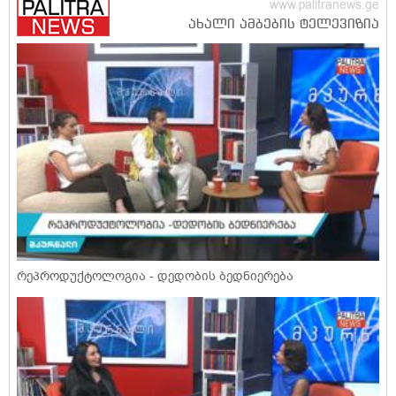
რეპროდუქტოლოგია - დედობის ბედნიერება