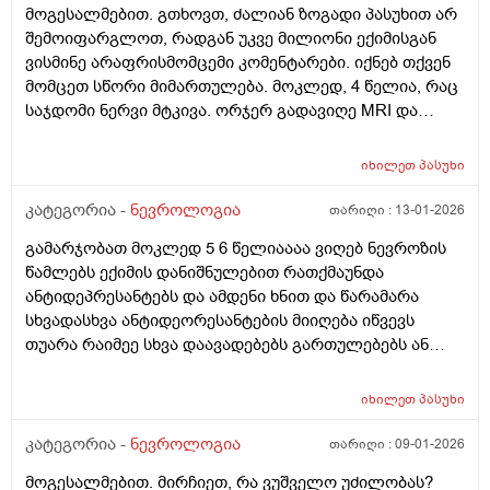
მოგესალმებით. გთხოვთ, ძალიან ზოგადი პასუხით არ
შემოიფარგლოთ, რადგან უკვე მილიონი ექიმისგან
ვისმინე არაფრისმომცემი კომენტარები. იქნებ თქვენ
მომცეთ სწორი მიმართულება. მოკლედ, 4 წელია, რაც
საჯდომი ნერვი მტკივა. ორჯერ გადავიღე MRI და
კომპრესია არ ისახება ნერვზე, მხოლოდ მცირედი
პროტრუზია (5 მმ) მე-5 მალაზე. ნევროლოგებმა და
იხილეთ
პასუხი
ნეიროქირურგმაც მითხრეს, რომ ეს უნდა ყოფილიყო
deep gluteral syndrome ან phyriformis სინდრომი.
კატეგორია -
ნევროლოგია
თარიღი :
13-01-2026
ვიკეთებდი უამრავ მანიპულაციას (ელექტრო, ტეკარო,
გამარჯობათ მოკლედ 5 6 წელიაააა ვიღებ ნევროზის
მაგნიტო თერაპიები) შედეგი-0. რეაბილიტოლოგმა
წამლებს ექიმის დანიშნულებით რათქმაუნდა
მითხრა, რომ ამას უნდოდა ვარჯიში, რომ საჯდომი
ანტიდეპრესანტებს და ამდენი ხნით და წარამარა
კუნთები გამზრდოდა და ნერვზე დაწოლაც არ
სხვადასხვა ანტიდეორესანტების მიიღება იწვევს
მოხდებაო. დავიწყე პირად ტრენერთან მუშაობა,
თუარა რაიმეე სხვა დაავადებებს გართულებებს ან
ნებისმიერი დატვირთვა მიუარესებს ამ ტკივილებს,
იმუნიტეტის დასუსტებას რადგან რამდენჯერაც მიწევს
რქც ფაქტია, მსხლისებრის გაწელვებით არ გვარდება.
ხოლმე უკვე წამლის შეწყვეტაა რამოდენიმე დღით
ტკივილი ხერხემლის ქვედა სეგმენტიდან მეწყენა და
იხილეთ
პასუხი
ადრე სულ ვირუსი ანრამე მსგავსი მხვდება ალბად
ჩართულია მარცხენა მენჯი, ბარძაყი, მუზლი, წვივი,
დამთხვევააა და მოკლედ რომ მოვრჩები ხოლმე
კატეგორია -
ნევროლოგია
თარიღი :
09-01-2026
ტერფი, მოკლედ მთლიანად ნერვის ჩაყოლებაზე.
წამლებს და რაგაცა და ვირუსიც გაივლისს ახლა სხვა
იქნებ მითხრათ, სხვა რა შეიძლება იყოს გამომწვევი
მოგესალმებით. მირჩიეთ, რა ვუშველო უძილობას?
რაგაცები იჩენს ხოლმე თავს მაგალითად ცხვირში