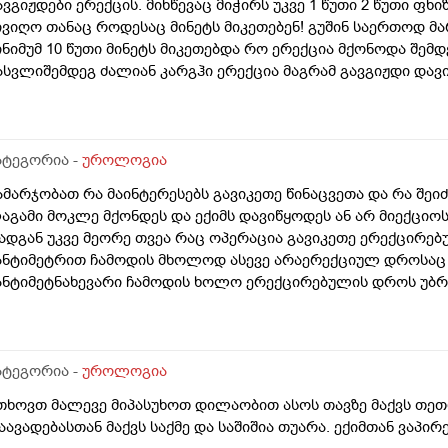
ავგიჟდები ერექცის. მიხწევაც მიჭირს უკვე 1 წუთი 2 წუთი ფ
ივიღო თანაც როდესაც მინეტს მიკეთებენ! გუშინ საერთოდ მარ
ინიმუმ 10 წუთი მინეტს მიკეთებდა რო ერექცია მქონოდა შემდე
ასვლიშემდეგ ძალიან კარგჰი ერექცია მაგრამ გავგიჟდი დავ
ატეგორია -
უროლოგია
ამარჯობათ რა მაინტერესებს გავიკეთე წინაცვეთა და რა შე
აგამი მოკლე მქონდეს და ექიმს დავიწყოდეს ან არ მიექციოს
ადგან უკვე მეორე თვეა რაც ოპერაცია გავიკეთე ერექცირებუ
ანტიმეტრით ჩამოდის მხოლოდ ასევე არაერექციულ დროსაც 
ანტიმეტნახევარი ჩამოდის ხოლო ერექცირებულის დროს უბრ
ა რომ ვქაჩავ პატარაზე თავიც ოდნავ იქაჩება ხოლმე და ცოტ
აგამის არეში
ატეგორია -
უროლოგია
თხოვთ მალევე მიპასუხოთ დილაობით ასოს თავზე მაქვს თეთრი
აავადებასთან მაქვს საქმე და საშიშია თუარა. ექიმთან ვაპი