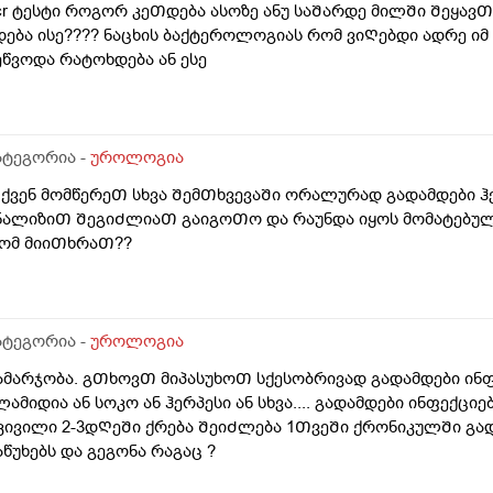
cr ტესტი როგორ კეᲗდება ასოზე ანუ საᲨარდე მილᲨი Შეყა
დება ისე???? ნაცხის ბაქტეროლოგიას რომ ვიᲦებდი ადრე ი
ეწვოდა რატოხდება ან ესე
ატეგორია -
უროლოგია
ქვენ მომწერეᲗ სხვა ᲨემᲗხვევაᲨი ორალურად გადამდები ჰ
ნალიზიᲗ ᲨეგიᲫლიაᲗ გაიგოᲗო და რაუნდა იყოს მომატებულ
ომ მიიᲗხრაᲗ??
ატეგორია -
უროლოგია
ამარჯობა. გᲗხოვᲗ მიპასუხოᲗ სქესობრივად გადამდები ინ
ლამიდია ან სოკო ან ჰერპესი ან სხვა.... გადამდები ინფექცი
კივილი 2-3დᲦეᲨი ქრება ᲨეიᲫლება 1ᲗვეᲨი ქრონიკულᲨი გა
აწუხებს და გეგონა რაგაც ?