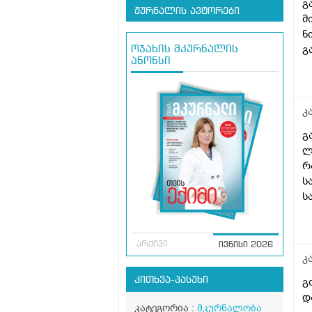
გ
ჟურნალის ავტორები
მ
ნ
გ
ოჯახის მკურნალის
ანონსი
კ
გ
ლ
რ
ს
ს
დ
ლ
არქივი
ივნისი 2026
კ
კითხვა-პასუხი
გ
დ
კატეგორია :
მკურნალობა