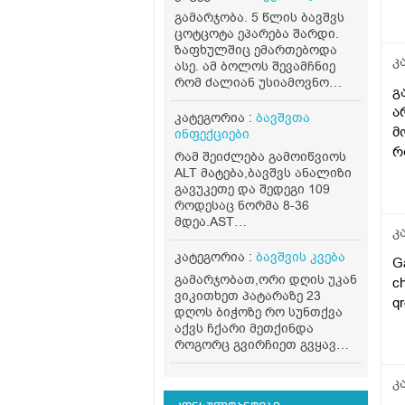
გამარჯობა. 5 წლის ბავშვს
ცოტცოტა ეპარება შარდი.
ზაფხულშიც ემართებოდა
კ
ასე. ამ ბოლოს შევამჩნიე
რომ ძალიან უსიამოვნო
გ
სუნი აქვს. დაბანიდან
ა
უახლოეს პერიოდშიც კი
კატეგორია :
ბავშვთა
ასეთი სუნი უდის ტრუსზე.
მ
ინფექციები
რისი ბრალი შეიძლება
რ
რამ შეიძლება გამოიწვიოს
იყოს?
ALT მატება,ბავშვს ანალიზი
გავუკეთე და შედეგი 109
როდესაც ნორმა 8-36
მდეა.AST
კ
ნორმაშია.პროფილაქტიკას
წელიწადში 2
კატეგორია :
ბავშვის კვება
Ga
ვუკეთებ,მარტის თვეშიც
გამარჯობათ,ორი დღის უკან
ch
გავუკეთე და ALT შედეგი 22
ვიკითხეთ პატარაზე 23
qr
იყო.ვის
დღოს ბიჭოზე რო სუნთქვა
მივმართო,დამაკვალიანეთ
აქვს ჩქარი მეთქინდა
ჰეპატოლოგს,პედიატრს თუ
როგორც გვირჩიეთ გვყავდა
კარდიოლოგს?
პედიატრთან,მოკლედ
ყველაფერი
კ
ნორმაშია,უბრალოდ