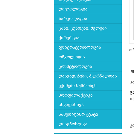
დიეტოლოგია
ნარკოლოგია
კანი, კუნთები, ძვლები
ქირურგია
ფსიქონევროლოგია
თბ
ონკოლოგია
კოსმეტოლოგია
მ
დაავადებები, მკურნალობა
კ
ექიმები ხუმრობენ
გ
პროფილაქტიკა
თ
სხვადასხვა
სამედიცინო ტესტი
დიაგნოსტიკა
კ