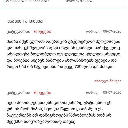
გერმანული ჰოსპიტალი
ვივო მედიქალ
მსგავსი კითხვები
კატეგორია -
რჩევები
თარიღი :
08-07-2026
მამას აქვს გულოს ოპერაცია გაკეთებული შურტორება
და თან კუმშვადობა აქვს ძალიან დაბალი სარქველოც
არიკეთება ბოლომდეო თუ კედელოა ყხელიო არვიცო
და წლებია სხვავს წამლებს ახლანიჩოვის ფეხებს და
რავო ხამ რა სტკივა ხამ რა უკვე 73წლოს და მინდა
რომ ყირადღება მივაქციო დ ვიტამინი დავალებინო
და ფულინრომ არჰვაქ ვერანაირად ექიმთან ვერ
იხილეთ
პასუხი
წაიყვან.ჰოდა რომ ხალიან ვცადო და მივაღწიო
შედეგს იბ ის ექიმთან მაომც ჩავიდეს თუ თავის
კატეგორია -
რჩევები
თარიღი :
08-07-2026
ექიმთან ვერა რადგან ძვირო კდება და არგვაქ .ჰოდა
ჩემი პრობლემებიდან გამომდინარე ურტი კარი ეს
იბნის ექიმყან რომ დ ვიტამინი გაიკეთოს და უბნის
დროს რომ მიპასუხეთ და წყლით დაიბანეო ეს
ექიმის დანიშნულებას ვენდო ის ხომ კარდიოლოგი
ბაქტერიებს არ დამიგროვებს?პრობლემას ხომ არ
არაა თან დიდათ რომ ვაკვირდები არაა მცოდნე ამ
შევქმნი ამიყ?მაგალოთად თავზე
მხრივ და ვერ ვენდობი და ხომ არავნებს მამას დ