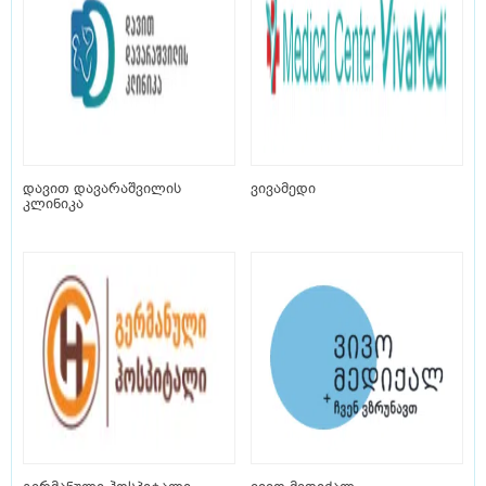
დავით დავარაშვილის
ვივამედი
კლინიკა