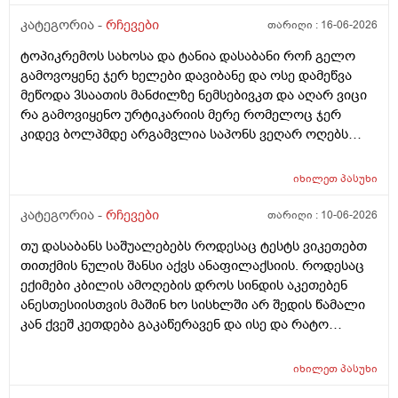
კატეგორია -
რჩევები
თარიღი :
16-06-2026
ტოპიკრემოს სახოსა და ტანია დასაბანი როჩ გელო
გამოვოყენე ჯერ ხელები დავიბანე და ოსე დამეწვა
მეწოდა 3საათის მანძილზე ნემსებივკთ და აღარ ვიცი
რა გამოვიყენო ურტიკარიის მერე რომელოც ჯერ
კიდევ ბოლპმდე არგამვლია საპონს ვეღარ ოღებს
ლანი ამხელა ფასო ძლივს მივეცოთ და ესეც არ
წავიდა არვოცი რავიყიდო როთ დავიბანო.დავიღალე
იხილეთ
პასუხი
ნერვები აღარ მყოფნის.მკრჩოეთ რა სევამედზე კი
მაყროს და მექავება..მ ყან საშინლად გამოშრა ხელები
კატეგორია -
რჩევები
თარიღი :
10-06-2026
სებამედზეც და ამ ტოპიკრემოს გელზეც .ექომთან
თუ დასაბანს საშუალებებს როდესაც ტესტს ვიკეთებთ
არსად და ვერც წავალ
თითქმის ნულის შანსი აქვს ანაფილაქსიის. როდესაც
ექიმები კბილის ამოღების დროს სინდის აკეთებენ
ანესთესიისთვის მაშინ ხო სისხლში არ შედის წამალი
კან ქვეშ კეთდება გაკაწერავენ და ისე და რატო
ეუბნებიან ხოლმე თავბრო ხო არდაგეხვაო? როგორ
ახარო რატომ იკითხებიან თუ ანა ფილოქსიოზე არ
იხილეთ
პასუხი
ფიქრობენ? დათმობად ადგილობრივად შეიძლება