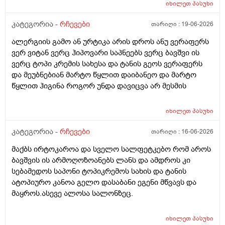
დამატენიანებელ შამპუნს თაფლით რომ აროს იმას და
ბინჩენი უკეთესია რონელი?სხვადასხვა აქვს ბუბჩენს
იხილეთ
პასუხი
მაგას იფრო რბილი დამცოტა სილფატი აქვს თუ
ბუბჩენის შამპუნი რომ ვიყიდო იმად?
კატეგორია -
რჩევები
თარიღი :
19-06-2026
ალერგიის გამო ან ურტიკა არის დროს ანუ ვერაფერს
ვერ ვიტან ვერც ჰიპოვარი საპნეებს ვერც ბავშვი ის
ვერც ტოპი კრემის სახესა და ტანის გეოს ვერაფერს
და მეუბნებიან მარტო წყლით დაიბანეო და მარტო
წყლით ჰიგინა როგორ უნდა დავიცვა არ მესმის
იხილეთ
პასუხი
კატეგორია -
რჩევები
თარიღი :
16-06-2026
მაქბს ირტოკაროა და სველო სალფეტკებო რომ აროს
ბავშვის ის არმოღოზოანებს ლანს და ამდროს კი
სებამედოს საპონი ტოპიკრემოს სახის და ტანის
ატოპიურო კანოა გელო დასაბანი ეგენი მწვავს და
მაყროს.ასევე ალოსა სალონზეც.
იხილეთ
პასუხი