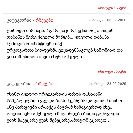
ვიტამინი თუ დაინიშნა ექიმმა უბნის ექიმმა რამდენად
სარისკოა?მის კარდიოლოგა ვერ დავირეკავ ან
იხილეთ
პასუხი
კატეგორია -
რჩევები
თარიღი :
08-07-2026
გთხოვთ მირჩიეთ აღარ ვიცი რა ვქნა ოლი თავის
დაბანის მერე ქავილი მეწყება. ყოველი დაბანა
ჩემთვის არის სტრესი მაქ
ურტოკაროა.ბიოდერმა.ვიყიდენნაკლებ საშოშიაო და
ვითომ უსინოს ისეთი სუნი აქ გული
მიღონდება.ლეპეტიტოც ვიხმარე ბაბეს ექსტრა
დამატენიანებელი შამპუნიც მაგრამ ყველაფერზე
იხილეთ
პასუხი
ქავილი მეწყება დაბანიდან მეორე დღეს.აღარ
შემიხლია ვიტანკები.რამე მირჩიეთ დამპუნი რა რომ
კატეგორია -
რჩევები
თარიღი :
28-06-2026
სუნიც ქონდეს ცოტა ნორმალურო და არ
უსინო იყიდეო ურტიკაროის დროს დასაბანი
ამექავოს.ბიბხიანოს შამპუნი რომ ვიყიდო ბაბეზ3
საშუალებებიო ყველა ამას მეუბნება და ვითომ ისინო
უარესი ხომ არარის?მხოლპდ ბიბცოანის საპობს იტანს
ანუ პარფიუმი არააქვს მაგრამ სამაგიეროდ სხვა
ტანოს კანი მაგრამ შამპუნი აოხმაროა და ასე მგონია
ოსეთი სუნი აქვს გული მიღონდება რაღა გამოვოდა
ბაბე იფრო ნახია და თუ ბაბე მახლევს ქავილს ბიბჩენი
ვაის ჰავეყარე ვუის შებეყარე.ამოტომ გყხოვთ
იგრო მომცემს?სავატაუდოთ სიმშრალისგან მექავება
მომწერეთ მე ახლა ვხმარობ ბაბეა ექსტრა
რადგან დაბანის მეორე დღეს მეწყება ქავილი.ან თუ