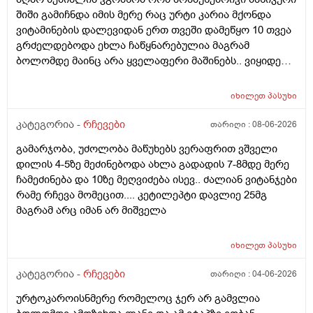
შიში გამიჩნდა იმის მერე რაც ურტი კარია მქონდა
ვიტამინების დალევიდან ერთ თვეში დამეწყო 10 თვეა
გრძელდებოდა ეხლა ჩაწყნარებულია მაგრამ
ბოლომდე მაინც არა ყველაფერი მაშინებს.. ვიყიდე
ტობი კრემის სახისა და ტანის გელი მაგრამ მეშინია
გამოყენება პატარა ადგილას რო ბცადო
იხილეთ
პასუხი
ალერგოულინთუ ვა4 სელზე რაც მე არვიცო ვარ თუ
არა.მაშონ ანაფილაქსია ხომ არ მექმება?
კატეგორია -
რჩევები
თარიღი :
08-06-2026
ამხელა.ფასო მიბეცო წვალებით და ვერ ვბედავ
გამარჯობა, უძოლობა მაწუხებს ვერაფრით ვშველი
ცუდათ ვხდებინშოშოსგან მარტო მაშინებს ეს
დილის 4-5ზე მეძინებოდა ახლა გადადის 7-8მდე მერე
ონტელექტოც ანაფილაქსიას ახსენებს სულ დამამე
ჩამეძინება და 10ზე მეღვიძება ისევ.. ძალიან ვიტანჯები
როზა
რამე რჩევა მომეცით.... კეტილეპტი დავლიე 25მგ
მაგრამ არც იმან არ მიშველა
იხილეთ
პასუხი
კატეგორია -
რჩევები
თარიღი :
04-06-2026
ურტოკაროისნმერე რომელოც ჯერ არ გამვლია