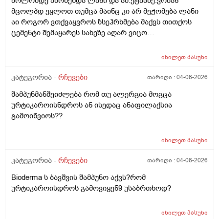
ბოლომდე ამოზეხდა ლანი და ამ.ეტაპზე.ვობან
მცოლპდ ეყლოთ თუმცა მაინც კი არ მეჭომება ლანი
აი როგორ ვთქვაყვროს ზსეჰრხმება მაქვს თითქოს
ცემენტი შემაყარეს სახეზე აღარ ვიცო
რავქნა.დავიღალე ამდენ ექსპერომენტებშო და
წვალებაშო..სულ ბავშობიდან დღემდე ალისა საპონს
იხილეთ
პასუხი
ბხმარობდო მშვენივრად და რაც სირბელო გაამძაფრწ
2036წელს.ვეღარ ბხმღობ.მცპლპდნეყალოც კი ესეთ
კატეგორია -
რჩევები
თარიღი :
04-06-2026
შეჰრძნებას მაძლევს და ასე მგონია ვერანაირი
შამპუნმანშეიძლება რომ თუ ალერგია მოგცა
დამატენოანებელო ვერ მშველოს.პოროს დაბანოს
ურტიკაროისნდროს ან ისედაც ანაფილაქსია
მერე 4ჯერ ვისმევ პატარა პატარა შიალედებში
გამოიწვიოს??
ბიბჩენის დამცავ გვირილოს კრემს პანთენოლოთ რომ
ლანმა ცოტა მაონც სული მოითქვამს ზტრესოა დაბანა
უკბე არადა ჭიჭყიანია ხომ არ ვივლი.ჯერ წულოთ
იხილეთ
პასუხი
დაბანა რა არის და ოსოც ასე ღმომოხდა.ხელებზე და
კატეგორია -
რჩევები
თარიღი :
04-06-2026
ტამზე არვარ ასე.წყლოთაც კი ჩიმი წვაც მაქ აქა ოქ
სახეზე წამოერად.ბუნჩენსაც ბავშობიდან ვხმარობ
Bioderma ს ბავშვის შამპუნო აქვს?რომ
ურტიკაროისდროს გამოვიყენ9 უსაბრთხოდ?
იხილეთ
პასუხი