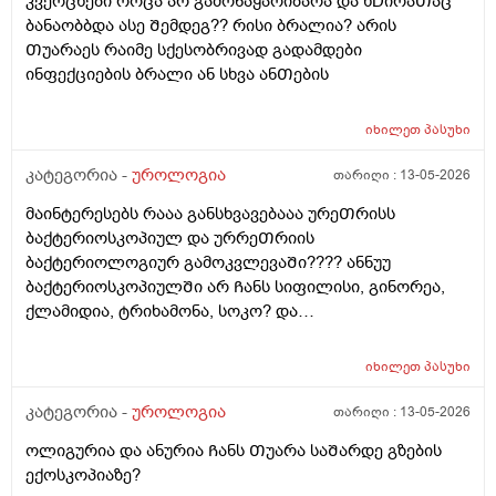
კვერცხები როცა არ გამონაყარიბარა და ხDირაᲗაც
ბანაობბდა ასე Შემდეგ?? რისი ბრალია? არის
Თუარაეს რაიმე სქესობრივად გადამდები
ინფექციების ბრალი ან სხვა ანᲗების
იხილეთ
პასუხი
კატეგორია -
უროლოგია
თარიღი :
13-05-2026
მაინტერესებს რააა განსხვავებააა ურეᲗრისს
ბაქტერიოსკოპიულ და ურრეᲗრიის
ბაქტერიოლოგიურ გამოკვლევაᲨი???? ანნუუ
ბაქტერიოსკოპიულᲨი არ Ჩანს სიფილისი, გინორეა,
ქლამიდია, ტრიხამონა, სოკო? და
ბაქტერიოლოგიურᲨი Ჩანს? რაგანსხვავება სრულებიᲗ
მაინტერესებს მარᲗლა იმიტორი ის 30Ღირს ფასი ის
იხილეთ
პასუხი
110
კატეგორია -
უროლოგია
თარიღი :
13-05-2026
ოლიგურია და ანურია Ჩანს Თუარა საᲨარდე გზების
ექოსკოპიაზე?