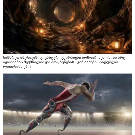
სამხრეთ ამერიკაში გიგანტური გვირაბები აღმოაჩინეს: ისინი არც
ადამიანის შექმნილია და არც ბუნების - ვინ ააშენა საიდუმლო
ლაბირინთები?