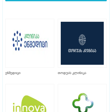
ენმედიცი
თოდუას კლინიკა