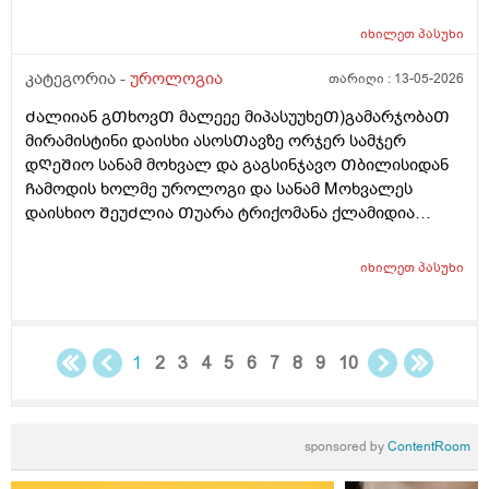
იხილეთ
პასუხი
კატეგორია -
უროლოგია
თარიღი :
13-05-2026
Ძალიიან გᲗხოვᲗ მალეეე მიპასუუხეᲗ)გამარჯობაᲗ
მირამისტინი დაისხი ასოსᲗავზე ორჯერ სამჯერ
დᲦეᲨიო სანამ მოხვალ და გაგსინჯავო Თბილისიდან
Ჩამოდის ხოლმე უროლოგი და სანამ Mოხვალეს
დაისხიო ᲨეუᲫლია Თუარა ტრიქომანა ქლამიდია
სიფილის გონორეა და სოკოების ᲨენიᲦბვა ? ისე რო
ნაცხის ანალიზს რო გავიკეᲗებ არ გამოᲩნდეს? მეორე
იხილეთ
პასუხი
დᲦეა ვისხავ და ტკივილები ისე აგარ მაქ ასოს Თავის
და არც ᲨიგნიᲗა საᲨარდე მილის წვა და ტკივილიც
აგარ მაქ ᲗიᲗქოს და პლუს ასოსᲗავიც მტკიოდა და
ᲗიᲗქოს ეს დᲦეა ისე აგარ მომენტებᲨი
1
2
3
4
5
6
7
8
9
10
წამომტკივდება წამიერად ხოლმე ერᲗიისაა რო ანუ
დილიᲗ რო ვიᲦვიᲫებდი Შარდის Ძლიერი
მოᲗხოვნილება მქონდა ხოლმე სულდა მᲗლიანი
sponsored by
ContentRoom
დᲦის განმავლობაᲨი რო 2ლიტრა არ დამელია
წყალიდა დამელია 1ლიტრამდე რავი Ჩვეულებრივ