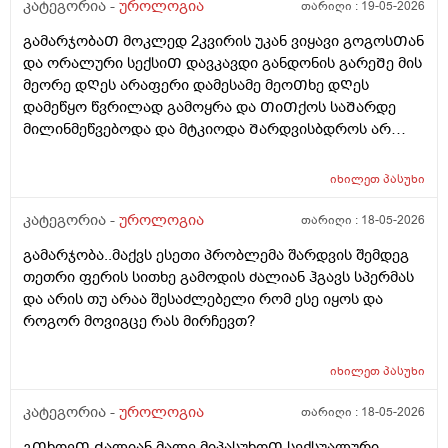
კატეგორია -
უროლოგია
თარიღი :
19-05-2026
გამარჯობაᲗ მოკლედ 2კვირის უკან ვიყავი გოგოსᲗან
და ორალური სექსიᲗ დავკავდი განდონის გარეᲨე მის
მეორე დᲦეს არაფერი დამესამე მეოᲗხე დᲦეს
დამეწყო წვრილად გამოყრა და ᲗიᲗქოს საᲨარდე
მილინმეწვებოდა და მტკიოდა Შარდვისბდროს არ
მეწვებოდა მარა პენისი Თავის რაᲦაც ერᲗი
კონკრეტული ადგილი მტკიოდა. მერე ვისხავდი
იხილეთ
პასუხი
მირამისტინს და მაკმირორს ვისვავდი და და გამიარა
რო ვᲨარდავდი Შარდი Შიგ რᲩებოდაა წვეᲗები
კატეგორია -
უროლოგია
თარიღი :
18-05-2026
ვგრდზნობდი და რომ ვᲨარდავდი კიდე ვგრᲫნობდი
გამარჯობა..მაქვს ესეთი პრობლემა შარდვის შემდეგ
Ჩერდებოდა Შარდიმერე ᲗიᲗქოს გამიარაა არც
თეთრი ფერის სითხე გამოდის ძალიან ჰგავს სპერმას
გამონაყრის ქავილი არ მქონდა არაფერი არაფეტი
და არის თუ არაა შესაძლებელი რომ ესე იყოს და
აგარ მაწუხებდა ამტკივილმა და რაგაცებმა 2დᲦეᲨი
როგორ მოვიგცე რას მირჩევთ?
გაიარა მერე ისევ სხვასᲗან დავკავდი უბრალოდ
მასტურბაციიᲗ (გოგოსᲗან ) და რომ
მიმასტურბირებდა განდონის გარეᲨე და გავაᲗავე მის
იხილეთ
პასუხი
მერე სახლᲨინრომივედი ასოს Ძირის კანზე წიᲗელი
კატეგორია -
უროლოგია
თარიღი :
18-05-2026
წერტილი გამიᲩნდა ერᲗი და ასოს Თავის კანის
გვერდზეც ორი წიᲗელი წერტილი ტკივილი არ
გᲗხოვᲗ Ძალიან მალე მიპასუხოᲗ სექსუალური