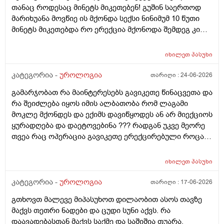
თანაც როდესაც მინეტს მიკეთებენ! გუშინ საერთოდ
მარიხუანა მოვწიე ის მქონდა სექსი ნინიმუმ 10 წუთი
მინეტს მიკეთებდა რო ერექცია მქონოდა შემდეგ კი
მქონდა 10-15 წუთის გასვლიშემდეგ ძალიან კარგჰი
ერექცია მაგრამ გავგიჟდი დავისტრესე რავქნა
იხილეთ
პასუხი
მირჩიეთ
კატეგორია -
უროლოგია
თარიღი :
24-06-2026
გამარჯობათ რა მაინტერესებს გავიკეთე წინაცვეთა და
რა შეიძლება იყოს იმის ალბათობა რომ ლაგამი
მოკლე მქონდეს და ექიმს დავიწყოდეს ან არ მიექციოს
ყურადღება და დაეტოვებინა ??? რადგან უკვე მეორე
თვეა რაც ოპერაცია გავიკეთე ერექცირებული როცა
მაქვს დაქაჩვისას 1 სანტიმეტრით ჩამოდის მხოლოდ
ასევე არაერექციულ დროსაც სადღაც ეგრე 1
იხილეთ
პასუხი
სანტიმეტრი სანტიმეტნახევარი ჩამოდის ხოლო
ერექცირებულის დროს უბრალოდ მერე გარშემოც
კატეგორია -
უროლოგია
თარიღი :
17-06-2026
სივდება და რომ ვქაჩავ პატარაზე თავიც ოდნავ
გთხოვთ მალევე მიპასუხოთ დილაობით ასოს თავზე
იქაჩება ხოლმე და ცოტა დაჭიმვასაც ვგრძნობსავით
მაქვს თეთრი ნადები და ცუდი სუნი აქვს. რა
ლაგამის არეში
დაავადებასთან მაქვს საქმე და საშიშია თუარა.