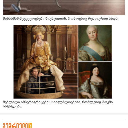
წინასწარმეტყველებები წიგნებიდან, რომლებიც რეალურად ახდა
შეშლილი იმპერატრიცების საიდუმლოებები, რომლებიც შოკში
ჩაგაგდებთ