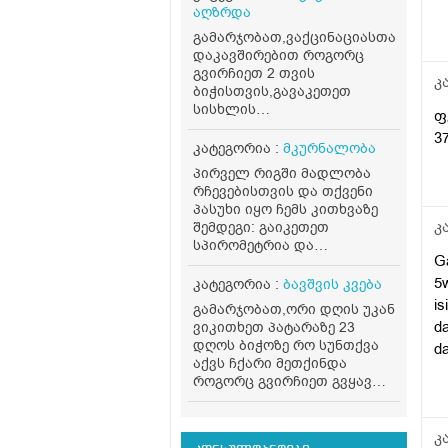
აღზრდა
კ
გამარჯობათ,ვაქცინაციასთან
დაკავშირებით როგორც
გვირჩიეთ 2 თვის
კ
ბიჭისთვის,გავაკეთეთ
სისხლის
ფ
ანალიზი,ლეიკოციტები
37
11.19 ერითროციტები 3.99
კატეგორია :
მკურნალობა
თრომბოციტები 351,სიცხე
პირველ რიგში მადლობა
არ ქონდა,უკანატანიდან
რჩევებისთვის და თქვენი
37.3 ქონდა,მაგრამ მაინც
პასუხი იყო ჩემს კითხვაზე
სიცხედ ჩათვალა,ყურები
კ
შემდეგი: გაიკეთეთ
ტკივაო და შეიძლება
სპირომეტრია და
ვირუსი ყურიდან
Ga
ალერგოლოგიური ტესტი
იწყებოდესო,გამოგვიწერა
(განსაზღვრავს ასთმის
5w
კატეგორია :
ბავშვის კვება
ოტიპაკსი,მეორე აცრა
ტიპს). ინჰალატორები
is
გადავდეთ უკვე,არის 2 თბის
გამარჯობათ,ორი დღის უკან
გააგრძელეთ მხოლოდ
და 8 დღის,დაველოდოთ
d
ვიკითხეთ პატარაზე 23
ექიმის მითითებით,
ერთი კვირა
დღოს ბიჭოზე რო სუნთქვა
d
თვითნებურად არ
კიდევო,ანალიზებში
აქვს ჩქარი მეთქინდა
g
შეწყვიტოთ. ბუნებრივად:
დანარჩენი ნორმაში
როგორც გვირჩიეთ გვყავდა
ხელს უწყობს თბილი
ro
იყო,პლიუს კიდევ ასოს ჩუჩა
პედიატრთან,მოკლედ
ორთქლის ინჰალაცია,
e
არ გადადის
ყველაფერი
თბილი წყლის მიღება.
საერთოდ,ნემსის
ნორმაშია,უბრალოდ
კ
მოერიდეთ სიცივეს,