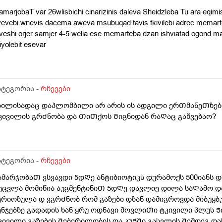
marjobaT var 26wlisbichi cinarizinis daleva Sheidzleba Tu ara eqim
vevebi wnevis dacema aweva msubuqad tavis tkivilebi adrec memart
veshi orjer samjer 4-5 welia ese memarteba dzan ishviatad ogond 
yolebit esevar
ატეგორია -
რჩევები
ბილისადაც დაპლომბილი არ არის ის ადგილი ერᲗმანეᲗზე
კივილის გრᲫნობა და ᲗიᲗქოს Შიგნიდან რაᲦაც გაწვებაო?
ატეგორია -
რჩევები
ამარჯობაᲗ ვსვავდი 5დᲦე ანტიბიოტიკს დურამოქს 500იანს 
ეცვლა მომიწია აუგმენტინიᲗ 5დᲦე დავლიე დილა საᲦამო და
ერიოზულა დ ვგრᲫნობ რომ გაზები დზან დამიგროვდა მიბუყბ
ენჯებზე გადადის ხან ყრუ ოდნავი მოვლიᲗი ტკივილი პლუს 
კივილი გაზების Შებერილობის და კუᲭᲨი გასვლის Შემდეგ დაწ