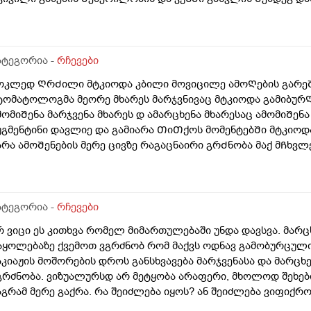
სიამოვნო ᲨეგრᲫნება Ჭამამდე 5-10წუᲗიᲗი ადრე ვსვავ ლაქტო
ასტრიტოლის წვეᲗები მიᲨველისნამაზე ან მეზიმ ფორტე? ვარ
ატეგორია -
რჩევები
ოკლედ ᲦრᲫილი მტკიოდა კბილი მოვიცილე ამოᲦების გარეᲨ
ტომატოლოგმა მეორე მხარეს მარჯვნივაც მტკიოდა გამიბურᲦ
მომიᲨენა მარჯვენა მხარეს დ ამარცხენა მხარესაც ამომიᲨენ
უგმენტინი დავლიე და გამიარა ᲗიᲗქოს მომენტებᲨი მტკიოდ
არა ამოᲨენების მერე ცივზე რაგაცნაირი გრᲫნობა მაქ მᲩხვლე
დგილებᲨი ამოᲨენებულებᲨი კბილს კბილზე რო დავადგავ მომ
რის Თუარა Შანსირო არასწორად დახურა იმიტომ რომ გუᲨინ Ჭ
აᲭმელი Შემივიდა ნსმცეცებინᲗიᲗქოს და ყრუდ ამტკივდა
ატეგორია -
რჩევები
რ ვიცი ეს კითხვა რომელ მიმართულებაში უნდა დავსვა. მარცხ
აყოლებაზე ქვემოთ ვგრძნობ რომ მაქვს ოდნავ გამობურცული.
აკიაჟის მოშორების დროს განსხვავება მარჯვენასა და მარცხ
გრძნობა. ვიზუალურსდ არ მეტყობა არაფერი, მხოლოდ შეხებ
აგრამ მერე გაქრა. რა შეიძლება იყოს? ან შეიძლება ვიფიქრო
ისთან მივიდე. გთხოვთ გამცეთ სრულყოფილი პასუხი, ვიდრე ე