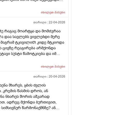
-ჯ -ის 1Თვეა უკვე და
 26წლის ბიᲭი
იხილეთ
პასუხი
თარიღი :
22-04-2026
ე რაგაც მოარტყა და მომᲫვრაა
ა დაა სავლებს ვივლებდი მერე
ა მაგრამ ტკივილიᲗ კიდე მტკიოდა
ა ცივზე რეაგირება არმქონდა
ტავი სუსტი წამოტკიება და იმ
ენტებᲨი მტკივაა რისი ბრალია
ამის დროს მარჯვენა მხარეს
იხილეთ
პასუხი
თარიღი :
20-04-2026
ენა მხარეს, ყბის ძვლის
 კრემის წასმის დროს, ან
ენა ნხარეს შორის აშკარად
ით. ადრეც მქონდა ბურთივით,
 სიმსივნურ წარმონაქმნზე? ან
ქიმთან მივალ. ისიც არ ვიცი რა