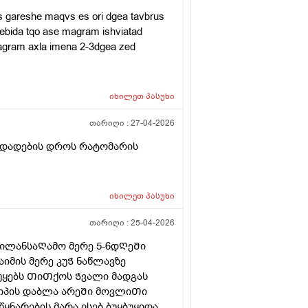
is gareshe maqvs es ori dgea tavbrus
ebida tqo ase magram ishviatad
magram axla imena 2-3dgea zed
იხილეთ
პასუხი
თარიღი :
27-04-2026
ბდადების დროს რატომარის
იხილეთ
პასუხი
თარიღი :
25-04-2026
დილანსაᲦამო მერე 5-6დᲦეᲨი
იმის მერე კუᲭ ნაწლავზე
უყებს ᲗიᲗქოს Ჭვალი მადგას
Ჭიპის დაბლა არეᲨი მოვლიᲗი
ყნარების მარა ისებ ბუყბუყიდა