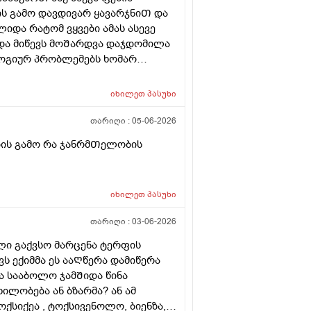
ს გამო დავდივარ ყავარჯნიᲗ და
იდა რატომ ვყვები ამას ასევე
და მიწევს მოᲨარდვა დაჯდომილა
ოგიურ პრობლემებს ხომარ
ვზე ხომარ იმოქმედებს პლუს
მდე სულ Ჩაბანვებს ვაკეᲗებდი
იხილეთ
პასუხი
რა მსუბუქი დანამის გამო
 ვეგარ გავაკეᲗებ იმიტორო ვერც
თარიღი :
05-06-2026
მარ გამოიწვევს იმიტორო კუᲭᲨი
ბის გამო რა ჯანრმᲗელობის
ივი წყლიᲗ ვასველებ და იმიᲗ
ივლი და ვჯდებიან რამე მაინც
Ღალზე Თხლად როა ისე რო ᲗიᲗს
იხილეთ
პასუხი
სზე საჯდომის ადგილას განავლის
 მემარᲗება დავიჯერო ?
თარიღი :
03-06-2026
 ამდები წმენდვიᲗ და მაგიტომაც
ქცე ეს 3-4 კვირა და რაგავაკეᲗო
ლი გაქვსო მარცენა ტერფის
ს ექიმმა ეს ააᲦწერა დამიწერა
ა სააბოლო ჯამᲨიდა წინა
ილობება ან ბზარმა? ან ამ
კოქსიქეა , ტოქსივენოლო, ბიენზა,