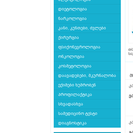
დიეტოლოგია
ნარკოლოგია
კანი, კუნთები, ძვლები
ქირურგია
ფსიქონევროლოგია
თს
სა
ონკოლოგია
კოსმეტოლოგია
დაავადებები, მკურნალობა
მ
ექიმები ხუმრობენ
კ
პროფილაქტიკა
ვ
სხვადასხვა
სამედიცინო ტესტი
კ
დიაგნოსტიკა
გ