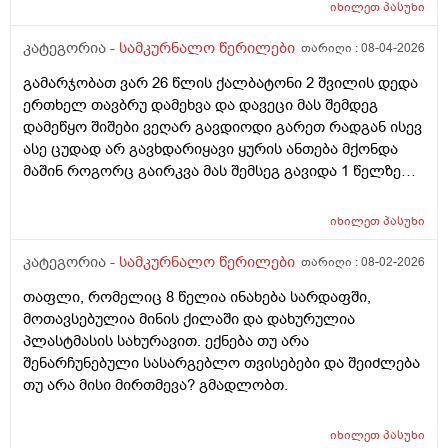
იხილეთ
პასუხი
კატეგორია -
სამკურნალო წერილები
თარიღი :
08-04-2026
გამარჯობათ ვარ 26 წლის ქალბატონი 2 შვილის დედა
ერთხელ თავბრუ დამეხვა და დავეცი მას შემდეგ
დამეწყო შიშები ვეღარ გავდიოდი გარეთ რადგან ისევ
ასე ცუდად არ გავხდარიყავი ყურის ანთება მქონდა
მაშინ როგორც გაირკვა მას შემსეგ გავიდა 1 წელზე
მეტინდა კიდე მეხვევა თავბრუ გარეთ გასვილისას
სახლში კარგად ვარ როცა ახსენებენ გარეთ წაავალა
იხილეთ
პასუხი
სმაგაზეხ კი ცუდად ვხდებოდი ეხლა როგორმე
გავდივარ ბაღში ჯოხში ზოგჯერ მაქვს შეგრძნება მიწა
კატეგორია -
სამკურნალო წერილები
თარიღი :
08-02-2026
მეცლება ფეხებიდან და ჯოხზე უნდა დავეყრდნო
თაფლი, რომელიც 8 წელია ინახება სარდაფში,
აუცილებლად არვიხი როგორ მოვიქცე რა გავაკეთო
მოთავსებულია მინის ქილაში და დახურულია
ასევე დამეწყო შიშები უაზროდ შფოთვა რომ ვეღარ
პლასტმასის სახურავით. ექნება თუ არა
გავალ გაერთ საერთო ან რაომე მსგავსი როგორ
შენარჩუნებული სასარგებლო თვისებები და შეიძლება
მოვიქხე გავხდი ძალაინ მგრძნობიარე ყველაფერზე
თუ არა მისი მირთმევა? გმადლობთ.
მეტირება ( ვინმერ რომ ჩხუბობს ცუდად ვხდები შიშები
მეწყება ეგრევე ( ასევე მაქვს დანგრეული ოჯახი 7
თვეა 5წლიანი ქორწინება დასრულებული იყო ღალატი
იხილეთ
პასუხი