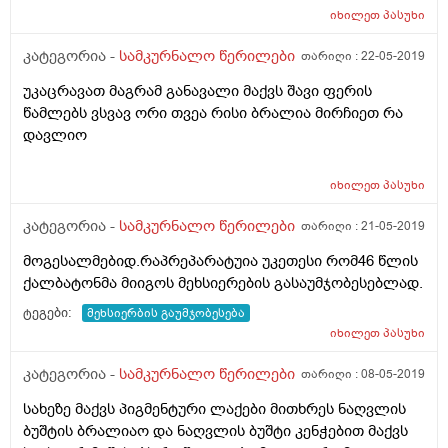
სულ ხუმრობენ იცინიან მიდიან მოდიან მე ვერ ვარ
იხილეთ
პასუხი
ეგრე.რამე მირჩიეთ რაგავაკეთო ან ეს სიყვითლე
კატეგორია -
სამკურნალო წერილები
თარიღი :
22-05-2019
რისია თვალების ფერი არაა ყვითელი.არც
შარდის.თირკმელზე კისტა მაქ.თვალს მაკლია კუჭის
უკაცრავათ მაგრამ განავალი მაქვს შავი ფერის
ტკივილი გენეტიკურად მაქ,ეს სამი დღეა თავის
წამლებს ვსვავ ორი თვეა რისი ბრალია მირჩიეთ რა
ტკივილები მაქ,ნაადრევად დავბერდი რამე მასწავკეთ
დავლიო
რომ გავიჯანსაღო სხეული
გავიახალგაზრდავო.იმხელა ზარმაცი ვარ სექსიც
იხილეთ
პასუხი
მეზარება ამბოლოს.ძალიან გთზოვთ ამომწურავად
მიპასუხეთ თუ შეძლებთ პაწუხის გაცემას.დიდი
კატეგორია -
სამკურნალო წერილები
თარიღი :
21-05-2019
მადლობა კიდევ ერთხეკ გაწეული
დახმარებებისათვის.მრავალს დაესწარით.
მოგესალმებიდ.რაპრეპარატუია უკეთესი რომ46 წლის
ქალბატონმა მიიგოს მეხსიერების გასაუმჯობესებლად.
ტეგები:
მეხსიერბის გაუმჯობესება
იხილეთ
პასუხი
კატეგორია -
სამკურნალო წერილები
თარიღი :
08-05-2019
სახეზე მაქვს პიგმენტური ლაქები მითხრეს ნაღვლის
ბუშტის ბრალიაო და ნაღვლის ბუშტი კენჭებით მაქვს