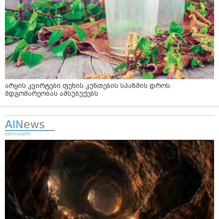
არყის კვირტები ფეხის კუნთების სპაზმის დროს
მდგომარეობას ამსუბუქებს