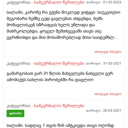
კატეგორია -
სამკურნალო წერილები
თარიღი :
01-03-2023
სალამი, კაროჩე რა ვქენი მოკლედ ვიტყვი. საუკეთესო
მეგობარი ჩემზე ცუდ გავლენას ახდენდა, ჩემს
მომავლისკენ სწრაფვას ხელს უშლიდა და
მაბრკოლებდა, ყოველ შემთხვევაში თავს ასე
ვგრძნობდი და მის მოსაშორებლად მისი საიდუმნლო
გავამხილე რო ჩვენს შორის ხიდი ჩამეტეხა დდ ვიცი
უცნაურია ჩემი საქციელი და რამე, მაგრამ
იხილეთ
პასუხი
რამდენჯერაც დავასრულეთ ურთიერთობა სულ
დავბრუნდი და ამჯერად გადავწყვიტე, რომ ისე
კატეგორია -
სამკურნალო წერილები
თარიღი :
31-03-2021
მოვქცეულიყავი რო შევზიზღებოდი და რომც
გამარჯობათ ვარ 31 წლის მახველებს ნახველი ვერ
დაბრუნება მდომოდა არ მივეღე და გზა
ამომაქვს.სახლის პირობებში რა დავლიო
გამეგრძელებინა მომავლისკენ. ძაან დიდი
დისკომფორტი იყო ამ ადამიანთან ყოფნა იმის
მიუხედავად, რომ ძალიან მიყვარდა და ერთადერთი
იხილეთ
პასუხი
ადამიანი იყო ვისთანაც ის ვიყავი ვინც სინამდვილეში
კატეგორია -
სამკურნალო წერილები
ვარ. დდ იტოქში, ჩავსვარე ყველაფერში, მაგრამ ახლა
თარიღი :
26-03-2021
ჩამოვშორდით ერთმანეთს და ერთმანეთის გარეშე
ფასიანი
კარგია
სალამი. სადღაც 1 თვის წინ ამტკივდა თავი ოღონდ