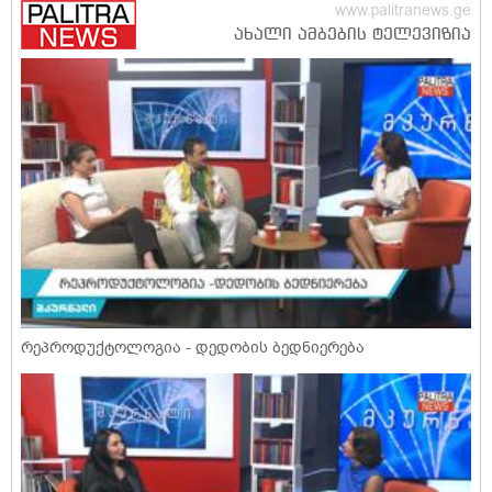
რეპროდუქტოლოგია - დედობის ბედნიერება