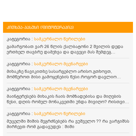
კითხვა-პასუხი (ფიტოტერაპია)
კატეგორია :
სამკურნალო წერილები
გამარჯობათ ვარ 26 წლის ქალბატონი 2 შვილის დედა
ერთხელ თავბრუ დამეხვა და დავეცი მას შემდეგ
დამეწყო შიშები ვეღარ გავდიოდი გარეთ რადგან ისევ
ასე ცუდად არ გავხდარიყავი ყურის ანთება მქონდა
კატეგორია :
სამკურნალო მცენარეები
მაშინ როგორც გაირკვა მას შემსეგ გავიდა 1 წელზე
მიხაკზე წავიკითხე სასარგებლო არისო.გთხოვთ,
მეტინდა კიდე მეხვევა თავბრუ გარეთ გასვილისას
მომწეროთ მისი გამოყენების წესი.როგორ დავლიო
სახლში კარგად ვარ როცა ახსენებენ გარეთ წაავალა
მიხაკის ჩაი. ასევე მაინტერესებს ლეიკოციტები მაქვს
სმაგაზეხ კი ცუდად ვხდებოდი ეხლა როგორმე გავდივარ
ოდნავ დაბალი და წავიკითხე ლეიკოციტების დონეს
კატეგორია :
სამკურნალო მცენარეები
ბაღში ჯოხში ზოგჯერ მაქვს შეგრძნება მიწა მეცლება
მაღლა წევსო და ასეა?
ფეხებიდან და ჯოხზე უნდა დავეყრდნო აუცილებლად
მაინტერესებს მიხაკის ჩაის მომზადებისა და მიღების
არვიხი როგორ მოვიქცე რა გავაკეთო ასევე დამეწყო
წესი, დღის რომელ მონაკვეთში უნდა მივიღო? რისთვის
შიშები უაზროდ შფოთვა რომ ვეღარ გავალ გაერთ
არის სასარგებლო და უკუჩვენება თუ აქვს
საერთო ან რაომე მსგავსი როგორ მოვიქხე გავხდი
კატეგორია :
სამკურნალო წერილები
ძალაინ მგრძნობიარე ყველაფერზე მეტირება ( ვინმერ
მუცელში შიშის შეგრძნებებს რა ვუშველო ?? რა ვარჯიშსს
რომ ჩხუბობს ცუდად ვხდები შიშები მეწყება ეგრევე (
მირჩევთ რომ გადავუდეს : შიში
ასევე მაქვს დანგრეული ოჯახი 7 თვეა 5წლიანი
ქორწინება დასრულებული იყო ღალატი პატიებები