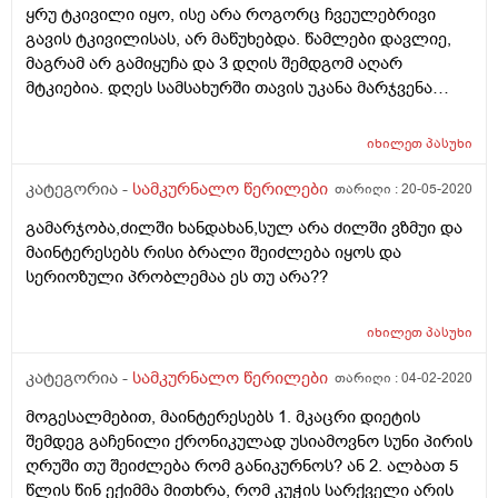
ყრუ ტკივილი იყო, ისე არა როგორც ჩვეულებრივი
გავის ტკივილისას, არ მაწუხებდა. წამლები დავლიე,
მაგრამ არ გამიყუჩა და 3 დღის შემდგომ აღარ
მტკიებია. დღეს სამსახურში თავის უკანა მარჯვენა
ნაწული, ყურის უკან დაახლოებით უეცრად ამტკივდა,
დავლიე იბუპროფენი, გამიარა, თუმცა საღამოს
იხილეთ
პასუხი
ზუსტად იგივე ადგილი ამტკივდა ისევ.
გაითვალუსწინეთ, რომ თვე ნახევრის წინ იყავი
კატეგორია -
სამკურნალო წერილები
თარიღი :
20-05-2020
ნევრომლოგთან, თუმცა ამ ჩივილებით არა და
გამარჯობა,ძილში ხანდახან,სულ არა ძილში ვზმუი და
სისხლის საერთოდ ავიღე, ყველაფერი წესრიგში იყო.
მაინტერესებს რისი ბრალი შეიძლება იყოს და
ასევე გაითვალისწინეთ, რომ მტკივა ხოლმე სიბრძნის
სერიოზული პრობლემაა ეს თუ არა??
კბილი მარჯვენა მხარეს. ეს თავის ტკივილები რისი
ბრალი შეიძლება იყოს??? მადლობა
იხილეთ
პასუხი
კატეგორია -
სამკურნალო წერილები
თარიღი :
04-02-2020
მოგესალმებით, მაინტერესებს 1. მკაცრი დიეტის
შემდეგ გაჩენილი ქრონიკულად უსიამოვნო სუნი პირის
ღრუში თუ შეიძლება რომ განიკურნოს? ან 2. ალბათ 5
წლის წინ ექიმმა მითხრა, რომ კუჭის სარქველი არის