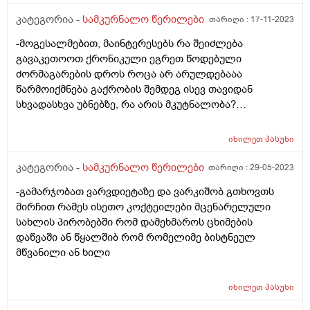
პატიებები მანიპულაციები რომ თავს მოიკლავდა თუ
კატეგორია -
სამკურნალო წერილები
თარიღი :
17-11-2023
წამოვიდოდი მისგან ეს ტოქსიკური ურთიერთობა
დავასრულე ეხლა ისებ ასე ვარ თავბრუხვევებით და
-მოგესალმებით, მაინტერესებს რა შეიძლება
როგორ მოვიქცეე არვიცი ბოდიში ცოყა არულად
გავაკეთოოთ ქრონიკული ეგრეთ წოდებული
მიწერია
ძორმაგარების დროს როცა არ არულდებააა
წარმოიქმნება გაქრობის შემდეგ ისევ თავიდან
სხვადასხვა უბნებზე, რა არის მკუტნალობა?
ყველაფერი შეგიძლიათ მითხრათ,დავიტანჯე
იხილეთ
პასუხი
კატეგორია -
სამკურნალო წერილები
თარიღი :
29-05-2023
-გამარჯობათ ვარვდიეტაზე და ვარკიშობ გთხოვთს
მირჩით რამეს ისეთო კოქტეილები მცენარელული
სახლის პირობებში რომ დამეხმაროს ცხიმების
დაწვაში ან წყალშიბ რომ რომელიმე ბისტნეულ
მწვანილი ან ხილი
იხილეთ
პასუხი