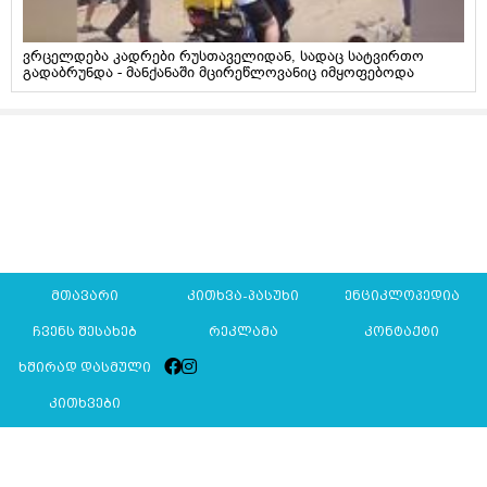
ვრცელდება კადრები რუსთაველიდან, სადაც სატვირთო
გადაბრუნდა - მანქანაში მცირეწლოვანიც იმყოფებოდა
მთავარი
კითხვა-პასუხი
ენციკლოპედია
ჩვენს შესახებ
რეკლამა
კონტაქტი
ხშირად დასმული
კითხვები
Mkurnali.ge © 2016 ყველა უფლება დაცულია
მასალების გადაბეჭდვა/რეპროდუცირება აკრძალულია,
იხილეთ
მასალის გამოყენების პირობები