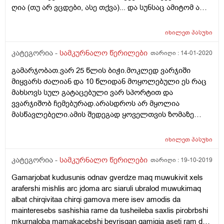
ღია (თუ არ ვცდები, ასე თქვა)... და სუნსაც ამიტომ არ
აკავებს... თუ მართლაც ასეა, შესაძლებელია თუ არა ამ
სარქველის დახურვა? 3. მინდა ვიცოდე, როგორ
იხილეთ
პასუხი
გავარჩიო, კუჭ-ნაწლავის პრობლემის გამო მაქვს
პირში უსიამოვნო სუნი ალბათ უკვე 5 წელია თუ
კატეგორია -
სამკურნალო წერილები
თარიღი :
14-01-2020
კბილის ღრუს პრობლემების გამო... არ მინდა დიდი
გამარჯობათ.ვარ 25 წლის ბიჭი.მოკლედ ვარჯიში
თანხა გადავიხადო მკურნალობაში, რომელიც შედეგს
მიყვარს ძალიან და 10 წლიდან მოყოლებული ეს რაც
არ მომცემს საბოლოოდ. რას მირჩევდით ამ დროს?
მახსოვს სულ გატაცებული ვარ სპორტით და
ვარ 27 წლის ქალი. არ ვეწევი, უსიამოვნო სუნი
ვვარჯიშობ ჩემებურად.არასდროს არ მყოლია
რომამის გამო მქონდეს... თუმცა, მკაცრ დიეტაზე კი
მასწავლებელი.ამის შედეგად ყოველთვის ზომაზე
ვყოფილვარ... გმადლობთ წინასაწრ!
ძალიან ბევრს ვვარჯიშობდი იმდენს რომ ბოლოს
მალთაშუა თიაქარიც გამიჩნდა.გავიკეთე ოპერაცია და
იხილეთ
პასუხი
სადაც რამოდენიმე წელი იყო მე ორ თვეში დავიწყე
ვარჯიში.ნუ ხერხემალი კარგად მაქვს მაგრამ რაში
კატეგორია -
სამკურნალო წერილები
თარიღი :
19-10-2019
მდგომარეობს ჩემი პრობლემა გეტყვით,არასდროს
Gamarjobat kudusunis odnav gverdze maq muwukivit xels
მიმიღია სპორტული დანამატები და რადგან ზომაზე
arafershi mishlis arc jdoma arc siaruli ubralod muwukimaq
მეტს ვვარჯიშობდი შესაბამისად ვერც ვიღდგენი
albat chirqivitaa chirqi gamova mere isev amodis da
დანაკარგს.კი მაქვს კარგად განვითარებული კუნთები
mainteresebs sashishia rame da tusheileba saxlis pirobrbshi
მაგრამ ასე მგონია რომ ვარ ძალიან
mkurnaloba mamakacebshi bevrisgan gamigia aseti ram da