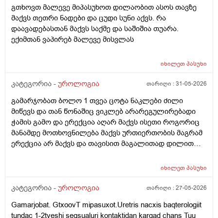
გთხოვთ მალევე მიპასუხოთ დილაობით ასოს თავზე
იქაჩება ხოლმე და ცოტა დაჭიმვასაც ვგრძნობსავით
მაქვს თეთრი ნადები და ცუდი სუნი აქვს. რა
ლაგამის არეში
დაავადებასთან მაქვს საქმე და საშიშია თუარა.
ექიმთან ვაპირებ მალევე მისვლას
იხილეთ
პასუხი
კატეგორია -
უროლოგია
თარიღი :
31-05-2026
გამარჯობათ ბოლო 1 თვეა ცოტა ნაკლები ძილი
მიწევს და თან წონაშიც ვიკლებ არარეგულირებადი
ჭამის გამო და ერექცია აღარ მაქვს ისეთი როგორიც
მანამდე მოთხოვნილება მაქვს ურთიერთობის მაგრამ
ერექცია არ მაქვს და თავისით მაგალითად დილით
როცა მქონდა მანამდე ეხლა აღარ მაქვს
იხილეთ
პასუხი
კატეგორია -
უროლოგია
თარიღი :
27-05-2026
Gamarjobat. GtxoovT mipasuxot.Uretris nacxis baqterologiit
tundac 1-2tveshi seqsualuri kontaktidan kargad chans Tuu