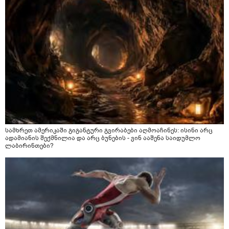
სამხრეთ ამერიკაში გიგანტური გვირაბები აღმოაჩინეს: ისინი არც
ადამიანის შექმნილია და არც ბუნების - ვინ ააშენა საიდუმლო
ლაბირინთები?