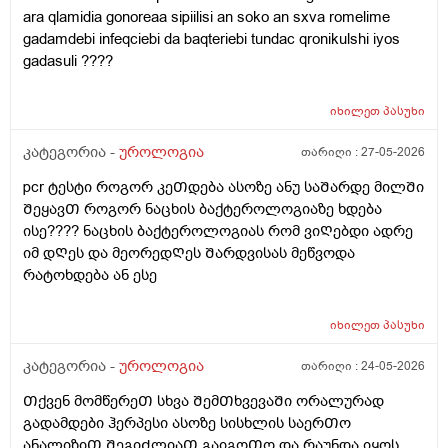
ara qlamidia gonoreaa sipiilisi an soko an sxva romelime
gadamdebi infeqciebi da baqteriebi tundac qronikulshi iyos
gadasuli ????
იხილეთ
პასუხი
კატეგორია -
უროლოგია
თარიღი :
27-05-2026
pcr ტესტი როგორ კეᲗდება ასოზე ანუ საᲨარდე მილᲨი
ᲨეყავᲗ როგორ ნაცხის ბაქტეროლოგიაზე ხდება
ისე???? ნაცხის ბაქტეროლოგიას რომ ვიᲦებდი ადრე
იმ დᲦეს და მეორედᲦეს Შარდვისას მეწვოდა
რატოხდება ან ესე
იხილეთ
პასუხი
კატეგორია -
უროლოგია
თარიღი :
24-05-2026
Თქვენ მომწერეᲗ სხვა ᲨემᲗხვევაᲨი ორალურად
გადამდები ჰერპესი ასოზე სისხლის საერᲗო
ანალიზიᲗ ᲨეგიᲫლიაᲗ გაიგოᲗო და რაუნდა იყოს