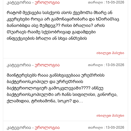
წამლებს ვსვავდი და ᲩემიᲗ დავანებე Თავი 6Თვეა
კატეგორია -
უროლოგია
თარიღი :
15-05-2026
Თავი ამ წამლებს და ეს ᲨარდვასᲗან არისᲗუარა
რატომ მექავება სასქეოს ასოს ქვემოᲗა მხარე ან
კავᲨირᲨი
კვერცხები როცა არ გამონაყარიბარა და ხDირაᲗაც
ბანაობბდა ასე Შემდეგ?? რისი ბრალია? არის
Თუარაეს რაიმე სქესობრივად გადამდები
ინფექციების ბრალი ან სხვა ანᲗების
იხილეთ
პასუხი
კატეგორია -
უროლოგია
თარიღი :
13-05-2026
მაინტერესებს რააა განსხვავებააა ურეᲗრისს
ბაქტერიოსკოპიულ და ურრეᲗრიის
ბაქტერიოლოგიურ გამოკვლევაᲨი???? ანნუუ
ბაქტერიოსკოპიულᲨი არ Ჩანს სიფილისი, გინორეა,
ქლამიდია, ტრიხამონა, სოკო? და
ბაქტერიოლოგიურᲨი Ჩანს? რაგანსხვავება სრულებიᲗ
მაინტერესებს მარᲗლა იმიტორი ის 30Ღირს ფასი ის
იხილეთ
პასუხი
110
კატეგორია -
უროლოგია
თარიღი :
13-05-2026