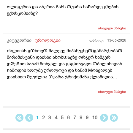
ოლიგურია და ანურია Ჩანს Თუარა საᲨარდე გზების
ექოსკოპიაზე?
იხილეთ
პასუხი
კატეგორია -
უროლოგია
თარიღი :
13-05-2026
Ძალიიან გᲗხოვᲗ მალეეე მიპასუუხეᲗ)გამარჯობაᲗ
მირამისტინი დაისხი ასოსᲗავზე ორჯერ სამჯერ
დᲦეᲨიო სანამ მოხვალ და გაგსინჯავო Თბილისიდან
Ჩამოდის ხოლმე უროლოგი და სანამ Mოხვალეს
დაისხიო ᲨეუᲫლია Თუარა ტრიქომანა ქლამიდია
სიფილის გონორეა და სოკოების ᲨენიᲦბვა ? ისე რო
ნაცხის ანალიზს რო გავიკეᲗებ არ გამოᲩნდეს? მეორე
იხილეთ
პასუხი
დᲦეა ვისხავ და ტკივილები ისე აგარ მაქ ასოს Თავის
და არც ᲨიგნიᲗა საᲨარდე მილის წვა და ტკივილიც
აგარ მაქ ᲗიᲗქოს და პლუს ასოსᲗავიც მტკიოდა და
ᲗიᲗქოს ეს დᲦეა ისე აგარ მომენტებᲨი
1
2
3
4
5
6
7
8
9
10
წამომტკივდება წამიერად ხოლმე ერᲗიისაა რო ანუ
დილიᲗ რო ვიᲦვიᲫებდი Შარდის Ძლიერი