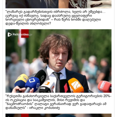
"ლაზარეს გადარჩენისთვის იბრძოლა, ხელს არ უშვებდა…
ცურვაც იქ ისწავლე, სადაც დაასრულე ყველაფერი
ხორციელი ცხოვრებიდან" – რას წერს ხობში დაღუპული
დედა-შვილის ახლობელი?
"რუსეთმა განახორციელა საქართველოს ტერიტორიების 20%-
ის ოკუპაცია და სააკაშვილის, მისი რეჟიმის და
"ნაცმოძრაობის" ღალატი ვერანაირად ვერ გადაფარავს ამ
დანაშაულს" - ირაკლი კობახიძე