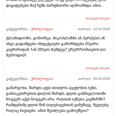
დავადებები მაქ ჩემს პარტნიორს აღმოაჩნდა ამას
შეიძლება გამოეწვია? ერექციული დისფუნქცია და რა
დამიჯდეება ანალიევი ექიმთან ვიზიდი რო ვიცოდე ამ
იხილეთ
პასუხი
1 თვეში მივიდე
კატეგორია -
უროლოგია
თარიღი :
22-05-2026
ქლამიდიოზი, გონორეა, მიკოპლაზმა ან ჰერპესი) ან
სხვა გადამდები ინფექციები გამოᲩნდება Თუარა
კავᲨირიდან 1ან 2Თვის Შემდეგ? ურეᲗრისნაცხის pcr
მეᲗოდიᲗ
იხილეთ
პასუხი
კატეგორია -
უროლოგია
თარიღი :
20-05-2026
გამარჯობა, შარდს აქვს თითქოს აცეტონის სუნი,
განსაკუთრებით დილის შარდს, დღის განმავლობაში
ზოგჯერ აქვს ზოგჯერ-არა. რასთან იქნება კავშირში?
რამდენიმე დღის წინ საღებავებთან ვიმუშავე, შევღებე
რაღაც ნივთები. ამას შეიძლება გამოეწვია?