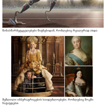
წინასწარმეტყველებები წიგნებიდან, რომლებიც რეალურად ახდა
შეშლილი იმპერატრიცების საიდუმლოებები, რომლებიც შოკში
ჩაგაგდებთ