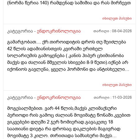
(ნორმა წერია 140) რამდენად საშიშია და რას მირჩევთ
იხილეთ
პასუხი
კატეგორია -
ენდოკრინოლოგია
თარიღი :
08-04-2026
გამარჯობათ.... ქრ.თიროიდიტის დროს თუ შეიძლება
42 წლის ადამიანისთვის კვირაში ერთხელ
სოლარიუმის გამოყენება ( კანის ჰიპერ ცხიმიანობა
მაქვს და ძალიან მშველის სხივები 8-9 წუთი).იქნებ არ
იქონიოს გავლენა, ყველა ჰორმონი და ანტისხეული
წესრიგშია ფარისებრის. თავიდან არატოქსიკური
ჩიყვი იყო ,სამ თვიანმა მკურნალობამ კარგად იმუშავა(
იხილეთ
პასუხი
მიოინოზიტოლი+ Sl და ფერმენტები) ეხლა
მცენარეული დანამატებით და ფერმენტებით
კატეგორია -
ენდოკრინოლოგია
თარიღი :
11-03-2026
ვაგრძელებ მკურნალობას, ჩემ ენდიკრინოლოგს ვერ
მოგესალმებით. ვარ 44 წლის,მაქვს კლიმაქსური
შევბედე სოლარიუმზე საუბარი... ეს თვეებია არ
პერიოდი რის გამოც ძალიან მოვიმატე წონაში.კვებით
მისარგებლია,კანი საშინელ დღეში მაქვს,გამონაყრის
ვიკვებები დღეში 2 ჯერ ზომიერად.გავაკეთე 18
თვალსაზრისით,სამწუხაროდ დერმატოლოგებიც
საათიანი დიეტა რა დროსაც დაკლების მაგივრად
ამოვწურე,უშედეგოდ...... მადლობა დიდი, (ფარისებრი
მოვიმატე 3 კილო. ძირითადა სამსახური მაქვს
ჯირკვალი არასიმეტრიული, კონტურები მკვეტრი,