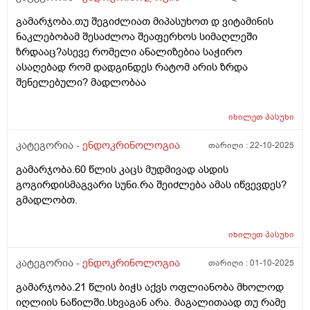
მაქვს იმუნოგლობობულის ანალიზი და შესაძლოა ამ
გამარჯობა.თუ შეგიძლიათ მიპასუხოთ დ ვიტამინის
ნახ წელიწადში ამის ფონზე მქონდეს 6? გადავიმეორო
ნაკლებობამ შესაძლოა შეაფერხოს სიმაღლეში
3 თვეში ისევ რადგან სხვა წამლების ფონზე შესაძლოა
ზრდააც?ასევე რომელი ანალიზებია საჭირო
განვითარდა ეს შედეგი? ან ზოგჯერ ვფიქრობ თავიდან
ასაღებად რომ დადგინდეს რატომ არის ზრდა
ხომ არ ჩავიტარო ენდოკრინოლოგია სახელ
შენელებული? მადლობაა
დაფინანსებით იქნებ სულ აღარ არის საჭირო რაც 10
წლის წინ მქონდა , რადგან ეხლა რომ ვაჩვენებ
პირველ ანალიზ ზოგი მეუბნება არ იყო საჭირო
იხილეთ
პასუხი
ჰორმონიო. თქვენი რჩევა რა იქნება?
კატეგორია -
ენდოკრინოლოგია
თარიღი :
22-10-2025
გამარჯობა.60 წლის კაცს მუდმივად ასდის
გოგირდისმაგვარი სუნი.რა შეიძლება ამას იწვევდეს?
გმადლობთ.
იხილეთ
პასუხი
კატეგორია -
ენდოკრინოლოგია
თარიღი :
01-10-2025
გამარჯობა.21 წლის ბიჭს აქვს ოფლიანობა მხოლოდ
იღლიის ნაწილში.სხვაგან არა. მაგალითაად თუ რამე