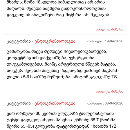
shemdgom. Pizikuri datvirtvis shezgudva 1 tvis
მხარეს. წონა 18 კილოა სიმაღლითაც არ არის
shexorcebac ratom undeba amden xans? Ra sheidzleba
ganmavlobashi. Psiqiatris ambulatoriuli metvalyureoba,
მაღალი. მყავდა ბავშვთა ენდოკრინოლოგთან
gaketdes sascrapod, rom uketesad igrdznos tavi da diabetic
Angiologis ambulatoriuli metvalyureoba. Psiqiatris
გაუკეთე ის ანალიზები რაც მიტხრა tsh. მკლავის
daregulirebuli rom qondes? DZALIAN GTXOVT
danishnuleba:LAMICTALI: 25mg, 1 Abi dilit da shuadgit,
რედგენი. შაქარი. სისის საერთო და სხვა რა
SASCRAPOD GVIPASUXOT. Dzalian didi madloba cinascar!
BETAMAKSI: 50mg, 1 Abi 2-jer, ESRIBELI: 50mg, 1 Abi
ანალიზები აღარც მახსოვს. შეამოწმა და ყველა
იხილეთ
პასუხი
dilit.Gtxovt 2-e cerilic naxet
ნორმის ფარგლებშია 6 თვეში გადააკონტროლეო
ეხლა არაფერი არ უნდაო. მაინტერესებს ახლა ხდება
კატეგორია -
ენდოკრინოლოგია
თარიღი :
19-04-2026
ესეთი ნაადრევი მომწიფება? ექოსკოპიაზეც მყავდა
გამარჯობა.მაქვს Შემდეგი Ჩივილები:გაბრუება,
მკერდზე გავაკეთებინე და ეს ჩვეულებრივი მოვლენაა
კონცეტრაციის დაქვეიᲗება, უენერგიობა,
ყველაფერი კარგ მდგომარეობაში არისო.
დᲦეგამოᲨვებიᲗ მაინც არტერიული წნევის მატება,
დავმშვიდდე თუ სხვაგანაც მივიყვანო? ან ვის მირჩევთ
ზოგჯერ პულსის მატებაც. ადვილად ვიᲫინებ მაგრამ
კარგ ბავშვთა ენდოკრინოლოგს? ეხლა კი გავიდე 6
დილის 5-6 სააᲗზე მეᲦვიᲫება. ამიტომ გავიკეᲗე TSH
თვე მაგრამ ისევ ისეთი მდგომარეობაა ანალიზები
ანალიზი და მაქვს 3.80. საᲭიროა Თუარა ჰორმონის
ახლიდან არ გამიკეთებია
მიᲦება და ეს Ჩივილები უკავᲨირდება Თუარა ამას? ან
იხილეთ
პასუხი
სხვა რა ანალიზი დამᲭირდება?
კატეგორია -
ენდოკრინოლოგია
თარიღი :
08-04-2026
ვარ ორსული 30 კვირის გლუკოზა ტოლერანტობის
ტესტი გავიკეთე ასეთი პასუხია: უზმოზე 85.7 (ნორმა
წეირა 55 -95) გლუკოზა დატვირთვიდან 1საათში 172