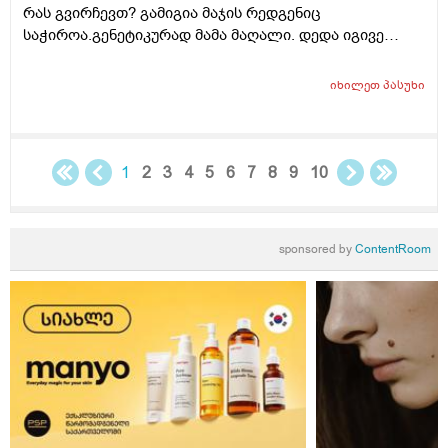
რას გვირჩევთ? გამიგია მაჯის რედგენიც
და მთლიანად სისხლის ანალიზი ნორმაში მაქვს.
საჭიროა.გენეტიკურად მამა მაღალი. დედა იგივე
სიმაღლის 162 სმ.მოხრაც ახასიათებს რადგან აქვს
პლასკასტოპიაც.რომ მომწეროთ რა გამოკვლრვებია
იხილეთ
პასუხი
კონკრეტულად ამ პრობლემისთვის? სტატურანზე რას
იტყვით ?
1
2
3
4
5
6
7
8
9
10
sponsored by
ContentRoom