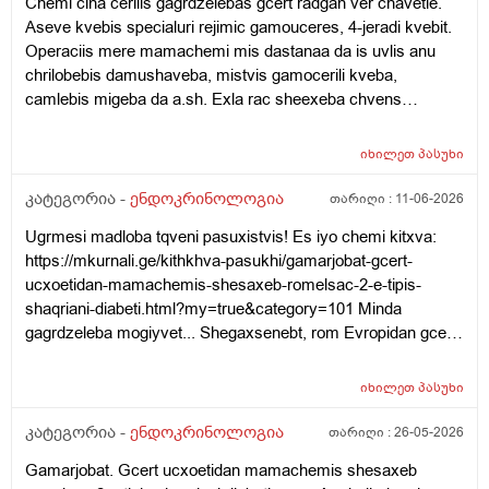
Chemi cina cerilis gagrdzelebas gcert radgan ver chavetie.
Aseve kvebis specialuri rejimic gamouceres, 4-jeradi kvebit.
Operaciis mere mamachemi mis dastanaa da is uvlis anu
chrilobebis damushaveba, mistvis gamocerili kveba,
camlebis migeba da a.sh. Exla rac sheexeba chvens
kitxvebs... Rasac qvia shokshi vart, eseti ram rom moxda
saertod da tan tviton mamachemi qristiani adamiania da
იხილეთ
პასუხი
gvikvirs ram gamoicvia aseti sashineli nabijis gadadgma?!
Cota dadzabuli urtiertoba ki qonda dedachemtan bolo dros
კატეგორია -
ენდოკრინოლოგია
თარიღი :
11-06-2026
magram mere isev daicyes laparaki da icoda, rom
Ugrmesi madloba tqveni pasuxistvis! Es iyo chemi kitxva:
apirebdnen Tbilisshi chasvlas dzalian male. Zogadad es bolo
https://mkurnali.ge/kithkhva-pasukhi/gamarjobat-gcert-
clebia, ragac ver vcnobt mamachems anu dzalian shecvlilia
ucxoetidan-mamachemis-shesaxeb-romelsac-2-e-tipis-
da yvelapers negatiurad uyurebs! Tan cota pulis problemebic
shaqriani-diabeti.html?my=true&category=101 Minda
daemata da dzalian gagizianebuli, agresiuli iyo xolme, sul cola
gagrdzeleba mogiyvet... Shegaxsenebt, rom Evropidan gcert
undoda da ar midioda eqimtan! Chvenc vatyobdit, rom
mamachemis shesaxeb, romelic amjamad Tbilisshia da 2-e
depresia qonda magram dzalit xo ver caviyvandit eqimtan?
tipis shaqriani diabeti aqvs da aseve chriloba pexze. Im dges
Tviton mis mamas anu babuachemsac diabeti qonda da
იხილეთ
პასუხი
imdenad sheacuxa tavbrusxvevam, rom sascraposhi yopila
rogorc vicit, pexis titze gartuleba qonda da vpiqrobt, magisic
da iq 2 camali gamouceres tavbrusxvevis cinaagmdeg.
კატეგორია -
ენდოკრინოლოგია
თარიღი :
26-05-2026
xom ar sheeshinda da am zomamde mivida?! Torem
Analizebic gauketes da yvelaperi normashi iyo, aseve
gaumartlebeli saqcielia yvelanairad ra tqma unda!!!
Gamarjobat. Gcert ucxoetidan mamachemis shesaxeb
cnevac. Samcuxarod 1 kviris cin, sashineli ram gaaketa
Momentebshi, titqos rogor gitxrat, "vigac sxva adamiani"