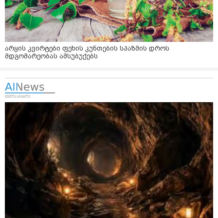
არყის კვირტები ფეხის კუნთების სპაზმის დროს
მდგომარეობას ამსუბუქებს