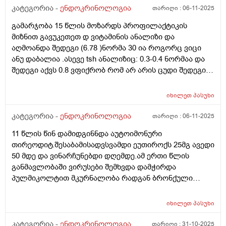
ხანი,წლებია ვსარგებლობ სოლარიუმით,კვირაში
კატეგორია -
ენდოკრინოლოგია
თარიღი :
06-11-2025
ერთხელ 10 წუთი,რაც ჩემს კანს შველის საკმაოდ(,ვიცი
გამარჯობა 15 წლის მოზარდს პროფილაქტიკის
კარგად სოლარიუმის მომაკვიდენებელი მხარეები) . ეს
მიზნით გავუკეთეთ დ ვიტამინის ანალიზი და
კვანძი სოლარიუმის სხივებს ხომ არ შეეძლო
აღმოანდა შედეგი (6.78 )ნორმა 30 ია როგორც ვიცი
გამოეწვია და ამჟამად,ამ კვანძის ფონზე შეიძლება
ანუ დაბალია .ასევე tsh ანალიზიც: 0.3-0.4 ნორმაა და
კიდევ სოლარიუმით სარგებლობა? მადლობა დიდი
შედეგი აქვს 0.8 ვფიქრობ რომ არ არის ცუდი შედეგი
და შესაძლოა დ ვიტამინის ასეთმა დაბალმა
მაჩვენებელმა tsh ეს შედეგი შეცვალოს თუ არ მიიღო
იხილეთ
პასუხი
დ ვიტამინი? ამათ შორის არის კავშირი? მადლობა
კატეგორია -
ენდოკრინოლოგია
თარიღი :
06-11-2025
11 წლის წინ დამიდგინნდა აუტოიმონური
თირეოდიტ.შესაბამისადვსვამდი ეუთიროქს 25მგ ავედი
50 მდე და ვინარჩუნებდი დღემდე.ამ ერთი წლის
განმავლობაში ვირუსები შემხვდა დამჭირდა
პულმიკოლტით მკურნალობა რადგან ბრონქული
სპაზმები და ასთმური შეტევებო მქონდა,ასევე ბევრი
სტრესი და ნერვიიულობაც შემხვდა.ავიღე ანალიზები
იხილეთ
პასუხი
და თსჩ 0.3-0. 4 რომ ნორმაა რომ წერია მე მაქვს ეხლა
6.ასევე დაბალი მაქვს რკინა ფერიტინი მომატებული
კატეგორია -
ენდოკრინოლოგია
თარიღი :
31-10-2025