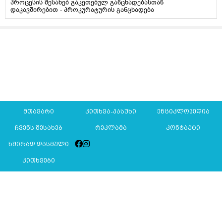
პროცესის შესახებ გაკეთებულ განცხადებასთან
დაკავშირებით - პროკურატურის განცხადება
მთავარი
კითხვა-პასუხი
ენციკლოპედია
ჩვენს შესახებ
რეკლამა
კონტაქტი
ხშირად დასმული
კითხვები
Mkurnali.ge © 2016 ყველა უფლება დაცულია
მასალების გადაბეჭდვა/რეპროდუცირება აკრძალულია,
იხილეთ
მასალის გამოყენების პირობები