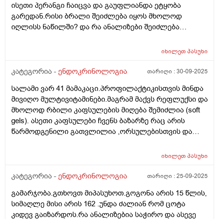
ისეთი პერანგი ჩაიცვა და გაუფლიანდა ეტყობა
გარედან.რისი ბრალი შეიძლება იყოს მხოლოდ
იღლისს ნაწილში? და რა ანალიზები შეიძლება
გაკეთდეს?
იხილეთ
პასუხი
კატეგორია -
ენდოკრინოლოგია
თარიღი :
30-09-2025
სალამი ვარ 41 მამაკაცი.პროფილაქტიკისთვის მინდა
მივიღო მულტივიტამინები.მაგრამ მაქვს რეფლუქსი და
მხოლოდ რბილი კაფსულების მიღება შემიძლია (soft
gels). ასეთი კაფსულები ჩვენს ბაზარზე რაც არის
წარმოდგენილი გათვლილია ,ორსულებისთვის და
ხასიათდება რკინის მაღალი შემცველობით(ჩემზე
კარგად მოგეხსენებათ რატომაც) ყველაზე დაბალი
იხილეთ
პასუხი
შემცველობა რაც ვნახე,კაფსულა შეიცავს 17 მგ.
რკინას. თუ შემიძლია მივიღო ასეთი
კატეგორია -
ენდოკრინოლოგია
თარიღი :
25-09-2025
კაფსულა,რამდენიმე თვე ან მეტი.იქნებ კვირაში
გამარჯობა.გთხოვთ მიპასუხოთ.გოგონა არის 15 წლის,
რამდენჯერმე,ხანგძლივად ან რა სქემას მირჩევთ
სიმაღლე მისი არის 162 .უნდა ძალიან რომ ცოტა
რკინა რომ არ დამიგროვდეს. ჰემოგლობინი მაქვს
კიდევ გაიზარდოს.რა ანალიზებია საჭირო და ასევე
ანალიზით 161 (120-160 ნორმ). ფერიტინი,ჰემატოკრიტი