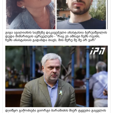
გიგა ავალიანის საქმეზე დაკავებული ანასტასია ბერუაშვილის
დედა მიმართვას ავრცელებს - "რაც ეს ამბავი ჩემს ოჯახს,
ჩემს ანასტასიას გადახდა თავს, მის მერე მე მე არ ვარ"
დაიწყო გამოძიება გიორგი ბარამიძის მიერ ტყვეთა გაცვლის