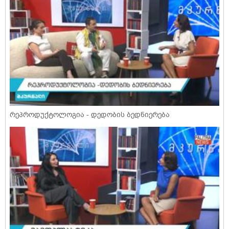
რეპროდუქტოლოგია - დედობის ბედნიერება