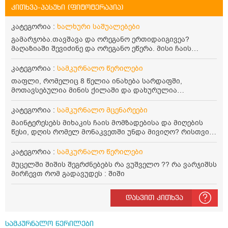
კითხვა-პასუხი (ფიტოტერაპია)
კატეგორია :
ხალხური საშუალებები
გამარჯობა.თავშავა და ორეგანო ერთიდაიგივეა?
მაღაზიაში შევიძინე და ორეგანო ეწერა. მისი ჩაის
დალევის წესი მაინტერესებს.რისთვის არის კარგი?
წავიკითხე რომ: 1 ჭიქა თბილ წყალში ჩავყაროთ 1 ჩაის
კატეგორია :
სამკურნალო წერილები
კოვზი დაქუცმაცებული და გამხმარი ორეგანო და
თაფლი, რომელიც 8 წელია ინახება სარდაფში,
გავაჩეროთ 10-15 წუთი, მივიღოთო ჭამიდან 1-2 საათში.
მოთავსებულია მინის ქილაში და დახურულია
მიზანი: ანტიოქსიდანტური და ანთების საწინააღმდეგო
პლასტმასის სახურავით. ექნება თუ არა შენარჩუნებული
თვისება. სწორია ეს ინფორმაცია? უკუჩვენება რა აქვს
სასარგებლო თვისებები და შეიძლება თუ არა მისი
კატეგორია :
სამკურნალო მცენარეები
და ბრონქულ ასთმას თუ შველის ორეგანოს ჩაი?
მირთმევა? გმადლობთ.
მაინტერესებს მიხაკის ჩაის მომზადებისა და მიღების
წესი, დღის რომელ მონაკვეთში უნდა მივიღო? რისთვის
არის სასარგებლო და უკუჩვენება თუ აქვს
კატეგორია :
სამკურნალო წერილები
მუცელში შიშის შეგრძნებებს რა ვუშველო ?? რა ვარჯიშსს
მირჩევთ რომ გადავუდეს : შიში
დასვით კითხვა
სამკურნალო წერილები