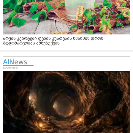
არყის კვირტები ფეხის კუნთების სპაზმის დროს
მდგომარეობას ამსუბუქებს