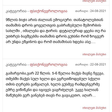
იხილეთ
პასუხი
კატეგორია -
ფსიქონევროლოგია
თარიღი :
24-08-2021
9წლის ბიჭი არის ძალიან ემოციური. თანატოლებთან
თამაშის დროს ყოველთვის გაბრაზებული შემორბის
სახლში , იმალება და ტირის. დეტალურად ყვება თუ რა
უთხრეს ბავშვებმა თამაშის დროს.ვუხსნი რომ ზოგჯერ
არ უნდა ეწყინოს და რომ თამაშისას ხდება ასე.
განიცდის ყველაფერს. ხან კარებს აჯახუნებს ან რამე
ნივთს დააგდებს როცა ნაწყენია. რა გავაკეთო,
იხილეთ
პასუხი
ძალიან განვიცდი. ხშირად როცა ვესაუბრები არ
ესმის.თავის ფიქრებშია და რამდენჯერმე უნდა
კატეგორია -
ფსიქონევროლოგია
თარიღი :
22-08-2021
ვუთხრსა , ყურადღება რომ მომაქციოს.
გამარჯობა,ვარ 22 წლის. 5-6 წელია მაქვს მავნე ჩვევა,
ფსიქონევროლოგი სამწუხაროდ არ ჰყავს ქუთაისს.
თმებში მაქვს სულ ხელი და ეგრეთწოდებულ სქელი
იქნებ როგორმე დაგვეხმაროთ
თმის ღერებს ვაწვალებ, ხელს ვუსმევ რამდენჯერმე
ემრე ვიწიწკნი და იგივეს ვაგრძელებ. უკვე ხალიან
მაწუხებს ვერ ვანებებ თავს რა გავაკეთო, აღარ
შემიძლია. სახლის პირობებში მაინტერესებს რამე თუ
დამეხმარება?:( თუ არა და ისერა მიშველის მადლობა.
იხილეთ
პასუხი
პ.ს. ნერვები ცოტა ცუდ დღეში მაქვს და ვაგოსტაბილი