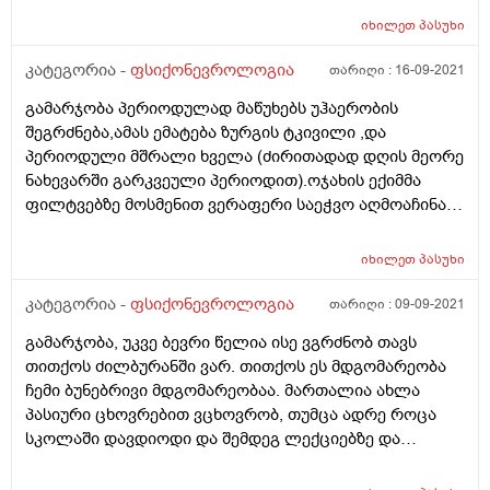
იხილეთ
პასუხი
კატეგორია -
ფსიქონევროლოგია
თარიღი :
16-09-2021
გამარჯობა პერიოდულად მაწუხებს უჰაერობის
შეგრძნება,ამას ემატება ზურგის ტკივილი ,და
პერიოდული მშრალი ხველა (ძირითადად დღის მეორე
ნახევარში გარკვეული პერიოდით).ოჯახის ექიმმა
ფილტვებზე მოსმენით ვერაფერი საეჭვო აღმოაჩინა
და ეს ყველაფერი სტრესს დაუკავშირა,(არ მაწუხებს
დაღლილობა ქოშინი)მაინტერესებს რამე უფრო
იხილეთ
პასუხი
სერიოზულთან ხომ არ მაქვს საქმე მადლობა
კატეგორია -
ფსიქონევროლოგია
თარიღი :
09-09-2021
გამარჯობა, უკვე ბევრი წელია ისე ვგრძნობ თავს
თითქოს ძილბურანში ვარ. თითქოს ეს მდგომარეობა
ჩემი ბუნებრივი მდგომარეობაა. მართალია ახლა
პასიური ცხოვრებით ვცხოვრობ, თუმცა ადრე როცა
სკოლაში დავდიოდი და შემდეგ ლექციებზე და
შედარებით აქტიურად ვცხოვრობდი მაშინაც ასე
ვიყავი. ზუსტად არ მახსოვს როდის დაიწყო ან