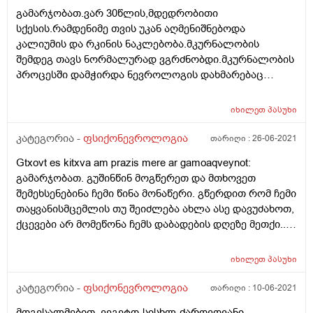
გამარჯობათ.ვარ 30წლის,მდედრობითი
სქესის.რამდენიმე თვის უკან აღმენიშნებოდა
კალიუმის და რკინის ნაკლებობა.მკურნალობის
შემდეგ თავს ნორმალურად ვგრძნობდი.მკურნალობის
პროცესში დამჭირდა ნევროლოგის დახმარებაც
რადგან ცუდათ ვხდებოდი და შიშები დამჩემდა.ეხლა
მაქვს საფეთქლის არეში დაჭიმულობა
იხილეთ
პასუხი
შემაწუხებლად,ორივე მხარეს და ცოტა თავის ზედა
ნაწილში.რისი ბრალი შეიძლება იყოს?წნევა 100 /70
კატეგორია -
ფსიქონევროლოგია
თარიღი :
26-06-2021
მქონდა დღის განმავლობაში.მადლობთ წინასწარ.
Gtxovt es kitxva am prazis mere ar gamoaqveynot:
გამარჯობათ. გუშინწინ მოგწერეთ და მთხოვეთ
შემეხსენებინა ჩემი წინა მონაწერი. გწერდით რომ ჩემი
თაყვანისმცემლის თუ შეიძლება ახლა ასე დავუძახოთ,
ქცევები არ მომეწონა ჩემს დაბადების დღეზე მეთქი...
https://mkurnali.ge/kithkhva-pasukhi.html?
view=question&id=53255
იხილეთ
პასუხი
კატეგორია -
ფსიქონევროლოგია
თარიღი :
10-06-2021
მოგესალმებით, ვეგეტო-სისხლ-ძარღვოვანი