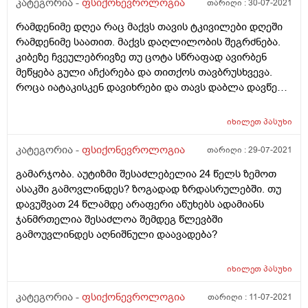
დავკარგე.ფსიქოლოგთან არმინდა მისვლა,მირჩიეთ
კატეგორია -
ფსიქონევროლოგია
თარიღი :
30-07-2021
როგორიც არის,ჩემი და სხვა ადამიანების გრძნობების
როგორ მოვიქცე?
გაცნობიერება და აღქმაც მიჭირს,თავს უსუსურად
რამდენიმე დღეა რაც მაქვს თავის ტკივილები დღეში
ვგრძნობ აღარაფრის ძალა და ხალისი აღარ
რამდენიმე საათით. მაქვს დაღლილობის შეგრძნება.
მაქვს,რას მეტყვით რა შეიძლება,რომ დავარქვათ ამ
კიბეზე ჩვეულებრივზე თუ ცოტა სწრაფად ავირბენ
მდგომარეობას და ვის მივმართო,გმადლობთ
მეწყება გული აჩქარება და თითქოს თავბრუსხვევა.
წინასწარ.
როცა იატაკისკენ დავიხრები და თავს დაბლა დავწევ
თავში მთელი ძალით თითქოს რაღაც მაწვება და მაქვს
ტკივილის შეგრძნება. თითქოს სისხლი
იხილეთ
პასუხი
მაწვება(ვცდილობ ზუსტად აღვწერო). ამ ბოლო დროს
ცოტა ფიზიკური დატვირთვაც მქონდა. რისი ბრალი
კატეგორია -
ფსიქონევროლოგია
თარიღი :
29-07-2021
შეიძლება იყოს ეს და როგორ უნდა გამოვიკვლიო?
გამარჯობა. აუტიზმი შესაძლებელია 24 წელს ზემოთ
ასაკში გამოვლინდეს? ზოგადად ზრდასრულებში. თუ
დავუშვათ 24 წლამდე არაფერი აწუხებს ადამიანს
ჯანმრთელია შესაძლოა შემდეგ წლევბში
გამოუვლინდეს აღნიშნული დაავადება?
იხილეთ
პასუხი
კატეგორია -
ფსიქონევროლოგია
თარიღი :
11-07-2021