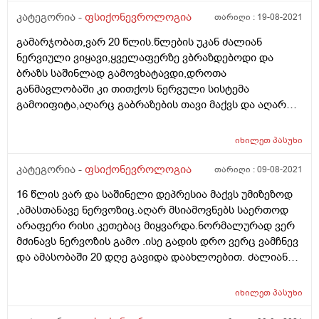
რომ მივიღო რამეს ხომ არ მავნებს?
კატეგორია -
ფსიქონევროლოგია
თარიღი :
19-08-2021
გამარჯობათ,ვარ 20 წლის.წლების უკან ძალიან
ნერვიული ვიყავი,ყველაფერზე ვბრაზდებოდი და
ბრაზს საშინლად გამოვხატავდი,დროთა
განმავლობაში კი თითქოს ნერვული სისტემა
გამოიფიტა,აღარც გაბრაზების თავი მაქვს და აღარც
ყვირილის,თითქოს ჩემში არსებული ყველანაირი
გრძნობა მოკვდა,თითქოს ვეღარაფერს
იხილეთ
პასუხი
ვგრძნობ,რეაქცია არ მაქვს არაფერზე,ეს ეხება
როგორც დადებით ,ასევე უარყოფით
კატეგორია -
ფსიქონევროლოგია
თარიღი :
09-08-2021
მოვლენებს,ვეღარაფერს განვიცდი სრულიად
16 წლის ვარ და საშინელი დეპრესია მაქვს უმიზეზოდ
უემოციო გავხდი და ეს ყველაფერი ხელს მიშლის
,ამასთანავე ნერვოზიც.აღარ მსიამოვნებს საერთოდ
ადამიანებთან ურთიერთობაში,რადგან აღარც
არაფერი რისი კეთებაც მიყვარდა.ნორმალურად ვერ
ადამიანებთან ურთიერთობის სურვილი აღარ მაქვს და
მძინავს ნერვოზის გამო .ისე გადის დრო ვერც ვამჩნევ
თუ ვურთიერთობ ეს ზერელე ემოციებითა და
და ამასობაში 20 დღე გავიდა დაახლოებით. ძალიან
სიტყვებით ხორციელდება,არაფერი მახარებს და
ემოციური ვარ,ყველა დეტალზე ვფიქრობდი
არაფერი მადარდებს,ძირითადად სულ დაძაბულობის
სულ,ახლა ფიქრის თავიც არ მაქვს საერთოდ რამჭირს
შეგრძნება მაქვს და გონებაში უარყოფითი ფიქრები
იხილეთ
პასუხი
ვერვხვდები,ყველაფრის ხალისი
მიტრიალებს,სამყაროს ვერ აღვიქვამ ისეთად