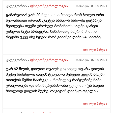
ჩამომტირის. არვიცი, ფსიქოლოგი მჭირდება,
რაღაცები ემართებოდა და წამლებს სვამდა, ექიმმა
კატეგორია -
ფსიქონევროლოგია
თარიღი :
03-09-2021
ნევროლოგი თუ ორივე? თითქოს არაფერი მაგრამ
დიაგნოზი დაუსვა რომ ფსიქიკურად აშლილი იყო, არ
ვგრძნობ რომ მძიმედ ვარ. თითქოს გამოფხიზლება
გამარჯობა! ვარ 20 წლის, ისე მოხდა რომ ბოლო ორი
მინდა მეც მსგავსი რამე გამომეპაროს და თუ რამეა
მჭირდება და ვერ ვფხიზლდები. გთხოვთ რამე
წელიწადია დროის უმეტეს ნაწილს სახლში ვატარებ
მინდა თავიდანვე მივხედო, პატარა რომ ვიყავი ხშირი
მირჩიეთ
შეიძლება თვეში ერთხელ მომიწიოს სადმე გარეთ
იყო მშობლებისგან ფიზიკური ძალადობა და შეიძლება
გასვლა მეტი არაფერი. საშინლად ამერია ძილის
ამანაც იქონია გარკვეული ზემოქმედება მაგრამ თქვენ
რეჟიმი უკვე ისე ხდება რომ ვიძინებ ღამის 4 საათზე და
რას ფიქრობთ და რას მირჩევთ მაინტერესებს, ან
ვიღვიძებ დღის 2 ან 3 საათზე. რაშია პრობლემა, ამ
რაიმე კარგ დამამშვიდებელს ხომ ვერ მასწავლით
ბოლო დროს სადღაც ერთი თვეა დამეწყო პანიკური
რასაც მკვეთრი შედეგი აქვს, მადლობა წინასწარ.
იხილეთ
პასუხი
შეტევები, ამ დროს მგონია რომ ვკვდები თითქოს
ვეღარ ვსუნთქავ გული მტკივდება საშინელი შიში და
კატეგორია -
ფსიქონევროლოგია
თარიღი :
02-09-2021
პანიკა მეწყება და მუცელშიც სპაზმები მაქვს, მოკლედ
ვარ 52 წლის, დილით თვალს გავახელ თუარა დილის
თავს ვგრძნობ ძალიან ცუდად. ეს ყველაფერი
შუქზე საშინელი თავის ტკივილი მეწყება კეფის არეში
ძირითადად ხდება ღამეს ძილის წინ ან როცა ვერ
თითქოს ნემსი ჩაარჭვეს, რომელიც რამდენიმე წამი
ვიძინებ და ასეთ დროს ვათენებ ხოლმე შიშით და
გრძელდება და არის გაუსაძლისი ტკივილი (ეს ხდება
ბოლოს უკვე როცა ძალიან მეძინება ვითიშები სადღაც
მხოლოდ დილის შუქზე, თავიდან დაიწყო თვალის
დილის 7 საათისთვის. ამისთვის რამენაირად რომ
გახელა და თითქოს ტვინში ნემსი ჩაერჭო, ახლა უკვე
მეშველა ძილის წინ ერთ კორსიზს ვსვავდი ხოლმე და
რამდენიმე წამი გრძელდება) რა შეიძლება ოყოს ან
თითქოს მშველის კიდეც იმ მომენტში ეს სიმპტომები
იხილეთ
პასუხი
იწვევდეს ამ უცნაურ ტკივილს
ცოტათი მიმსუბუქდდება მაგრამ ვიცი რომ ეს ამ