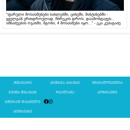
"ფარული მოსასმენები სახლებში, ციხეში, მანქანებში -
ყველგან ერთდროულად, ჩხრეკის დროს, დაამონტაჟეს...
იმნაძეების ოჯახში, მგონი, 4 მოსასმენი იყო..." - ეკა კუპატაძე
მთავარი
კითხვა-პასუხი
ენციკლოპედია
ჩვენს შესახებ
რეკლამა
კონტაქტი
ხშირად დასმული
კითხვები
Mkurnali.ge © 2016 ყველა უფლება დაცულია
მასალების გადაბეჭდვა/რეპროდუცირება აკრძალულია,