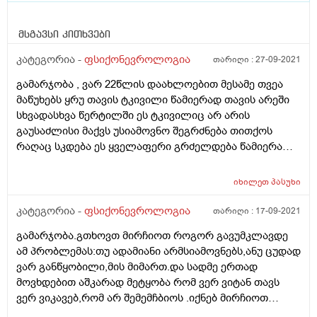
მსგავსი კითხვები
კატეგორია -
ფსიქონევროლოგია
თარიღი :
27-09-2021
გამარჯობა , ვარ 22წლის დაახლოებით მესამე თვეა
მაწუხებს ყრუ თავის ტკივილი წამიერად თავის არეში
სხვადასხვა წერტილში ეს ტკივილიც არ არის
გაუსაძლისი მაქვს უსიამოვნო შეგრძნება თითქოს
რაღაც სკდება ეს ყველაფერი გრძელდება წამიერად ,
თუ შეგიძლიათ მითხრათ რა შემთხვევაშია ასეთი
ტკივილი სანამ მივმართავ შესაბამის ექიმს ან რა
იხილეთ
პასუხი
შეიძლება იწვევდეს არ ველი ვრცელ პასუხს ურბალოდ
მაინტერესებს ეს შეიძლება დავაბრალო სტრესს თუ
კატეგორია -
ფსიქონევროლოგია
თარიღი :
17-09-2021
საყურადღებოა ასეთი სიმპტომები და ამ სახის
გამარჯობა.გთხოვთ მირჩიოთ როგორ გავუმკლავდე
ტკივილი , მადლობა წინასწარ .
ამ პრობლემას:თუ ადამიანი არმსიამოვნებს,ანუ ცუდად
ვარ განწყობილი,მის მიმართ.და სადმე ერთად
მოვხდებით აშკარად მეტყობა რომ ვერ ვიტან თავს
ვერ ვიკავებ,რომ არ შემემჩბიოს .იქნებ მირჩიოთ
რამე.ძალიან დიდი მადლობა.