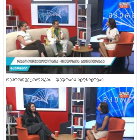
რეპროდუქტოლოგია - დედობის ბედნიერება