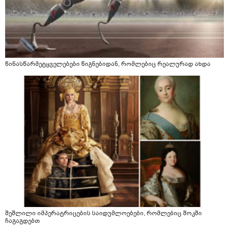
წინასწარმეტყველებები წიგნებიდან, რომლებიც რეალურად ახდა
შეშლილი იმპერატრიცების საიდუმლოებები, რომლებიც შოკში
ჩაგაგდებთ