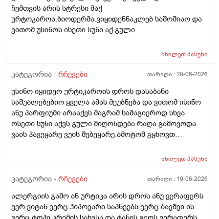
ჩემთვის არის სტრესი მაქ
ურტოკაროა.ბიოდერმა.ვიყიდენნაკლებ საშოშიაო და
ვითომ უსინოს ისეთი სუნი აქ გული
მიღონდება.ლეპეტიტოც ვიხმარე ბაბეს ექსტრა
დამატენიანებელი შამპუნიც მაგრამ ყველაფერზე
იხილეთ
პასუხი
ქავილი მეწყება დაბანიდან მეორე დღეს.აღარ
შემიხლია ვიტანკები.რამე მირჩიეთ დამპუნი რა რომ
კატეგორია -
რჩევები
თარიღი :
28-06-2026
სუნიც ქონდეს ცოტა ნორმალურო და არ
უსინო იყიდეო ურტიკაროის დროს დასაბანი
ამექავოს.ბიბხიანოს შამპუნი რომ ვიყიდო ბაბეზ3
საშუალებებიო ყველა ამას მეუბნება და ვითომ ისინო
უარესი ხომ არარის?მხოლპდ ბიბცოანის საპობს იტანს
ანუ პარფიუმი არააქვს მაგრამ სამაგიეროდ სხვა
ტანოს კანი მაგრამ შამპუნი აოხმაროა და ასე მგონია
ოსეთი სუნი აქვს გული მიღონდება რაღა გამოვოდა
ბაბე იფრო ნახია და თუ ბაბე მახლევს ქავილს ბიბჩენი
ვაის ჰავეყარე ვუის შებეყარე.ამოტომ გყხოვთ
იგრო მომცემს?სავატაუდოთ სიმშრალისგან მექავება
მომწერეთ მე ახლა ვხმარობ ბაბეა ექსტრა
რადგან დაბანის მეორე დღეს მეწყება ქავილი.ან თუ
დამატენიანებელ შამპუნს თაფლით რომ აროს იმას და
ბინჩენი უკეთესია რონელი?სხვადასხვა აქვს ბუბჩენს
იხილეთ
პასუხი
მაგას იფრო რბილი დამცოტა სილფატი აქვს თუ
ბუბჩენის შამპუნი რომ ვიყიდო იმად?
კატეგორია -
რჩევები
თარიღი :
19-06-2026
ალერგიის გამო ან ურტიკა არის დროს ანუ ვერაფერს
ვერ ვიტან ვერც ჰიპოვარი საპნეებს ვერც ბავშვი ის
ვერც ტოპი კრემის სახესა და ტანის გეოს ვერაფერს