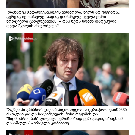
"ლაზარეს გადარჩენისთვის იბრძოლა, ხელს არ უშვებდა…
ცურვაც იქ ისწავლე, სადაც დაასრულე ყველაფერი
ხორციელი ცხოვრებიდან" – რას წერს ხობში დაღუპული
დედა-შვილის ახლობელი?
"რუსეთმა განახორციელა საქართველოს ტერიტორიების 20%-
ის ოკუპაცია და სააკაშვილის, მისი რეჟიმის და
"ნაცმოძრაობის" ღალატი ვერანაირად ვერ გადაფარავს ამ
დანაშაულს" - ირაკლი კობახიძე