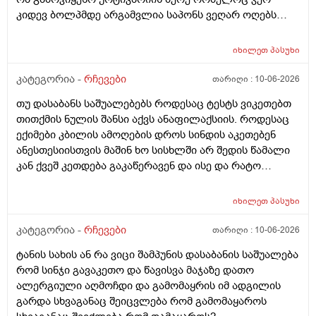
კიდევ ბოლპმდე არგამვლია საპონს ვეღარ ოღებს
ლანი ამხელა ფასო ძლივს მივეცოთ და ესეც არ
წავიდა არვოცი რავიყიდო როთ დავიბანო.დავიღალე
იხილეთ
პასუხი
ნერვები აღარ მყოფნის.მკრჩოეთ რა სევამედზე კი
მაყროს და მექავება..მ ყან საშინლად გამოშრა ხელები
კატეგორია -
რჩევები
თარიღი :
10-06-2026
სებამედზეც და ამ ტოპიკრემოს გელზეც .ექომთან
თუ დასაბანს საშუალებებს როდესაც ტესტს ვიკეთებთ
არსად და ვერც წავალ
თითქმის ნულის შანსი აქვს ანაფილაქსიის. როდესაც
ექიმები კბილის ამოღების დროს სინდის აკეთებენ
ანესთესიისთვის მაშინ ხო სისხლში არ შედის წამალი
კან ქვეშ კეთდება გაკაწერავენ და ისე და რატო
ეუბნებიან ხოლმე თავბრო ხო არდაგეხვაო? როგორ
ახარო რატომ იკითხებიან თუ ანა ფილოქსიოზე არ
იხილეთ
პასუხი
ფიქრობენ? დათმობად ადგილობრივად შეიძლება
გამონაყარი გაჩნდე რატო არიან მზად ყოფნაში გუშინ
კატეგორია -
რჩევები
თარიღი :
10-06-2026
შეიცვლება თავბრუ დაეხვეწეს და ან კიდევ უარესი
ტანის სახის ან რა ვიცი შამპუნის დასაბანის საშუალება
რატო არ აკეთებენ ამ სინდს ყველგან და რატომ
რომ სინჯი გავაკეთო და წავისვა მაჯაზე დათო
მაინცდამაინც სპეციალურ კლინიკებში რატომ ეს
ალერგიული აღმოჩდი და გამომაყრის იმ ადგილის
შენიათ
გარდა სხვაგანაც შეიცვლება რომ გამომაყაროს