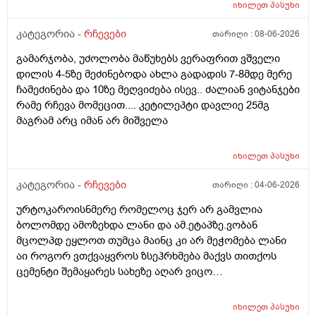
გამოყენება პატარა ადგილას რო ბცადო
იხილეთ
პასუხი
ალერგოულინთუ ვა4 სელზე რაც მე არვიცო ვარ თუ
არა.მაშონ ანაფილაქსია ხომ არ მექმება?
კატეგორია -
რჩევები
თარიღი :
08-06-2026
ამხელა.ფასო მიბეცო წვალებით და ვერ ვბედავ
გამარჯობა, უძოლობა მაწუხებს ვერაფრით ვშველი
ცუდათ ვხდებინშოშოსგან მარტო მაშინებს ეს
დილის 4-5ზე მეძინებოდა ახლა გადადის 7-8მდე მერე
ონტელექტოც ანაფილაქსიას ახსენებს სულ დამამე
ჩამეძინება და 10ზე მეღვიძება ისევ.. ძალიან ვიტანჯები
როზა
რამე რჩევა მომეცით.... კეტილეპტი დავლიე 25მგ
მაგრამ არც იმან არ მიშველა
იხილეთ
პასუხი
კატეგორია -
რჩევები
თარიღი :
04-06-2026
ურტოკაროისნმერე რომელოც ჯერ არ გამვლია
ბოლომდე ამოზეხდა ლანი და ამ.ეტაპზე.ვობან
მცოლპდ ეყლოთ თუმცა მაინც კი არ მეჭომება ლანი
აი როგორ ვთქვაყვროს ზსეჰრხმება მაქვს თითქოს
ცემენტი შემაყარეს სახეზე აღარ ვიცო
რავქნა.დავიღალე ამდენ ექსპერომენტებშო და
წვალებაშო..სულ ბავშობიდან დღემდე ალისა საპონს
იხილეთ
პასუხი