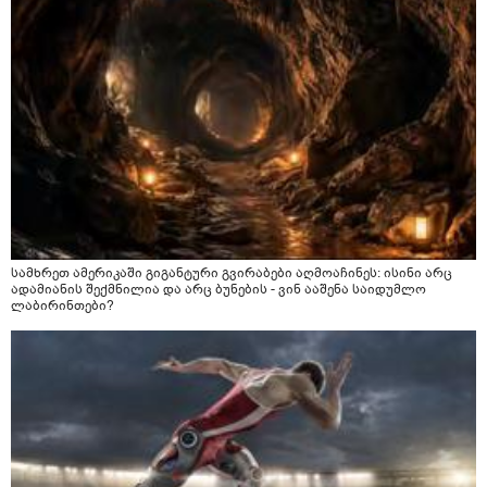
სამხრეთ ამერიკაში გიგანტური გვირაბები აღმოაჩინეს: ისინი არც
ადამიანის შექმნილია და არც ბუნების - ვინ ააშენა საიდუმლო
ლაბირინთები?