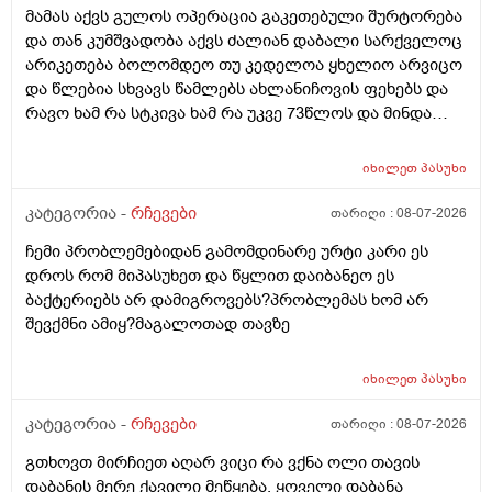
მამას აქვს გულოს ოპერაცია გაკეთებული შურტორება
და თან კუმშვადობა აქვს ძალიან დაბალი სარქველოც
არიკეთება ბოლომდეო თუ კედელოა ყხელიო არვიცო
და წლებია სხვავს წამლებს ახლანიჩოვის ფეხებს და
რავო ხამ რა სტკივა ხამ რა უკვე 73წლოს და მინდა
რომ ყირადღება მივაქციო დ ვიტამინი დავალებინო
და ფულინრომ არჰვაქ ვერანაირად ექიმთან ვერ
იხილეთ
პასუხი
წაიყვან.ჰოდა რომ ხალიან ვცადო და მივაღწიო
შედეგს იბ ის ექიმთან მაომც ჩავიდეს თუ თავის
კატეგორია -
რჩევები
თარიღი :
08-07-2026
ექიმთან ვერა რადგან ძვირო კდება და არგვაქ .ჰოდა
ჩემი პრობლემებიდან გამომდინარე ურტი კარი ეს
იბნის ექიმყან რომ დ ვიტამინი გაიკეთოს და უბნის
დროს რომ მიპასუხეთ და წყლით დაიბანეო ეს
ექიმის დანიშნულებას ვენდო ის ხომ კარდიოლოგი
ბაქტერიებს არ დამიგროვებს?პრობლემას ხომ არ
არაა თან დიდათ რომ ვაკვირდები არაა მცოდნე ამ
შევქმნი ამიყ?მაგალოთად თავზე
მხრივ და ვერ ვენდობი და ხომ არავნებს მამას დ
ვიტამინი თუ დაინიშნა ექიმმა უბნის ექიმმა რამდენად
სარისკოა?მის კარდიოლოგა ვერ დავირეკავ ან
იხილეთ
პასუხი
კატეგორია -
რჩევები
თარიღი :
08-07-2026
გთხოვთ მირჩიეთ აღარ ვიცი რა ვქნა ოლი თავის
დაბანის მერე ქავილი მეწყება. ყოველი დაბანა