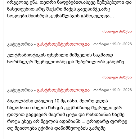
ირგვლივ ენა, თეთრი ნადებებით,ასევე შეშუპებული და
ნახეთქებით.არც შაქარი მაქვს გავესინჯე,არც
სოკოები.მითხრეს კუჭნაწლავის გამოკვლევა
აუხილებლადო.იცის ესეთი აედეგი კიჭნაწლავის
პრობლემებმა?არადა, არ მაწუხებს საერთოდ
იხილეთ
პასუხი
არაფერი კუჭნაწლავში. რა სახის გამოკვლევები უნდა
ჩავიტარო?
კატეგორია -
გასტროენტეროლოგია
თარიღი :
19-01-2026
ულტრაბიოტიკის ფხვნილი მიშველის საკმაოდ
ნორმალურ შეკრულობაზე და შებერილობა გაზებზე
იხილეთ
პასუხი
კატეგორია -
გასტროენტეროლოგია
თარიღი :
19-01-2026
პიკოლაქსი დავლიე 10 მგ იანი. მეორე დღეა
საღამოთი ძილის წინ და კუჭშიმაინც შეკრული ვარ
დილით გავყავარ მაგრამ ციტა და რასთაანაა საქმე
როცა ესეც არ შველის ადამიანს ... ტრიდარტ ფორტე
თუ შეიძლება ექიმის დანიშნულების გარეშე