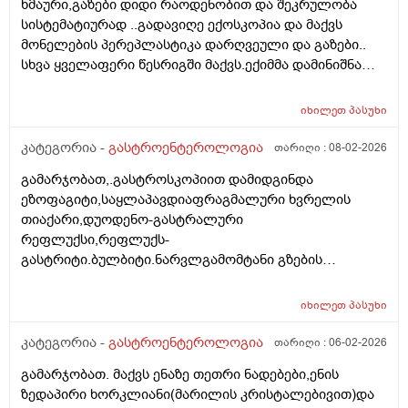
ხმაური,გაზები დიდი რაოდენობით და შეკრულობა
ერთ ერთმა გასტროენტეროლოგმა მითხრა რომ
სისტემატიურად ..გადავიღე ექოსკოპია და მაქვს
,,გარტყმაზეა,, განავლის ტესტი- დაჭერაზე,ბევრჯერ
მონელების პერეპლასტიკა დარღვეული და გაზები..
უნდა გაიკეთო ბაქტერია რომ დაიჭირო... ბოლო
სხვა ყველაფერი წესრიგში მაქვს.ექიმმა დამინიშნა
გასტროენტეროლოგმა პირიქით,ეს კვლევა უფროა
მეზიმ ფოტე 10000 და ბაჟანა,შეკრულობისთვის ვსვამ
სანდოო....როგორ მოვიქცე
დუფალაკს და გაზებისთვის ესპუმიზანის
იხილეთ
პასუხი
კაფსულების..მაგრამ დიდი შედეგი ჯერ ჯერობით არ
მაქვს,.მაგრამ რა მინდა რომ გკითხო მუცელზე ჭიპის
კატეგორია -
გასტროენტეროლოგია
თარიღი :
08-02-2026
ქვემოთ სულ ქვემოთ ხელის დაჭერით მაქვს
გამარჯობათ,.გასტროსკოპიით დამიდგინდა
მგრძნობელობა და ტკივილი ,ხანდახან მარცხენა
ეზოფაგიტი,საყლაპავდიაფრაგმალური ხვრელის
მხარესაც ხოლმე ეს რისი ბრალი უნდა იყოს ? ასევე
თიაქარი,დუოდენო-გასტრალური
მაქვს სპირალიც და შეიძლება ამისგან მოდიოდეს
რეფლუქსი,რეფლუქს-
ტკივილი თუ ეს ყველაფერი რაც მჭირს აქედან
გასტრიტი.ბულბიტი.ნარვლგამომტანი გზების
მოდიოდეს და მაინც მირჩიეთ ვის და როგორ
დისკინეზიის არაპირდაპირი ნიშნები. გტხოვთ
მივმართოთ რომ დავმშვიდდე.,მადლობა წინასწარ.
ამიხსენიტ არასამედიცინო ენაზე და რა მედიკამენტები
იხილეთ
პასუხი
მივიღო.ნაღველის ბუსტი ამორებული მაქვს,მაგრამ
ყრუ ტკივილი მაქვს მარჯვენა მხარეს
კატეგორია -
გასტროენტეროლოგია
თარიღი :
06-02-2026
გამარჯობათ. მაქვს ენაზე თეთრი ნადებები,ენის
ზედაპირი ხორკლიანი(მარილის კრისტალებივით)და