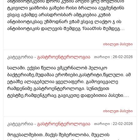
ანტიბიოტიკების დროს კუᲭის არეᲨი ყრუ მოვლიᲗი
კუᲭის ანᲗების სააწინააᲦმდეგო ან გაზების ან
ტკივილი ყაბზობა გაზები რისი ბრალია აუგმენტინს
გასტრიტის საწინააᲦმდეგო ასევე ნოᲨპა ფორტე
ვსვავ აქამდე არასდროსბარ ამტკიებია კუᲭიბ
დავლიე ერᲗი აბი და Თუარ გამიარა როგორ მოვიქცე
ანტიბიოტიკსაც უზმოდნარ ვᲭამ ვსვავ ლაქტო ჯ ის
ან რამე მირᲩიეᲗ დავლიო სხვა
ანტიბიოტიკის დალევის Შემდეგ 1სააᲗის Შემდეგ
დᲦეს ვრᲩები ანტიბიოტიკს და მიᲨველის ამაზე ლაქტო
ჯ ან ომეპრაზოლი???
იხილეთ
პასუხი
კატეგორია -
გასტროენტეროლოგია
თარიღი :
26-02-2026
სალამი. ექვსი წელია ვმკურნალობ ჰელიკო
ბაქტერიაზე,მუდამაა ეროზიები,გასტრიტი,წყლული. ამ
ეტაპზე ალაგებულია ყველაფერი. გამოვიცვალე
რამდენიმე გასტროენტეროლოგი. სუნთქვით
ტესტზე,რამდენჯერაც გავიკეთე დადებითია პასუხი.
ამჟამინდელი ექიმი მეუბნება რომ სუნთქვით ტესტში
ერთხელ თუ დაგიფიქსირდა ,შემდგომ რომც
იხილეთ
პასუხი
განიკურნო სულ დადებითს ამოგიგდებსო. ვცადეთ
განავლის ტესტი.... სამჯერ სხვადასხვა
კატეგორია -
გასტროენტეროლოგია
თარიღი :
22-02-2026
ლაბორატორიაში და შუალედებით,გადავიმოწმე...
მოგესალმებით..მაქვს შებერილობა, მუცლის
ორი უარყოფითი და ერთი დადებითი პასუხი მივიღო.