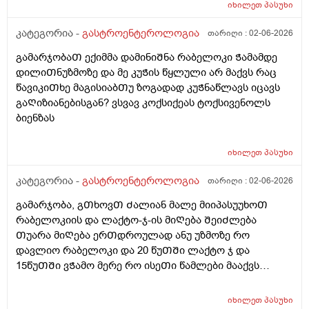
საშიშია? ამ პასუხით კენჭი ხომ არარის? 11 წლის
იხილეთ
პასუხი
გოგოს ექოსკოპიაა
კატეგორია -
გასტროენტეროლოგია
თარიღი :
02-06-2026
გამარჯობაᲗ ექიმმა დამინიᲨნა რაბელოკი Ჭამამდე
დილიᲗნუზმოზე და მე კუᲭის წყლული არ მაქვს რაც
წავიკიᲗხე მაგისიაბᲗუ ზოგადად კუᲭნაწლავს იცავს
გაᲦიზიანებისგან? ვსვავ კოქსიქეას ტოქსივენოლს
ბიენზას
იხილეთ
პასუხი
კატეგორია -
გასტროენტეროლოგია
თარიღი :
02-06-2026
გამარჯობა, გᲗხოვᲗ Ძალიან მალე მიიპასუუხოᲗ
რაბელოკიის და ლაქტო-ჯ-ის მიᲦება ᲨეიᲫლება
Თუარა მიᲦება ერᲗდროულად ანუ უზმოზე რო
დავლიო რაბელოკი და 20 წუᲗᲨი ლაქტო ჯ და
15წუᲗᲨი ვᲭამო მერე რო ისეᲗი წამლები მააქვს
დანიᲨნული გაზებისკენ და ყაბზობისკენ ისედაც
მიდრეკილი ვარ და 26წლის ბიᲭი ვარ. ეს წამლები
იხილეთ
პასუხი