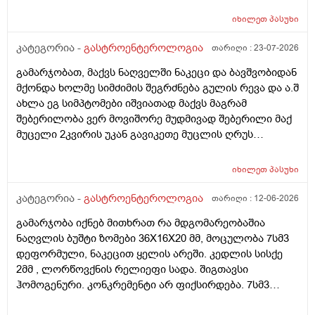
შებერილობა მაწუხებს მუდმივად და ნამდვილად მაგის
იხილეთ
პასუხი
ბრალია? ან რა მეთოდებს შეიძლება მივმართო რო
ცოტა შევიმსუბუქო მდგომარეობა ან ვარჯიშით ან
კატეგორია -
გასტროენტეროლოგია
თარიღი :
23-07-2026
წამლით ან რამე ნაყენით სანამ ექიმთან
გამარჯობათ, მაქვს ნაღველში ნაკეცი და ბავშვობიდან
მივალ.ძლიერი ტკივილები არ მაქვს. მადლობა დიდი
მქონდა ხოლმე სიმძიმის შეგრძნება გულის რევა და ა.შ
ახლა ეგ სიმპტომები იშვიათად მაქვს მაგრამ
შებერილობა ვერ მოვიშორე მუდმივად შებერილი მაქ
მუცელი 2კვირის უკან გავიკეთე მუცლის ღრუს
ეხოსკოპია და ყველაფერი კარგად მქონდა მხოლოდ
ნაწლავის შებერილობა გამოჩნდა მაგრამ მუცლის ხან
იხილეთ
პასუხი
მარცხენა მხარეს ხან მარჯვენა მხარეს მტკივა ხოლმე
და ხანდახან უფრო ამოსუნთვაზე.შესაძლოა სტრესის
კატეგორია -
გასტროენტეროლოგია
თარიღი :
12-06-2026
ბრალიც არის მაგრამ როგორ შეიძლება რო
გამარჯობა იქნებ მითხრათ რა მდგომარეობაშია
ვუმკურნალო ამ შებერილობას და ნაზლავების რაიმე
ნაღვლის ბუშტი ზომები 36X16X20 მმ, მოცულობა 7სმ3
დაზიანება რომ ყოფილიყო ეხოსკოპიაზე ხომ
დეფორმული, ნაკეცით ყელის არეში. კედლის სისქე
გამოჩნდებოდა.მადლობა დიდი
2მმ , ლორწოვქნის რელიეფი სადა. შიგთავსი
ჰომოგენური. კონკრემენტი არ ფიქსირდება. 7სმ3
დეფორმული ეს რისი ზომაა? და დეფორმული