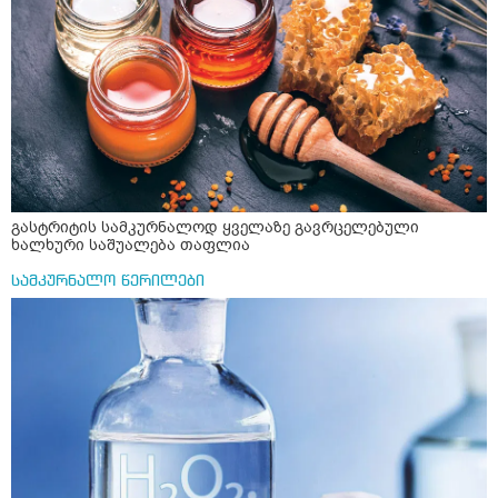
ჩავყარო ცოტა შავი პილპილი და ავადუღო თუ ჯერ რძე
ავადუღო, ცოტა გათბეს და მერე ჩავყარო კურკუმა? და
საღამოს ვახშამზე რომ მივიღო თუ შეიძლება? P.S მიზანი
არის ანთების საწინააღმდეგო,ანტიოქსიდანტური და
დამამშვიდებელი( მშვიდი ძილისთვის)
გასტრიტის სამკურნალოდ ყველაზე გავრცელებული
ხალხური საშუალება თაფლია
სამკურნალო წერილები