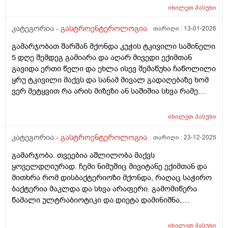
იხილეთ
პასუხი
კატეგორია -
გასტროენტეროლოგია
თარიღი :
13-01-2026
გამარჯობათ შარშან მქონდა კუჭის ტკივილი საშინელი
5 დღე შემდეგ გამიარა და აღარ მივედი ექიმთან
გავიდა ერთი წელი და ეხლა ისევ შემაწუხა ჩაწოლილი
ყრუ ტკივილი მაქვს და სანამ მივალ გადაღებაზე ხომ
ვერ მეტყვით რა არის მიზეზი ან საშიშია სხვა რამე
სიპტომი არმაქვს მხოლოდ ტკივილი მაქვს მშიერზე
რომ იცის ტკივილი ეგეთი მაქვს გაზების დაგროვებამ
იხილეთ
პასუხი
და ნაწლავების შებერილობამ და დაჭიმულოამაც
ხომარ იცის გადატანითი ტკივილი
კატეგორია -
გასტროენტეროლოგია
თარიღი :
23-12-2025
გამარჯობა. თვეებია აშლილობა მაქვს
ყოველდღიურად. ჩემი ნიმუშიც მივიტანე ექიმთან და
მითხრა რომ დისბაქტერიოზი მქონდა, რაღაც საჭირო
ბაქტერია მაკლდა და სხვა არაფერი. გამომიწერა
წამალი ულტრაბიოტიკი და დიეტა დამინიშნა,
არანაირი რძის პროდუქტი, იშვიათად ზეთიანი და ასე
შემდეგ. მე არც რძის ნაწარმს არ ვიღებ არც ზეთიანს
იხილეთ
პასუხი