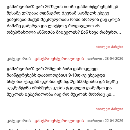
ნაწლავიდან სისხლდენა
გამარჯობაᲗ ვარ 26`წლის ბიიᲭი დამაინტერესებს ეს
მესამე დᲦეააა ოდნავრო ᲨევᲭამ საᲭმელს ესევე
ვიბერები მაქვს Შეკრულობას რისი ბრალია ესე ცოტა
Ჭამაზე გაბერვა და ლაქტო ჯ როდავლიო ან
ომეპრაზოლი ანნოᲨპა მიᲨველის? £ან სხვა რამერომ
მიარᲩიოᲗ ექიმის გარეᲨე
იხილეთ
პასუხი
კატეგორია -
გასტროენტეროლოგია
თარიღი :
28-04-2026
გამარჯობაᲗ ვარ 26წლის ბიᲭი დამოკლედ
მაინტერესებს დაახლოებიᲗ 9-10დᲦე ვსვავდი
ანტიბიოტიკებს დურამოქს 5დᲦე 500მგიანს და 5დᲦე
აუგმენტინს იმისმერე კუᲭის ტკივილი დამეწყო და
მუცლის Შებერილობა ისე რო მუცლის მოხრაც კი
მიᲭირს ხოლმე ყაბზობა და გაზები ბოყინიი დაბასე
Შემდეგ.. ასევე კუᲭის Თავის ოდნავ ქვემოᲗ
იხილეთ
პასუხი
მოᲫრაობისას ჯდომისას დაა მუცლის წელის დაბლა
დახრისას დისკომფორტიდა მსუბუქი ტკივილი ვიყიდე
კატეგორია -
გასტროენტეროლოგია
თარიღი :
22-04-2026
ომეპრაზოლიდა მიᲨველის? არისᲗუარა ომეპრაზოლი