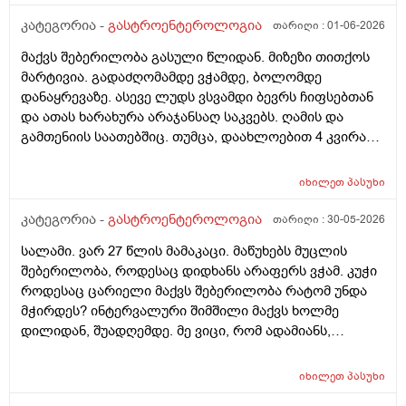
მაქვს დანიᲨნული .... ( კოქსიქეა, ტოქსივენოლი,
ბიენზა, კალციმესი .)
კატეგორია -
გასტროენტეროლოგია
თარიღი :
01-06-2026
მაქვს შებერილობა გასული წლიდან. მიზეზი თითქოს
მარტივია. გადაძღომამდე ვჭამდე, ბოლომდე
დანაყრევაზე. ასევე ლუდს ვსვამდი ბევრს ჩიფსებთან
და ათას ხარახურა არაჯანსაღ საკვებს. ღამის და
გამთენიის საათებშიც. თუმცა, დაახლოებით 4 კვირაა
არც ლუდს გამიკარებია პირი, არც რამე არაჯანსაღზე.
კალორიულ დეფიციტში ვარ და ყველაფერს ჯანსაღს
იხილეთ
პასუხი
მივირთმევ, პურსაც აღარ ვაყოლებ საჭმელს, თუმცა
ისევ შებერილობა მაქვს, საშინელი სუნის მქონე გაზები
კატეგორია -
გასტროენტეროლოგია
თარიღი :
30-05-2026
და ა.შ გაბერილი მუცელი სულ. საათობრივ შიმშილს
სალამი. ვარ 27 წლის მამაკაცი. მაწუხებს მუცლის
ვაკეთებ ხოლმე ხანდახან შუადღე-საღამომდე და
შებერილობა, როდესაც დიდხანს არაფერს ვჭამ. კუჭი
მუცელი ძალიან მებერება. ცარიელიც კი! მხოლოდ
როდესაც ცარიელი მაქვს შებერილობა რატომ უნდა
წყალი მაქვს დალეული. ვერაფრით ვიგებ რით
მჭირდეს? ინტერვალური შიმშილი მაქვს ხოლმე
ვუშველო. ნაჭამი ვარ - შებერილობა მაქვს, უჭმელი
დილიდან, შუადღემდე. მე ვიცი, რომ ადამიანს,
ვარ - მაინც შსბერილობა მაქვს. ვითომ, ქ პორციაზე
რომელსაც დიდხანს არ უჭამია, მას თავბრუ და
კვლავ დიდ ულუფებს ვჭამ?… ასევე, ნივთიერებათა
უენერგიოგა შეიძლება სჭირდეს, მაგრამ შებერილობა
ცვლა და მეტაბოლიზმიც დარღვეული მაქვს.
იხილეთ
პასუხი
საიდან არ ვიცი. წინა დღეს ღამე გვიან ვჭამე 2ც ნაყინი