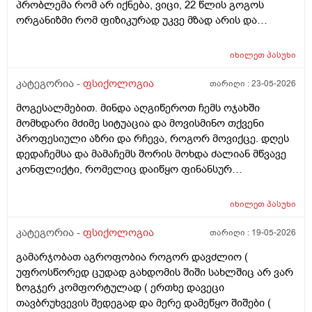
პრობლემა რომ არ იქნება, ვიცი, 22 წლის გოგოს
ორგანიზმი რომ ფიზიკურად უკვე მზად არის და
ფსიქოლოგიურადაც შეიძლება უკვე მზად იყოს ასეთი
ურთიერთობისთვის, ეგეც ვიცი, მაგრამ მაინტერესებს,
იხილეთ
პასუხი
ამ მამაკაცისთვის, ფსიქოლოგიური კუთხით, რაიმე
გადახრად ხომ არ ითვლება 22 წლის გოგოს მოწონება
კატეგორია -
ფსიქოლოგია
თარიღი :
23-05-2026
ან/და სიყვარული, როგორც საწინააღმდეგო სქესის
მოგესალმებით. მინდა აღგიწეროთ ჩემს ოჯახში
წარმომადგენლის? თუ 36 წლის მამაკაცსა და 22 წლის
მომხდარი მძიმე სიტუაცია და მოვისმინო თქვენი
გოგოს, ნებაყოფლობით, ყოველგვარი ძალადობისა
პროფესიული აზრი და რჩევა, როგორ მოვიქცე. დღეს
და იძულების გარეშე ექნებათ სექსი, ეს ხომ არ
დედაჩემსა და მამაჩემს შორის მოხდა ძალიან მწვავე
მეტყველებს მამაკაცის რაიმე ფსიქოლოგიურ
კონფლიქტი, რომელიც დაიწყო ფინანსურ
გადახრაზე? ასაკით უფროს ქალს ან კაცს რომ
წვრილმანზე (დედამ შეცდომით გადარიცხა თანხა და
თავისზე 13–14–15 წლით უმცროსი საწინააღმდეგო
მამას სთხოვა დახმარება). ჩხუბი გადაიზარდა საშინელ
სქესის სრულწლოვანი წარმომადგენელი შეუყვარდეს
იხილეთ
პასუხი
სიტყვიერ აგრესიაში, ყვირილში, შეურაცხყოფასა და
და მათ სექსი ჰქონდეთ, ყოველგვარი ძალადობისა და
მამაჩემის მხრიდან ფიზიკურ დამცირებაში ფულს ნუღა
კატეგორია -
ფსიქოლოგია
თარიღი :
19-05-2026
იძულების გარეშე, ეს ხომ არ ითვლება ფსიქოლოგიურ
მთხოვ და მსგავსი საუბრები (შეფურთხება, მუქარა
გადახრად ასაკით უფროსი ქალისთვის ან კაცისთვის?
გამარჯობათ აგროფობია როგორ დავძლიო (
„ყელს გამოგჭრიო“), რაც ღია კარებიდან
სრულწლოვან ქალს ან კაცს რომ თავისზე 13–14–15
უფროსწორედ ცუდად გახდომის შიში სახლშიც არ ვარ
მეზობლებსაც ესმოდათ დედაჩემიც მძიმე დიტყვებს
წლით ასაკით უფროსი საწინააღმდეგო სქესის
ზოგჯერ კომფორტულად ( ერთხე დავეცი
ეუბნებოდა. მე ამ ყველაფრის მომსწრე გავხდი.
წარმომადგენელი შეუყვარდეს და მათ სექსი ჰქონდეთ,
თავბრუხვევის შედეგად და მერე დამეწყო შიშები (
საშინელ სტრესში ჩავვარდი, რადგან ისედაც მაქვს
ყოველგვარი ძალადობისა და იძულების გარეშე, ეს