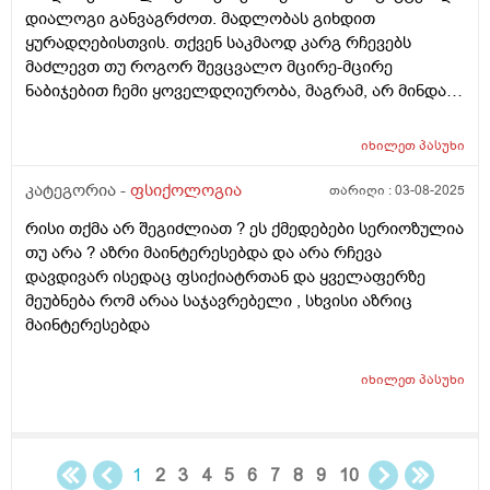
დიალოგი განვაგრძოთ. მადლობას გიხდით
ყურადღებისთვის. თქვენ საკმაოდ კარგ რჩევებს
მაძლევთ თუ როგორ შევცვალო მცირე-მცირე
ნაბიჯებით ჩემი ყოველდღიურობა, მაგრამ, არ მინდა…
ეს “არ მინდა” არ ვიცი რისგანაა გამოწვეული. იქნებ ეს
სულაც არაა დეპრესია და უბრალოდ “კომფორტის
იხილეთ
პასუხი
ზონა” და ცხოვრების სტილი მაქვს ასეთი. არ ვიცი.
კატეგორია -
ფსიქოლოგია
თარიღი :
03-08-2025
რისი თქმა არ შეგიძლიათ ? ეს ქმედებები სერიოზულია
თუ არა ? აზრი მაინტერესებდა და არა რჩევა
დავდივარ ისედაც ფსიქიატრთან და ყველაფერზე
მეუბნება რომ არაა საჯავრებელი , სხვისი აზრიც
მაინტერესებდა
იხილეთ
პასუხი
1
2
3
4
5
6
7
8
9
10