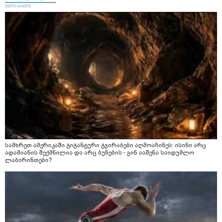
სამხრეთ ამერიკაში გიგანტური გვირაბები აღმოაჩინეს: ისინი არც
ადამიანის შექმნილია და არც ბუნების - ვინ ააშენა საიდუმლო
ლაბირინთები?