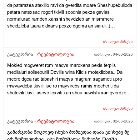
da patarazea atexilio ravi da gverdita mxare Sheshupebulioda
patara natexsac rogori tkivili scodnia pexze gavlas
normalurad ramden xanshi shevdzleb an mismmere
sheidzleba tuara didxans pexze dgoma an siaruli..(
Samsaxurshi)dzilis dros marcxena marjvena mxarss ro
davwve rogor davwve marcxena mxares ro vwvebi dzilis
იხილეთ
პასუხი
dros pexeb shua balishi midevs an sworad da ase
sheidzleba? Imitoro dzilshi asetuise gadavbrundebi da ravi
კატეგორია -
რევმატოლოგია
თარიღი :
04-06-2026
meshinia ramear daziandes imitoro shuadgisitac da dilitac
Mokled mogweret rom maqvs marcxena pexis terpiis
didxans wolac ar shemidzlia waramara vdgebi 30wutshi
mediialuri soliseburiii Dzvliis wina Kiidis motexilobaa.. Da
ertxel an 1saatshinertxel da davdivar an tualetshi shevdivaran
meore dgea rac tabashiri maqvs magram sagamoti upro
aivanze skmaze vjdebi da sigarets vewevi da tabashiri ro
mwvavdeba tkivilii ise ro mayvirebs ramis mocheriti da
quslzea gamoshverili imas vadeb da araa veyrdnobii.
sheteviti tkivili aseve texviti xan shua nawilshi xan gverdze
3dgebshesruldeba dges da am tkivilebma wesit ramden
xan titebshi xan kochshi mitumetes ro vwevar upro sagamoti
dgeshi unda gaiaros .. Es samidgeaa yrud mtkiva
da swored midevs pexi xonsaertod magijeb tu balishze davde
yuradgebas ar vaqcev mara saagamoti sheteviti
იხილეთ
პასუხი
pexi xo es shua nawilis odnavukan mteli tabashiri upro
tkivilebibmaqvs da nalgezins vsvav 550mg -iians . Ise vsvav
machers vgrdznob da titqos im shua nawilshi sxva adgilebshi
კატეგორია -
რევმატოლოგია
თარიღი :
02-06-2026
koqsiqeas , bienzas da aqedan arc ertiara tkvil
xo vxedav ro tabashiri madevs im shua nawilshi ro videb xels
gamayuchebeli. Vsvav kide kalcimes da rabeloks da
გამარჯობა მოკლედ Ჩხუბი მომივდაა დააა ვიᲩხუბე მე
ara gamagrebuli araperi davijero ukan avida tabashiri? Da ro
toqsivelons chamis dros da es toqsivenoli imisaa rom es
არ მომხვედრია . ისე მომეᲨალა ნერვები ᲗავᲨი