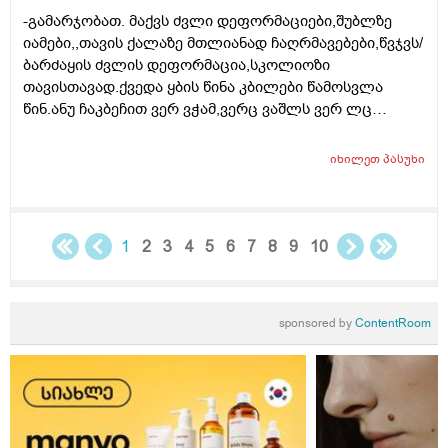
-გამარჯობათ. მაქვს ძვლი დეფორმაციები,შუბლზე
იამები,,თავის ქალაზე მთლიანად ჩაღრმავებები,წვჯვს/
ბარძაყის ძვლის დეფორმაცია,სკოლიოზი
თავისთავად.ქვედა ყბის წინა კბილები წამოსვლა
წინ.ანუ ჩაკბეჩით ვერ ვჭამ,ვერც ვაშლს ვერ ლც
პურს.ოსტეომალაცია არის თუ რაქიტი ქრონიკული არ
ვიცი..14 წელია რაც ვებრძვი.მიზეზის
იხილეთ
პასუხი
დასადგენად,რომელი პროფილის ექიმთან უნდა
მივიდე,რევმატოლოგის პაციენტი ვარ?
1
2
3
4
5
6
7
8
9
10
sponsored by
ContentRoom