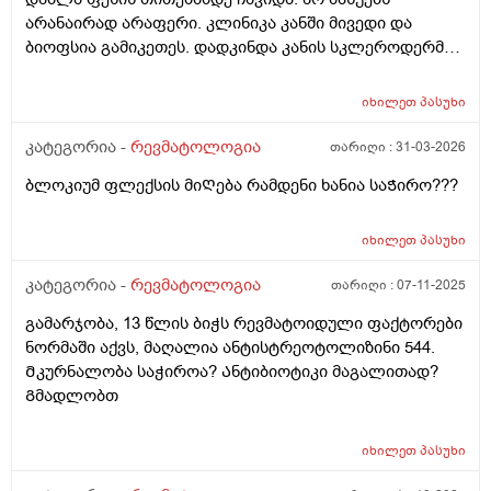
მარცხენა მარჯვენა მხარეს ვერ ვწევ ვერ მაᲦლა
sakmaod damglelloa da xshirad vdgebi da ro davdivar da an
არანაირად არაფერი. კლინიკა კანში მივედი და
დაბლა და ვერც ᲗიᲗებს ვატოკებ . რენტგენი
vwevar da vdgebi momentebshi pexi mitokavs da davijero
ბიოფსია გამიკეთეს. დადკინდა კანის სკლეროდერმია.
3მხრიდან გადამიᲦო ფეხზე .
tabashiri momeshva? Tumomeshva ragato vgrdznob
ანალიზი ana-84 იყო პასუხი. დამინიშნა 1 თვე მაზი და
mocheras ..
შეიძლება შემდეგ მეტოტრექსატი დაგინიშნოვო.
იხილეთ
პასუხი
რევმატოლოგთან კონსულტაცია საჭირო არის?
შინაგანი ორგანოები არაფერი გამიკონტროლებია.
კატეგორია -
რევმატოლოგია
თარიღი :
31-03-2026
სისხლის საერთო ყველა პასუხი ნორმის ფარგლებში
ბლოკიუმ ფლექსის მიᲦება რამდენი ხანია საᲭირო???
ოყო.
იხილეთ
პასუხი
კატეგორია -
რევმატოლოგია
თარიღი :
07-11-2025
გამარჯობა, 13 წლის ბიჭს რევმატოიდული ფაქტორები
ნორმაში აქვს, მაღალია ანტისტრეოტოლიზინი 544.
Მკურნალობა საჭიროა? Ანტიბიოტიკი მაგალითად?
Გმადლობთ
იხილეთ
პასუხი