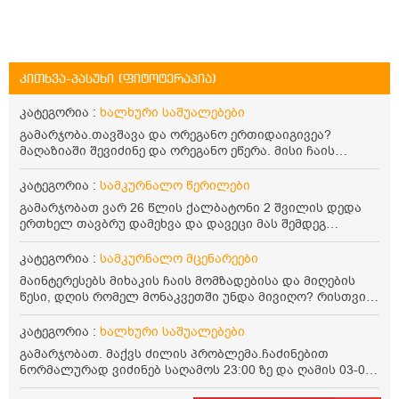
კითხვა-პასუხი (ფიტოტერაპია)
კატეგორია :
ხალხური საშუალებები
გამარჯობა.თავშავა და ორეგანო ერთიდაიგივეა?
მაღაზიაში შევიძინე და ორეგანო ეწერა. მისი ჩაის
დალევის წესი მაინტერესებს.რისთვის არის კარგი?
წავიკითხე რომ: 1 ჭიქა თბილ წყალში ჩავყაროთ 1 ჩაის
კატეგორია :
სამკურნალო წერილები
კოვზი დაქუცმაცებული და გამხმარი ორეგანო და
გამარჯობათ ვარ 26 წლის ქალბატონი 2 შვილის დედა
გავაჩეროთ 10-15 წუთი, მივიღოთო ჭამიდან 1-2 საათში.
ერთხელ თავბრუ დამეხვა და დავეცი მას შემდეგ
მიზანი: ანტიოქსიდანტური და ანთების საწინააღმდეგო
დამეწყო შიშები ვეღარ გავდიოდი გარეთ რადგან ისევ
თვისება. სწორია ეს ინფორმაცია? უკუჩვენება რა აქვს
ასე ცუდად არ გავხდარიყავი ყურის ანთება მქონდა
კატეგორია :
სამკურნალო მცენარეები
და ბრონქულ ასთმას თუ შველის ორეგანოს ჩაი?
მაშინ როგორც გაირკვა მას შემსეგ გავიდა 1 წელზე
მაინტერესებს მიხაკის ჩაის მომზადებისა და მიღების
მეტინდა კიდე მეხვევა თავბრუ გარეთ გასვილისას
წესი, დღის რომელ მონაკვეთში უნდა მივიღო? რისთვის
სახლში კარგად ვარ როცა ახსენებენ გარეთ წაავალა
არის სასარგებლო და უკუჩვენება თუ აქვს
სმაგაზეხ კი ცუდად ვხდებოდი ეხლა როგორმე გავდივარ
კატეგორია :
ხალხური საშუალებები
ბაღში ჯოხში ზოგჯერ მაქვს შეგრძნება მიწა მეცლება
ფეხებიდან და ჯოხზე უნდა დავეყრდნო აუცილებლად
გამარჯობათ. მაქვს ძილის პრობლემა.ჩაძინებით
არვიხი როგორ მოვიქცე რა გავაკეთო ასევე დამეწყო
ნორმალურად ვიძინებ საღამოს 23:00 ზე და ღამის 03-00
შიშები უაზროდ შფოთვა რომ ვეღარ გავალ გაერთ
ან 04:00 საათზე მეღვიძება და მერე ვერ ვიძინებ