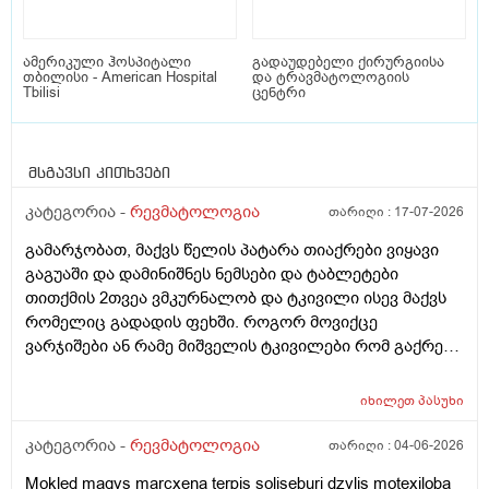
ამერიკული ჰოსპიტალი
გადაუდებელი ქირურგიისა
თბილისი - American Hospital
და ტრავმატოლოგიის
Tbilisi
ცენტრი
მსგავსი კითხვები
კატეგორია -
რევმატოლოგია
თარიღი :
17-07-2026
გამარჯობათ, მაქვს წელის პატარა თიაქრები ვიყავი
გაგუაში და დამინიშნეს ნემსები და ტაბლეტები
თითქმის 2თვეა ვმკურნალობ და ტკივილი ისევ მაქვს
რომელიც გადადის ფეხში. როგორ მოვიქცე
ვარჯიშები ან რამე მიშველის ტკივილები რომ გაქრეს.
როცა ვზივარ ადგომა მიჭირსს კიბეზე ვერ ავდივარ და
ვერც დავრბივარ.ტკივილი ცოტა მაშინ მიმსუბუქდება
იხილეთ
პასუხი
როცა ვწევარ.პოსტებიც ვნახე მანუალურ თერაპიებზე
და როგორი შედეგი მექნება ან რა გავიკეთო გთხოვთ
კატეგორია -
რევმატოლოგია
თარიღი :
04-06-2026
დახმარებას.მადლობა
Mokled maqvs marcxena terpis soliseburi dzvlis motexiloba