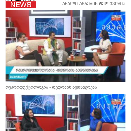
რეპროდუქტოლოგია - დედობის ბედნიერება