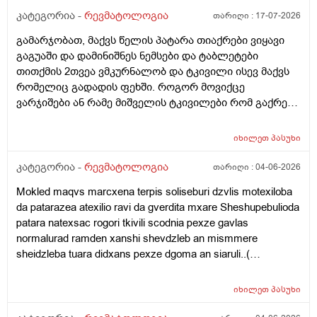
კატეგორია -
რევმატოლოგია
თარიღი :
17-07-2026
გამარჯობათ, მაქვს წელის პატარა თიაქრები ვიყავი
გაგუაში და დამინიშნეს ნემსები და ტაბლეტები
თითქმის 2თვეა ვმკურნალობ და ტკივილი ისევ მაქვს
რომელიც გადადის ფეხში. როგორ მოვიქცე
ვარჯიშები ან რამე მიშველის ტკივილები რომ გაქრეს.
როცა ვზივარ ადგომა მიჭირსს კიბეზე ვერ ავდივარ და
ვერც დავრბივარ.ტკივილი ცოტა მაშინ მიმსუბუქდება
იხილეთ
პასუხი
როცა ვწევარ.პოსტებიც ვნახე მანუალურ თერაპიებზე
და როგორი შედეგი მექნება ან რა გავიკეთო გთხოვთ
კატეგორია -
რევმატოლოგია
თარიღი :
04-06-2026
დახმარებას.მადლობა
Mokled maqvs marcxena terpis soliseburi dzvlis motexiloba
da patarazea atexilio ravi da gverdita mxare Sheshupebulioda
patara natexsac rogori tkivili scodnia pexze gavlas
normalurad ramden xanshi shevdzleb an mismmere
sheidzleba tuara didxans pexze dgoma an siaruli..(
Samsaxurshi)dzilis dros marcxena marjvena mxarss ro
davwve rogor davwve marcxena mxares ro vwvebi dzilis
იხილეთ
პასუხი
dros pexeb shua balishi midevs an sworad da ase
sheidzleba? Imitoro dzilshi asetuise gadavbrundebi da ravi