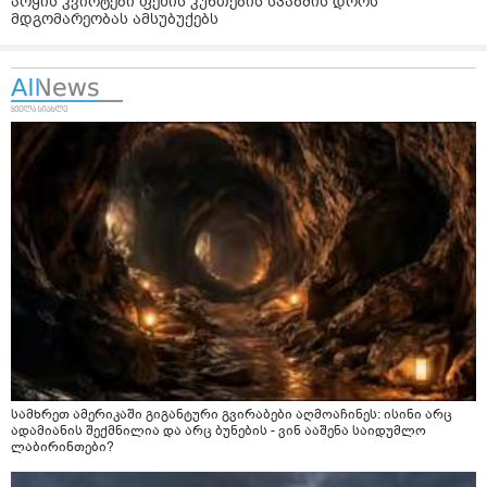
არყის კვირტები ფეხის კუნთების სპაზმის დროს
მდგომარეობას ამსუბუქებს
სამხრეთ ამერიკაში გიგანტური გვირაბები აღმოაჩინეს: ისინი არც
ადამიანის შექმნილია და არც ბუნების - ვინ ააშენა საიდუმლო
ლაბირინთები?