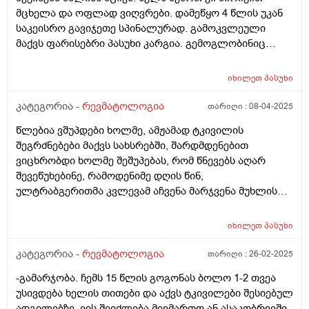
მცხელა და ოფლად ვიღვრები. დამეწყო 4 წლის უკან
საკეისრო გავიჯეთე სპინალურად. გამოკვლეული
მაქვს ფარისებრი პასუხი კარგია. გემოგლობინიც
ნორმაში მაქვს. რა შეიძლება იყოს მიზეზი. რომელ
ექიმს მივმართო
იხილეთ
პასუხი
კატეგორია -
რევმატოლოგია
თარიღი :
08-04-2025
წლებია ვშუპდები ხოლმე, ამჟამად ტკივილის
შეგრძნებები მაქვს სახსრებში, შარდმდენებით
ვიცხრობდი ხოლმე შეშუპებას, რომ წნევებს აღარ
შევეწუხებინე, რამოდენიმე დღის წინ,
ულტრაბგერითმა კვლევამ აჩვენა მარჯვენა მუხლის
სახსარში მცირე სითხური გამონაჟონი, მუხლქვეშა
ფოსოში კი ანექოგენური ცისტური ჩანართი ზომით 15/9
იხილეთ
პასუხი
მმ, შეუძლია თუ არა შშუპების მიზეზი იყოს ეს დიაგნოზი
და მკურნალობის რა საშუალებას მივმართო?
კატეგორია -
რევმატოლოგია
თარიღი :
26-02-2025
-გამარჯობა. ჩემს 15 წლის გოგონას ბოლო 1-2 თვეა
უსივდება ხელის თითები და აქვს ტკივილები შესიებულ
ადგილებზე. ვის შეიძლება მივმართო ან ასაკობრივში