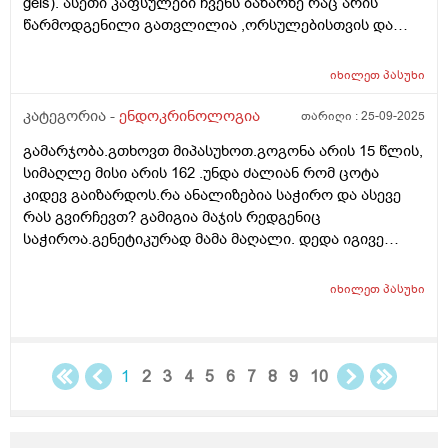
gels). ასეთი კაფსულები ჩვენს ბაზარზე რაც არის
წარმოდგენილი გათვლილია ,ორსულებისთვის და
ხასიათდება რკინის მაღალი შემცველობით(ჩემზე
კარგად მოგეხსენებათ რატომაც) ყველაზე დაბალი
იხილეთ
პასუხი
შემცველობა რაც ვნახე,კაფსულა შეიცავს 17 მგ.
რკინას. თუ შემიძლია მივიღო ასეთი
კატეგორია -
ენდოკრინოლოგია
თარიღი :
25-09-2025
კაფსულა,რამდენიმე თვე ან მეტი.იქნებ კვირაში
გამარჯობა.გთხოვთ მიპასუხოთ.გოგონა არის 15 წლის,
რამდენჯერმე,ხანგძლივად ან რა სქემას მირჩევთ
სიმაღლე მისი არის 162 .უნდა ძალიან რომ ცოტა
რკინა რომ არ დამიგროვდეს. ჰემოგლობინი მაქვს
კიდევ გაიზარდოს.რა ანალიზებია საჭირო და ასევე
ანალიზით 161 (120-160 ნორმ). ფერიტინი,ჰემატოკრიტი
რას გვირჩევთ? გამიგია მაჯის რედგენიც
და მთლიანად სისხლის ანალიზი ნორმაში მაქვს.
საჭიროა.გენეტიკურად მამა მაღალი. დედა იგივე
სიმაღლის 162 სმ.მოხრაც ახასიათებს რადგან აქვს
პლასკასტოპიაც.რომ მომწეროთ რა გამოკვლრვებია
იხილეთ
პასუხი
კონკრეტულად ამ პრობლემისთვის? სტატურანზე რას
იტყვით ?
1
2
3
4
5
6
7
8
9
10