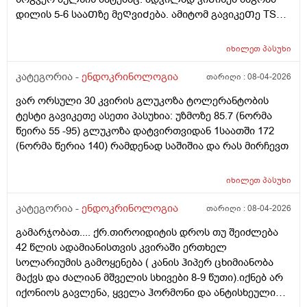
კარგ ბავშვთა ენდოკრინოლოგს? ეხლა კი გავიდე 6
დილის 5-6 სააᲗზე მეᲦვიᲫება. ამიტომ გავიკეᲗე TSH
თვე მაგრამ ისევ ისეთი მდგომარეობაა ანალიზები
ანალიზი და მაქვს 3.80. საᲭიროა Თუარა ჰორმონის
ახლიდან არ გამიკეთებია
მიᲦება და ეს Ჩივილები უკავᲨირდება Თუარა ამას? ან
იხილეთ
პასუხი
სხვა რა ანალიზი დამᲭირდება?
კატეგორია -
ენდოკრინოლოგია
თარიღი :
08-04-2026
ვარ ორსული 30 კვირის გლუკოზა ტოლერანტობის
ტესტი გავიკეთე ასეთი პასუხია: უზმოზე 85.7 (ნორმა
წეირა 55 -95) გლუკოზა დატვირთვიდან 1საათში 172
(ნორმა წერია 140) რამდენად საშიშია და რას მირჩევთ
იხილეთ
პასუხი
კატეგორია -
ენდოკრინოლოგია
თარიღი :
08-04-2026
გამარჯობათ.... ქრ.თიროიდიტის დროს თუ შეიძლება
42 წლის ადამიანისთვის კვირაში ერთხელ
სოლარიუმის გამოყენება ( კანის ჰიპერ ცხიმიანობა
მაქვს და ძალიან მშველის სხივები 8-9 წუთი).იქნებ არ
იქონიოს გავლენა, ყველა ჰორმონი და ანტისხეული