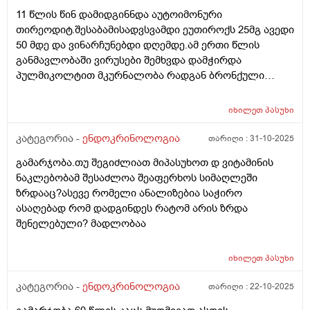
11 წლის წინ დამიდგინნდა აუტოიმონური
თირეოდიტ.შესაბამისადვსვამდი ეუთიროქს 25მგ ავედი
50 მდე და ვინარჩუნებდი დღემდე.ამ ერთი წლის
განმავლობაში ვირუსები შემხვდა დამჭირდა
პულმიკოლტით მკურნალობა რადგან ბრონქული
სპაზმები და ასთმური შეტევებო მქონდა,ასევე ბევრი
სტრესი და ნერვიიულობაც შემხვდა.ავიღე ანალიზები
იხილეთ
პასუხი
და თსჩ 0.3-0. 4 რომ ნორმაა რომ წერია მე მაქვს ეხლა
6.ასევე დაბალი მაქვს რკინა ფერიტინი მომატებული
კატეგორია -
ენდოკრინოლოგია
თარიღი :
31-10-2025
მაქვს იმუნოგლობობულის ანალიზი და შესაძლოა ამ
გამარჯობა.თუ შეგიძლიათ მიპასუხოთ დ ვიტამინის
ნახ წელიწადში ამის ფონზე მქონდეს 6? გადავიმეორო
ნაკლებობამ შესაძლოა შეაფერხოს სიმაღლეში
3 თვეში ისევ რადგან სხვა წამლების ფონზე შესაძლოა
ზრდააც?ასევე რომელი ანალიზებია საჭირო
განვითარდა ეს შედეგი? ან ზოგჯერ ვფიქრობ თავიდან
ასაღებად რომ დადგინდეს რატომ არის ზრდა
ხომ არ ჩავიტარო ენდოკრინოლოგია სახელ
შენელებული? მადლობაა
დაფინანსებით იქნებ სულ აღარ არის საჭირო რაც 10
წლის წინ მქონდა , რადგან ეხლა რომ ვაჩვენებ
პირველ ანალიზ ზოგი მეუბნება არ იყო საჭირო
იხილეთ
პასუხი
ჰორმონიო. თქვენი რჩევა რა იქნება?
კატეგორია -
ენდოკრინოლოგია
თარიღი :
22-10-2025