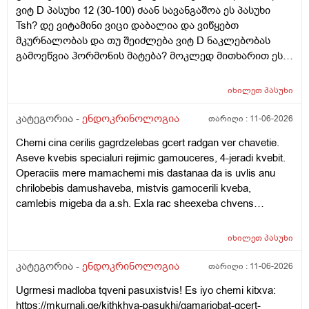
ვიტ D პასუხი 12 (30-100) ძაან სავანგაშოა ეს პასუხი
Tsh? დე ვიტამინი ვიცი დაბალია და ვიწყებთ
მკურნალობას და თუ შეიძლება ვიტ D ნაკლებობას
გამოეწვია ჰორმონის მატება? მოკლედ მითხარით ეს
ჰორმონი შეიძლება თვითონ დარეგულირდეს?
მადლობა წინასწაე
იხილეთ
პასუხი
კატეგორია -
ენდოკრინოლოგია
თარიღი :
11-06-2026
Chemi cina cerilis gagrdzelebas gcert radgan ver chavetie.
Aseve kvebis specialuri rejimic gamouceres, 4-jeradi kvebit.
Operaciis mere mamachemi mis dastanaa da is uvlis anu
chrilobebis damushaveba, mistvis gamocerili kveba,
camlebis migeba da a.sh. Exla rac sheexeba chvens
kitxvebs... Rasac qvia shokshi vart, eseti ram rom moxda
saertod da tan tviton mamachemi qristiani adamiania da
იხილეთ
პასუხი
gvikvirs ram gamoicvia aseti sashineli nabijis gadadgma?!
Cota dadzabuli urtiertoba ki qonda dedachemtan bolo dros
კატეგორია -
ენდოკრინოლოგია
თარიღი :
11-06-2026
magram mere isev daicyes laparaki da icoda, rom
Ugrmesi madloba tqveni pasuxistvis! Es iyo chemi kitxva:
apirebdnen Tbilisshi chasvlas dzalian male. Zogadad es bolo
https://mkurnali.ge/kithkhva-pasukhi/gamarjobat-gcert-