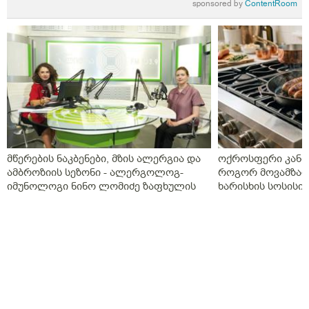
sponsored by
ContentRoom
მწერების ნაკბენები, მზის ალერგია და
ოქროსფერი კანი 
ამბროზიის სეზონი - ალერგოლოგ-
როგორ მოვამზად
იმუნოლოგი ნინო ლომიძე ზაფხულის
ხარისხის სოსისი 
ალერგიებზე
„შეფმაისტერის“ 