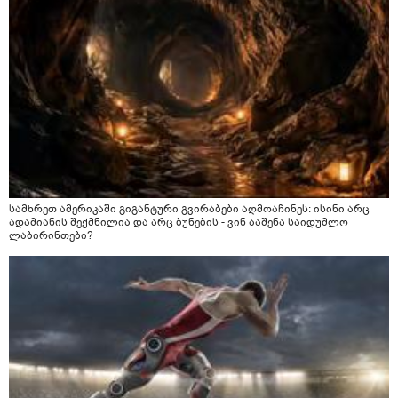
სამხრეთ ამერიკაში გიგანტური გვირაბები აღმოაჩინეს: ისინი არც
ადამიანის შექმნილია და არც ბუნების - ვინ ააშენა საიდუმლო
ლაბირინთები?