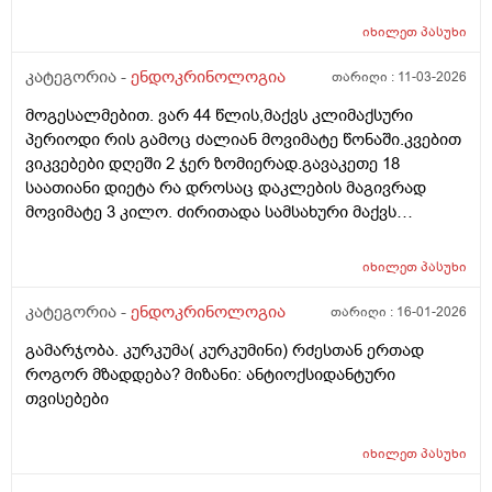
წესრიგშია ფარისებრის. თავიდან არატოქსიკური
ჩიყვი იყო ,სამ თვიანმა მკურნალობამ კარგად იმუშავა(
იხილეთ
პასუხი
მიოინოზიტოლი+ Sl და ფერმენტები) ეხლა
მცენარეული დანამატებით და ფერმენტებით
კატეგორია -
ენდოკრინოლოგია
თარიღი :
11-03-2026
ვაგრძელებ მკურნალობას, ჩემ ენდიკრინოლოგს ვერ
მოგესალმებით. ვარ 44 წლის,მაქვს კლიმაქსური
შევბედე სოლარიუმზე საუბარი... ეს თვეებია არ
პერიოდი რის გამოც ძალიან მოვიმატე წონაში.კვებით
მისარგებლია,კანი საშინელ დღეში მაქვს,გამონაყრის
ვიკვებები დღეში 2 ჯერ ზომიერად.გავაკეთე 18
თვალსაზრისით,სამწუხაროდ დერმატოლოგებიც
საათიანი დიეტა რა დროსაც დაკლების მაგივრად
ამოვწურე,უშედეგოდ...... მადლობა დიდი, (ფარისებრი
მოვიმატე 3 კილო. ძირითადა სამსახური მაქვს
ჯირკვალი არასიმეტრიული, კონტურები მკვეტრი,
ჯდომითი. ნაკლებად აქტიური ვარ. ვგრძნობ სულ
სწორი. სტრუქტურა საშუალო - მრავალმხრივი,
დაღლილობას. რა შეიძლება გავაკეთო რომ წონაში
არაერთგვაროვანი. ეკოგენობა მომატებული
იხილეთ
პასუხი
დავიკლო?
ფიბროზის ხარჯზე. სისხლის ძარღვოვანი სურატი
კატეგორია -
ენდოკრინოლოგია
თარიღი :
16-01-2026
ნორმალური კეროვანი დაზიანებები: მარჯვენა წილში,
ქვედა მესამედში სახე ოვალური ფორმის,
გამარჯობა. კურკუმა( კურკუმინი) რძესთან ერთად
სტორკონტურიანი, დაქვეითებული ეკოგენობის,
როგორ მზადდება? მიზანი: ანტიოქსიდანტური
სოლიდური შენების კვანძიანი ვერტიკალური ზრდაით,
თვისებები
სუსტი შიდა ვასკულარიზაციათი, ზომით 4,5 X 2,5 მმ .
ორივე წილში ისახება მრავალობითი თხელი
იხილეთ
პასუხი
ფიბროზული უბნები. მარჯვენა წლის ზომებია 20 X 20 X
44 მმ, მოცულობა 9,3 სმ. ისთმუსის სისქე 4 მმ. მარჯვენა