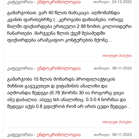
კატეგორია -
ენდოკრინოლოგია
თარიღი :
24-12-2025
წლის ზომებია 16 X 17 X 40 მმ, მოცულობა 6 სმ საერთო
მოცულობა: 15,3 სმ (N 8-22 სმ) კისრის ორივე
გამარჯობათ. ვარ 40 წლის მამაკაცი. აღმომაჩნდა
გვერდითა ზედაპირზე სახება 1 სმ-მდე ზომის
კვანძი ფარისებრზე (...კეროვანი დაზიანება: ორივე
დაქვეითებული ეკოგენობის ერთეული ლიმფური
წილში ფიქსირდება ერთეული 2 მმ ზომის კოლოიდური
კვანძები .
ჩანართები .მარჯვენა წლის ქვეშ მესამედში
ფიქსირდება არამკაფიო კონტურების მქონე
დაქვეითებული ეკოგენობის კვანძოვანი ჩანართი
ზომით: 2x4 მმ (EU-TIRADS 5).) კითხვაა ასეთი. ცხიმიანი
იხილეთ
პასუხი
და აკნესკენ მიდრეკილი კანის გამო. დიდი
ხანი,წლებია ვსარგებლობ სოლარიუმით,კვირაში
კატეგორია -
ენდოკრინოლოგია
თარიღი :
06-11-2025
ერთხელ 10 წუთი,რაც ჩემს კანს შველის საკმაოდ(,ვიცი
გამარჯობა 15 წლის მოზარდს პროფილაქტიკის
კარგად სოლარიუმის მომაკვიდენებელი მხარეები) . ეს
მიზნით გავუკეთეთ დ ვიტამინის ანალიზი და
კვანძი სოლარიუმის სხივებს ხომ არ შეეძლო
აღმოანდა შედეგი (6.78 )ნორმა 30 ია როგორც ვიცი
გამოეწვია და ამჟამად,ამ კვანძის ფონზე შეიძლება
ანუ დაბალია .ასევე tsh ანალიზიც: 0.3-0.4 ნორმაა და
კიდევ სოლარიუმით სარგებლობა? მადლობა დიდი
შედეგი აქვს 0.8 ვფიქრობ რომ არ არის ცუდი შედეგი
და შესაძლოა დ ვიტამინის ასეთმა დაბალმა
მაჩვენებელმა tsh ეს შედეგი შეცვალოს თუ არ მიიღო
იხილეთ
პასუხი
დ ვიტამინი? ამათ შორის არის კავშირი? მადლობა
კატეგორია -
ენდოკრინოლოგია
თარიღი :
06-11-2025