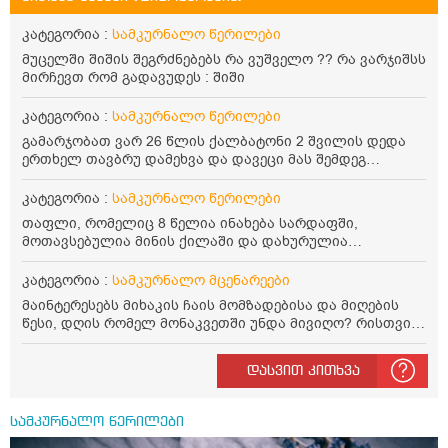
კატეგორია :
სამკურნალო წერილები
მუცელში შიშის შეგრძნებებს რა ვუშველო ?? რა ვარჯიშსს
მირჩევთ რომ გადავუდეს : შიში
კატეგორია :
სამკურნალო წერილები
გამარჯობათ ვარ 26 წლის ქალბატონი 2 შვილის დედა
ერთხელ თავბრუ დამეხვა და დავეცი მას შემდეგ
დამეწყო შიშები ვეღარ გავდიოდი გარეთ რადგან ისევ
ასე ცუდად არ გავხდარიყავი ყურის ანთება მქონდა
კატეგორია :
სამკურნალო წერილები
მაშინ როგორც გაირკვა მას შემსეგ გავიდა 1 წელზე
თაფლი, რომელიც 8 წელია ინახება სარდაფში,
მეტინდა კიდე მეხვევა თავბრუ გარეთ გასვილისას
მოთავსებულია მინის ქილაში და დახურულია
სახლში კარგად ვარ როცა ახსენებენ გარეთ წაავალა
პლასტმასის სახურავით. ექნება თუ არა შენარჩუნებული
სმაგაზეხ კი ცუდად ვხდებოდი ეხლა როგორმე გავდივარ
სასარგებლო თვისებები და შეიძლება თუ არა მისი
კატეგორია :
სამკურნალო მცენარეები
ბაღში ჯოხში ზოგჯერ მაქვს შეგრძნება მიწა მეცლება
მირთმევა? გმადლობთ.
ფეხებიდან და ჯოხზე უნდა დავეყრდნო აუცილებლად
მაინტერესებს მიხაკის ჩაის მომზადებისა და მიღების
არვიხი როგორ მოვიქცე რა გავაკეთო ასევე დამეწყო
წესი, დღის რომელ მონაკვეთში უნდა მივიღო? რისთვის
შიშები უაზროდ შფოთვა რომ ვეღარ გავალ გაერთ
არის სასარგებლო და უკუჩვენება თუ აქვს
საერთო ან რაომე მსგავსი როგორ მოვიქხე გავხდი
დასვით კითხვა
ძალაინ მგრძნობიარე ყველაფერზე მეტირება ( ვინმერ
რომ ჩხუბობს ცუდად ვხდები შიშები მეწყება ეგრევე (
ასევე მაქვს დანგრეული ოჯახი 7 თვეა 5წლიანი
სამკურნალო წერილები
ქორწინება დასრულებული იყო ღალატი პატიებები
მანიპულაციები რომ თავს მოიკლავდა თუ წამოვიდოდი