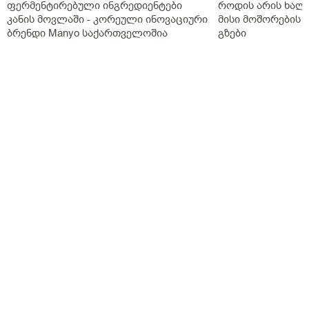
ფერმენტირებული ინგრედიენტები
როდის არის ხალი
ინფექციები არ მაქ ეს ტრიხამონა ქლამიდია და
კანის მოვლაში - კორეული ინოვაციური
მისი მოშორების 
გონორეა ან სიფილისი ანსოკო იმიტორო მყრალი
ბრენდი Manyo საქართველოშია
გზები
სუნი აგარ აქ Შარდს მხოლოდ მეორე მესამე დᲦეს
მქონდა სუნი Შარდს გამოᲩნდება ხო ექოზე
ყველაფერი