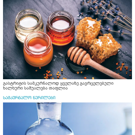
მისგან ეს ტოქსიკური ურთიერთობა დავასრულე ეხლა
ისებ ასე ვარ თავბრუხვევებით და როგორ მოვიქცეე
არვიცი ბოდიში ცოყა არულად მიწერია
გასტრიტის სამკურნალოდ ყველაზე გავრცელებული
ხალხური საშუალება თაფლია
სამკურნალო წერილები