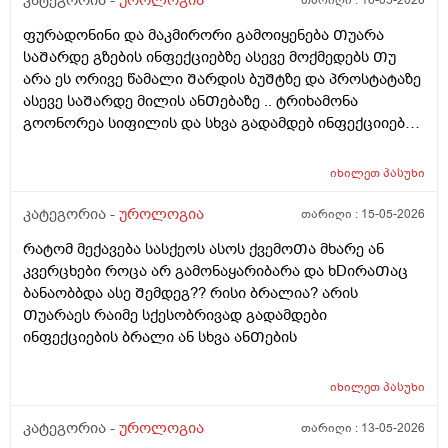
კატეგორია -
უროლოგია
თარიღი :
16-05-2026
დავკავდი და ანუ არაფერი არც გამოუყრია არაფერი
ანᲗების Ჩაქრობას უწყობს ხელს Თუარა იმიტორო
პირიქიNის წიᲗელი რააგაცები გამიქრა დაარც
ფურადონინი და მაკმირორი გამოიყენება Თუარა
ექიმმა ახლობელმა დალიეო და ასევე სხვადასხვა
ტკივილი მქონია იმ დᲦესვე მარა რომ მოვᲨარდე ასოს
საᲨარდე გზების ინფექციებზე ასევე მოქმედებს Თუ
გადამდებ ინფექციებზე გონორეა ქლამიდია
ᲫირᲨი Შარდვის დროს ტკივილს დისკომფორტს
არა ეს ორივე წამალი Შარდის ბუᲨტზე და პროსტატაზე
სიფილისზე ᲗუᲨველის ან სხვა რომელიმე ბაქტერიულ
ვგრᲫნობდი ᲗიᲗწოს ᲫალაᲗი Შარდავო არადა
ასევე საᲨარდე მილის ანᲗებაზე .. ტრიხამონა
ინფექციაზე?
ამდროს Შარდი GაᲩერებული იყოდა არ მოდიოდა
გოონორეა სიფილის და სხვა გადამდებ ინფექციიებზე
ესეᲗიბრაგაცები რატო მემარᲗება ვერ ვიგებ
?
ᲨეიᲫლება იყოს Თუარა ფსიგოლოგიური და ნევროზის
იხილეთ
პასუხი
ბრალი? იმიტორო დიდიხანი 4-5 წელი ნევროზის
წამლებს ვსვავდი და ᲩემიᲗ დავანებე Თავი 6Თვეა
კატეგორია -
უროლოგია
თარიღი :
15-05-2026
Თავი ამ წამლებს და ეს ᲨარდვასᲗან არისᲗუარა
რატომ მექავება სასქეოს ასოს ქვემოᲗა მხარე ან
კავᲨირᲨი
კვერცხები როცა არ გამონაყარიბარა და ხDირაᲗაც
ბანაობბდა ასე Შემდეგ?? რისი ბრალია? არის
Თუარაეს რაიმე სქესობრივად გადამდები
ინფექციების ბრალი ან სხვა ანᲗების
იხილეთ
პასუხი
კატეგორია -
უროლოგია
თარიღი :
13-05-2026