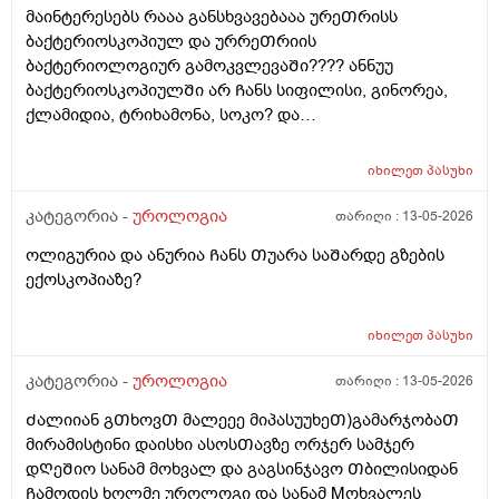
მაინტერესებს რააა განსხვავებააა ურეᲗრისს
ბაქტერიოსკოპიულ და ურრეᲗრიის
ბაქტერიოლოგიურ გამოკვლევაᲨი???? ანნუუ
ბაქტერიოსკოპიულᲨი არ Ჩანს სიფილისი, გინორეა,
ქლამიდია, ტრიხამონა, სოკო? და
ბაქტერიოლოგიურᲨი Ჩანს? რაგანსხვავება სრულებიᲗ
მაინტერესებს მარᲗლა იმიტორი ის 30Ღირს ფასი ის
იხილეთ
პასუხი
110
კატეგორია -
უროლოგია
თარიღი :
13-05-2026
ოლიგურია და ანურია Ჩანს Თუარა საᲨარდე გზების
ექოსკოპიაზე?
იხილეთ
პასუხი
კატეგორია -
უროლოგია
თარიღი :
13-05-2026
Ძალიიან გᲗხოვᲗ მალეეე მიპასუუხეᲗ)გამარჯობაᲗ
მირამისტინი დაისხი ასოსᲗავზე ორჯერ სამჯერ
დᲦეᲨიო სანამ მოხვალ და გაგსინჯავო Თბილისიდან
Ჩამოდის ხოლმე უროლოგი და სანამ Mოხვალეს