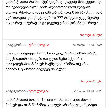
გამარჯობათ რა მაინტერესებს გავიკეთე წინაცვეთა და
რა შეიძლება იყოს იმის ალბათობა რომ ლაგამი
მოკლე მქონდეს და ექიმს დავიწყოდეს ან არ მიექციოს
ყურადღება და დაეტოვებინა ??? რადგან უკვე მეორე
თვეა რაც ოპერაცია გავიკეთე ერექცირებული როცა
მაქვს დაქაჩვისას 1 სანტიმეტრით ჩამოდის მხოლოდ
ასევე არაერექციულ დროსაც სადღაც ეგრე 1
იხილეთ
პასუხი
სანტიმეტრი სანტიმეტნახევარი ჩამოდის ხოლო
ერექცირებულის დროს უბრალოდ მერე გარშემოც
კატეგორია -
უროლოგია
თარიღი :
17-06-2026
სივდება და რომ ვქაჩავ პატარაზე თავიც ოდნავ
გთხოვთ მალევე მიპასუხოთ დილაობით ასოს თავზე
იქაჩება ხოლმე და ცოტა დაჭიმვასაც ვგრძნობსავით
მაქვს თეთრი ნადები და ცუდი სუნი აქვს. რა
ლაგამის არეში
დაავადებასთან მაქვს საქმე და საშიშია თუარა.
ექიმთან ვაპირებ მალევე მისვლას
იხილეთ
პასუხი
კატეგორია -
უროლოგია
თარიღი :
31-05-2026
გამარჯობათ ბოლო 1 თვეა ცოტა ნაკლები ძილი
მიწევს და თან წონაშიც ვიკლებ არარეგულირებადი