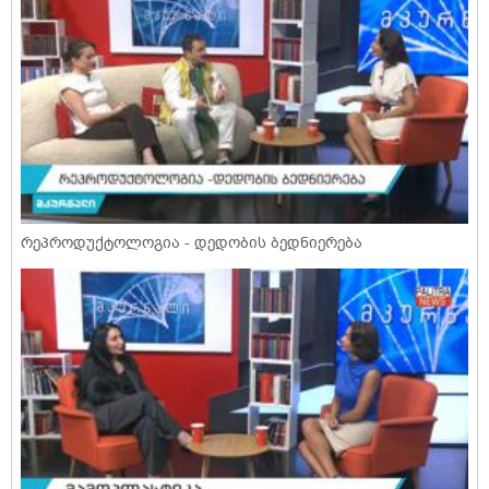
რეპროდუქტოლოგია - დედობის ბედნიერება