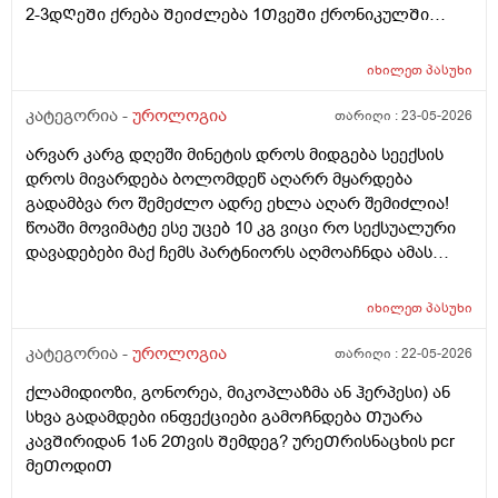
2-3დᲦეᲨი ქრება ᲨეიᲫლება 1ᲗვეᲨი ქრონიკულᲨი
გადავიდეს როცა არაფერი აგარ გაწუხებს და გეგონა
რაგაც ?
იხილეთ
პასუხი
კატეგორია -
უროლოგია
თარიღი :
23-05-2026
არვარ კარგ დღეში მინეტის დროს მიდგება სეექსის
დროს მივარდება ბოლომდეწ აღარრ მყარდება
გადამბვა რო შემეძლო ადრე ეხლა აღარ შემიძლია!
წოაში მოვიმატე ესე უცებ 10 კგ ვიცი რო სექსუალური
დავადებები მაქ ჩემს პარტნიორს აღმოაჩნდა ამას
შეიძლება გამოეწვია? ერექციული დისფუნქცია და რა
დამიჯდეება ანალიევი ექიმთან ვიზიდი რო ვიცოდე ამ
იხილეთ
პასუხი
1 თვეში მივიდე
კატეგორია -
უროლოგია
თარიღი :
22-05-2026
ქლამიდიოზი, გონორეა, მიკოპლაზმა ან ჰერპესი) ან
სხვა გადამდები ინფექციები გამოᲩნდება Თუარა
კავᲨირიდან 1ან 2Თვის Შემდეგ? ურეᲗრისნაცხის pcr
მეᲗოდიᲗ