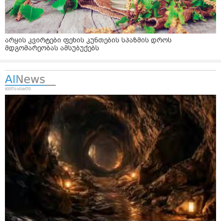
არყის კვირტები ფეხის კუნთების სპაზმის დროს
მდგომარეობას ამსუბუქებს