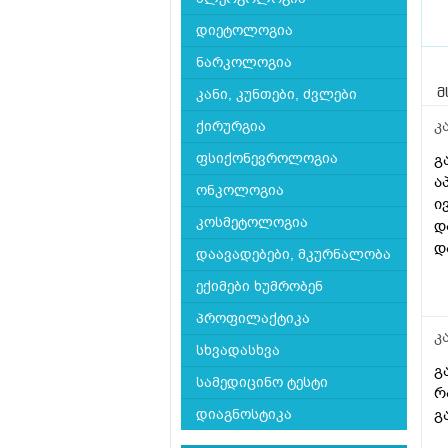
დიეტოლოგია
ნარკოლოგია
კანი, კუნთები, ძვლები
მ
კ
ქირურგია
ფსიქონევროლოგია
გ
ა
ონკოლოგია
ი
კოსმეტოლოგია
დ
დ
დაავადებები, მკურნალობა
დ
ექიმები ხუმრობენ
შ
პროფილაქტიკა
კ
სხვადასხვა
გ
სამედიცინო ტესტი
რ
გ
დიაგნოსტიკა