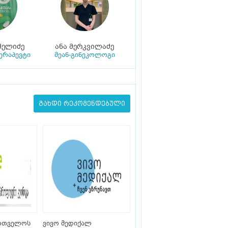
შელიძე
ანა მერკვილაძე
რაპევტი
მეან-გინეკოლოგი
გახდი რეკომენდებული
ართველოს
ვივო მედიქალ