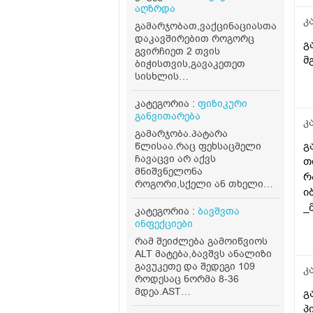
აღზრდა
კ
გამარჯობათ,ვაქცინაციასთან
დაკავშირებით როგორც
გ
გვირჩიეთ 2 თვის
მ
ბიჭისთვის,გავაკეთეთ
სისხლის
ანალიზი,ლეიკოციტები
11.19 ერითროციტები 3.99
კატეგორია :
ფიზიკური
თრომბოციტები 351,სიცხე
განვითარება
კ
არ ქონდა,უკანატანიდან
გამარჯობა.პატარა
37.3 ქონდა,მაგრამ მაინც
გ
წლისაა.რაც ფეხსაცმელი
სიცხედ ჩათვალა,ყურები
ჩავაცვი არ აქვს
თ
ტკივაო და შეიძლება
მნიშვნელონა
რ
ვირუსი ყურიდან
როგორი,სქელი ან თხელი
იწყებოდესო,გამოგვიწერა
ი
წინდა,რეიტუზი,სულ
ოტიპაკსი,მეორე აცრა
_
ეოფლება
კატეგორია :
ბავშვთა
გადავდეთ უკვე,არის 2 თბის
ფეხი,უნოტიოვდება რაც
რ
ინფექციები
და 8 დღის,დაველოდოთ
აცვია,ანუ აქვს
ო
ერთი კვირა
რამ შეიძლება გამოიწვიოს
სველივით.სხვა ადგილებში
კიდევო,ანალიზებში
ALT მატება,ბავშვს ანალიზი
არ აღენიშნება
დანარჩენი ნორმაში
გავუკეთე და შედეგი 109
კ
ოფლიანობა.ფეხზე დადის
იყო,პლიუს კიდევ ასოს ჩუჩა
როდესაც ნორმა 8-36
უკვე არის ძალიან
არ გადადის
მდეა.AST
გ
მოძრავი,ღამე არ
საერთოდ,ნემსის
ნორმაშია.პროფილაქტიკას
პ
ოფლიანობს,არც თავზე არც