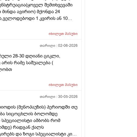
მენსტრუაცია(ყოველ შემთხვევაში
არ მინდა ავირიო) მქონდა 24
,ველოდებოდი 1 კვირის ან 10
ნებაც მქონდა. მალევე გავიკეთე
ღე მქონდა. ახლა მენტრუაციას
იხილეთ
პასუხი
ლმე და ახლა გადაცდენაა.
ზრე და იქ ვარ 10 საათის სავალი),
თარიღი :
02-06-2026
რის განმავლობაში ვერ ვახერხებ
რული 28-30 დღიანი ციკლი,
 განმეორებით ტესტს? მენტრუაცია
 არის რამე საშუალება (
დლობთ
იხილეთ
პასუხი
თარიღი :
30-05-2026
რიოდის (მენოპაუზის) პერიოდში თუ
ლება სიცოცხლის ბოლომდე
ი სპეციალისტი ამბობს რომ
ომდე) რადგან ქალს
ირებს და ზოგი სპეციალისტი კი