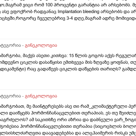
ყო,მაგრამ ვიცი რომ 100 პროცენტი გარანტია არ არსებობს. 
ე ასე ვფოქრობ რადგანაც Implantation bleeding არსებობს და 
იცხვში,როგორც ჩვეულებრივ 3-4 დღე,მაგრამ ადრე მომივიდა
ღის მერე. მალევე ვირუსი შემხვდა,სიცხე,გულისრევის შეგრძ
ესტი,უარყოფითი იყო. ეგ უცნაური შეგრძნება რამოდენიმე დ
ელოდები,მაგრამ არ მომივიდა,შუალედი 28-32 დღე მაქვს ხო
მოგზაურობა მოქმედებსო,2 კვირის წინ სხვა ქალაქში გავემგვა
ატეგორია -
გინეკოლოგია
 დღის წინ ტესტი გავიკეთე ისევ უარყოფითია. შემდეგი 1 კვი
ამარჯობა, მაქვს ასეთი კითხვა: 15 წლის გოგოს აქვს რეგულა
ისვლას ექიმთან. არის რაიმე შანსი ფეხმძიმობის? აზრი აქვს
ომდევნო ციკლის დასაწყისი ემთხვევა მის ზღვაზე ყოფნას, თუ
ეგულარული მქონდა ხოლმე28-30 დღე შუალედი.
ედიკამენტი) რაც გადაწევს ციკლის დაწყების თარიღს? გამ
ატეგორია -
გინეკოლოგია
ამარჯობათ, მე მაინტერესებს ასე თი რამ_კლიმაქტერული პე
ალი დაიწყებს ჰორმონჩანაცვლებით თერაპიას, ეს თუ შეიძ
ააგრძელოს? ამ საკითხზე ორი აზრია და დაბნეული ვარ_ზოგ
მჯობესია ჰორმონჩანაცვლებითი თერაპია (სიცოცხლის ბოლ
ულსისხლძარღვთა დაავადებებსა და ალცჰაიმერის რისკს უმც