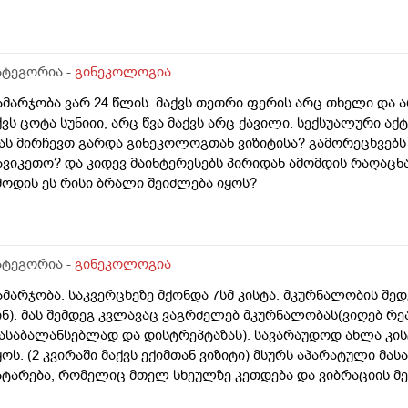
მტკიცებს რომ ეს ქალში სიმსივნურ პროცესებს უწყობს ხელს 
პირველესად, მკერდი). თუ შეიძლება, მითხრათ_დიდი მადლო
ატეგორია -
გინეკოლოგია
ამარჯობა ვარ 24 წლის. მაქვს თეთრი ფერის არც თხელი და 
ქვს ცოტა სუნიიი, არც წვა მაქვს არც ქავილი. სექსუალური აქ
ას მირჩევთ გარდა გინეკოლოგთან ვიზიტისა? გამორეცხვებს
ავიკეთო? და კიდევ მაინტერესებს პირიდან ამომდის რაღაცნ
მოდის ეს რისი ბრალი შეიძლება იყოს?
ატეგორია -
გინეკოლოგია
ამარჯობა. საკვერცხეზე მქონდა 7სმ კისტა. მკურნალობის შედე
ინ). მას შემდეგ კვლავაც ვაგრძელებ მკურნალობას(ვიღებ რ
ასაბალანსებლად და დისტრეპტაზას). სავარაუდოდ ახლა კი
ყოს. (2 კვირაში მაქვს ექიმთან ვიზიტი) მსურს აპარატული მა
ატარება, რომელიც მთელ სხეულზე კეთდება და ვიბრაციის მე
იმოქცევასა და ლიმფოდრენაჟს. მაინტერესებს, მუცლის არეზ